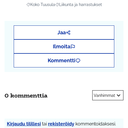
Koko Tuusula
Liikunta ja harrastukset
Rajaa tulokset aihepiirin mukaan: Koko Tuusula
Rajaa tulokset teeman mukaan: Liikunta
Jaa
Ilmoita
Kommentti
0 kommenttia
Vanhimmat
Kirjaudu tilillesi
tai
rekisteröidy
kommentoidaksesi.