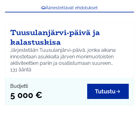
Äänestettävät ehdotukset
Tuusulanjärvi-päivä ja
kalastuskisa
Järjestetään Tuusulanjärvi-päivä, jonka aikana
innostetaan asukkaita järven monimuotoisten
aktiviteettien pariin ja osallistumaan suureen
kalastustapahtumaan. Sarjat kaikenikäisille
131
ääntä
harrastajille, isoimpien kalasaaliiden nostajat
palkitaan juhlallisella illallisella. Tapahtuman
Budjetti
yhteydessä opastusta kalastamiseen ja
Tutustu
5 000 €
kalankäsittelyyn. Toteutetaan yhteistyössä
paikallistoimijoiden kanssa ja selvitetään
mahdollisuutta kuntayhteistyöhön Järvenpään
kanssa.