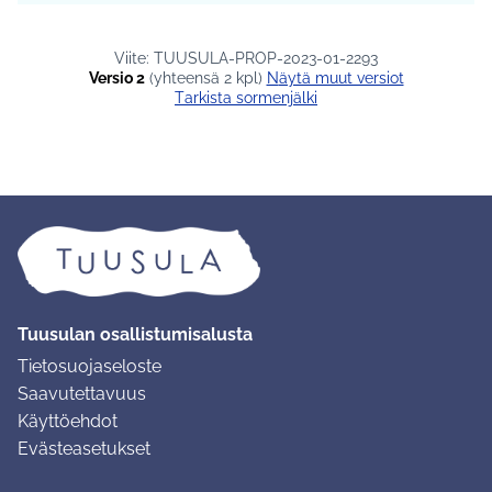
Viite: TUUSULA-PROP-2023-01-2293
Versio 2
(yhteensä 2 kpl)
näytä muut versiot
Tarkista sormenjälki
Tuusulan osallistumisalusta
Tietosuojaseloste
Saavutettavuus
Käyttöehdot
Evästeasetukset