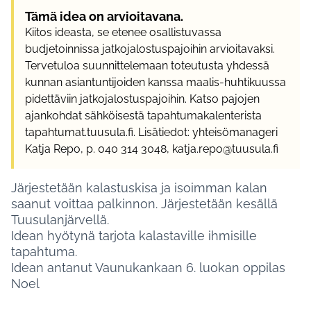
Tämä idea on arvioitavana.
Kiitos ideasta, se etenee osallistuvassa
budjetoinnissa jatkojalostuspajoihin arvioitavaksi.
Tervetuloa suunnittelemaan toteutusta yhdessä
kunnan asiantuntijoiden kanssa maalis-huhtikuussa
pidettäviin jatkojalostuspajoihin. Katso pajojen
ajankohdat sähköisestä tapahtumakalenterista
tapahtumat.tuusula.fi. Lisätiedot: yhteisömanageri
Katja Repo, p. 040 314 3048, katja.repo@tuusula.fi
Järjestetään kalastuskisa ja isoimman kalan
saanut voittaa palkinnon. Järjestetään kesällä
Tuusulanjärvellä.
Idean hyötynä tarjota kalastaville ihmisille
tapahtuma.
Idean antanut Vaunukankaan 6. luokan oppilas
Noel