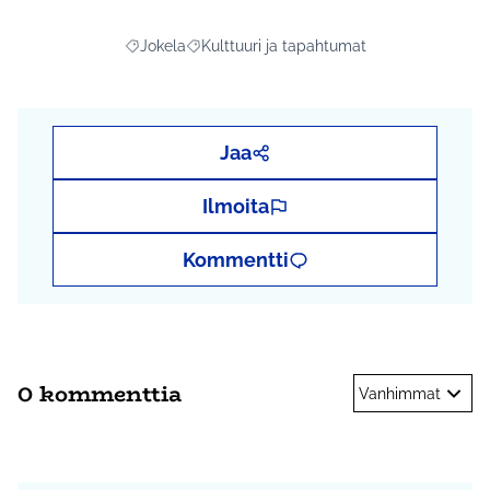
Jokela
Kulttuuri ja tapahtumat
Rajaa tulokset aihepiirin mukaan: Jokela
Rajaa tulokset teeman mukaan: Kulttuuri j
Jaa
Ilmoita
Kommentti
0 kommenttia
Vanhimmat