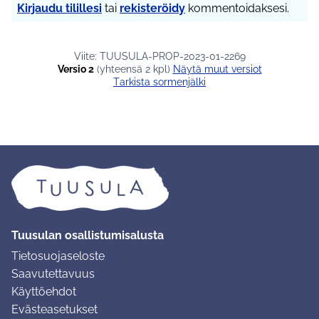
Kirjaudu tilillesi
tai
rekisteröidy
kommentoidaksesi.
Viite: TUUSULA-PROP-2023-01-2269
Versio 2
(yhteensä 2 kpl)
näytä muut versiot
Tarkista sormenjälki
Tuusulan osallistumisalusta
Tietosuojaseloste
Saavutettavuus
Käyttöehdot
Evästeasetukset