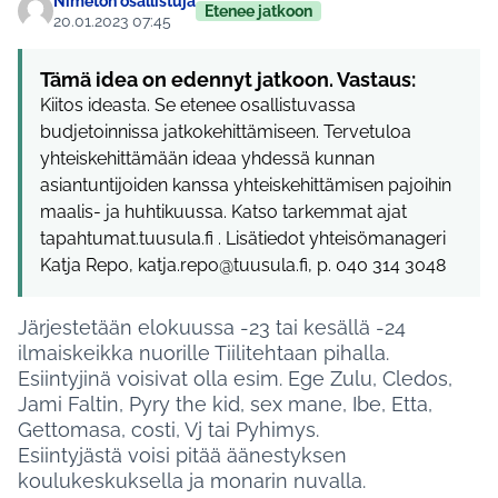
Nimetön osallistuja
Etenee jatkoon
20.01.2023 07:45
Tämä idea on edennyt jatkoon. Vastaus:
Kiitos ideasta. Se etenee osallistuvassa
budjetoinnissa jatkokehittämiseen. Tervetuloa
yhteiskehittämään ideaa yhdessä kunnan
asiantuntijoiden kanssa yhteiskehittämisen pajoihin
maalis- ja huhtikuussa. Katso tarkemmat ajat
tapahtumat.tuusula.fi . Lisätiedot yhteisömanageri
Katja Repo, katja.repo@tuusula.fi, p. 040 314 3048
Järjestetään elokuussa -23 tai kesällä -24
ilmaiskeikka nuorille Tiilitehtaan pihalla.
Esiintyjinä voisivat olla esim. Ege Zulu, Cledos,
Jami Faltin, Pyry the kid, sex mane, Ibe, Etta,
Gettomasa, costi, Vj tai Pyhimys.
Esiintyjästä voisi pitää äänestyksen
koulukeskuksella ja monarin nuvalla.