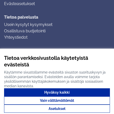
Evästeasetukset
Tietoa palvelusta
Usein kysytyt kysymykset
Osallistuva budjetointi
Yhteystiedot
Ohjeet
Tietoa verkkosivustolla käytetyistä
Ohjeet kirjautumiseen
evästeistä
Ohjeet kommentin jättämiseen
Käytämme sivustollamme evästeitä sivuston suorituskyvyn ja
sisällön parantamiseksi. Evästeiden avulla voimme tarjota
yksilöllisemmän käyttäjäkokemuksen ja sisältöjä sosiaalisen
median kanavista.
Hyväksy kaikki
Tuusulan osallistumisalusta X-palvelussa
Tuusula
Vain välttämättömät
Creative Commons -lisenssi
(Ulkoinen linkki)
(Ulkoinen linkki)
(Ulkoine
Verkkosivusto luotu
vapaan ohjelmiston
(Ulkoinen
Asetukset
avulla.