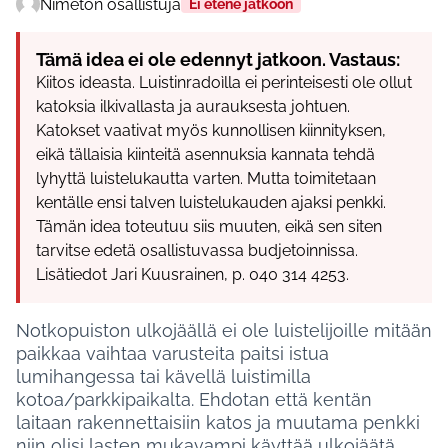
Nimetön osallistuja
Ei etene jatkoon
Tämä idea ei ole edennyt jatkoon. Vastaus:
Kiitos ideasta. Luistinradoìlla ei perinteisesti ole ollut
katoksia ilkivallasta ja aurauksesta johtuen.
Katokset vaativat myös kunnollisen kiinnityksen,
eikä tällaisia kiinteitä asennuksia kannata tehdä
lyhyttä luistelukautta varten. Mutta toimitetaan
kentälle ensi talven luistelukauden ajaksi penkki.
Tämän idea toteutuu siis muuten, eikä sen siten
tarvitse edetä osallistuvassa budjetoinnissa.
Lisätiedot Jari Kuusrainen, p. 040 314 4253.
Notkopuiston ulkojäällä ei ole luistelijoille mitään
paikkaa vaihtaa varusteita paitsi istua
lumihangessa tai kävellä luistimilla
kotoa/parkkipaikalta. Ehdotan että kentän
laitaan rakennettaisiin katos ja muutama penkki
niin olisi lasten mukavampi käyttää ulkojäätä.