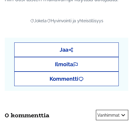
Jokela
Hyvinvointi ja yhteisöllisyys
Rajaa tulokset aihepiirin mukaan: Jokela
Rajaa tulokset teeman mukaan: Hyvinvointi ja
Jaa
Ilmoita
Kommentti
0 kommenttia
Vanhimmat