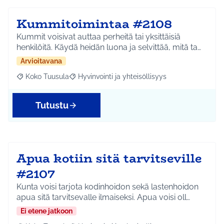
Kummitoimintaa #2108
Kummit voisivat auttaa perheitä tai yksittäisiä
henkilöitä. Käydä heidän luona ja selvittää, mitä ta…
Arvioitavana
Koko Tuusula
Hyvinvointi ja yhteisöllisyys
Rajaa tulokset aihepiirin mukaan: Koko Tuusula
Rajaa tulokset teeman mukaan: Hyvinvointi ja y
Tutustu
Apua kotiin sitä tarvitseville
#2107
Kunta voisi tarjota kodinhoidon sekä lastenhoidon
apua sitä tarvitsevalle ilmaiseksi. Apua voisi oll…
Ei etene jatkoon