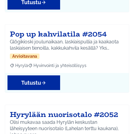
Tutustu
Pop up kahvilatila #2054
Glögikioski joulunaikaan, laskiaispullia ja kaakaota
laskiaisen tienoilla, kakkukahvila kesällä? Yks…
Arvioitavana
Hyrylä
Hyvinvointi ja yhteisöllisyys
Rajaa tulokset aihepiirin mukaan: Hyrylä
Rajaa tulokset teeman mukaan: Hyvinvointi ja yhteisöl
Tutustu
Hyrylään nuorisotalo #2052
Olisi mukavaa saada Hyrylän keskustan
läheisyyteen nuorisotalo (Lahelan terttu kaukana),