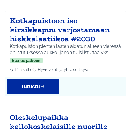
Kotkapuistoon iso
kirsikkapuu varjostamaan
hiekkalaatiikoa #2030
Kotkapuiston pienten lasten aidatun alueen vieressä
on istutuksessa aukko, johon tulisi istuttaa yks…
Etenee jatkoon
Riihikallio
Hyvinvointi ja yhteisöllisyys
Rajaa tulokset aihepiirin mukaan: Riihikallio
Rajaa tulokset teeman mukaan: Hyvinvointi ja yhtei
Tutustu
Oleskelupaikka
kellokoskelaisille nuorille