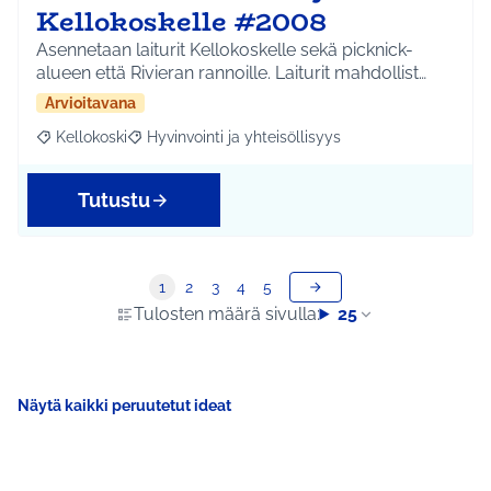
Kellokoskelle #2008
Asennetaan laiturit Kellokoskelle sekä picknick-
alueen että Rivieran rannoille. Laiturit mahdollist…
Arvioitavana
Kellokoski
Hyvinvointi ja yhteisöllisyys
Rajaa tulokset aihepiirin mukaan: Kellokoski
Rajaa tulokset teeman mukaan: Hyvinvointi ja yhtei
Tutustu
1
2
3
4
5
Tulosten määrä sivulla:
25
Näytä kaikki peruutetut ideat