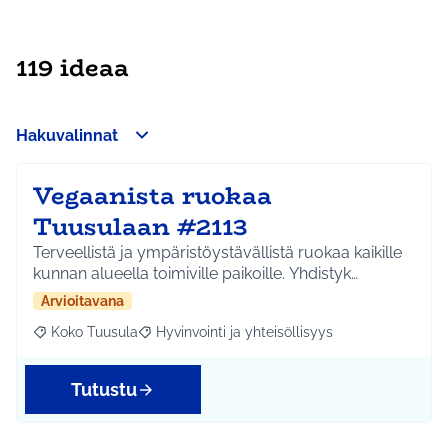
119 ideaa
Hakuvalinnat
Vegaanista ruokaa
Tuusulaan #2113
Terveellistä ja ympäristöystävällistä ruokaa kaikille
kunnan alueella toimiville paikoille. Yhdistyk…
Arvioitavana
Koko Tuusula
Hyvinvointi ja yhteisöllisyys
Rajaa tulokset aihepiirin mukaan: Koko Tuusula
Rajaa tulokset teeman mukaan: Hyvinvointi ja y
Tutustu