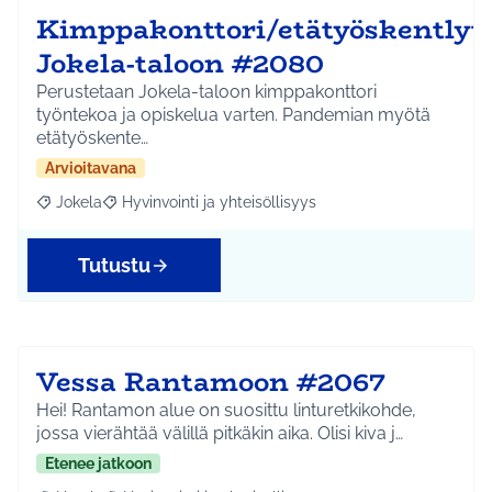
Kimppakonttori/etätyöskentlyti
Jokela-taloon #2080
Perustetaan Jokela-taloon kimppakonttori
työntekoa ja opiskelua varten. Pandemian myötä
etätyöskente…
Arvioitavana
Jokela
Hyvinvointi ja yhteisöllisyys
Rajaa tulokset aihepiirin mukaan: Jokela
Rajaa tulokset teeman mukaan: Hyvinvointi ja yhteisöl
Tutustu
Vessa Rantamoon #2067
Hei! Rantamon alue on suosittu linturetkikohde,
jossa vierähtää välillä pitkäkin aika. Olisi kiva j…
Etenee jatkoon