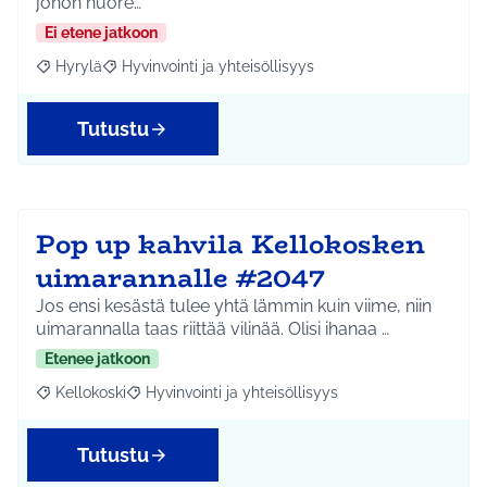
johon nuore…
Ei etene jatkoon
Hyrylä
Hyvinvointi ja yhteisöllisyys
Rajaa tulokset aihepiirin mukaan: Hyrylä
Rajaa tulokset teeman mukaan: Hyvinvointi ja yhteisöl
Tutustu
Pop up kahvila Kellokosken
uimarannalle #2047
Jos ensi kesästä tulee yhtä lämmin kuin viime, niin
uimarannalla taas riittää vilinää. Olisi ihanaa …
Etenee jatkoon
Kellokoski
Hyvinvointi ja yhteisöllisyys
Rajaa tulokset aihepiirin mukaan: Kellokoski
Rajaa tulokset teeman mukaan: Hyvinvointi ja yhtei
Tutustu