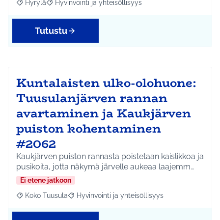
Hyrylä
Hyvinvointi ja yhteisöllisyys
Rajaa tulokset aihepiirin mukaan: Hyrylä
Rajaa tulokset teeman mukaan: Hyvinvointi ja yhteisöl
Tutustu
Kuntalaisten ulko-olohuone:
Tuusulanjärven rannan
avartaminen ja Kaukjärven
puiston kohentaminen
#2062
Kaukjärven puiston rannasta poistetaan kaislikkoa ja
pusikoita, jotta näkymä järvelle aukeaa laajemm…
Ei etene jatkoon
Koko Tuusula
Hyvinvointi ja yhteisöllisyys
Rajaa tulokset aihepiirin mukaan: Koko Tuusula
Rajaa tulokset teeman mukaan: Hyvinvointi ja y