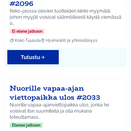
#2096
Reko-jaossa olevien tuotteiden kiinte myymälä,
johon myyjät voisivat säännöllisesti käydä viemässä
o…
Ei etene jatkoon
Koko Tuusula
Hyvinvointi ja yhteisöllisyys
Rajaa tulokset aihepiirin mukaan: Koko Tuusula
Rajaa tulokset teeman mukaan: Hyvinvointi ja y
Tutustu
Nuorille vapaa-ajan
viettopaikka ulos #2033
Nuorille vapaa-ajanviettopaikka ulos, jonka he
voisivat itse suunnitella ja olla mukana
toteuttamass…
Etenee jatkoon