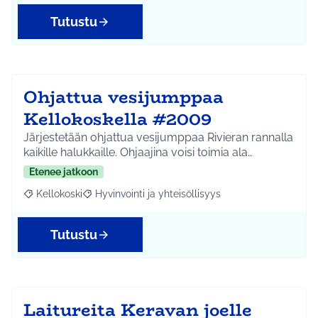
Tutustu
Ohjattua vesijumppaa
Kellokoskella #2009
Järjestetään ohjattua vesijumppaa Rivieran rannalla
kaikille halukkaille. Ohjaajina voisi toimia ala…
Etenee jatkoon
Kellokoski
Hyvinvointi ja yhteisöllisyys
Rajaa tulokset aihepiirin mukaan: Kellokoski
Rajaa tulokset teeman mukaan: Hyvinvointi ja yhtei
Tutustu
Laitureita Keravan joelle