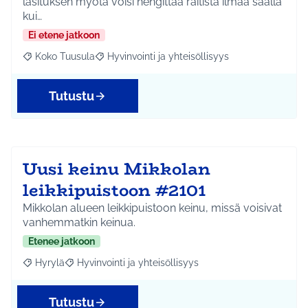
lasituksen myötä voisi hengittää raitista ilmaa säällä
kui…
Ei etene jatkoon
Koko Tuusula
Hyvinvointi ja yhteisöllisyys
Rajaa tulokset aihepiirin mukaan: Koko Tuusula
Rajaa tulokset teeman mukaan: Hyvinvointi ja y
Tutustu
Uusi keinu Mikkolan
leikkipuistoon #2101
Mikkolan alueen leikkipuistoon keinu, missä voisivat
vanhemmatkin keinua.
Etenee jatkoon
Hyrylä
Hyvinvointi ja yhteisöllisyys
Rajaa tulokset aihepiirin mukaan: Hyrylä
Rajaa tulokset teeman mukaan: Hyvinvointi ja yhteisöl
Tutustu