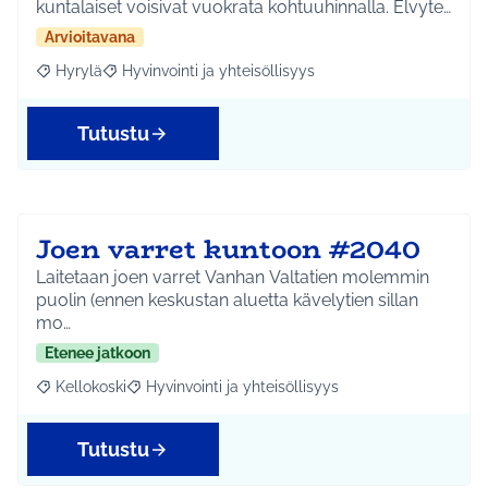
kuntalaiset voisivat vuokrata kohtuuhinnalla. Elvyte…
Arvioitavana
Hyrylä
Hyvinvointi ja yhteisöllisyys
Rajaa tulokset aihepiirin mukaan: Hyrylä
Rajaa tulokset teeman mukaan: Hyvinvointi ja yhteisöl
Tutustu
Joen varret kuntoon #2040
Laitetaan joen varret Vanhan Valtatien molemmin
puolin (ennen keskustan aluetta kävelytien sillan
mo…
Etenee jatkoon
Kellokoski
Hyvinvointi ja yhteisöllisyys
Rajaa tulokset aihepiirin mukaan: Kellokoski
Rajaa tulokset teeman mukaan: Hyvinvointi ja yhtei
Tutustu