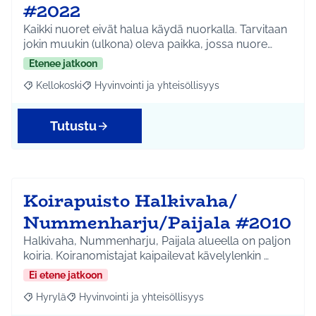
#2022
Kaikki nuoret eivät halua käydä nuorkalla. Tarvitaan
jokin muukin (ulkona) oleva paikka, jossa nuore…
Etenee jatkoon
Kellokoski
Hyvinvointi ja yhteisöllisyys
Rajaa tulokset aihepiirin mukaan: Kellokoski
Rajaa tulokset teeman mukaan: Hyvinvointi ja yhtei
Tutustu
Koirapuisto Halkivaha/
Nummenharju/Paijala #2010
Halkivaha, Nummenharju, Paijala alueella on paljon
koiria. Koiranomistajat kaipailevat kävelylenkin …
Ei etene jatkoon
Hyrylä
Hyvinvointi ja yhteisöllisyys
Rajaa tulokset aihepiirin mukaan: Hyrylä
Rajaa tulokset teeman mukaan: Hyvinvointi ja yhteisöl