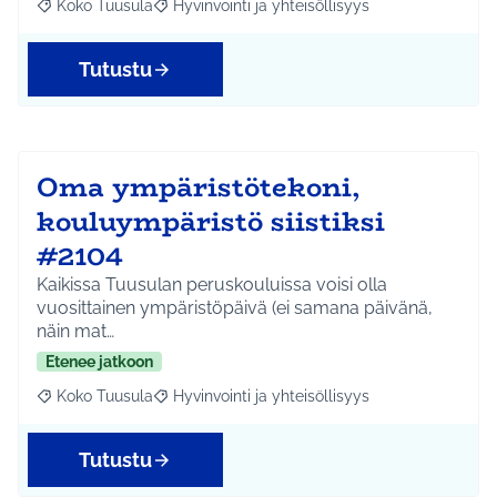
Koko Tuusula
Hyvinvointi ja yhteisöllisyys
Rajaa tulokset aihepiirin mukaan: Koko Tuusula
Rajaa tulokset teeman mukaan: Hyvinvointi ja y
Tutustu
Oma ympäristötekoni,
kouluympäristö siistiksi
#2104
Kaikissa Tuusulan peruskouluissa voisi olla
vuosittainen ympäristöpäivä (ei samana päivänä,
näin mat…
Etenee jatkoon
Koko Tuusula
Hyvinvointi ja yhteisöllisyys
Rajaa tulokset aihepiirin mukaan: Koko Tuusula
Rajaa tulokset teeman mukaan: Hyvinvointi ja y
Tutustu