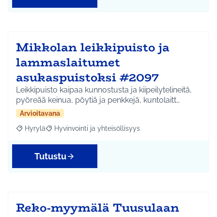
Mikkolan leikkipuisto ja
lammaslaitumet
asukaspuistoksi #2097
Leikkipuisto kaipaa kunnostusta ja kiipeilytelineitä,
pyöreää keinua, pöytiä ja penkkejä, kuntolaitt…
Arvioitavana
Hyrylä
Hyvinvointi ja yhteisöllisyys
Rajaa tulokset aihepiirin mukaan: Hyrylä
Rajaa tulokset teeman mukaan: Hyvinvointi ja yhteisöl
Tutustu
Reko-myymälä Tuusulaan