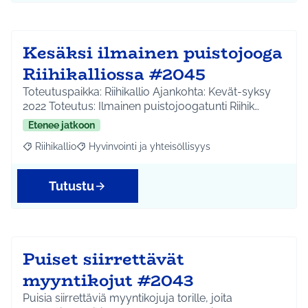
Kesäksi ilmainen puistojooga
Riihikalliossa #2045
Toteutuspaikka: Riihikallio Ajankohta: Kevät-syksy
2022 Toteutus: Ilmainen puistojoogatunti Riihik…
Etenee jatkoon
Riihikallio
Hyvinvointi ja yhteisöllisyys
Rajaa tulokset aihepiirin mukaan: Riihikallio
Rajaa tulokset teeman mukaan: Hyvinvointi ja yhtei
Tutustu
Puiset siirrettävät
myyntikojut #2043
Puisia siirrettäviä myyntikojuja torille, joita