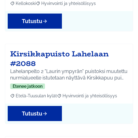
Kellokoski
Hyvinvointi ja yhteisöllisyys
Rajaa tulokset aihepiirin mukaan: Kellokoski
Rajaa tulokset teeman mukaan: Hyvinvointi ja yhtei
Tutustu
Kirsikkapuisto Lahelaan
#2088
Lahelanpelto 2 "Laurin ympyrän" puistoksi muutettu
nurmialueelle istutetaan näyttävä Kirsikkapuu pui…
Etenee jatkoon
Etelä-Tuusulan kylät
Hyvinvointi ja yhteisöllisyys
Rajaa tulokset aihepiirin mukaan: Etelä-Tuusulan kylät
Rajaa tulokset teeman mukaan: Hyvinvoin
Tutustu