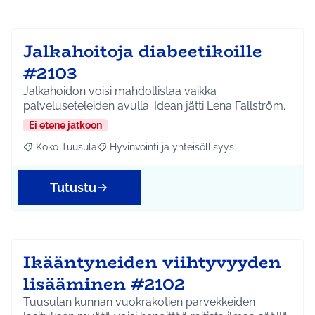
Jalkahoitoja diabeetikoille
#2103
Jalkahoidon voisi mahdollistaa vaikka
palveluseteleiden avulla. Idean jätti Lena Fallström.
Ei etene jatkoon
Koko Tuusula
Hyvinvointi ja yhteisöllisyys
Rajaa tulokset aihepiirin mukaan: Koko Tuusula
Rajaa tulokset teeman mukaan: Hyvinvointi ja y
Tutustu
Ikääntyneiden viihtyvyyden
lisääminen #2102
Tuusulan kunnan vuokrakotien parvekkeiden