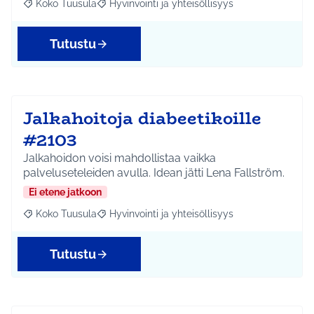
Koko Tuusula
Hyvinvointi ja yhteisöllisyys
Rajaa tulokset aihepiirin mukaan: Koko Tuusula
Rajaa tulokset teeman mukaan: Hyvinvointi ja y
Tutustu
Jalkahoitoja diabeetikoille
#2103
Jalkahoidon voisi mahdollistaa vaikka
palveluseteleiden avulla. Idean jätti Lena Fallström.
Ei etene jatkoon
Koko Tuusula
Hyvinvointi ja yhteisöllisyys
Rajaa tulokset aihepiirin mukaan: Koko Tuusula
Rajaa tulokset teeman mukaan: Hyvinvointi ja y
Tutustu