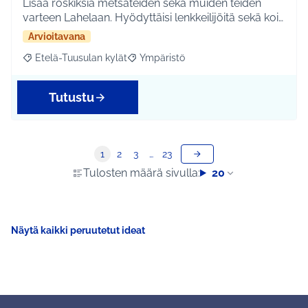
Lisää roskiksia metsäteiden sekä muiden teiden
varteen Lahelaan. Hyödyttäisi lenkkeilijöitä sekä koi…
Arvioitavana
Etelä-Tuusulan kylät
Ympäristö
Rajaa tulokset aihepiirin mukaan: Etelä-Tuusulan kylät
Rajaa tulokset teeman mukaan: Ympäri
Tutustu
1
2
3
…
23
Tulosten määrä sivulla:
20
Näytä kaikki peruutetut ideat