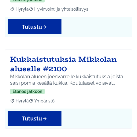
Hyrylä
Hyvinvointi ja yhteisöllisyys
Rajaa tulokset aihepiirin mukaan: Hyrylä
Rajaa tulokset teeman mukaan: Hyvinvointi ja yhteisöl
Tutustu
Kukkaistutuksia Mikkolan
alueelle #2100
Mikkolan alueen joenvarrelle kukkaistutuksia joista
saisi pomia kesällä kukkia. Koululaiset voisivat…
Etenee jatkoon
Hyrylä
Ympäristö
Rajaa tulokset aihepiirin mukaan: Hyrylä
Rajaa tulokset teeman mukaan: Ympäristö
Tutustu