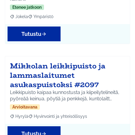
Etenee jatkoon
Jokela
Ympäristö
Rajaa tulokset aihepiirin mukaan: Jokela
Rajaa tulokset teeman mukaan: Ympäristö
Tutustu
Mikkolan leikkipuisto ja
lammaslaitumet
asukaspuistoksi #2097
Leikkipuisto kaipaa kunnostusta ja kiipeilytelineitä,
pyöreää keinua, pöytiä ja penkkejä, kuntolaitt…
Arvioitavana
Hyrylä
Hyvinvointi ja yhteisöllisyys
Rajaa tulokset aihepiirin mukaan: Hyrylä
Rajaa tulokset teeman mukaan: Hyvinvointi ja yhteisöl
Tutustu