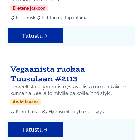
Ei etene jatkoon
Kellokoski
Kulttuuri ja tapahtumat
Rajaa tulokset aihepiirin mukaan: Kellokoski
Rajaa tulokset teeman mukaan: Kulttuuri ja tapah
Tutustu
Vegaanista ruokaa
Tuusulaan #2113
Terveellistä ja ympäristöystävällistä ruokaa kaikille
kunnan alueella toimiville paikoille. Yhdistyk…
Arvioitavana
Koko Tuusula
Hyvinvointi ja yhteisöllisyys
Rajaa tulokset aihepiirin mukaan: Koko Tuusula
Rajaa tulokset teeman mukaan: Hyvinvointi ja y
Tutustu