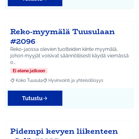
Reko-myymälä Tuusulaan
#2096
Reko-jaossa olevien tuotteiden kiinte myymälä,
johon myyjät voisivat säännöllisesti käydä viemässä
o…
Ei etene jatkoon
Koko Tuusula
Hyvinvointi ja yhteisöllisyys
Rajaa tulokset aihepiirin mukaan: Koko Tuusula
Rajaa tulokset teeman mukaan: Hyvinvointi ja y
Tutustu
Pidempi kevyen liikenteen