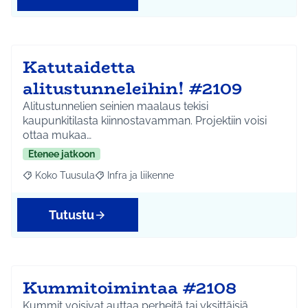
Katutaidetta
alitustunneleihin! #2109
Alitustunnelien seinien maalaus tekisi
kaupunkitilasta kiinnostavamman. Projektiin voisi
ottaa mukaa…
Etenee jatkoon
Koko Tuusula
Infra ja liikenne
Rajaa tulokset aihepiirin mukaan: Koko Tuusula
Rajaa tulokset teeman mukaan: Infra ja liikenne
Tutustu
Kummitoimintaa #2108
Kummit voisivat auttaa perheitä tai yksittäisiä