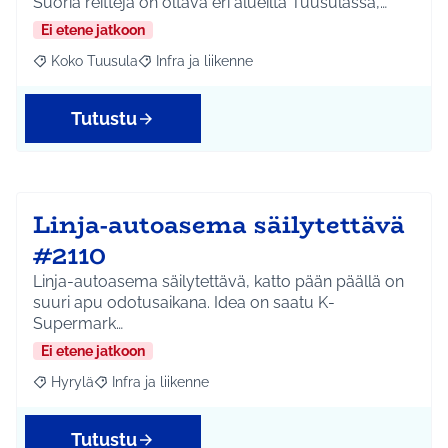
Suoria reittejä on oltava eri alueilta Tuusulassa,…
Ei etene jatkoon
Koko Tuusula
Infra ja liikenne
Rajaa tulokset aihepiirin mukaan: Koko Tuusula
Rajaa tulokset teeman mukaan: Infra ja liikenne
Tutustu
Linja-autoasema säilytettävä
#2110
Linja-autoasema säilytettävä, katto pään päällä on
suuri apu odotusaikana. Idea on saatu K-
Supermark…
Ei etene jatkoon
Hyrylä
Infra ja liikenne
Rajaa tulokset aihepiirin mukaan: Hyrylä
Rajaa tulokset teeman mukaan: Infra ja liikenne
Tutustu