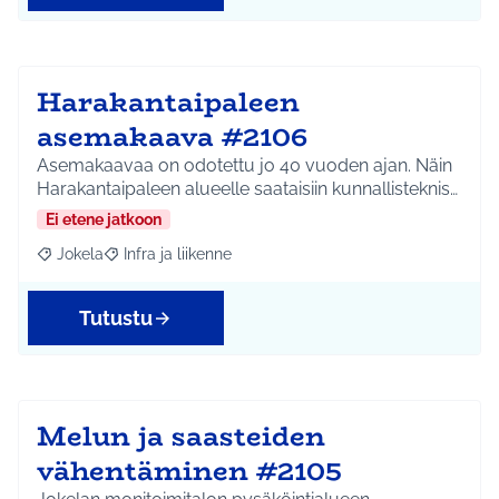
Harakantaipaleen
asemakaava #2106
Asemakaavaa on odotettu jo 40 vuoden ajan. Näin
Harakantaipaleen alueelle saataisiin kunnallisteknis…
Ei etene jatkoon
Jokela
Infra ja liikenne
Rajaa tulokset aihepiirin mukaan: Jokela
Rajaa tulokset teeman mukaan: Infra ja liikenne
Tutustu
Melun ja saasteiden
vähentäminen #2105