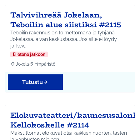
Talvivihreää Jokelaan,
Teboilin alue siistiksi #2115
Teboilin rakennus on toimettomana ja tyhjänä
Jokelassa, aivan keskustassa. Jos sille ei löydy
järkev…
Ei etene jatkoon
Jokela
Ympäristö
Rajaa tulokset aihepiirin mukaan: Jokela
Rajaa tulokset teeman mukaan: Ympäristö
Tutustu
Elokuvateatteri/kaunesusalonk
Kellokoskelle #2114
Maksuttomat elokuvat olisi kaikkien nuorten, lasten
ja vanhusten mieleen