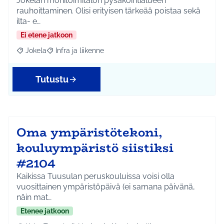
Jokelan monitoimitalon pysäköintialueen
rauhoittaminen. Olisi erityisen tärkeää poistaa sekä
ilta- e…
Ei etene jatkoon
Jokela
Infra ja liikenne
Rajaa tulokset aihepiirin mukaan: Jokela
Rajaa tulokset teeman mukaan: Infra ja liikenne
Tutustu
Oma ympäristötekoni,
kouluympäristö siistiksi
#2104
Kaikissa Tuusulan peruskouluissa voisi olla
vuosittainen ympäristöpäivä (ei samana päivänä,
näin mat…
Etenee jatkoon