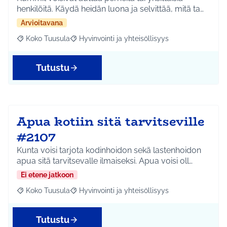
henkilöitä. Käydä heidän luona ja selvittää, mitä ta…
Arvioitavana
Koko Tuusula
Hyvinvointi ja yhteisöllisyys
Rajaa tulokset aihepiirin mukaan: Koko Tuusula
Rajaa tulokset teeman mukaan: Hyvinvointi ja y
Tutustu
Apua kotiin sitä tarvitseville
#2107
Kunta voisi tarjota kodinhoidon sekä lastenhoidon
apua sitä tarvitsevalle ilmaiseksi. Apua voisi oll…
Ei etene jatkoon
Koko Tuusula
Hyvinvointi ja yhteisöllisyys
Rajaa tulokset aihepiirin mukaan: Koko Tuusula
Rajaa tulokset teeman mukaan: Hyvinvointi ja y
Tutustu