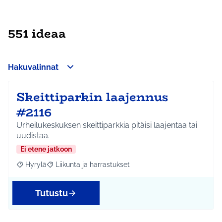
551 ideaa
Hakuvalinnat
Skeittiparkin laajennus
#2116
Urheilukeskuksen skeittiparkkia pitäisi laajentaa tai
uudistaa.
Ei etene jatkoon
Hyrylä
Liikunta ja harrastukset
Rajaa tulokset aihepiirin mukaan: Hyrylä
Rajaa tulokset teeman mukaan: Liikunta ja harrastuks
Tutustu