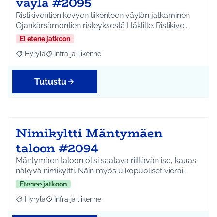
väylä #2095
Ristikiventien kevyen liikenteen väylän jatkaminen
Ojankärsämöntien risteyksestä Häklille. Ristikive…
Ei etene jatkoon
Hyrylä
Infra ja liikenne
Rajaa tulokset aihepiirin mukaan: Hyrylä
Rajaa tulokset teeman mukaan: Infra ja liikenne
Tutustu
Nimikyltti Mäntymäen
taloon #2094
Mäntymäen taloon olisi saatava riittävän iso, kauas
näkyvä nimikyltti. Näin myös ulkopuoliset vierai…
Etenee jatkoon
Hyrylä
Infra ja liikenne
Rajaa tulokset aihepiirin mukaan: Hyrylä
Rajaa tulokset teeman mukaan: Infra ja liikenne