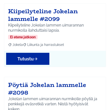
Kiipeilyteline Jokelan
lammelle #2099
Kiipeilyteline Jokelan lammen uimarannan
nurmikolla ilahduttaisi lapsia.
Ei etene jatkoon
Jokela
Liikunta ja harrastukset
Rajaa tulokset aihepiirin mukaan: Jokela
Rajaa tulokset teeman mukaan: Liikunta ja harrastuks
Tutustu
Pöytiä Jokelan lammelle
#2098
Jokelan lammen uimarannan nurmikolle pöytiä ja
penkkejä eväsretkiä varten. Niistä hyötyisivät
kaiken…