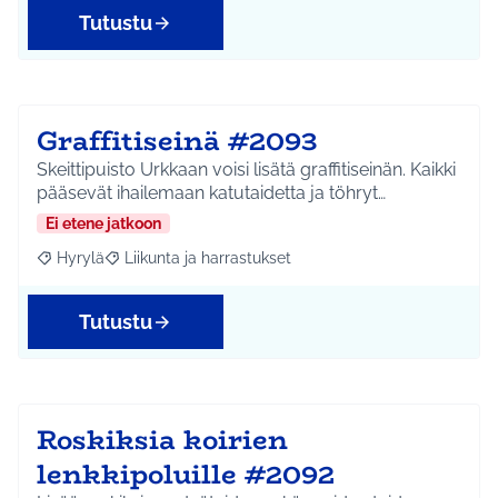
Tutustu
Graffitiseinä #2093
Skeittipuisto Urkkaan voisi lisätä graffitiseinän. Kaikki
pääsevät ihailemaan katutaidetta ja töhryt…
Ei etene jatkoon
Hyrylä
Liikunta ja harrastukset
Rajaa tulokset aihepiirin mukaan: Hyrylä
Rajaa tulokset teeman mukaan: Liikunta ja harrastuks
Tutustu
Roskiksia koirien
lenkkipoluille #2092