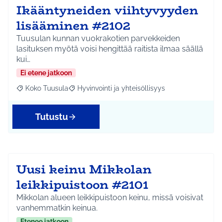
Ikääntyneiden viihtyvyyden
lisääminen #2102
Tuusulan kunnan vuokrakotien parvekkeiden
lasituksen myötä voisi hengittää raitista ilmaa säällä
kui…
Ei etene jatkoon
Koko Tuusula
Hyvinvointi ja yhteisöllisyys
Rajaa tulokset aihepiirin mukaan: Koko Tuusula
Rajaa tulokset teeman mukaan: Hyvinvointi ja y
Tutustu
Uusi keinu Mikkolan
leikkipuistoon #2101
Mikkolan alueen leikkipuistoon keinu, missä voisivat
vanhemmatkin keinua.
Etenee jatkoon