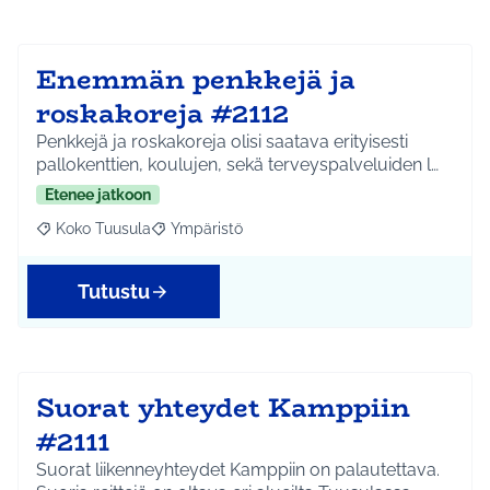
Enemmän penkkejä ja
roskakoreja #2112
Penkkejä ja roskakoreja olisi saatava erityisesti
pallokenttien, koulujen, sekä terveyspalveluiden l…
Etenee jatkoon
Koko Tuusula
Ympäristö
Rajaa tulokset aihepiirin mukaan: Koko Tuusula
Rajaa tulokset teeman mukaan: Ympäristö
Tutustu
Suorat yhteydet Kamppiin
#2111
Suorat liikenneyhteydet Kamppiin on palautettava.