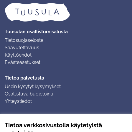
Tuusulan osallistumisalusta
Tietosuojaseloste
Saavutettavuus
Käyttöehdot
Evästeasetukset
Tietoa palvelusta
Usein kysytyt kysymykset
Osallistuva budjetointi
Yhteystiedot
Ohjeet
Tietoa verkkosivustolla käytetyistä
Ohjeet kirjautumiseen