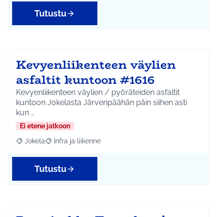
Tutustu
Kevyenliikenteen väylien
asfaltit kuntoon #1616
Kevyenliikenteen väylien / pyöräteiden asfaltit
kuntoon Jokelasta Järvenpäähän päin siihen asti
kun …
Ei etene jatkoon
Jokela
Infra ja liikenne
Rajaa tulokset aihepiirin mukaan: Jokela
Rajaa tulokset teeman mukaan: Infra ja liikenne
Tutustu