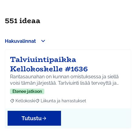
551 ideaa
Hakuvalinnat
Talviuintipaikka
Kellokoskelle #1636
Rantasaunahan on kunnan omistuksessa ja siellä
voisi tämän järjestää. Tarlviuinti lisää terveyttä ja…
Etenee jatkoon
Kellokoski
Liikunta ja harrastukset
Rajaa tulokset aihepiirin mukaan: Kellokoski
Rajaa tulokset teeman mukaan: Liikunta ja harrast
Tutustu