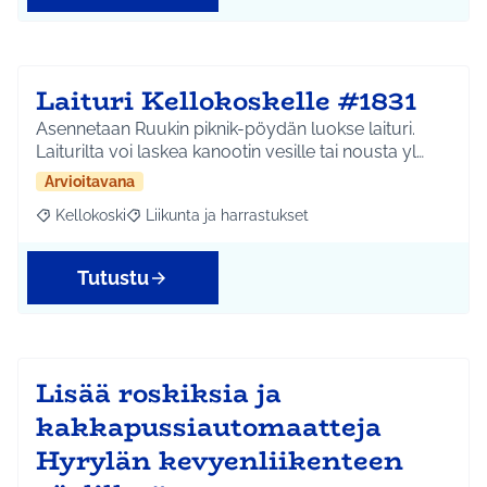
Laituri Kellokoskelle #1831
Asennetaan Ruukin piknik-pöydän luokse laituri.
Laiturilta voi laskea kanootin vesille tai nousta yl…
Arvioitavana
Kellokoski
Liikunta ja harrastukset
Rajaa tulokset aihepiirin mukaan: Kellokoski
Rajaa tulokset teeman mukaan: Liikunta ja harrast
Tutustu
Lisää roskiksia ja
kakkapussiautomaatteja
Hyrylän kevyenliikenteen