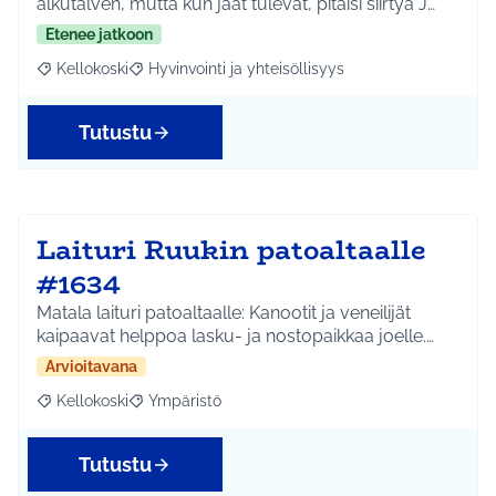
alkutalven, mutta kun jäät tulevat, pitäisi siirtyä J…
Etenee jatkoon
Kellokoski
Hyvinvointi ja yhteisöllisyys
Rajaa tulokset aihepiirin mukaan: Kellokoski
Rajaa tulokset teeman mukaan: Hyvinvointi ja yhtei
Tutustu
Laituri Ruukin patoaltaalle
#1634
Matala laituri patoaltaalle: Kanootit ja veneilijät
kaipaavat helppoa lasku- ja nostopaikkaa joelle.…
Arvioitavana
Kellokoski
Ympäristö
Rajaa tulokset aihepiirin mukaan: Kellokoski
Rajaa tulokset teeman mukaan: Ympäristö
Tutustu