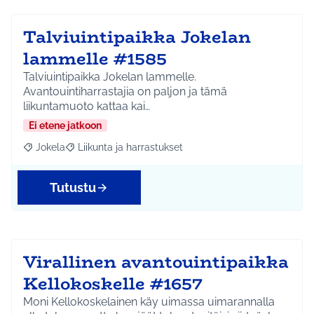
Talviuintipaikka Jokelan
lammelle #1585
Talviuintipaikka Jokelan lammelle.
Avantouintiharrastajia on paljon ja tämä
liikuntamuoto kattaa kai…
Ei etene jatkoon
Jokela
Liikunta ja harrastukset
Rajaa tulokset aihepiirin mukaan: Jokela
Rajaa tulokset teeman mukaan: Liikunta ja harrastuks
Tutustu
Virallinen avantouintipaikka
Kellokoskelle #1657
Moni Kellokoskelainen käy uimassa uimarannalla