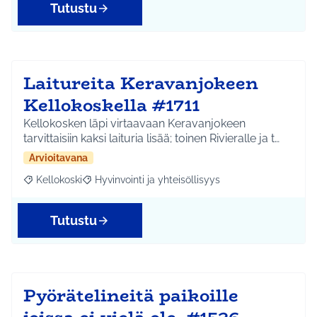
Tutustu
Laitureita Keravanjokeen
Kellokoskella #1711
Kellokosken läpi virtaavaan Keravanjokeen
tarvittaisiin kaksi laituria lisää; toinen Rivieralle ja t…
Arvioitavana
Kellokoski
Hyvinvointi ja yhteisöllisyys
Rajaa tulokset aihepiirin mukaan: Kellokoski
Rajaa tulokset teeman mukaan: Hyvinvointi ja yhtei
Tutustu
Pyörätelineitä paikoille