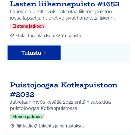
Lasten liikennepuisto #1653
Lahelan alueelle voisi rakentaa liikennepuiston,
jossa lapset ja nuoret voisivat harjoitella liikenn…
Ei etene jatkoon
Etelä-Tuusulan kylät
Ympäristö
Rajaa tulokset aihepiirin mukaan: Etelä-Tuusulan kylät
Rajaa tulokset teeman mukaan: Ympäri
Tutustu
Puistojoogaa Kotkapuistoon
#2032
Jatketaan myös kesällä 2022 erittäin suosittua
puistojoogaa Kotkanpuistossa.
Etenee jatkoon
Riihikallio
Liikunta ja harrastukset
Rajaa tulokset aihepiirin mukaan: Riihikallio
Rajaa tulokset teeman mukaan: Liikunta ja harrastu