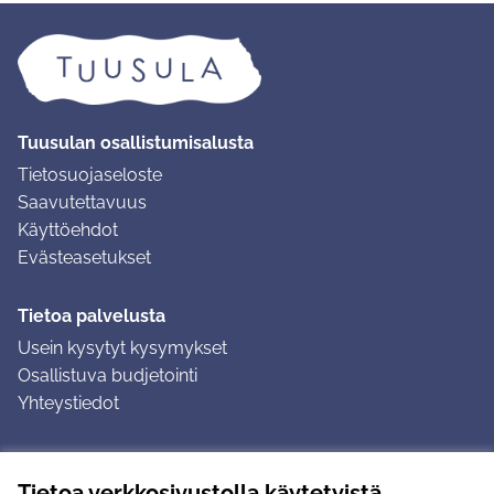
Tuusulan osallistumisalusta
Tietosuojaseloste
Saavutettavuus
Käyttöehdot
Evästeasetukset
Tietoa palvelusta
Usein kysytyt kysymykset
Osallistuva budjetointi
Yhteystiedot
Ohjeet
Tietoa verkkosivustolla käytetyistä