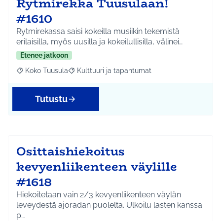
Rytmirekka Tuusulaan!
#1610
Rytmirekassa saisi kokeilla musiikin tekemistä
erilaisilla, myös uusilla ja kokeilullisilla, välinei…
Etenee jatkoon
Koko Tuusula
Kulttuuri ja tapahtumat
Rajaa tulokset aihepiirin mukaan: Koko Tuusula
Rajaa tulokset teeman mukaan: Kulttuuri ja ta
Tutustu
Osittaishiekoitus
kevyenliikenteen väylille
#1618
Hiekoitetaan vain 2/3 kevyenliikenteen väylän
leveydestä ajoradan puolelta. Ulkoilu lasten kanssa
p…