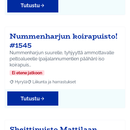
Tutustu
Nummenharjun koirapuisto!
#1545
Nummenharjun suurelle, tyhjyyttä ammottavalle
peltoalueelle (paijalannumentien päähän) iso
koirapuis…
Ei etene jatkoon
Hyrylä
Liikunta ja harrastukset
Rajaa tulokset aihepiirin mukaan: Hyrylä
Rajaa tulokset teeman mukaan: Liikunta ja harrastuks
Tutustu
Skeittipuisto Mattilaan