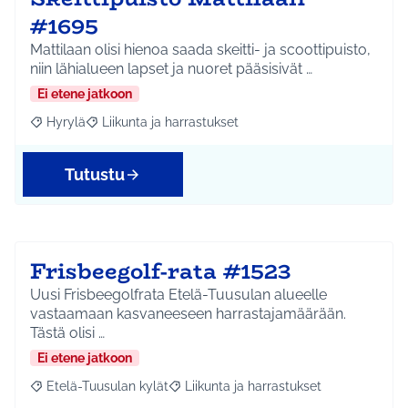
#1695
Mattilaan olisi hienoa saada skeitti- ja scoottipuisto,
niin lähialueen lapset ja nuoret pääsisivät …
Ei etene jatkoon
Hyrylä
Liikunta ja harrastukset
Rajaa tulokset aihepiirin mukaan: Hyrylä
Rajaa tulokset teeman mukaan: Liikunta ja harrastuks
Tutustu
Frisbeegolf-rata #1523
Uusi Frisbeegolfrata Etelä-Tuusulan alueelle
vastaamaan kasvaneeseen harrastajamäärään.
Tästä olisi …
Ei etene jatkoon
Etelä-Tuusulan kylät
Liikunta ja harrastukset
Rajaa tulokset aihepiirin mukaan: Etelä-Tuusulan kylät
Rajaa tulokset teeman mukaan: Liikunta