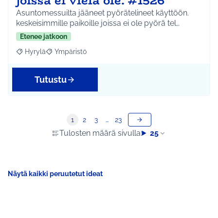
joissa ei vielä ole. #1526
Asuntomessuilta jääneet pyörätelineet käyttöön.
keskeisimmille paikoille joissa ei ole pyörä tel…
Etenee jatkoon
Hyrylä
Ympäristö
Rajaa tulokset aihepiirin mukaan: Hyrylä
Rajaa tulokset teeman mukaan: Ympäristö
Tutustu
1
2
3
…
23
Tulosten määrä sivulla:
25
Näytä kaikki peruutetut ideat