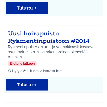
Tutustu
Uusi koirapuisto
Rykmentinpuistoon #2014
Rykmentinpuisto on uusi ja voimakkaasti kasvava
asuntoalue ja runsas rakentaminen pienentää
metsien,…
Ei etene jatkoon
Hyrylä
Liikunta ja harrastukset
Rajaa tulokset aihepiirin mukaan: Hyrylä
Rajaa tulokset teeman mukaan: Liikunta ja harrastuks
Tutustu