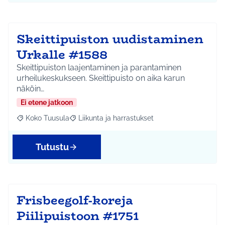
Skeittipuiston uudistaminen
Urkalle #1588
Skeittipuiston laajentaminen ja parantaminen
urheilukeskukseen. Skeittipuisto on aika karun
näköin…
Ei etene jatkoon
Koko Tuusula
Liikunta ja harrastukset
Rajaa tulokset aihepiirin mukaan: Koko Tuusula
Rajaa tulokset teeman mukaan: Liikunta ja harr
Tutustu
Frisbeegolf-koreja
Piilipuistoon #1751