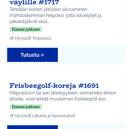
väylille #1717
Tehdään koirien jätösten siivoaminen
mahdollisimman helpoksi, jotta kävelytiet ja
jalkakäytävät eivä…
Etenee jatkoon
Hyrylä
Ympäristö
Rajaa tulokset aihepiirin mukaan: Hyrylä
Rajaa tulokset teeman mukaan: Ympäristö
Tutustu
Frisbeegolf-koreja #1691
Piilipuistoon tai sen läheisyyteen, esimerkiksi kirkon
lähelle, voisi tehdä muutaman frisbeegolf-kor…
Etenee jatkoon
Hyrylä
Liikunta ja harrastukset
Rajaa tulokset aihepiirin mukaan: Hyrylä
Rajaa tulokset teeman mukaan: Liikunta ja harrastuks