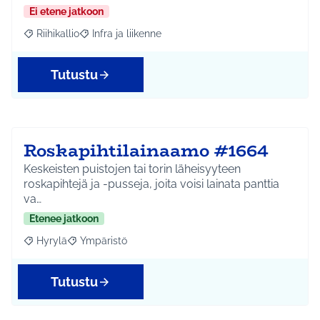
Ei etene jatkoon
Riihikallio
Infra ja liikenne
Rajaa tulokset aihepiirin mukaan: Riihikallio
Rajaa tulokset teeman mukaan: Infra ja liikenne
Tutustu
Roskapihtilainaamo #1664
Keskeisten puistojen tai torin läheisyyteen
roskapihtejä ja -pusseja, joita voisi lainata panttia
va…
Etenee jatkoon
Hyrylä
Ympäristö
Rajaa tulokset aihepiirin mukaan: Hyrylä
Rajaa tulokset teeman mukaan: Ympäristö
Tutustu