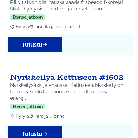
Piilipuistoon olisi hauska saada frisbeegolf-koreja!
Niistä hyötyisivät perheet ja lapset. Idean …
Etenee jatkoon
Hyrylä
Liikunta ja harrastukset
Rajaa tulokset aihepiirin mukaan: Hyrylä
Rajaa tulokset teeman mukaan: Liikunta ja harrastuks
Tutustu
Nyrkkeilyä Kettuseen #1602
Nyrkkeilysäkki ja –hanskat Kettuseen. Nyrkkeily on
tehokas kuntoilun muoto sekä auttaa purkaa
energi…
Etenee jatkoon
Hyrylä
Infra ja liikenne
Rajaa tulokset aihepiirin mukaan: Hyrylä
Rajaa tulokset teeman mukaan: Infra ja liikenne
Tutustu