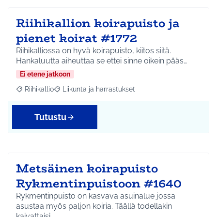
Riihikallion koirapuisto ja
pienet koirat #1772
Riihikalliossa on hyvä koirapuisto, kiitos siitä.
Hankaluutta aiheuttaa se ettei sinne oikein pääs…
Ei etene jatkoon
Riihikallio
Liikunta ja harrastukset
Rajaa tulokset aihepiirin mukaan: Riihikallio
Rajaa tulokset teeman mukaan: Liikunta ja harrastu
Tutustu
Metsäinen koirapuisto
Rykmentinpuistoon #1640
Rykmentinpuisto on kasvava asuinalue jossa
asustaa myös paljon koiria. Täällä todellakin
kaivattaisi…