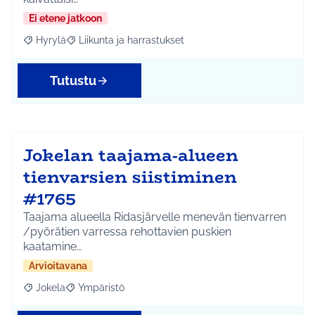
Ei etene jatkoon
Hyrylä
Liikunta ja harrastukset
Rajaa tulokset aihepiirin mukaan: Hyrylä
Rajaa tulokset teeman mukaan: Liikunta ja harrastuks
Tutustu
Jokelan taajama-alueen
tienvarsien siistiminen
#1765
Taajama alueella Ridasjärvelle menevän tienvarren
/pyörätien varressa rehottavien puskien
kaatamine…
Arvioitavana
Jokela
Ympäristö
Rajaa tulokset aihepiirin mukaan: Jokela
Rajaa tulokset teeman mukaan: Ympäristö