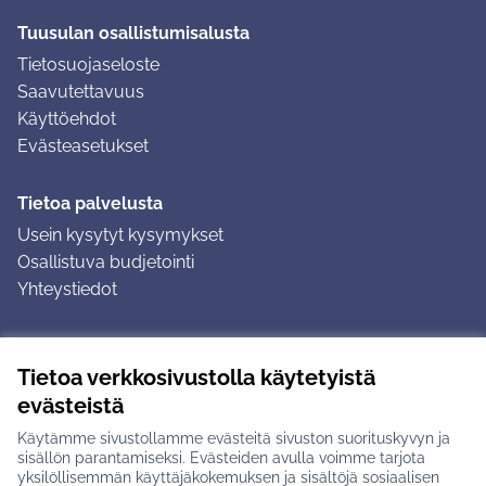
Tuusulan osallistumisalusta
Tietosuojaseloste
Saavutettavuus
Käyttöehdot
Evästeasetukset
Tietoa palvelusta
Usein kysytyt kysymykset
Osallistuva budjetointi
Yhteystiedot
Ohjeet
Tietoa verkkosivustolla käytetyistä
Ohjeet kirjautumiseen
evästeistä
Ohjeet kommentin jättämiseen
Käytämme sivustollamme evästeitä sivuston suorituskyvyn ja
sisällön parantamiseksi. Evästeiden avulla voimme tarjota
yksilöllisemmän käyttäjäkokemuksen ja sisältöjä sosiaalisen