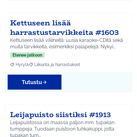
Kettuseen lisää
harrastustarvikkeita #1603
Kettuseen lisää välineitä: uusia karaoke-CDitä sekä
muita tarvikkeita, esimerkiksi palapelejä. Nykyi…
Etenee jatkoon
Hyrylä
Liikunta ja harrastukset
Rajaa tulokset aihepiirin mukaan: Hyrylä
Rajaa tulokset teeman mukaan: Liikunta ja harrastuks
Tutustu
Leijapuisto siistiksi #1913
Leijapuistossa on maassa paljon mm. tupakan
tumppeja. Tuodaan puistoon tuhkakuppi, jotta
tupakan tum…