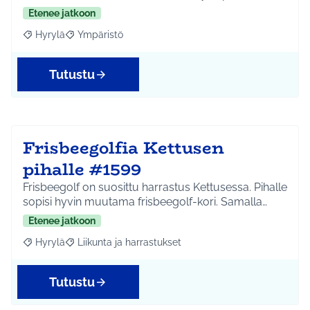
Etenee jatkoon
Hyrylä
Ympäristö
Rajaa tulokset aihepiirin mukaan: Hyrylä
Rajaa tulokset teeman mukaan: Ympäristö
Tutustu
Frisbeegolfia Kettusen
pihalle #1599
Frisbeegolf on suosittu harrastus Kettusessa. Pihalle
sopisi hyvin muutama frisbeegolf-kori. Samalla…
Etenee jatkoon
Hyrylä
Liikunta ja harrastukset
Rajaa tulokset aihepiirin mukaan: Hyrylä
Rajaa tulokset teeman mukaan: Liikunta ja harrastuks
Tutustu