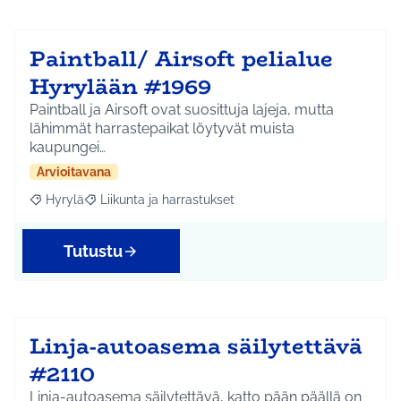
Paintball/ Airsoft pelialue
Hyrylään #1969
Paintball ja Airsoft ovat suosittuja lajeja, mutta
lähimmät harrastepaikat löytyvät muista
kaupungei…
Arvioitavana
Hyrylä
Liikunta ja harrastukset
Rajaa tulokset aihepiirin mukaan: Hyrylä
Rajaa tulokset teeman mukaan: Liikunta ja harrastuks
Tutustu
Linja-autoasema säilytettävä
#2110
Linja-autoasema säilytettävä, katto pään päällä on