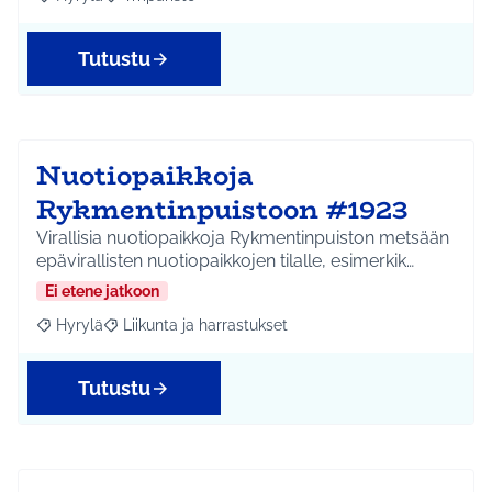
Rajaa tulokset aihepiirin mukaan: Hyrylä
Rajaa tulokset teeman mukaan: Ympäristö
Tutustu
Nuotiopaikkoja
Rykmentinpuistoon #1923
Virallisia nuotiopaikkoja Rykmentinpuiston metsään
epävirallisten nuotiopaikkojen tilalle, esimerkik…
Ei etene jatkoon
Hyrylä
Liikunta ja harrastukset
Rajaa tulokset aihepiirin mukaan: Hyrylä
Rajaa tulokset teeman mukaan: Liikunta ja harrastuks
Tutustu