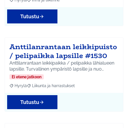
Hyrylä
Infra ja liikenne
Rajaa tulokset aihepiirin mukaan: Hyrylä
Rajaa tulokset teeman mukaan: Infra ja liikenne
Tutustu
Anttilanrantaan leikkipuisto
/ pelipaikka lapsille #1530
Anttilanrantaan leikkipaikka / pelipaikka lähialueen
lapsille. Turvallinen ympäristö lapsille ja nuo…
Ei etene jatkoon
Hyrylä
Liikunta ja harrastukset
Rajaa tulokset aihepiirin mukaan: Hyrylä
Rajaa tulokset teeman mukaan: Liikunta ja harrastuks
Tutustu