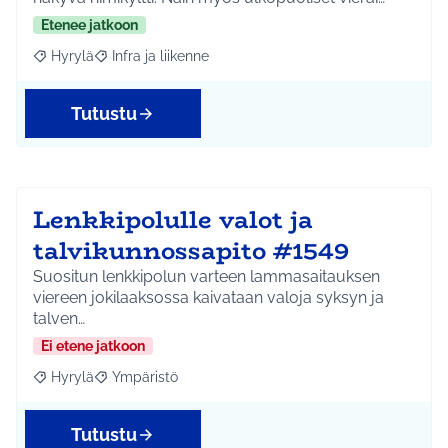
Etenee jatkoon
Hyrylä
Infra ja liikenne
Rajaa tulokset aihepiirin mukaan: Hyrylä
Rajaa tulokset teeman mukaan: Infra ja liikenne
Tutustu
Lenkkipolulle valot ja
talvikunnossapito #1549
Suositun lenkkipolun varteen lammasaitauksen
viereen jokilaaksossa kaivataan valoja syksyn ja
talven…
Ei etene jatkoon
Hyrylä
Ympäristö
Rajaa tulokset aihepiirin mukaan: Hyrylä
Rajaa tulokset teeman mukaan: Ympäristö
Tutustu