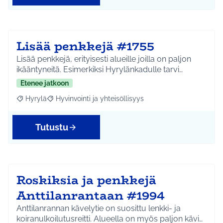
Lisää penkkejä #1755
Lisää penkkejä, erityisesti alueille joilla on paljon
ikääntyneitä. Esimerkiksi Hyrylänkadulle tarvi…
Etenee jatkoon
Hyrylä
Hyvinvointi ja yhteisöllisyys
Rajaa tulokset aihepiirin mukaan: Hyrylä
Rajaa tulokset teeman mukaan: Hyvinvointi ja yhteisöl
Tutustu
Roskiksia ja penkkejä
Anttilanrantaan #1994
Anttilanrannan kävelytie on suosittu lenkki- ja
koiranulkoilutusreitti. Alueella on myös paljon kävi…