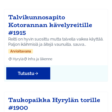
Talvikunnosapito
Kotorannan kävelyreitille
#1915
Reitti on hyvin suosittu mutta talvella vaikea käyttää.
Paljon ikäihmisiä ja äitejä vaunuilla, sauva…
Arvioitavana
Hyrylä
Infra ja liikenne
Rajaa tulokset aihepiirin mukaan: Hyrylä
Rajaa tulokset teeman mukaan: Infra ja liikenne
Tutustu
Taukopaikka Hyrylän torille
#1900