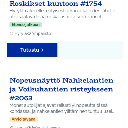
Roskikset kuntoon #1754
Hyrylän alueelle, erityisesti pikaruokaloiden lähelle
olisi saatava lisää roska-astioita sekä kannet…
Etenee jatkoon
Hyrylä
Ympäristö
Rajaa tulokset aihepiirin mukaan: Hyrylä
Rajaa tulokset teeman mukaan: Ympäristö
Tutustu
Nopeusnäyttö Nahkelantien
ja Voikukantien risteykseen
#2063
Monet autoilijat ajavat reilusti ylinopeutta tässä
kohdassa, ja nahkelantien ylittäminen tuntuu usei…
Arvioitavana