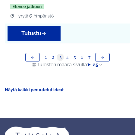
Etenee jatkoon
Hyrylä
Ympäristö
Rajaa tulokset aihepiirin mukaan: Hyrylä
Rajaa tulokset teeman mukaan: Ympäristö
Tutustu
1
2
3
4
5
6
7
Tulosten määrä sivulla:
25
Näytä kaikki peruutetut ideat