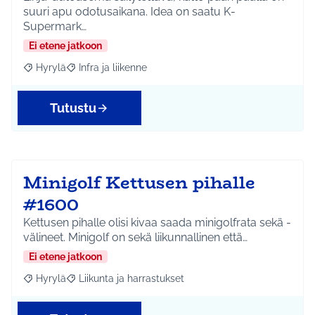
suuri apu odotusaikana. Idea on saatu K-
Supermark…
Ei etene jatkoon
Hyrylä
Infra ja liikenne
Rajaa tulokset aihepiirin mukaan: Hyrylä
Rajaa tulokset teeman mukaan: Infra ja liikenne
Tutustu
Minigolf Kettusen pihalle
#1600
Kettusen pihalle olisi kivaa saada minigolfrata sekä -
välineet. Minigolf on sekä liikunnallinen että…
Ei etene jatkoon
Hyrylä
Liikunta ja harrastukset
Rajaa tulokset aihepiirin mukaan: Hyrylä
Rajaa tulokset teeman mukaan: Liikunta ja harrastuks