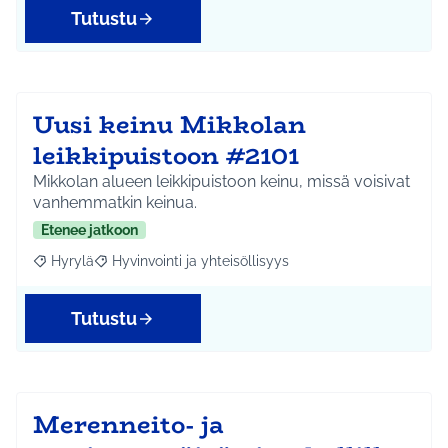
Tutustu
Uusi keinu Mikkolan
leikkipuistoon #2101
Mikkolan alueen leikkipuistoon keinu, missä voisivat
vanhemmatkin keinua.
Etenee jatkoon
Hyrylä
Hyvinvointi ja yhteisöllisyys
Rajaa tulokset aihepiirin mukaan: Hyrylä
Rajaa tulokset teeman mukaan: Hyvinvointi ja yhteisöl
Tutustu
Merenneito- ja