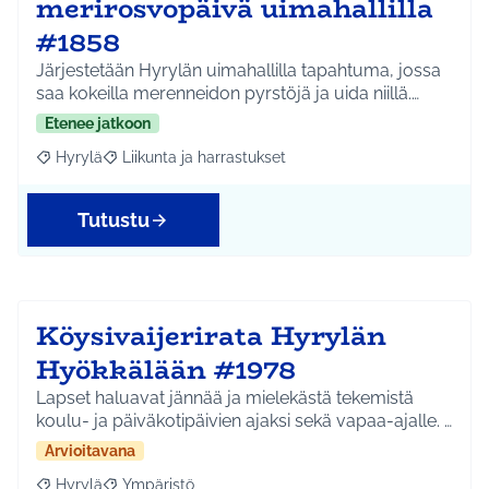
merirosvopäivä uimahallilla
#1858
Järjestetään Hyrylän uimahallilla tapahtuma, jossa
saa kokeilla merenneidon pyrstöjä ja uida niillä.…
Etenee jatkoon
Hyrylä
Liikunta ja harrastukset
Rajaa tulokset aihepiirin mukaan: Hyrylä
Rajaa tulokset teeman mukaan: Liikunta ja harrastuks
Tutustu
Köysivaijerirata Hyrylän
Hyökkälään #1978
Lapset haluavat jännää ja mielekästä tekemistä
koulu- ja päiväkotipäivien ajaksi sekä vapaa-ajalle. …
Arvioitavana
Hyrylä
Ympäristö