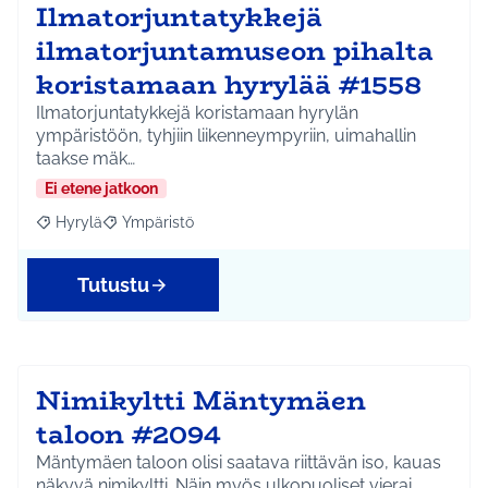
Ilmatorjuntatykkejä
ilmatorjuntamuseon pihalta
koristamaan hyrylää #1558
Ilmatorjuntatykkejä koristamaan hyrylän
ympäristöön, tyhjiin liikenneympyriin, uimahallin
taakse mäk…
Ei etene jatkoon
Hyrylä
Ympäristö
Rajaa tulokset aihepiirin mukaan: Hyrylä
Rajaa tulokset teeman mukaan: Ympäristö
Tutustu
Nimikyltti Mäntymäen
taloon #2094
Mäntymäen taloon olisi saatava riittävän iso, kauas
näkyvä nimikyltti. Näin myös ulkopuoliset vierai…