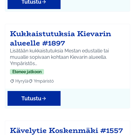
Tutustu
Kukkaistutuksia Kievarin
alueelle #1897
Lisätään kukkaistutuksia Mestan edustalle tai
muualle sopivaan kohtaan Kievarin alueella.
Ympäristös…
Etenee jatkoon
Hyrylä
Ympäristö
Rajaa tulokset aihepiirin mukaan: Hyrylä
Rajaa tulokset teeman mukaan: Ympäristö
Tutustu
Kävelytie Koskenmäki #1557