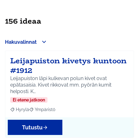
156 ideaa
Hakuvalinnat
Leijapuiston kivetys kuntoon
#1912
Leijapuiston läpi kulkevan polun kivet ovat
epätasaisia. Kivet rikkovat mm. pyörän kumit
helposti. K…
Ei etene jatkoon
Hyrylä
Ympäristö
Rajaa tulokset aihepiirin mukaan: Hyrylä
Rajaa tulokset teeman mukaan: Ympäristö
Tutustu