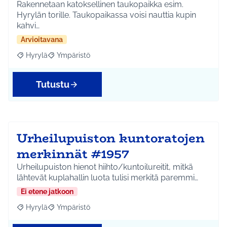
Rakennetaan katoksellinen taukopaikka esim.
Hyrylän torille. Taukopaikassa voisi nauttia kupin
kahvi…
Arvioitavana
Hyrylä
Ympäristö
Rajaa tulokset aihepiirin mukaan: Hyrylä
Rajaa tulokset teeman mukaan: Ympäristö
Tutustu
Urheilupuiston kuntoratojen
merkinnät #1957
Urheilupuiston hienot hiihto/kuntoilureitit, mitkä
lähtevät kuplahallin luota tulisi merkitä paremmi…
Ei etene jatkoon
Hyrylä
Ympäristö
Rajaa tulokset aihepiirin mukaan: Hyrylä
Rajaa tulokset teeman mukaan: Ympäristö