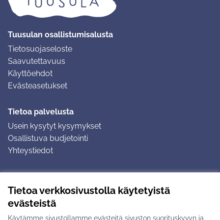
Tuusulan osallistumisalusta
Tietosuojaseloste
Saavutettavuus
Käyttöehdot
Evästeasetukset
Tietoa palvelusta
Usein kysytyt kysymykset
Osallistuva budjetointi
Yhteystiedot
Ohjeet
Tietoa verkkosivustolla käytetyistä
Ohjeet kirjautumiseen
evästeistä
Ohjeet kommentin jättämiseen
Käytämme sivustollamme evästeitä sivuston suorituskyvyn ja