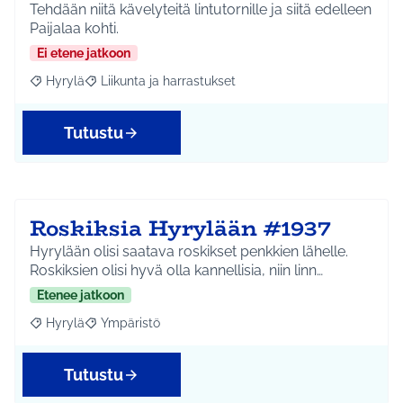
Tehdään niitä kävelyteitä lintutornille ja siitä edelleen
Paijalaa kohti.
Ei etene jatkoon
Hyrylä
Liikunta ja harrastukset
Rajaa tulokset aihepiirin mukaan: Hyrylä
Rajaa tulokset teeman mukaan: Liikunta ja harrastuks
Tutustu
Roskiksia Hyrylään #1937
Hyrylään olisi saatava roskikset penkkien lähelle.
Roskiksien olisi hyvä olla kannellisia, niin linn…
Etenee jatkoon
Hyrylä
Ympäristö
Rajaa tulokset aihepiirin mukaan: Hyrylä
Rajaa tulokset teeman mukaan: Ympäristö
Tutustu