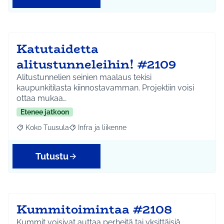
Katutaidetta
alitustunneleihin! #2109
Alitustunnelien seinien maalaus tekisi
kaupunkitilasta kiinnostavamman. Projektiin voisi
ottaa mukaa…
Etenee jatkoon
Koko Tuusula
Infra ja liikenne
Rajaa tulokset aihepiirin mukaan: Koko Tuusula
Rajaa tulokset teeman mukaan: Infra ja liikenne
Tutustu
Kummitoimintaa #2108
Kummit voisivat auttaa perheitä tai yksittäisiä