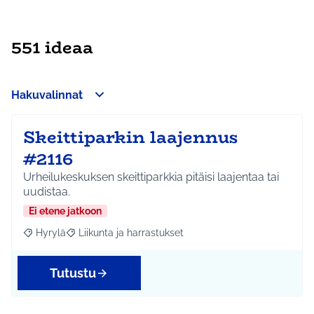
551 ideaa
Hakuvalinnat
Skeittiparkin laajennus
#2116
Urheilukeskuksen skeittiparkkia pitäisi laajentaa tai
uudistaa.
Ei etene jatkoon
Hyrylä
Liikunta ja harrastukset
Rajaa tulokset aihepiirin mukaan: Hyrylä
Rajaa tulokset teeman mukaan: Liikunta ja harrastuks
Tutustu