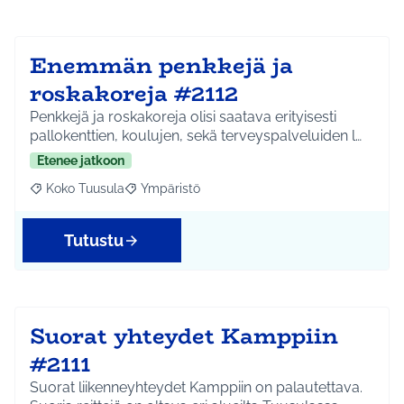
Enemmän penkkejä ja
roskakoreja #2112
Penkkejä ja roskakoreja olisi saatava erityisesti
pallokenttien, koulujen, sekä terveyspalveluiden l…
Etenee jatkoon
Koko Tuusula
Ympäristö
Rajaa tulokset aihepiirin mukaan: Koko Tuusula
Rajaa tulokset teeman mukaan: Ympäristö
Tutustu
Suorat yhteydet Kamppiin
#2111
Suorat liikenneyhteydet Kamppiin on palautettava.