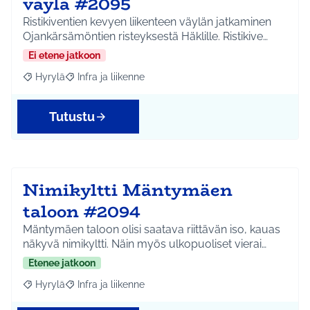
väylä #2095
Ristikiventien kevyen liikenteen väylän jatkaminen
Ojankärsämöntien risteyksestä Häklille. Ristikive…
Ei etene jatkoon
Hyrylä
Infra ja liikenne
Rajaa tulokset aihepiirin mukaan: Hyrylä
Rajaa tulokset teeman mukaan: Infra ja liikenne
Tutustu
Nimikyltti Mäntymäen
taloon #2094
Mäntymäen taloon olisi saatava riittävän iso, kauas
näkyvä nimikyltti. Näin myös ulkopuoliset vierai…
Etenee jatkoon
Hyrylä
Infra ja liikenne
Rajaa tulokset aihepiirin mukaan: Hyrylä
Rajaa tulokset teeman mukaan: Infra ja liikenne