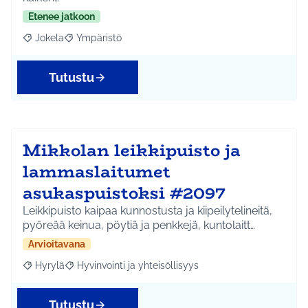
Etenee jatkoon
Jokela
Ympäristö
Rajaa tulokset aihepiirin mukaan: Jokela
Rajaa tulokset teeman mukaan: Ympäristö
Tutustu
Mikkolan leikkipuisto ja
lammaslaitumet
asukaspuistoksi #2097
Leikkipuisto kaipaa kunnostusta ja kiipeilytelineitä,
pyöreää keinua, pöytiä ja penkkejä, kuntolaitt…
Arvioitavana
Hyrylä
Hyvinvointi ja yhteisöllisyys
Rajaa tulokset aihepiirin mukaan: Hyrylä
Rajaa tulokset teeman mukaan: Hyvinvointi ja yhteisöl
Tutustu