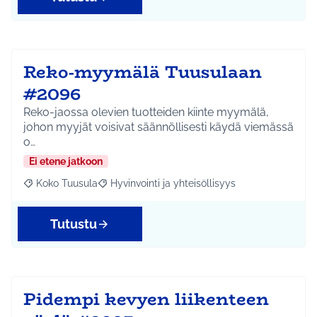
Reko-myymälä Tuusulaan
#2096
Reko-jaossa olevien tuotteiden kiinte myymälä,
johon myyjät voisivat säännöllisesti käydä viemässä
o…
Ei etene jatkoon
Koko Tuusula
Hyvinvointi ja yhteisöllisyys
Rajaa tulokset aihepiirin mukaan: Koko Tuusula
Rajaa tulokset teeman mukaan: Hyvinvointi ja y
Tutustu
Pidempi kevyen liikenteen