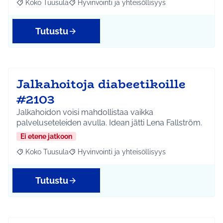
Koko Tuusula
Hyvinvointi ja yhteisöllisyys
Rajaa tulokset aihepiirin mukaan: Koko Tuusula
Rajaa tulokset teeman mukaan: Hyvinvointi ja y
Tutustu
Jalkahoitoja diabeetikoille
#2103
Jalkahoidon voisi mahdollistaa vaikka
palveluseteleiden avulla. Idean jätti Lena Fallström.
Ei etene jatkoon
Koko Tuusula
Hyvinvointi ja yhteisöllisyys
Rajaa tulokset aihepiirin mukaan: Koko Tuusula
Rajaa tulokset teeman mukaan: Hyvinvointi ja y
Tutustu