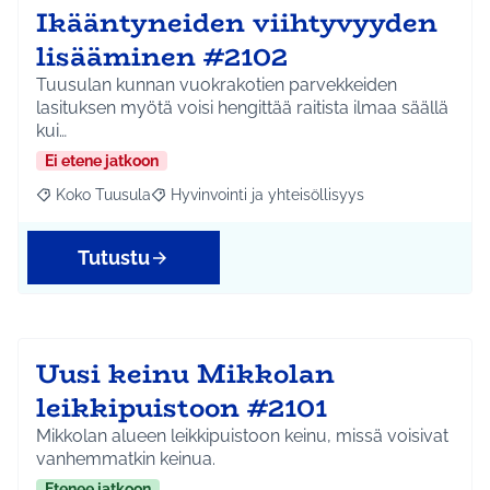
Ikääntyneiden viihtyvyyden
lisääminen #2102
Tuusulan kunnan vuokrakotien parvekkeiden
lasituksen myötä voisi hengittää raitista ilmaa säällä
kui…
Ei etene jatkoon
Koko Tuusula
Hyvinvointi ja yhteisöllisyys
Rajaa tulokset aihepiirin mukaan: Koko Tuusula
Rajaa tulokset teeman mukaan: Hyvinvointi ja y
Tutustu
Uusi keinu Mikkolan
leikkipuistoon #2101
Mikkolan alueen leikkipuistoon keinu, missä voisivat
vanhemmatkin keinua.
Etenee jatkoon