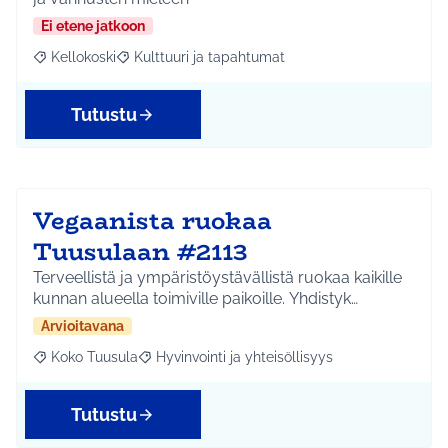
Ei etene jatkoon
Kellokoski
Kulttuuri ja tapahtumat
Rajaa tulokset aihepiirin mukaan: Kellokoski
Rajaa tulokset teeman mukaan: Kulttuuri ja tapah
Tutustu
Vegaanista ruokaa
Tuusulaan #2113
Terveellistä ja ympäristöystävällistä ruokaa kaikille
kunnan alueella toimiville paikoille. Yhdistyk…
Arvioitavana
Koko Tuusula
Hyvinvointi ja yhteisöllisyys
Rajaa tulokset aihepiirin mukaan: Koko Tuusula
Rajaa tulokset teeman mukaan: Hyvinvointi ja y
Tutustu