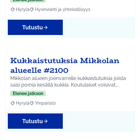
Hyrylä
Hyvinvointi ja yhteisöllisyys
Rajaa tulokset aihepiirin mukaan: Hyrylä
Rajaa tulokset teeman mukaan: Hyvinvointi ja yhteisöl
Tutustu
Kukkaistutuksia Mikkolan
alueelle #2100
Mikkolan alueen joenvarrelle kukkaistutuksia joista
saisi pomia kesällä kukkia. Koululaiset voisivat…
Etenee jatkoon
Hyrylä
Ympäristö
Rajaa tulokset aihepiirin mukaan: Hyrylä
Rajaa tulokset teeman mukaan: Ympäristö
Tutustu