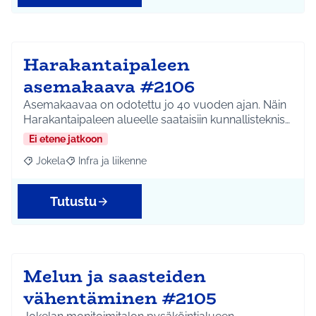
Harakantaipaleen
asemakaava #2106
Asemakaavaa on odotettu jo 40 vuoden ajan. Näin
Harakantaipaleen alueelle saataisiin kunnallisteknis…
Ei etene jatkoon
Jokela
Infra ja liikenne
Rajaa tulokset aihepiirin mukaan: Jokela
Rajaa tulokset teeman mukaan: Infra ja liikenne
Tutustu
Melun ja saasteiden
vähentäminen #2105