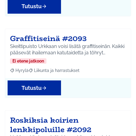
Tutustu
Graffitiseinä #2093
Skeittipuisto Urkkaan voisi lisätä graffitiseinän. Kaikki
pääsevät ihailemaan katutaidetta ja töhryt…
Ei etene jatkoon
Hyrylä
Liikunta ja harrastukset
Rajaa tulokset aihepiirin mukaan: Hyrylä
Rajaa tulokset teeman mukaan: Liikunta ja harrastuks
Tutustu
Roskiksia koirien
lenkkipoluille #2092