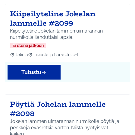
Kiipeilyteline Jokelan
lammelle #2099
Kiipeilyteline Jokelan lammen uimarannan
nurmikolla ilahduttaisi lapsia.
Ei etene jatkoon
Jokela
Liikunta ja harrastukset
Rajaa tulokset aihepiirin mukaan: Jokela
Rajaa tulokset teeman mukaan: Liikunta ja harrastuks
Tutustu
Pöytiä Jokelan lammelle
#2098
Jokelan lammen uimarannan nurmikolle pöytiä ja
penkkejä eväsretkiä varten. Niistä hyötyisivät
kaiken…