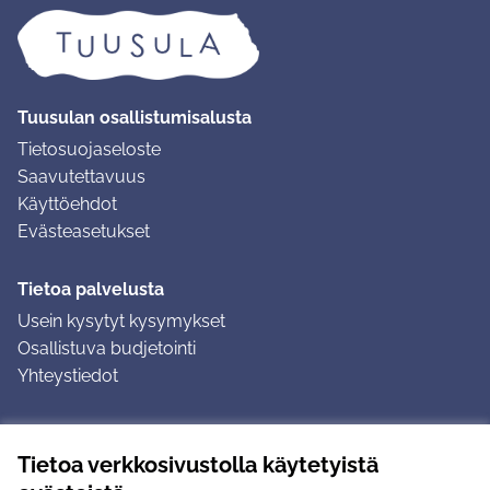
Tuusulan osallistumisalusta
Tietosuojaseloste
Saavutettavuus
Käyttöehdot
Evästeasetukset
Tietoa palvelusta
Usein kysytyt kysymykset
Osallistuva budjetointi
Yhteystiedot
Ohjeet
Tietoa verkkosivustolla käytetyistä
Ohjeet kirjautumiseen