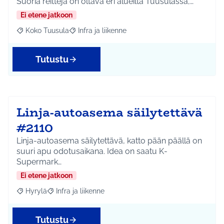
Suoria reittejä on oltava eri alueilta Tuusulassa,…
Ei etene jatkoon
Koko Tuusula
Infra ja liikenne
Rajaa tulokset aihepiirin mukaan: Koko Tuusula
Rajaa tulokset teeman mukaan: Infra ja liikenne
Tutustu
Linja-autoasema säilytettävä
#2110
Linja-autoasema säilytettävä, katto pään päällä on
suuri apu odotusaikana. Idea on saatu K-
Supermark…
Ei etene jatkoon
Hyrylä
Infra ja liikenne
Rajaa tulokset aihepiirin mukaan: Hyrylä
Rajaa tulokset teeman mukaan: Infra ja liikenne
Tutustu