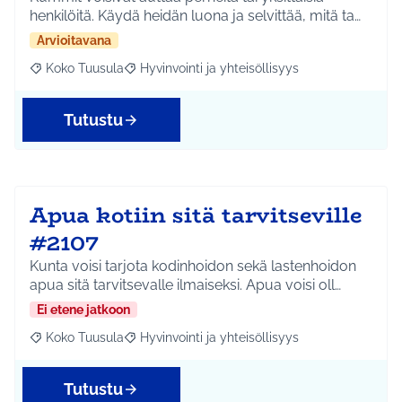
henkilöitä. Käydä heidän luona ja selvittää, mitä ta…
Arvioitavana
Koko Tuusula
Hyvinvointi ja yhteisöllisyys
Rajaa tulokset aihepiirin mukaan: Koko Tuusula
Rajaa tulokset teeman mukaan: Hyvinvointi ja y
Tutustu
Apua kotiin sitä tarvitseville
#2107
Kunta voisi tarjota kodinhoidon sekä lastenhoidon
apua sitä tarvitsevalle ilmaiseksi. Apua voisi oll…
Ei etene jatkoon
Koko Tuusula
Hyvinvointi ja yhteisöllisyys
Rajaa tulokset aihepiirin mukaan: Koko Tuusula
Rajaa tulokset teeman mukaan: Hyvinvointi ja y
Tutustu