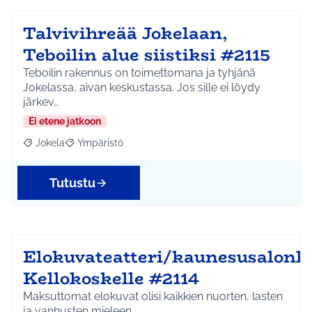
Talvivihreää Jokelaan,
Teboilin alue siistiksi #2115
Teboilin rakennus on toimettomana ja tyhjänä
Jokelassa, aivan keskustassa. Jos sille ei löydy
järkev…
Ei etene jatkoon
Jokela
Ympäristö
Rajaa tulokset aihepiirin mukaan: Jokela
Rajaa tulokset teeman mukaan: Ympäristö
Tutustu
Elokuvateatteri/kaunesusalonk
Kellokoskelle #2114
Maksuttomat elokuvat olisi kaikkien nuorten, lasten
ja vanhusten mieleen