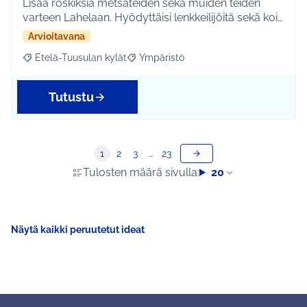
Lisää roskiksia metsäteiden sekä muiden teiden
varteen Lahelaan. Hyödyttäisi lenkkeilijöitä sekä koi…
Arvioitavana
Etelä-Tuusulan kylät
Ympäristö
Rajaa tulokset aihepiirin mukaan: Etelä-Tuusulan kylät
Rajaa tulokset teeman mukaan: Ympäri
Tutustu
1
2
3
…
23
Tulosten määrä sivulla:
20
Näytä kaikki peruutetut ideat