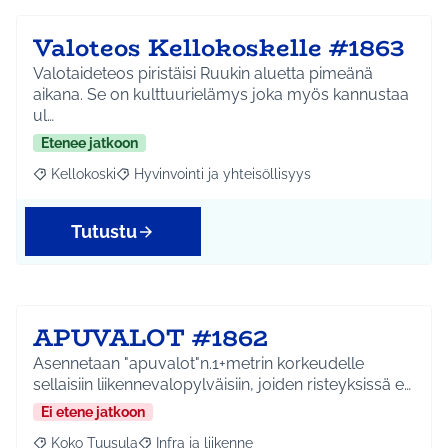
Valoteos Kellokoskelle #1863
Valotaideteos piristäisi Ruukin aluetta pimeänä
aikana. Se on kulttuurielämys joka myös kannustaa
ul…
Etenee jatkoon
Kellokoski
Hyvinvointi ja yhteisöllisyys
Rajaa tulokset aihepiirin mukaan: Kellokoski
Rajaa tulokset teeman mukaan: Hyvinvointi ja yhtei
Tutustu
APUVALOT #1862
Asennetaan "apuvalot"n.1+metrin korkeudelle
sellaisiin liikennevalopylväisiin, joiden risteyksissä e…
Ei etene jatkoon
Koko Tuusula
Infra ja liikenne