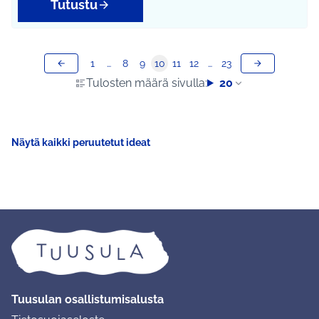
Tutustu
1
…
8
9
10
11
12
…
23
Tulosten määrä sivulla:
20
Näytä kaikki peruutetut ideat
Tuusulan osallistumisalusta