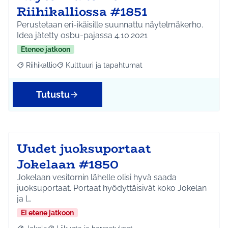
Riihikalliossa #1851
Perustetaan eri-ikäisille suunnattu näytelmäkerho.
Idea jätetty osbu-pajassa 4.10.2021
Etenee jatkoon
Riihikallio
Kulttuuri ja tapahtumat
Rajaa tulokset aihepiirin mukaan: Riihikallio
Rajaa tulokset teeman mukaan: Kulttuuri ja tapaht
Tutustu
Uudet juoksuportaat
Jokelaan #1850
Jokelaan vesitornin lähelle olisi hyvä saada
juoksuportaat. Portaat hyödyttäisivät koko Jokelan
ja l…
Ei etene jatkoon