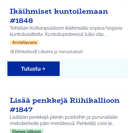
Ikäihmiset kuntoilemaan
#1848
Tehdään Kotkanpuistoon ikäihmisille sopiva/sopivia
kuntoilulaitteita. Kuntoilupisteessä tulisi olla …
Arvioitavana
Riihikallio
Liikunta ja harrastukset
Rajaa tulokset aihepiirin mukaan: Riihikallio
Rajaa tulokset teeman mukaan: Liikunta ja harrastu
Tutustu
Lisää penkkejä Riihikallioon
#1847
Lisätään penkkejä pieniin puistoihin ja pururadalle
metsäkirkolle päin mentäessä. Penkeillä voisi le…
Etenee jatkoon