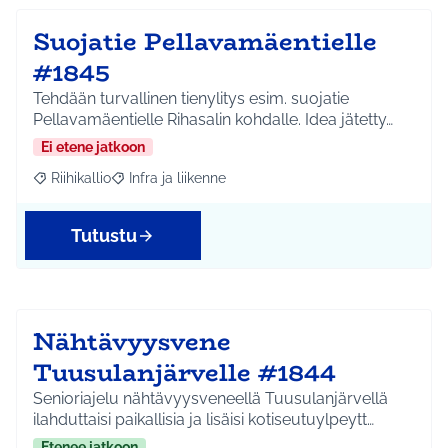
Suojatie Pellavamäentielle
#1845
Tehdään turvallinen tienylitys esim. suojatie
Pellavamäentielle Rihasalin kohdalle. Idea jätetty…
Ei etene jatkoon
Riihikallio
Infra ja liikenne
Rajaa tulokset aihepiirin mukaan: Riihikallio
Rajaa tulokset teeman mukaan: Infra ja liikenne
Tutustu
Nähtävyysvene
Tuusulanjärvelle #1844
Senioriajelu nähtävyysveneellä Tuusulanjärvellä
ilahduttaisi paikallisia ja lisäisi kotiseutuylpeytt…
Etenee jatkoon