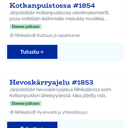
Kotkanpuistossa #1854
Järjestetään Kotkanpuistossa ulkoilmakonsertti,
jossa esitetään ikäihmisille mieluista musiikkia. …
Etenee jatkoon
Riihikallio
Kulttuuri ja tapahtumat
Rajaa tulokset aihepiirin mukaan: Riihikallio
Rajaa tulokset teeman mukaan: Kulttuuri ja tapaht
Tutustu
Hevoskärryajelu #1853
Järjestetään hevoskärryajelua Riihikalliossa esim.
Kotkanpuiston läheisyydessä. Idea jätetty osb…
Etenee jatkoon
Riihikallio
Hyvinvointi ja yhteisöllisyys
Rajaa tulokset aihepiirin mukaan: Riihikallio
Rajaa tulokset teeman mukaan: Hyvinvointi ja yhtei