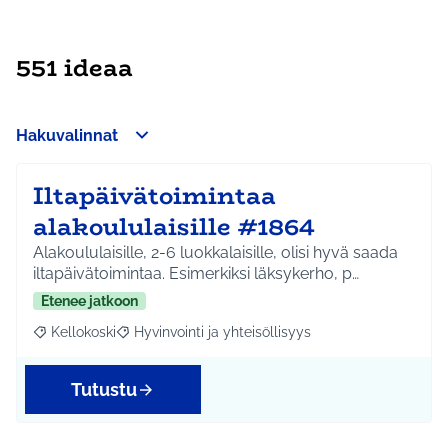
551 ideaa
Hakuvalinnat
Iltapäivätoimintaa
alakoululaisille #1864
Alakoululaisille, 2-6 luokkalaisille, olisi hyvä saada
iltapäivätoimintaa. Esimerkiksi läksykerho, p…
Etenee jatkoon
Kellokoski
Hyvinvointi ja yhteisöllisyys
Rajaa tulokset aihepiirin mukaan: Kellokoski
Rajaa tulokset teeman mukaan: Hyvinvointi ja yhtei
Tutustu