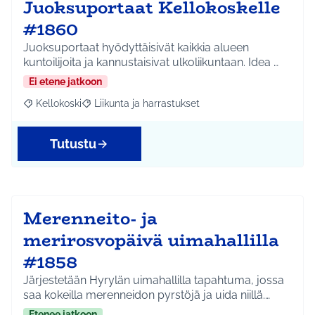
Juoksuportaat Kellokoskelle
#1860
Juoksuportaat hyödyttäisivät kaikkia alueen
kuntoilijoita ja kannustaisivat ulkoliikuntaan. Idea …
Ei etene jatkoon
Kellokoski
Liikunta ja harrastukset
Rajaa tulokset aihepiirin mukaan: Kellokoski
Rajaa tulokset teeman mukaan: Liikunta ja harrast
Tutustu
Merenneito- ja
merirosvopäivä uimahallilla
#1858
Järjestetään Hyrylän uimahallilla tapahtuma, jossa
saa kokeilla merenneidon pyrstöjä ja uida niillä.…
Etenee jatkoon