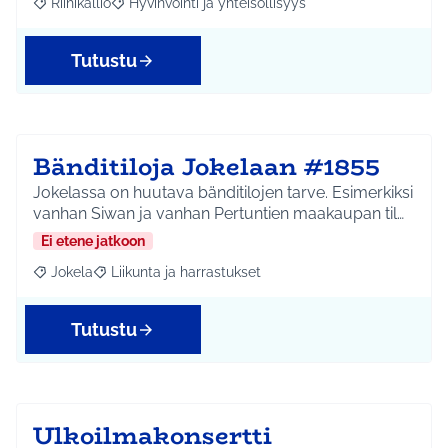
Riihikallio
Hyvinvointi ja yhteisöllisyys
Rajaa tulokset aihepiirin mukaan: Riihikallio
Rajaa tulokset teeman mukaan: Hyvinvointi ja yhtei
Tutustu
Bänditiloja Jokelaan #1855
Jokelassa on huutava bänditilojen tarve. Esimerkiksi
vanhan Siwan ja vanhan Pertuntien maakaupan til…
Ei etene jatkoon
Jokela
Liikunta ja harrastukset
Rajaa tulokset aihepiirin mukaan: Jokela
Rajaa tulokset teeman mukaan: Liikunta ja harrastuks
Tutustu
Ulkoilmakonsertti