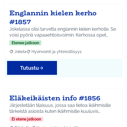
Englannin kielen kerho
#1857
Jokelassa olisi tarvetta englannin kielen kerholle. Se
voisi pyöriä vapaaehtoisvoimin. Kerhossa opet…
Etenee jatkoon
Jokela
Hyvinvointi ja yhteisöllisyys
Rajaa tulokset aihepiirin mukaan: Jokela
Rajaa tulokset teeman mukaan: Hyvinvointi ja yhteisöl
Tutustu
Eläkeikäisten info #1856
Järjestetään tilaisuus, jossa saa tietoa ikäihmisille
tärkeistä asioista kuten ikäihmisille kuuluvis…
Ei etene jatkoon