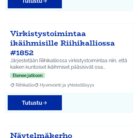
Tutustu
Virkistystoimintaa
ikäihmisille Riihikalliossa
#1852
Järjestetään Riihikalliossa virkistystoimintaa niin, että
kaiken kuntoiset ikäihmiset pääsisivät osa…
Etenee jatkoon
Riihikallio
Hyvinvointi ja yhteisöllisyys
Rajaa tulokset aihepiirin mukaan: Riihikallio
Rajaa tulokset teeman mukaan: Hyvinvointi ja yhtei
Tutustu
Näytelmäkerho