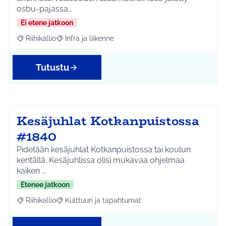
osbu-pajassa…
Ei etene jatkoon
Riihikallio
Infra ja liikenne
Rajaa tulokset aihepiirin mukaan: Riihikallio
Rajaa tulokset teeman mukaan: Infra ja liikenne
Tutustu
Kesäjuhlat Kotkanpuistossa
#1840
Pidetään kesäjuhlat Kotkanpuistossa tai koulun
kentällä. Kesäjuhlissa olisi mukavaa ohjelmaa
kaiken …
Etenee jatkoon
Riihikallio
Kulttuuri ja tapahtumat
Rajaa tulokset aihepiirin mukaan: Riihikallio
Rajaa tulokset teeman mukaan: Kulttuuri ja tapaht