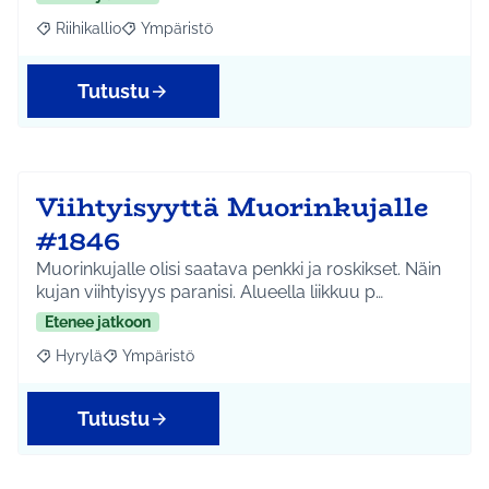
Riihikallio
Ympäristö
Rajaa tulokset aihepiirin mukaan: Riihikallio
Rajaa tulokset teeman mukaan: Ympäristö
Tutustu
Viihtyisyyttä Muorinkujalle
#1846
Muorinkujalle olisi saatava penkki ja roskikset. Näin
kujan viihtyisyys paranisi. Alueella liikkuu p…
Etenee jatkoon
Hyrylä
Ympäristö
Rajaa tulokset aihepiirin mukaan: Hyrylä
Rajaa tulokset teeman mukaan: Ympäristö
Tutustu