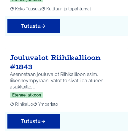
Koko Tuusula
Kulttuuri ja tapahtumat
Rajaa tulokset aihepiirin mukaan: Koko Tuusula
Rajaa tulokset teeman mukaan: Kulttuuri ja ta
Tutustu
Jouluvalot Riihikallioon
#1843
Asennetaan jouluvalot Riihikallioon esim.
liikenneympyrään. Valot toisivat iloa alueen
asukkaille. …
Etenee jatkoon
Riihikallio
Ympäristö
Rajaa tulokset aihepiirin mukaan: Riihikallio
Rajaa tulokset teeman mukaan: Ympäristö
Tutustu