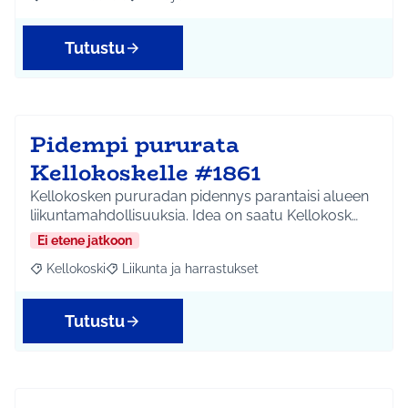
Rajaa tulokset aihepiirin mukaan: Koko Tuusula
Rajaa tulokset teeman mukaan: Infra ja liikenne
Tutustu
Pidempi pururata
Kellokoskelle #1861
Kellokosken pururadan pidennys parantaisi alueen
liikuntamahdollisuuksia. Idea on saatu Kellokosk…
Ei etene jatkoon
Kellokoski
Liikunta ja harrastukset
Rajaa tulokset aihepiirin mukaan: Kellokoski
Rajaa tulokset teeman mukaan: Liikunta ja harrast
Tutustu