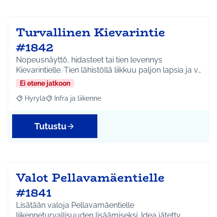
Turvallinen Kievarintie
#1842
Nopeusnäyttö, hidasteet tai tien levennys
Kievarintielle. Tien lähistöllä liikkuu paljon lapsia ja v…
Ei etene jatkoon
Hyrylä
Infra ja liikenne
Rajaa tulokset aihepiirin mukaan: Hyrylä
Rajaa tulokset teeman mukaan: Infra ja liikenne
Tutustu
Valot Pellavamäentielle
#1841
Lisätään valoja Pellavamäentielle
liikenneturvallisuuden lisäämiseksi. Idea jätetty