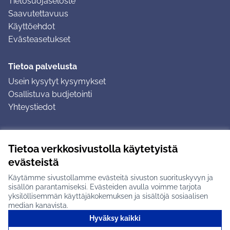
Tietosuojaseloste
Saavutettavuus
Käyttöehdot
Evästeasetukset
Tietoa palvelusta
Usein kysytyt kysymykset
Osallistuva budjetointi
Yhteystiedot
Ohjeet
Tietoa verkkosivustolla käytetyistä
Ohjeet kirjautumiseen
evästeistä
Ohjeet kommentin jättämiseen
Käytämme sivustollamme evästeitä sivuston suorituskyvyn ja
sisällön parantamiseksi. Evästeiden avulla voimme tarjota
yksilöllisemmän käyttäjäkokemuksen ja sisältöjä sosiaalisen
median kanavista.
Hyväksy kaikki
Tuusulan osallistumisalusta X-palvelussa
Tuusula