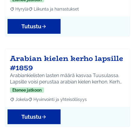
Hyrylä
Liikunta ja harrastukset
Rajaa tulokset aihepiirin mukaan: Hyrylä
Rajaa tulokset teeman mukaan: Liikunta ja harrastuks
Tutustu
Arabian kielen kerho lapsille
#1859
Arabiankielisten lasten määrä kasvaa Tuusulassa.
Lapsille voisi perustaa arabian kielen kerhon. Kerh…
Etenee jatkoon
Jokela
Hyvinvointi ja yhteisöllisyys
Rajaa tulokset aihepiirin mukaan: Jokela
Rajaa tulokset teeman mukaan: Hyvinvointi ja yhteisöl
Tutustu