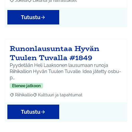
Jokela
Liikunta ja harrastukset
Rajaa tulokset aihepiirin mukaan: Jokela
Rajaa tulokset teeman mukaan: Liikunta ja harrastuks
Tutustu
Runonlausuntaa Hyvän
Tuulen Tuvalla #1849
Pyydetään Heli Laaksonen lausumaan runoja
Riihikallion Hyvän Tuulen Tuvalle. Idea jätetty osbu-
p…
Etenee jatkoon
Riihikallio
Kulttuuri ja tapahtumat
Rajaa tulokset aihepiirin mukaan: Riihikallio
Rajaa tulokset teeman mukaan: Kulttuuri ja tapaht
Tutustu