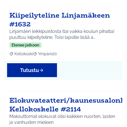
Kiipeilyteline Linjamäkeen
#1632
Linjamäen leikkipuistosta (tai vaikka koulun pihalta)
puuttuu kiipeilyteline. Toisi lapsille lisää a…
Etenee jatkoon
Kellokoski
Ympäristö
Rajaa tulokset aihepiirin mukaan: Kellokoski
Rajaa tulokset teeman mukaan: Ympäristö
Tutustu
Elokuvateatteri/kaunesusalonk
Kellokoskelle #2114
Maksuttomat elokuvat olisi kaikkien nuorten, lasten
ja vanhusten mieleen