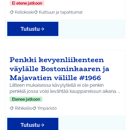
Ei etene jatkoon
Kellokoski
Kulttuuri ja tapahtumat
Rajaa tulokset aihepiirin mukaan: Kellokoski
Rajaa tulokset teeman mukaan: Kulttuuri ja tapah
Tutustu
Penkki kevyenliikenteen
väylälle Bostoninkaaren ja
Majavatien välille #1966
Liitteen mukaisessa kävylytiellä ei ole penkin
penkkiä jossa voisi levähtää kauppareissun aikana. …
Etenee jatkoon
Riihikallio
Ympäristö
Rajaa tulokset aihepiirin mukaan: Riihikallio
Rajaa tulokset teeman mukaan: Ympäristö
Tutustu