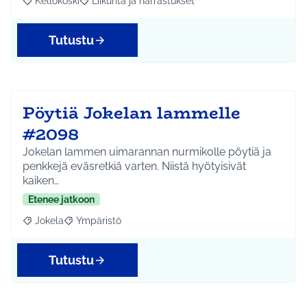
Kellokoski
Liikunta ja harrastukset
Rajaa tulokset aihepiirin mukaan: Kellokoski
Rajaa tulokset teeman mukaan: Liikunta ja harrast
Tutustu
Pöytiä Jokelan lammelle
#2098
Jokelan lammen uimarannan nurmikolle pöytiä ja
penkkejä eväsretkiä varten. Niistä hyötyisivät
kaiken…
Etenee jatkoon
Jokela
Ympäristö
Rajaa tulokset aihepiirin mukaan: Jokela
Rajaa tulokset teeman mukaan: Ympäristö
Tutustu