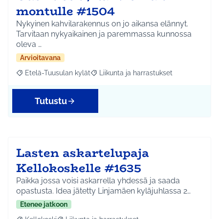
montulle #1504
Nykyinen kahvilarakennus on jo aikansa elännyt.
Tarvitaan nykyaikainen ja paremmassa kunnossa
oleva …
Arvioitavana
Etelä-Tuusulan kylät
Liikunta ja harrastukset
Rajaa tulokset aihepiirin mukaan: Etelä-Tuusulan kylät
Rajaa tulokset teeman mukaan: Liikunta
Tutustu
Lasten askartelupaja
Kellokoskelle #1635
Paikka jossa voisi askarrella yhdessä ja saada
opastusta. Idea jätetty Linjamäen kyläjuhlassa 2…
Etenee jatkoon