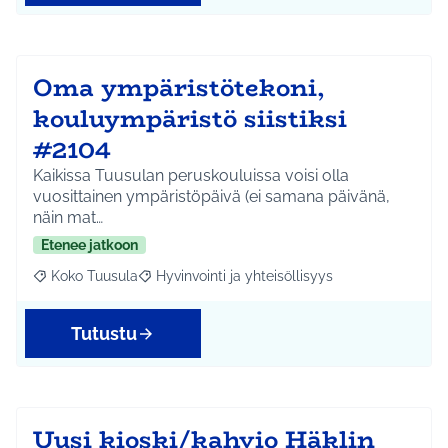
Oma ympäristötekoni,
kouluympäristö siistiksi
#2104
Kaikissa Tuusulan peruskouluissa voisi olla
vuosittainen ympäristöpäivä (ei samana päivänä,
näin mat…
Etenee jatkoon
Koko Tuusula
Hyvinvointi ja yhteisöllisyys
Rajaa tulokset aihepiirin mukaan: Koko Tuusula
Rajaa tulokset teeman mukaan: Hyvinvointi ja y
Tutustu
Uusi kioski/kahvio Häklin