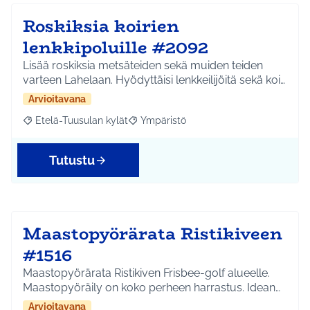
Roskiksia koirien
lenkkipoluille #2092
Lisää roskiksia metsäteiden sekä muiden teiden
varteen Lahelaan. Hyödyttäisi lenkkeilijöitä sekä koi…
Arvioitavana
Etelä-Tuusulan kylät
Ympäristö
Rajaa tulokset aihepiirin mukaan: Etelä-Tuusulan kylät
Rajaa tulokset teeman mukaan: Ympäri
Tutustu
Maastopyörärata Ristikiveen
#1516
Maastopyörärata Ristikiven Frisbee-golf alueelle.
Maastopyöräily on koko perheen harrastus. Idean…
Arvioitavana