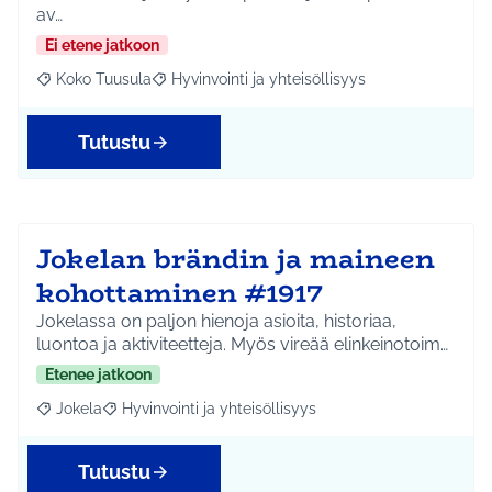
av…
Ei etene jatkoon
Koko Tuusula
Hyvinvointi ja yhteisöllisyys
Rajaa tulokset aihepiirin mukaan: Koko Tuusula
Rajaa tulokset teeman mukaan: Hyvinvointi ja y
Tutustu
Jokelan brändin ja maineen
kohottaminen #1917
Jokelassa on paljon hienoja asioita, historiaa,
luontoa ja aktiviteetteja. Myös vireää elinkeinotoim…
Etenee jatkoon
Jokela
Hyvinvointi ja yhteisöllisyys
Rajaa tulokset aihepiirin mukaan: Jokela
Rajaa tulokset teeman mukaan: Hyvinvointi ja yhteisöl
Tutustu