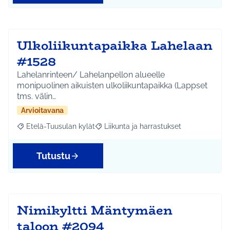
Ulkoliikuntapaikka Lahelaan
#1528
Lahelanrinteen/ Lahelanpellon alueelle
monipuolinen aikuisten ulkoliikuntapaikka (Lappset
tms. välin…
Arvioitavana
Etelä-Tuusulan kylät
Liikunta ja harrastukset
Rajaa tulokset aihepiirin mukaan: Etelä-Tuusulan kylät
Rajaa tulokset teeman mukaan: Liikunta
Tutustu
Nimikyltti Mäntymäen
taloon #2094