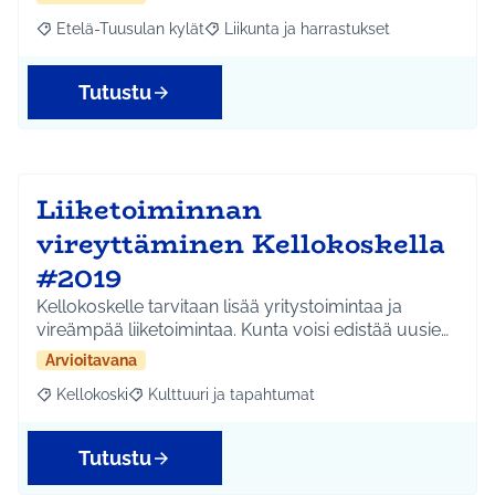
Etelä-Tuusulan kylät
Liikunta ja harrastukset
Rajaa tulokset aihepiirin mukaan: Etelä-Tuusulan kylät
Rajaa tulokset teeman mukaan: Liikunta
Tutustu
Liiketoiminnan
vireyttäminen Kellokoskella
#2019
Kellokoskelle tarvitaan lisää yritystoimintaa ja
vireämpää liiketoimintaa. Kunta voisi edistää uusie…
Arvioitavana
Kellokoski
Kulttuuri ja tapahtumat
Rajaa tulokset aihepiirin mukaan: Kellokoski
Rajaa tulokset teeman mukaan: Kulttuuri ja tapah
Tutustu