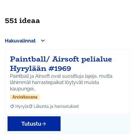
551 ideaa
Hakuvalinnat
Paintball/ Airsoft pelialue
Hyrylään #1969
Paintball ja Airsoft ovat suosittuja lajeja, mutta
lähimmät harrastepaikat löytyvät muista
kaupungei…
Arvioitavana
Hyrylä
Liikunta ja harrastukset
Rajaa tulokset aihepiirin mukaan: Hyrylä
Rajaa tulokset teeman mukaan: Liikunta ja harrastuks
Tutustu