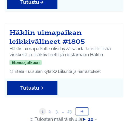
Tutustu
Häklin uimapaikan
leikkivälineet #1805
Häklin uimapaikalle olisi hyvä saada lapsille lisää
virikkeitä ja lisäktiviteettejä nostamaan Häklin…
Etenee jatkoon
Etelä-Tuusulan kylät
Liikunta ja harrastukset
Rajaa tulokset aihepiirin mukaan: Etelä-Tuusulan kylät
Rajaa tulokset teeman mukaan: Liikunta
Tutustu
1
2
3
…
23
Tulosten määrä sivulla:
20