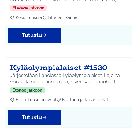
Ei etene jatkoon
Koko Tuusula
Infra ja liikenne
Rajaa tulokset aihepiirin mukaan: Koko Tuusula
Rajaa tulokset teeman mukaan: Infra ja liikenne
Tutustu
Kyläolympialaiset #1520
Järjestetään Lahelassa kyläolympialaiset. Lajeina
voisi olla niin perinnelajeja, esim. saappaanheitt…
Etenee jatkoon
Etelä-Tuusulan kylät
Kulttuuri ja tapahtumat
Rajaa tulokset aihepiirin mukaan: Etelä-Tuusulan kylät
Rajaa tulokset teeman mukaan: Kulttuur
Tutustu