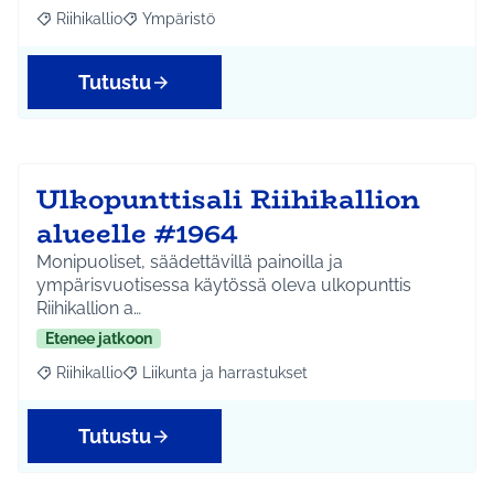
Riihikallio
Ympäristö
Rajaa tulokset aihepiirin mukaan: Riihikallio
Rajaa tulokset teeman mukaan: Ympäristö
Tutustu
Ulkopunttisali Riihikallion
alueelle #1964
Monipuoliset, säädettävillä painoilla ja
ympärisvuotisessa käytössä oleva ulkopunttis
Riihikallion a…
Etenee jatkoon
Riihikallio
Liikunta ja harrastukset
Rajaa tulokset aihepiirin mukaan: Riihikallio
Rajaa tulokset teeman mukaan: Liikunta ja harrastu
Tutustu