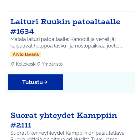
Laituri Ruukin patoaltaalle
#1634
Matala laituri patoaltaalle: Kanootit ja veneilijät
kaipaavat helppoa lasku- ja nostopaikkaa joelle.…
Arvioitavana
Kellokoski
Ympäristö
Rajaa tulokset aihepiirin mukaan: Kellokoski
Rajaa tulokset teeman mukaan: Ympäristö
Tutustu
Suorat yhteydet Kamppiin
#2111
Suorat liikenneyhteydet Kamppiin on palautettava.
Suoria reittejä on oltava eri alueilta Tuusulassa,…