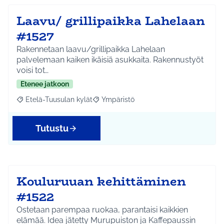
Laavu/ grillipaikka Lahelaan
#1527
Rakennetaan laavu/grillipaikka Lahelaan
palvelemaan kaiken ikäisiä asukkaita. Rakennustyöt
voisi tot…
Etenee jatkoon
Etelä-Tuusulan kylät
Ympäristö
Rajaa tulokset aihepiirin mukaan: Etelä-Tuusulan kylät
Rajaa tulokset teeman mukaan: Ympäri
Tutustu
Kouluruuan kehittäminen
#1522
Ostetaan parempaa ruokaa, parantaisi kaikkien
elämää. Idea jätetty Murupuiston ja Kaffepaussin