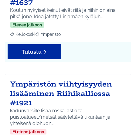
#1637
Koulun nykyiset keinut eivät riitä ja niihin on aina
pitkä jono. Idea jätetty Linjamäen kyläjuh…
Etenee jatkoon
Kellokoski
Ympäristö
Rajaa tulokset aihepiirin mukaan: Kellokoski
Rajaa tulokset teeman mukaan: Ympäristö
Tutustu
Ympäristön viihtyisyyden
lisääminen Riihikalliossa
#1921
kadunvarsille lisää roska-astioita,
puistoalueet/metsät säilytettävä liikuntaan ja
yhteisenä olohuon…
Ei etene jatkoon