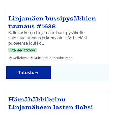
Linjamäen bussipysäkkien
tuunaus #1638
Kellokosken ja Linjamäen bussipysäkeille
valokuvatuunaus ja kunnostus. Se hvetäisi
puoleensa joukkol…
Etenee jatkoon
Kellokoski
Kulttuuri ja tapahtumat
Rajaa tulokset aihepiirin mukaan: Kellokoski
Rajaa tulokset teeman mukaan: Kulttuuri ja tapah
Tutustu
Hämähäkkikeinu
Linjamäkeen lasten iloksi