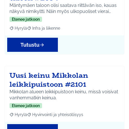
Mäntymäen taloon olisi saatava riittävän iso, kauas
näkyvä nimikyltti. Näin myös ulkopuoliset vierai…
Etenee jatkoon
Hyrylä
Infra ja liikenne
Rajaa tulokset aihepiirin mukaan: Hyrylä
Rajaa tulokset teeman mukaan: Infra ja liikenne
Tutustu
Uusi keinu Mikkolan
leikkipuistoon #2101
Mikkolan alueen leikkipuistoon keinu, missä voisivat
vanhemmatkin keinua.
Etenee jatkoon
Hyrylä
Hyvinvointi ja yhteisöllisyys
Rajaa tulokset aihepiirin mukaan: Hyrylä
Rajaa tulokset teeman mukaan: Hyvinvointi ja yhteisöl