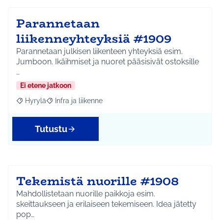
Parannetaan
liikenneyhteyksiä #1909
Parannetaan julkisen liikenteen yhteyksiä esim.
Jumboon. Ikäihmiset ja nuoret pääsisivät ostoksille
…
Ei etene jatkoon
Hyrylä
Infra ja liikenne
Rajaa tulokset aihepiirin mukaan: Hyrylä
Rajaa tulokset teeman mukaan: Infra ja liikenne
Tutustu
Tekemistä nuorille #1908
Mahdollistetaan nuorille paikkoja esim.
skeittaukseen ja erilaiseen tekemiseen. Idea jätetty
pop…