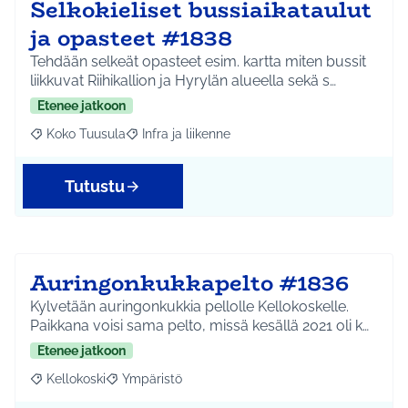
Selkokieliset bussiaikataulut
ja opasteet #1838
Tehdään selkeät opasteet esim. kartta miten bussit
liikkuvat Riihikallion ja Hyrylän alueella sekä s…
Etenee jatkoon
Koko Tuusula
Infra ja liikenne
Rajaa tulokset aihepiirin mukaan: Koko Tuusula
Rajaa tulokset teeman mukaan: Infra ja liikenne
Tutustu
Auringonkukkapelto #1836
Kylvetään auringonkukkia pellolle Kellokoskelle.
Paikkana voisi sama pelto, missä kesällä 2021 oli k…
Etenee jatkoon
Kellokoski
Ympäristö
Rajaa tulokset aihepiirin mukaan: Kellokoski
Rajaa tulokset teeman mukaan: Ympäristö