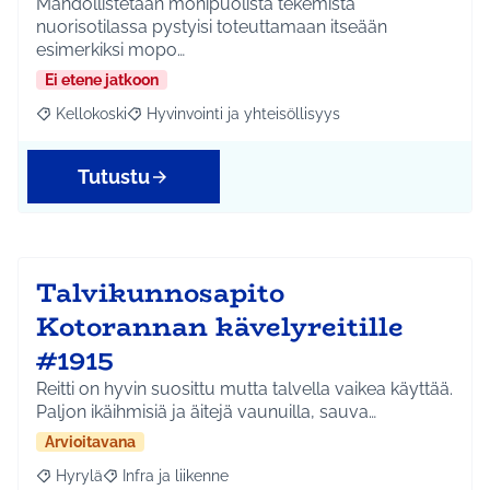
Mahdollistetaan monipuolista tekemistä
nuorisotilassa pystyisi toteuttamaan itseään
esimerkiksi mopo…
Ei etene jatkoon
Kellokoski
Hyvinvointi ja yhteisöllisyys
Rajaa tulokset aihepiirin mukaan: Kellokoski
Rajaa tulokset teeman mukaan: Hyvinvointi ja yhtei
Tutustu
Talvikunnosapito
Kotorannan kävelyreitille
#1915
Reitti on hyvin suosittu mutta talvella vaikea käyttää.
Paljon ikäihmisiä ja äitejä vaunuilla, sauva…
Arvioitavana
Hyrylä
Infra ja liikenne
Rajaa tulokset aihepiirin mukaan: Hyrylä
Rajaa tulokset teeman mukaan: Infra ja liikenne