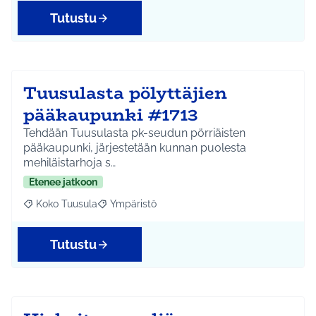
Tutustu
Tuusulasta pölyttäjien
pääkaupunki #1713
Tehdään Tuusulasta pk-seudun pörriäisten
pääkaupunki, järjestetään kunnan puolesta
mehiläistarhoja s…
Etenee jatkoon
Koko Tuusula
Ympäristö
Rajaa tulokset aihepiirin mukaan: Koko Tuusula
Rajaa tulokset teeman mukaan: Ympäristö
Tutustu