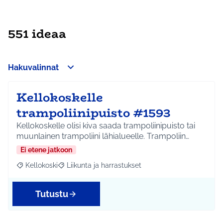
551 ideaa
Hakuvalinnat
Kellokoskelle
trampoliinipuisto #1593
Kellokoskelle olisi kiva saada trampoliinipuisto tai
muunlainen trampoliini lähialueelle. Trampoliin…
Ei etene jatkoon
Kellokoski
Liikunta ja harrastukset
Rajaa tulokset aihepiirin mukaan: Kellokoski
Rajaa tulokset teeman mukaan: Liikunta ja harrast
Tutustu