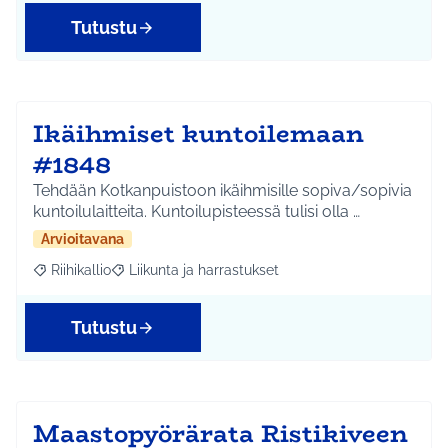
Tutustu
Ikäihmiset kuntoilemaan
#1848
Tehdään Kotkanpuistoon ikäihmisille sopiva/sopivia
kuntoilulaitteita. Kuntoilupisteessä tulisi olla …
Arvioitavana
Riihikallio
Liikunta ja harrastukset
Rajaa tulokset aihepiirin mukaan: Riihikallio
Rajaa tulokset teeman mukaan: Liikunta ja harrastu
Tutustu
Maastopyörärata Ristikiveen