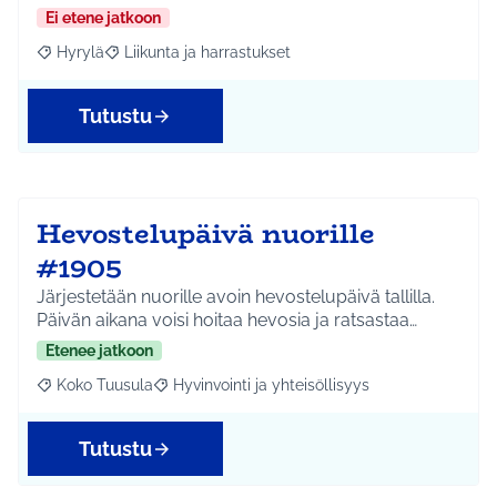
Ei etene jatkoon
Hyrylä
Liikunta ja harrastukset
Rajaa tulokset aihepiirin mukaan: Hyrylä
Rajaa tulokset teeman mukaan: Liikunta ja harrastuks
Tutustu
Hevostelupäivä nuorille
#1905
Järjestetään nuorille avoin hevostelupäivä tallilla.
Päivän aikana voisi hoitaa hevosia ja ratsastaa…
Etenee jatkoon
Koko Tuusula
Hyvinvointi ja yhteisöllisyys
Rajaa tulokset aihepiirin mukaan: Koko Tuusula
Rajaa tulokset teeman mukaan: Hyvinvointi ja y
Tutustu