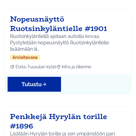
Nopeusnäyttö
Ruotsinkyläntielle #1901
Ruotsinkyläntiellä ajetaan autoilla kovaa.
Pystytetään nopeusnäyttö Ruotsinkyläntielle
lisäämään lii…
Arvioitavana
Etelä-Tuusulan kylät
Infra ja liikenne
Rajaa tulokset aihepiirin mukaan: Etelä-Tuusulan kylät
Rajaa tulokset teeman mukaan: Infra ja 
Tutustu
Penkkejä Hyrylän torille
#1896
Lisätään Hyrylän torille ja sen ympäristöön pari