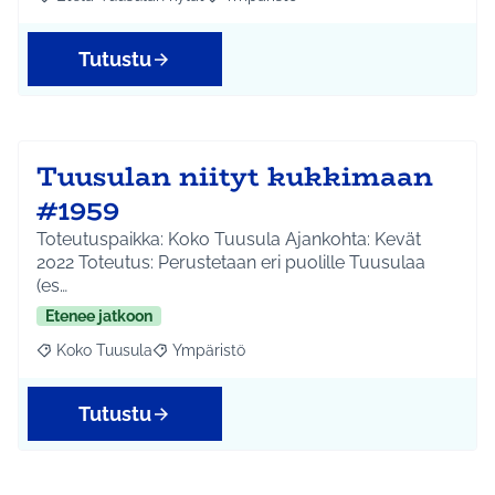
Rajaa tulokset aihepiirin mukaan: Etelä-Tuusulan kylät
Rajaa tulokset teeman mukaan: Ympäri
Tutustu
Tuusulan niityt kukkimaan
#1959
Toteutuspaikka: Koko Tuusula Ajankohta: Kevät
2022 Toteutus: Perustetaan eri puolille Tuusulaa
(es…
Etenee jatkoon
Koko Tuusula
Ympäristö
Rajaa tulokset aihepiirin mukaan: Koko Tuusula
Rajaa tulokset teeman mukaan: Ympäristö
Tutustu