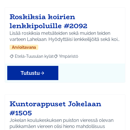
Roskiksia koirien
lenkkipoluille #2092
Lisää roskiksia metsäteiden sekä muiden teiden
varteen Lahelaan. Hyödyttäisi lenkkeilijöitä sekä koi…
Arvioitavana
Etelä-Tuusulan kylät
Ympäristö
Rajaa tulokset aihepiirin mukaan: Etelä-Tuusulan kylät
Rajaa tulokset teeman mukaan: Ympäri
Tutustu
Kuntorappuset Jokelaan
#1505
Jokelan koulukeskuksen puiston vieressä olevan
pulkkamäen viereen olisi hieno mahdollisuus