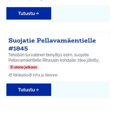
Rajaa tulokset aihepiirin mukaan: Riihikallio
Rajaa tulokset teeman mukaan: Infra ja liikenne
Tutustu
Suojatie Pellavamäentielle
#1845
Tehdään turvallinen tienylitys esim. suojatie
Pellavamäentielle Rihasalin kohdalle. Idea jätetty…
Ei etene jatkoon
Riihikallio
Infra ja liikenne
Rajaa tulokset aihepiirin mukaan: Riihikallio
Rajaa tulokset teeman mukaan: Infra ja liikenne
Tutustu