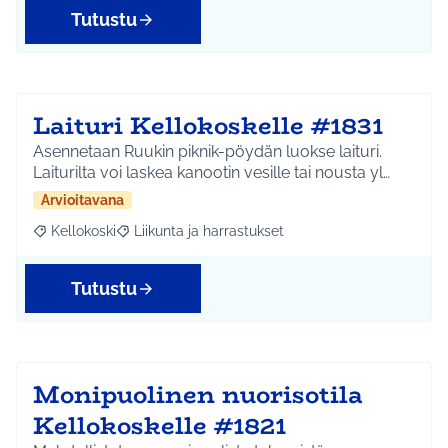
Tutustu
Laituri Kellokoskelle #1831
Asennetaan Ruukin piknik-pöydän luokse laituri.
Laiturilta voi laskea kanootin vesille tai nousta yl…
Arvioitavana
Kellokoski
Liikunta ja harrastukset
Rajaa tulokset aihepiirin mukaan: Kellokoski
Rajaa tulokset teeman mukaan: Liikunta ja harrast
Tutustu
Monipuolinen nuorisotila
Kellokoskelle #1821