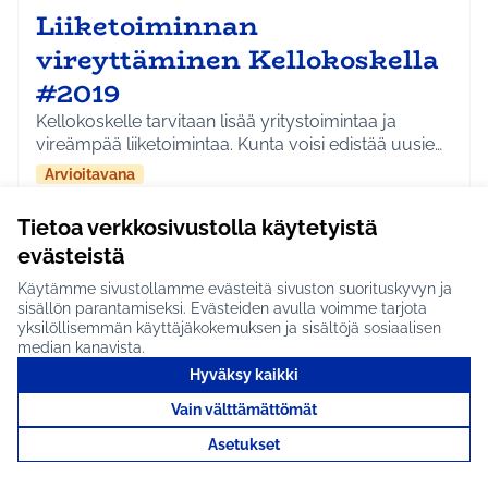
Liiketoiminnan
vireyttäminen Kellokoskella
#2019
Kellokoskelle tarvitaan lisää yritystoimintaa ja
vireämpää liiketoimintaa. Kunta voisi edistää uusie…
Arvioitavana
Kellokoski
Kulttuuri ja tapahtumat
Rajaa tulokset aihepiirin mukaan: Kellokoski
Rajaa tulokset teeman mukaan: Kulttuuri ja tapah
Tietoa verkkosivustolla käytetyistä
evästeistä
Tutustu
Käytämme sivustollamme evästeitä sivuston suorituskyvyn ja
sisällön parantamiseksi. Evästeiden avulla voimme tarjota
yksilöllisemmän käyttäjäkokemuksen ja sisältöjä sosiaalisen
median kanavista.
Hyväksy kaikki
Metsäpirtin pihapiirin
kunnostus #1733
Vain välttämättömät
Asetukset
Metsäpirtin pihapiiriä voisi kunnostaa vaikka
talkoovoimin. Paikalle tarvitaan roskalava.