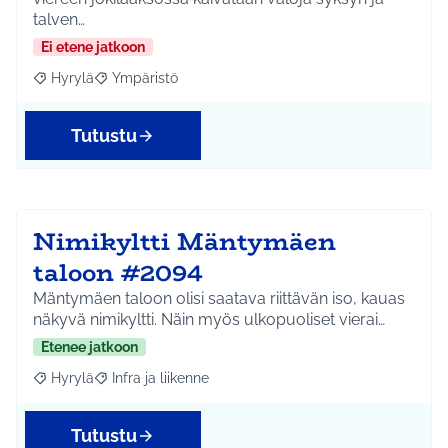
talven…
Ei etene jatkoon
Hyrylä
Ympäristö
Rajaa tulokset aihepiirin mukaan: Hyrylä
Rajaa tulokset teeman mukaan: Ympäristö
Tutustu
Nimikyltti Mäntymäen
taloon #2094
Mäntymäen taloon olisi saatava riittävän iso, kauas
näkyvä nimikyltti. Näin myös ulkopuoliset vierai…
Etenee jatkoon
Hyrylä
Infra ja liikenne
Rajaa tulokset aihepiirin mukaan: Hyrylä
Rajaa tulokset teeman mukaan: Infra ja liikenne
Tutustu