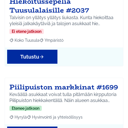
Hiekoitussepeliä
Tuusulalaisille #2037
Talvisin on yllätys yllätys liukasta. Kunta hiekoittaa
yleisiä jalkakäytäviä ja talojen asukkaat hie…
Ei etene jatkoon
Koko Tuusula
Ympäristö
Rajaa tulokset aihepiirin mukaan: Koko Tuusula
Rajaa tulokset teeman mukaan: Ympäristö
Tutustu
Piilipuiston markkinat #1699
Keväällä asukkaat voivat tulla pitämään kirpputoria
Piilipuiston hiekkakentällä. Näin alueen asukkaa…
Etenee jatkoon
Hyrylä
Hyvinvointi ja yhteisöllisyys
Rajaa tulokset aihepiirin mukaan: Hyrylä
Rajaa tulokset teeman mukaan: Hyvinvointi ja yhteisöl