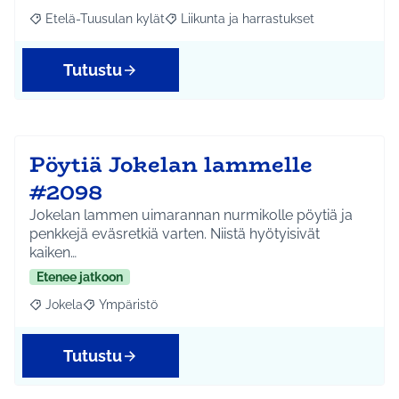
Etelä-Tuusulan kylät
Liikunta ja harrastukset
Rajaa tulokset aihepiirin mukaan: Etelä-Tuusulan kylät
Rajaa tulokset teeman mukaan: Liikunta
Tutustu
Pöytiä Jokelan lammelle
#2098
Jokelan lammen uimarannan nurmikolle pöytiä ja
penkkejä eväsretkiä varten. Niistä hyötyisivät
kaiken…
Etenee jatkoon
Jokela
Ympäristö
Rajaa tulokset aihepiirin mukaan: Jokela
Rajaa tulokset teeman mukaan: Ympäristö
Tutustu