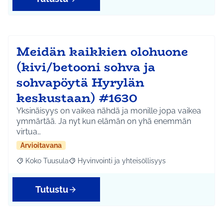
Meidän kaikkien olohuone
(kivi/betooni sohva ja
sohvapöytä Hyrylän
keskustaan) #1630
Yksinäisyys on vaikea nähdä ja monille jopa vaikea
ymmärtää. Ja nyt kun elämän on yhä enemmän
virtua…
Arvioitavana
Koko Tuusula
Hyvinvointi ja yhteisöllisyys
Rajaa tulokset aihepiirin mukaan: Koko Tuusula
Rajaa tulokset teeman mukaan: Hyvinvointi ja y
Tutustu