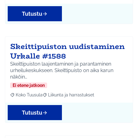
Tutustu
Skeittipuiston uudistaminen
Urkalle #1588
Skeittipuiston laajentaminen ja parantaminen
urheilukeskukseen. Skeittipuisto on aika karun
näköin…
Ei etene jatkoon
Koko Tuusula
Liikunta ja harrastukset
Rajaa tulokset aihepiirin mukaan: Koko Tuusula
Rajaa tulokset teeman mukaan: Liikunta ja harr
Tutustu