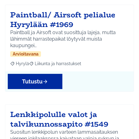
Paintball/ Airsoft pelialue
Hyrylään #1969
Paintball ja Airsoft ovat suosittuja lajeja, mutta
lähimmät harrastepaikat löytyvät muista
kaupungei…
Arvioitavana
Hyrylä
Liikunta ja harrastukset
Rajaa tulokset aihepiirin mukaan: Hyrylä
Rajaa tulokset teeman mukaan: Liikunta ja harrastuks
Tutustu
Lenkkipolulle valot ja
talvikunnossapito #1549
Suositun lenkkipolun varteen lammasaitauksen
viereen jokilaaksossa kaivataan valoja syksyn ja