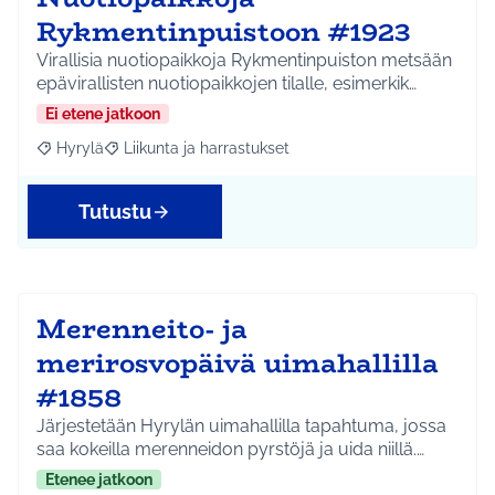
Rykmentinpuistoon #1923
Virallisia nuotiopaikkoja Rykmentinpuiston metsään
epävirallisten nuotiopaikkojen tilalle, esimerkik…
Ei etene jatkoon
Hyrylä
Liikunta ja harrastukset
Rajaa tulokset aihepiirin mukaan: Hyrylä
Rajaa tulokset teeman mukaan: Liikunta ja harrastuks
Tutustu
Merenneito- ja
merirosvopäivä uimahallilla
#1858
Järjestetään Hyrylän uimahallilla tapahtuma, jossa
saa kokeilla merenneidon pyrstöjä ja uida niillä.…
Etenee jatkoon