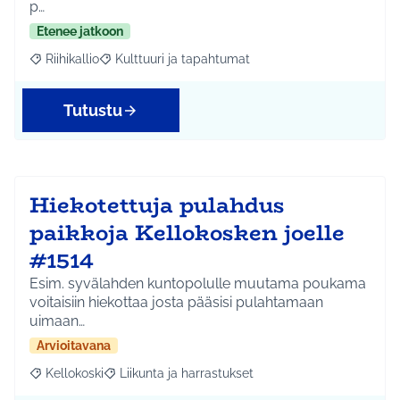
p…
Etenee jatkoon
Riihikallio
Kulttuuri ja tapahtumat
Rajaa tulokset aihepiirin mukaan: Riihikallio
Rajaa tulokset teeman mukaan: Kulttuuri ja tapaht
Tutustu
Hiekotettuja pulahdus
paikkoja Kellokosken joelle
#1514
Esim. syvälahden kuntopolulle muutama poukama
voitaisiin hiekottaa josta pääsisi pulahtamaan
uimaan…
Arvioitavana
Kellokoski
Liikunta ja harrastukset
Rajaa tulokset aihepiirin mukaan: Kellokoski
Rajaa tulokset teeman mukaan: Liikunta ja harrast