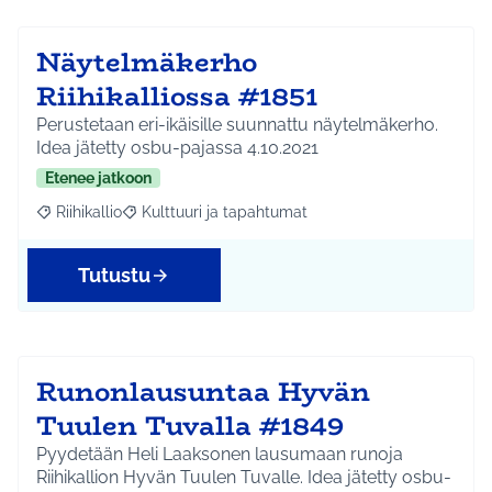
Näytelmäkerho
Riihikalliossa #1851
Perustetaan eri-ikäisille suunnattu näytelmäkerho.
Idea jätetty osbu-pajassa 4.10.2021
Etenee jatkoon
Riihikallio
Kulttuuri ja tapahtumat
Rajaa tulokset aihepiirin mukaan: Riihikallio
Rajaa tulokset teeman mukaan: Kulttuuri ja tapaht
Tutustu
Runonlausuntaa Hyvän
Tuulen Tuvalla #1849
Pyydetään Heli Laaksonen lausumaan runoja
Riihikallion Hyvän Tuulen Tuvalle. Idea jätetty osbu-