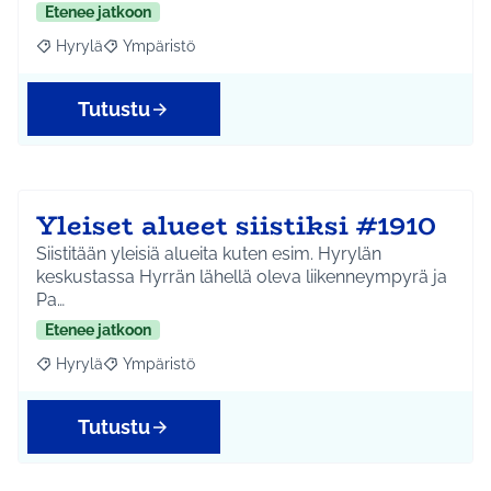
Etenee jatkoon
Hyrylä
Ympäristö
Rajaa tulokset aihepiirin mukaan: Hyrylä
Rajaa tulokset teeman mukaan: Ympäristö
Tutustu
Yleiset alueet siistiksi #1910
Siistitään yleisiä alueita kuten esim. Hyrylän
keskustassa Hyrrän lähellä oleva liikenneympyrä ja
Pa…
Etenee jatkoon
Hyrylä
Ympäristö
Rajaa tulokset aihepiirin mukaan: Hyrylä
Rajaa tulokset teeman mukaan: Ympäristö
Tutustu