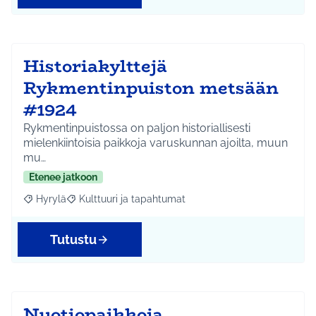
Historiakylttejä
Rykmentinpuiston metsään
#1924
Rykmentinpuistossa on paljon historiallisesti
mielenkiintoisia paikkoja varuskunnan ajoilta, muun
mu…
Etenee jatkoon
Hyrylä
Kulttuuri ja tapahtumat
Rajaa tulokset aihepiirin mukaan: Hyrylä
Rajaa tulokset teeman mukaan: Kulttuuri ja tapahtum
Tutustu
Nuotiopaikkoja