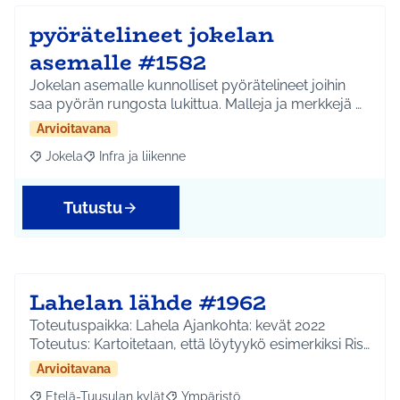
pyörätelineet jokelan
asemalle #1582
Jokelan asemalle kunnolliset pyörätelineet joihin
saa pyörän rungosta lukittua. Malleja ja merkkejä …
Arvioitavana
Jokela
Infra ja liikenne
Rajaa tulokset aihepiirin mukaan: Jokela
Rajaa tulokset teeman mukaan: Infra ja liikenne
Tutustu
Lahelan lähde #1962
Toteutuspaikka: Lahela Ajankohta: kevät 2022
Toteutus: Kartoitetaan, että löytyykö esimerkiksi Ris…
Arvioitavana
Etelä-Tuusulan kylät
Ympäristö