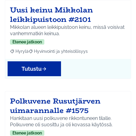
Uusi keinu Mikkolan
leikkipuistoon #2101
Mikkolan alueen leikkipuistoon keinu, missä voisivat
vanhemmatkin keinua.
Etenee jatkoon
Hyrylä
Hyvinvointi ja yhteisöllisyys
Rajaa tulokset aihepiirin mukaan: Hyrylä
Rajaa tulokset teeman mukaan: Hyvinvointi ja yhteisöl
Tutustu
Polkuvene Rusutjärven
uimarannalle #1575
Hankitaan uusi polkuvene rikkontuneen tilalle.
Polkuvene oli suosittu ja oli kovassa käytössä.
Etenee jatkoon