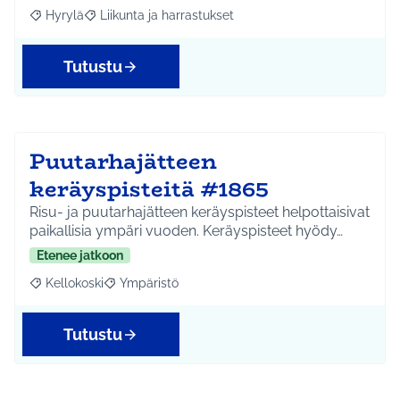
Hyrylä
Liikunta ja harrastukset
Rajaa tulokset aihepiirin mukaan: Hyrylä
Rajaa tulokset teeman mukaan: Liikunta ja harrastuks
Tutustu
Puutarhajätteen
keräyspisteitä #1865
Risu- ja puutarhajätteen keräyspisteet helpottaisivat
paikallisia ympäri vuoden. Keräyspisteet hyödy…
Etenee jatkoon
Kellokoski
Ympäristö
Rajaa tulokset aihepiirin mukaan: Kellokoski
Rajaa tulokset teeman mukaan: Ympäristö
Tutustu