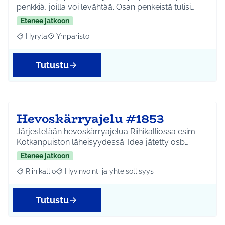
penkkiä, joilla voi levähtää. Osan penkeistä tulisi…
Etenee jatkoon
Hyrylä
Ympäristö
Rajaa tulokset aihepiirin mukaan: Hyrylä
Rajaa tulokset teeman mukaan: Ympäristö
Tutustu
Hevoskärryajelu #1853
Järjestetään hevoskärryajelua Riihikalliossa esim.
Kotkanpuiston läheisyydessä. Idea jätetty osb…
Etenee jatkoon
Riihikallio
Hyvinvointi ja yhteisöllisyys
Rajaa tulokset aihepiirin mukaan: Riihikallio
Rajaa tulokset teeman mukaan: Hyvinvointi ja yhtei
Tutustu