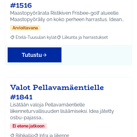
#1516
Maastopyörärata Ristikiven Frisbee-golf alueelle.
Maastopyöräily on koko perheen harrastus. Idean…
Arvioitavana
Etelä-Tuusulan kylät
Liikunta ja harrastukset
Rajaa tulokset aihepiirin mukaan: Etelä-Tuusulan kylät
Rajaa tulokset teeman mukaan: Liikunta
Tutustu
Valot Pellavamäentielle
#1841
Lisätään valoja Pellavamäentielle
liikenneturvallisuuden lisäämiseksi. Idea jätetty
osbu-pajassa…
Ei etene jatkoon
Riihikallio
Infra ja liikenne