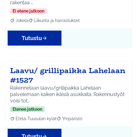
rakentaa …
Ei etene jatkoon
Jokela
Liikunta ja harrastukset
Rajaa tulokset aihepiirin mukaan: Jokela
Rajaa tulokset teeman mukaan: Liikunta ja harrastuks
Tutustu
Laavu/ grillipaikka Lahelaan
#1527
Rakennetaan laavu/grillipaikka Lahelaan
palvelemaan kaiken ikäisiä asukkaita. Rakennustyöt
voisi tot…
Etenee jatkoon
Etelä-Tuusulan kylät
Ympäristö
Rajaa tulokset aihepiirin mukaan: Etelä-Tuusulan kylät
Rajaa tulokset teeman mukaan: Ympäri
Tutustu