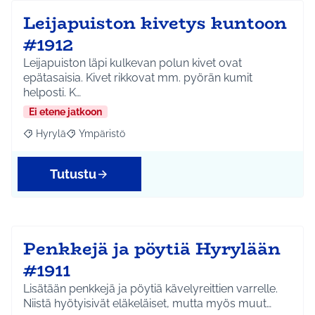
Leijapuiston kivetys kuntoon
#1912
Leijapuiston läpi kulkevan polun kivet ovat
epätasaisia. Kivet rikkovat mm. pyörän kumit
helposti. K…
Ei etene jatkoon
Hyrylä
Ympäristö
Rajaa tulokset aihepiirin mukaan: Hyrylä
Rajaa tulokset teeman mukaan: Ympäristö
Tutustu
Penkkejä ja pöytiä Hyrylään
#1911
Lisätään penkkejä ja pöytiä kävelyreittien varrelle.
Niistä hyötyisivät eläkeläiset, mutta myös muut…