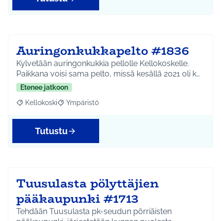
Auringonkukkapelto #1836
Kylvetään auringonkukkia pellolle Kellokoskelle.
Paikkana voisi sama pelto, missä kesällä 2021 oli k…
Etenee jatkoon
Kellokoski
Ympäristö
Rajaa tulokset aihepiirin mukaan: Kellokoski
Rajaa tulokset teeman mukaan: Ympäristö
Tutustu
Tuusulasta pölyttäjien
pääkaupunki #1713
Tehdään Tuusulasta pk-seudun pörriäisten