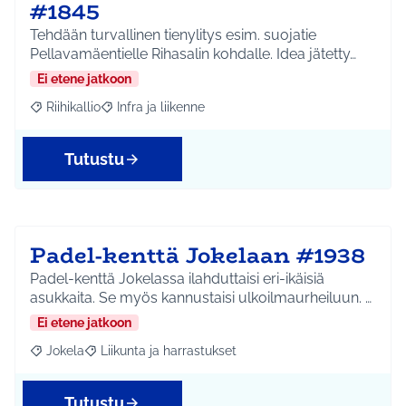
#1845
Tehdään turvallinen tienylitys esim. suojatie
Pellavamäentielle Rihasalin kohdalle. Idea jätetty…
Ei etene jatkoon
Riihikallio
Infra ja liikenne
Rajaa tulokset aihepiirin mukaan: Riihikallio
Rajaa tulokset teeman mukaan: Infra ja liikenne
Tutustu
Padel-kenttä Jokelaan #1938
Padel-kenttä Jokelassa ilahduttaisi eri-ikäisiä
asukkaita. Se myös kannustaisi ulkoilmaurheiluun. …
Ei etene jatkoon
Jokela
Liikunta ja harrastukset
Rajaa tulokset aihepiirin mukaan: Jokela
Rajaa tulokset teeman mukaan: Liikunta ja harrastuks
Tutustu