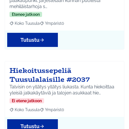
pääkaupunki, järjestetään kunnan puolesta
mehiläistarhoja s…
Etenee jatkoon
Koko Tuusula
Ympäristö
Rajaa tulokset aihepiirin mukaan: Koko Tuusula
Rajaa tulokset teeman mukaan: Ympäristö
Tutustu
Hiekoitussepeliä
Tuusulalaisille #2037
Talvisin on yllätys yllätys liukasta. Kunta hiekoittaa
yleisiä jalkakäytäviä ja talojen asukkaat hie…
Ei etene jatkoon
Koko Tuusula
Ympäristö
Rajaa tulokset aihepiirin mukaan: Koko Tuusula
Rajaa tulokset teeman mukaan: Ympäristö
Tutustu