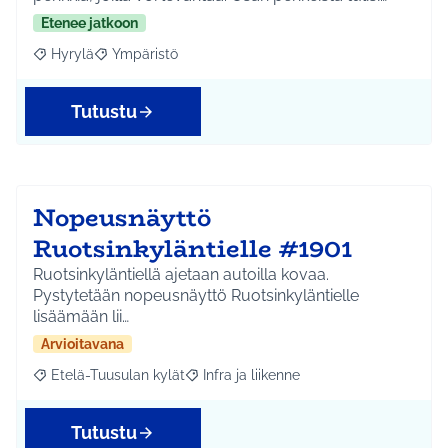
Etenee jatkoon
Hyrylä
Ympäristö
Rajaa tulokset aihepiirin mukaan: Hyrylä
Rajaa tulokset teeman mukaan: Ympäristö
Tutustu
Nopeusnäyttö
Ruotsinkyläntielle #1901
Ruotsinkyläntiellä ajetaan autoilla kovaa.
Pystytetään nopeusnäyttö Ruotsinkyläntielle
lisäämään lii…
Arvioitavana
Etelä-Tuusulan kylät
Infra ja liikenne
Rajaa tulokset aihepiirin mukaan: Etelä-Tuusulan kylät
Rajaa tulokset teeman mukaan: Infra ja 
Tutustu