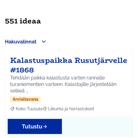
551 ideaa
Hakuvalinnat
Kalastuspaikka Rusutjärvelle
#1868
Tehdään paikka kalastusta varten rannalle
turaniementien varteen. Kalastajille järjestetään
selkeä …
Arvioitavana
Koko Tuusula
Liikunta ja harrastukset
Rajaa tulokset aihepiirin mukaan: Koko Tuusula
Rajaa tulokset teeman mukaan: Liikunta ja harr
Tutustu