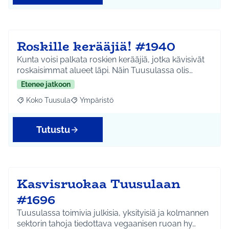
Roskille kerääjiä! #1940
Kunta voisi palkata roskien kerääjiä, jotka kävisivät
roskaisimmat alueet läpi. Näin Tuusulassa olis…
Etenee jatkoon
Koko Tuusula
Ympäristö
Rajaa tulokset aihepiirin mukaan: Koko Tuusula
Rajaa tulokset teeman mukaan: Ympäristö
Tutustu
Kasvisruokaa Tuusulaan
#1696
Tuusulassa toimivia julkisia, yksityisiä ja kolmannen
sektorin tahoja tiedottava vegaanisen ruoan hy…