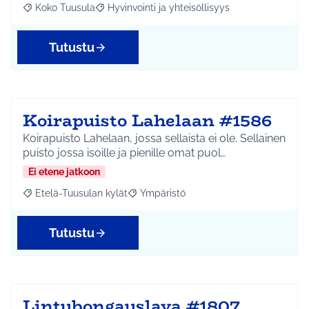
Koko Tuusula
Hyvinvointi ja yhteisöllisyys
Rajaa tulokset aihepiirin mukaan: Koko Tuusula
Rajaa tulokset teeman mukaan: Hyvinvointi ja y
Tutustu
Koirapuisto Lahelaan #1586
Koirapuisto Lahelaan, jossa sellaista ei ole. Sellainen
puisto jossa isoille ja pienille omat puol…
Ei etene jatkoon
Etelä-Tuusulan kylät
Ympäristö
Rajaa tulokset aihepiirin mukaan: Etelä-Tuusulan kylät
Rajaa tulokset teeman mukaan: Ympäri
Tutustu
Lintubongauslava #1807