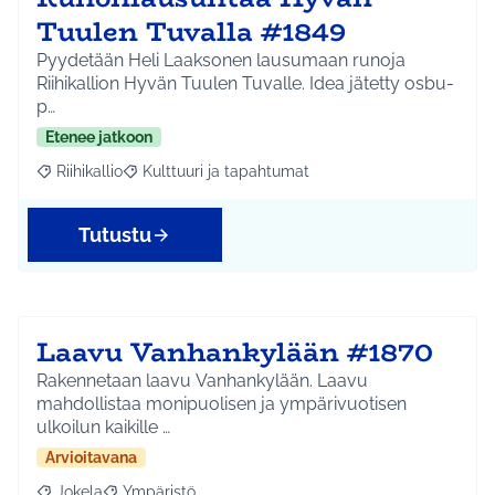
Tuulen Tuvalla #1849
Pyydetään Heli Laaksonen lausumaan runoja
Riihikallion Hyvän Tuulen Tuvalle. Idea jätetty osbu-
p…
Etenee jatkoon
Riihikallio
Kulttuuri ja tapahtumat
Rajaa tulokset aihepiirin mukaan: Riihikallio
Rajaa tulokset teeman mukaan: Kulttuuri ja tapaht
Tutustu
Laavu Vanhankylään #1870
Rakennetaan laavu Vanhankylään. Laavu
mahdollistaa monipuolisen ja ympärivuotisen
ulkoilun kaikille …
Arvioitavana
Jokela
Ympäristö