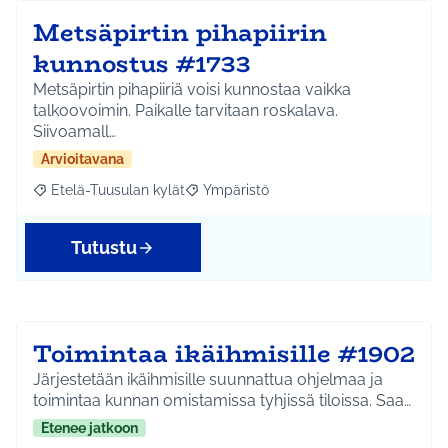
Metsäpirtin pihapiirin
kunnostus #1733
Metsäpirtin pihapiiriä voisi kunnostaa vaikka
talkoovoimin. Paikalle tarvitaan roskalava.
Siivoamall…
Arvioitavana
Etelä-Tuusulan kylät
Ympäristö
Rajaa tulokset aihepiirin mukaan: Etelä-Tuusulan kylät
Rajaa tulokset teeman mukaan: Ympäri
Tutustu
Toimintaa ikäihmisille #1902
Järjestetään ikäihmisille suunnattua ohjelmaa ja
toimintaa kunnan omistamissa tyhjissä tiloissa. Saa…
Etenee jatkoon