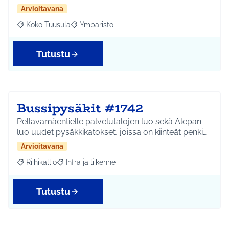
Arvioitavana
Koko Tuusula
Ympäristö
Rajaa tulokset aihepiirin mukaan: Koko Tuusula
Rajaa tulokset teeman mukaan: Ympäristö
Tutustu
Bussipysäkit #1742
Pellavamäentielle palvelutalojen luo sekä Alepan
luo uudet pysäkkikatokset, joissa on kiinteät penki…
Arvioitavana
Riihikallio
Infra ja liikenne
Rajaa tulokset aihepiirin mukaan: Riihikallio
Rajaa tulokset teeman mukaan: Infra ja liikenne
Tutustu