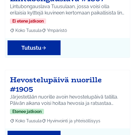
Lintubongauslava Tuusulaan, jossa voisi olla
erilaisia kylttejä kuvineen kertomaan paikallisista lin…
Ei etene jatkoon
Koko Tuusula
Ympäristö
Rajaa tulokset aihepiirin mukaan: Koko Tuusula
Rajaa tulokset teeman mukaan: Ympäristö
Tutustu
Hevostelupäivä nuorille
#1905
Järjestetään nuorille avoin hevostelupäivä tallilla.
Päivän aikana voisi hoitaa hevosia ja ratsastaa…
Etenee jatkoon
Koko Tuusula
Hyvinvointi ja yhteisöllisyys
Rajaa tulokset aihepiirin mukaan: Koko Tuusula
Rajaa tulokset teeman mukaan: Hyvinvointi ja y