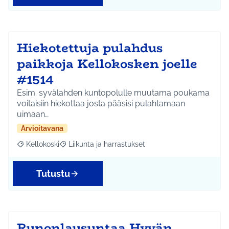
Hiekotettuja pulahdus
paikkoja Kellokosken joelle
#1514
Esim. syvälahden kuntopolulle muutama poukama
voitaisiin hiekottaa josta pääsisi pulahtamaan
uimaan…
Arvioitavana
Kellokoski
Liikunta ja harrastukset
Rajaa tulokset aihepiirin mukaan: Kellokoski
Rajaa tulokset teeman mukaan: Liikunta ja harrast
Tutustu
Runonlausuntaa Hyvän