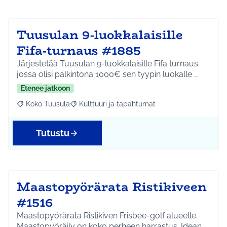
Tuusulan 9-luokkalaisille
Fifa-turnaus #1885
Järjestetää Tuusulan 9-luokkalaisille Fifa turnaus
jossa olisi palkintona 1000€ sen tyypin luokalle …
Etenee jatkoon
Koko Tuusula
Kulttuuri ja tapahtumat
Rajaa tulokset aihepiirin mukaan: Koko Tuusula
Rajaa tulokset teeman mukaan: Kulttuuri ja ta
Tutustu
Maastopyörärata Ristikiveen
#1516
Maastopyörärata Ristikiven Frisbee-golf alueelle.
Maastopyöräily on koko perheen harrastus. Idean…