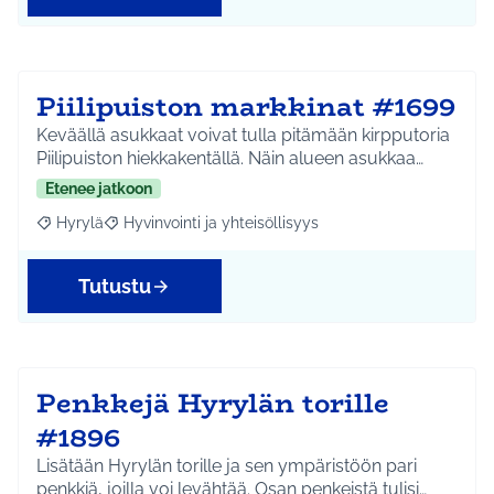
Piilipuiston markkinat #1699
Keväällä asukkaat voivat tulla pitämään kirpputoria
Piilipuiston hiekkakentällä. Näin alueen asukkaa…
Etenee jatkoon
Hyrylä
Hyvinvointi ja yhteisöllisyys
Rajaa tulokset aihepiirin mukaan: Hyrylä
Rajaa tulokset teeman mukaan: Hyvinvointi ja yhteisöl
Tutustu
Penkkejä Hyrylän torille
#1896
Lisätään Hyrylän torille ja sen ympäristöön pari
penkkiä, joilla voi levähtää. Osan penkeistä tulisi…