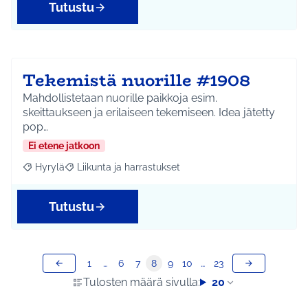
Tutustu
Tekemistä nuorille #1908
Mahdollistetaan nuorille paikkoja esim.
skeittaukseen ja erilaiseen tekemiseen. Idea jätetty
pop…
Ei etene jatkoon
Hyrylä
Liikunta ja harrastukset
Rajaa tulokset aihepiirin mukaan: Hyrylä
Rajaa tulokset teeman mukaan: Liikunta ja harrastuks
Tutustu
1
…
6
7
8
9
10
…
23
Tulosten määrä sivulla:
20