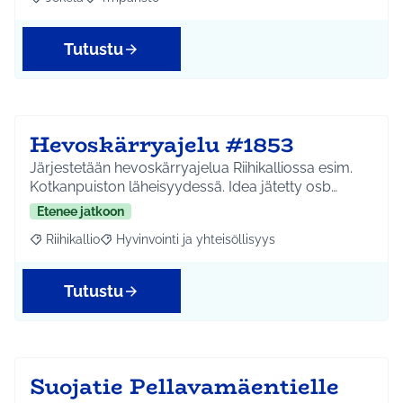
Rajaa tulokset aihepiirin mukaan: Jokela
Rajaa tulokset teeman mukaan: Ympäristö
Tutustu
Hevoskärryajelu #1853
Järjestetään hevoskärryajelua Riihikalliossa esim.
Kotkanpuiston läheisyydessä. Idea jätetty osb…
Etenee jatkoon
Riihikallio
Hyvinvointi ja yhteisöllisyys
Rajaa tulokset aihepiirin mukaan: Riihikallio
Rajaa tulokset teeman mukaan: Hyvinvointi ja yhtei
Tutustu
Suojatie Pellavamäentielle