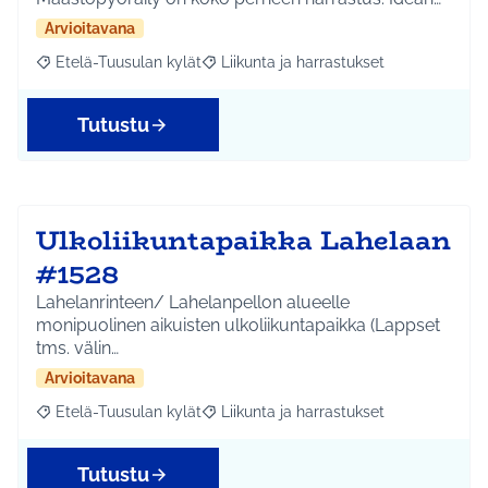
Arvioitavana
Etelä-Tuusulan kylät
Liikunta ja harrastukset
Rajaa tulokset aihepiirin mukaan: Etelä-Tuusulan kylät
Rajaa tulokset teeman mukaan: Liikunta
Tutustu
Ulkoliikuntapaikka Lahelaan
#1528
Lahelanrinteen/ Lahelanpellon alueelle
monipuolinen aikuisten ulkoliikuntapaikka (Lappset
tms. välin…
Arvioitavana
Etelä-Tuusulan kylät
Liikunta ja harrastukset
Rajaa tulokset aihepiirin mukaan: Etelä-Tuusulan kylät
Rajaa tulokset teeman mukaan: Liikunta
Tutustu