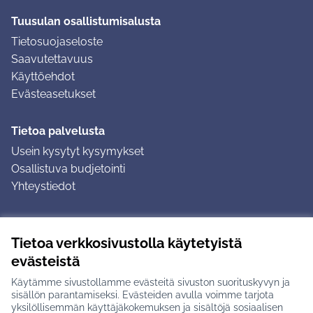
Tuusulan osallistumisalusta
Tietosuojaseloste
Saavutettavuus
Käyttöehdot
Evästeasetukset
Tietoa palvelusta
Usein kysytyt kysymykset
Osallistuva budjetointi
Yhteystiedot
Ohjeet
Tietoa verkkosivustolla käytetyistä
Ohjeet kirjautumiseen
evästeistä
Ohjeet kommentin jättämiseen
Käytämme sivustollamme evästeitä sivuston suorituskyvyn ja
sisällön parantamiseksi. Evästeiden avulla voimme tarjota
yksilöllisemmän käyttäjäkokemuksen ja sisältöjä sosiaalisen