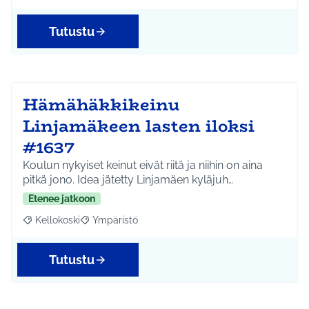
Tutustu
Hämähäkkikeinu
Linjamäkeen lasten iloksi
#1637
Koulun nykyiset keinut eivät riitä ja niihin on aina
pitkä jono. Idea jätetty Linjamäen kyläjuh…
Etenee jatkoon
Kellokoski
Ympäristö
Rajaa tulokset aihepiirin mukaan: Kellokoski
Rajaa tulokset teeman mukaan: Ympäristö
Tutustu