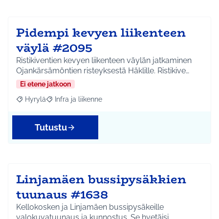
Pidempi kevyen liikenteen
väylä #2095
Ristikiventien kevyen liikenteen väylän jatkaminen
Ojankärsämöntien risteyksestä Häklille. Ristikive…
Ei etene jatkoon
Hyrylä
Infra ja liikenne
Rajaa tulokset aihepiirin mukaan: Hyrylä
Rajaa tulokset teeman mukaan: Infra ja liikenne
Tutustu
Linjamäen bussipysäkkien
tuunaus #1638
Kellokosken ja Linjamäen bussipysäkeille
valokuvatuunaus ja kunnostus. Se hvetäisi