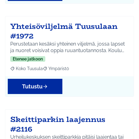
Yhteisöviljelmä Tuusulaan
#1972
Perustetaan kesäksi yhteinen viljelmä, jossa lapset
ja nuoret voisivat oppia ruuantuotannosta. Koulu…
Etenee jatkoon
Koko Tuusula
Ympäristö
Rajaa tulokset aihepiirin mukaan: Koko Tuusula
Rajaa tulokset teeman mukaan: Ympäristö
Tutustu
Skeittiparkin laajennus
#2116
Urheilukeskuksen skeittiparkkia pitäisi laajentaa tai