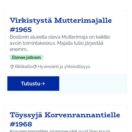
Virkistystä Mutterimajalle
#1965
Bostonin alueella oleva Mutterimaja on kaikille
avoin toimintakeskus. Majalla tulisi järjestää
enemm…
Etenee jatkoon
Riihikallio
Hyvinvointi ja yhteisöllisyys
Rajaa tulokset aihepiirin mukaan: Riihikallio
Rajaa tulokset teeman mukaan: Hyvinvointi ja yhtei
Tutustu
Töyssyjä Korvenrannantielle
#1968
Korvenrannantien ajonopeudet ovat liian kovia.