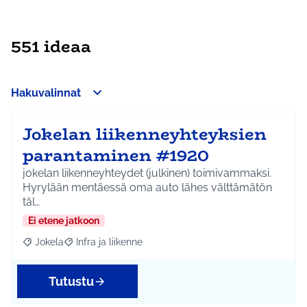
551 ideaa
Hakuvalinnat
Jokelan liikenneyhteyksien
parantaminen #1920
jokelan liikenneyhteydet (julkinen) toimivammaksi.
Hyrylään mentäessä oma auto lähes välttämätön
täl…
Ei etene jatkoon
Jokela
Infra ja liikenne
Rajaa tulokset aihepiirin mukaan: Jokela
Rajaa tulokset teeman mukaan: Infra ja liikenne
Tutustu