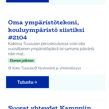
Oma ympäristötekoni,
kouluympäristö siistiksi
#2104
Kaikissa Tuusulan peruskouluissa voisi olla
vuosittainen ympäristöpäivä (ei samana päivänä,
näin mat…
Etenee jatkoon
Koko Tuusula
Hyvinvointi ja yhteisöllisyys
Rajaa tulokset aihepiirin mukaan: Koko Tuusula
Rajaa tulokset teeman mukaan: Hyvinvointi ja y
Tutustu
Suorat yhteydet Kamppiin