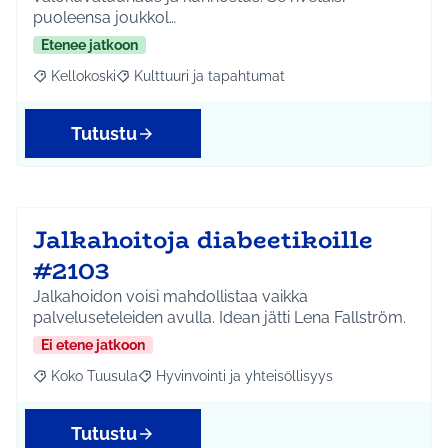
puoleensa joukkol…
Etenee jatkoon
Kellokoski
Kulttuuri ja tapahtumat
Rajaa tulokset aihepiirin mukaan: Kellokoski
Rajaa tulokset teeman mukaan: Kulttuuri ja tapah
Tutustu
Jalkahoitoja diabeetikoille
#2103
Jalkahoidon voisi mahdollistaa vaikka
palveluseteleiden avulla. Idean jätti Lena Fallström.
Ei etene jatkoon
Koko Tuusula
Hyvinvointi ja yhteisöllisyys
Rajaa tulokset aihepiirin mukaan: Koko Tuusula
Rajaa tulokset teeman mukaan: Hyvinvointi ja y
Tutustu