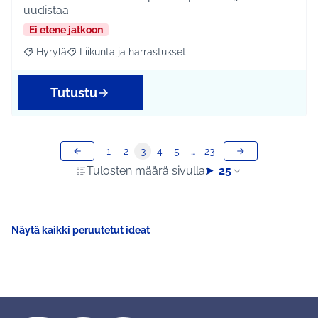
uudistaa.
Ei etene jatkoon
Hyrylä
Liikunta ja harrastukset
Rajaa tulokset aihepiirin mukaan: Hyrylä
Rajaa tulokset teeman mukaan: Liikunta ja harrastuks
Tutustu
1
2
3
4
5
…
23
Tulosten määrä sivulla:
25
Näytä kaikki peruutetut ideat