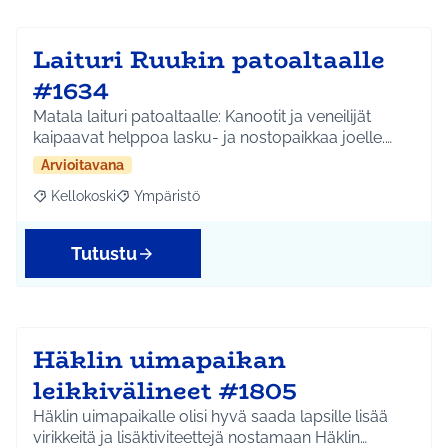
Laituri Ruukin patoaltaalle
#1634
Matala laituri patoaltaalle: Kanootit ja veneilijät
kaipaavat helppoa lasku- ja nostopaikkaa joelle.…
Arvioitavana
Kellokoski
Ympäristö
Rajaa tulokset aihepiirin mukaan: Kellokoski
Rajaa tulokset teeman mukaan: Ympäristö
Tutustu
Häklin uimapaikan
leikkivälineet #1805
Häklin uimapaikalle olisi hyvä saada lapsille lisää
virikkeitä ja lisäktiviteettejä nostamaan Häklin…