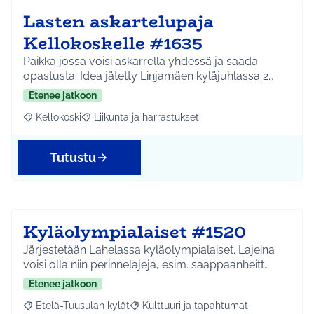
Lasten askartelupaja
Kellokoskelle #1635
Paikka jossa voisi askarrella yhdessä ja saada
opastusta. Idea jätetty Linjamäen kyläjuhlassa 2…
Etenee jatkoon
Kellokoski
Liikunta ja harrastukset
Rajaa tulokset aihepiirin mukaan: Kellokoski
Rajaa tulokset teeman mukaan: Liikunta ja harrast
Tutustu
Kyläolympialaiset #1520
Järjestetään Lahelassa kyläolympialaiset. Lajeina
voisi olla niin perinnelajeja, esim. saappaanheitt…
Etenee jatkoon
Etelä-Tuusulan kylät
Kulttuuri ja tapahtumat
Rajaa tulokset aihepiirin mukaan: Etelä-Tuusulan kylät
Rajaa tulokset teeman mukaan: Kulttuur