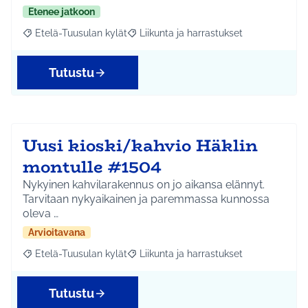
Etenee jatkoon
Etelä-Tuusulan kylät
Liikunta ja harrastukset
Rajaa tulokset aihepiirin mukaan: Etelä-Tuusulan kylät
Rajaa tulokset teeman mukaan: Liikunta
Tutustu
Uusi kioski/kahvio Häklin
montulle #1504
Nykyinen kahvilarakennus on jo aikansa elännyt.
Tarvitaan nykyaikainen ja paremmassa kunnossa
oleva …
Arvioitavana
Etelä-Tuusulan kylät
Liikunta ja harrastukset
Rajaa tulokset aihepiirin mukaan: Etelä-Tuusulan kylät
Rajaa tulokset teeman mukaan: Liikunta
Tutustu