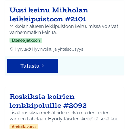
Uusi keinu Mikkolan
leikkipuistoon #2101
Mikkolan alueen leikkipuistoon keinu, missä voisivat
vanhemmatkin keinua.
Etenee jatkoon
Hyrylä
Hyvinvointi ja yhteisöllisyys
Rajaa tulokset aihepiirin mukaan: Hyrylä
Rajaa tulokset teeman mukaan: Hyvinvointi ja yhteisöl
Tutustu
Roskiksia koirien
lenkkipoluille #2092
Lisää roskiksia metsäteiden sekä muiden teiden
varteen Lahelaan. Hyödyttäisi lenkkeilijöitä sekä koi…
Arvioitavana