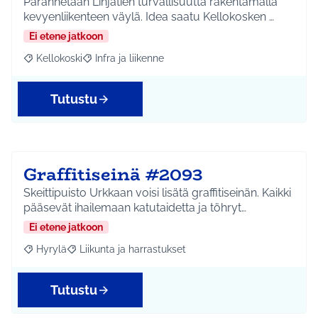
Parannetaan Linjatien turvallisuutta rakentamalla
kevyenliikenteen väylä. Idea saatu Kellokosken …
Ei etene jatkoon
Kellokoski
Infra ja liikenne
Rajaa tulokset aihepiirin mukaan: Kellokoski
Rajaa tulokset teeman mukaan: Infra ja liikenne
Tutustu
Graffitiseinä #2093
Skeittipuisto Urkkaan voisi lisätä graffitiseinän. Kaikki
pääsevät ihailemaan katutaidetta ja töhryt…
Ei etene jatkoon
Hyrylä
Liikunta ja harrastukset
Rajaa tulokset aihepiirin mukaan: Hyrylä
Rajaa tulokset teeman mukaan: Liikunta ja harrastuks
Tutustu