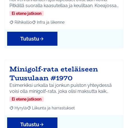
Pitkällä suoralla kaasutellaa ja keulitaan. Koeajossa…
Ei etene jatkoon
Riihikallio
Infra ja liikenne
Rajaa tulokset aihepiirin mukaan: Riihikallio
Rajaa tulokset teeman mukaan: Infra ja liikenne
Tutustu
Minigolf-rata eteläiseen
Tuusulaan #1970
Esimerkiksi urkalla tai jonkun puiston yhteydessä
voisi olla minigolf-rata, joka olisi maksutta kaik…
Ei etene jatkoon
Hyrylä
Liikunta ja harrastukset
Rajaa tulokset aihepiirin mukaan: Hyrylä
Rajaa tulokset teeman mukaan: Liikunta ja harrastuks
Tutustu