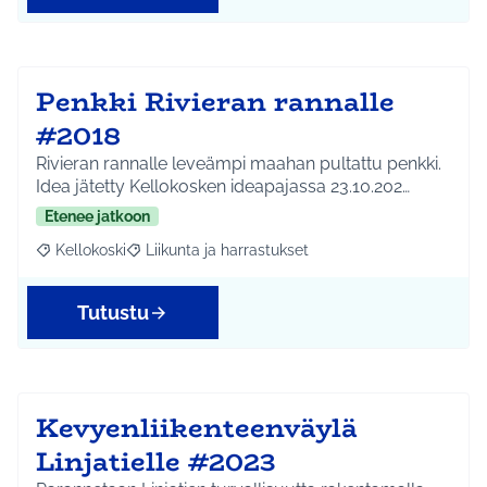
Penkki Rivieran rannalle
#2018
Rivieran rannalle leveämpi maahan pultattu penkki.
Idea jätetty Kellokosken ideapajassa 23.10.202…
Etenee jatkoon
Kellokoski
Liikunta ja harrastukset
Rajaa tulokset aihepiirin mukaan: Kellokoski
Rajaa tulokset teeman mukaan: Liikunta ja harrast
Tutustu
Kevyenliikenteenväylä
Linjatielle #2023