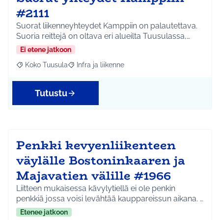
#2111
Suorat liikenneyhteydet Kamppiin on palautettava.
Suoria reittejä on oltava eri alueilta Tuusulassa,…
Ei etene jatkoon
Koko Tuusula
Infra ja liikenne
Rajaa tulokset aihepiirin mukaan: Koko Tuusula
Rajaa tulokset teeman mukaan: Infra ja liikenne
Tutustu
Penkki kevyenliikenteen
väylälle Bostoninkaaren ja
Majavatien välille #1966
Liitteen mukaisessa kävylytiellä ei ole penkin
penkkiä jossa voisi levähtää kauppareissun aikana. …
Etenee jatkoon