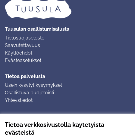
Tuusulan osallistumisalusta
Tietosuojaseloste
Saavutettavuus
Käyttöehdot
Evästeasetukset
Tietoa palvelusta
Usein kysytyt kysymykset
Osallistuva budjetointi
Yhteystiedot
Ohjeet
Tietoa verkkosivustolla käytetyistä
Ohjeet kirjautumiseen
evästeistä
Ohjeet kommentin jättämiseen