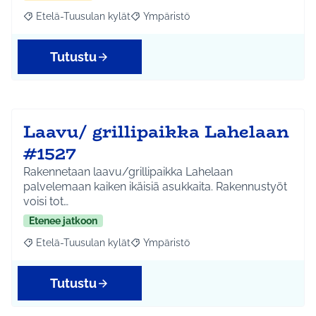
Etelä-Tuusulan kylät
Ympäristö
Rajaa tulokset aihepiirin mukaan: Etelä-Tuusulan kylät
Rajaa tulokset teeman mukaan: Ympäri
Tutustu
Laavu/ grillipaikka Lahelaan
#1527
Rakennetaan laavu/grillipaikka Lahelaan
palvelemaan kaiken ikäisiä asukkaita. Rakennustyöt
voisi tot…
Etenee jatkoon
Etelä-Tuusulan kylät
Ympäristö
Rajaa tulokset aihepiirin mukaan: Etelä-Tuusulan kylät
Rajaa tulokset teeman mukaan: Ympäri
Tutustu