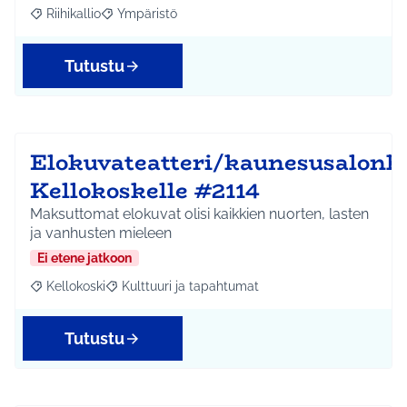
Riihikallio
Ympäristö
Rajaa tulokset aihepiirin mukaan: Riihikallio
Rajaa tulokset teeman mukaan: Ympäristö
Tutustu
Elokuvateatteri/kaunesusalonk
Kellokoskelle #2114
Maksuttomat elokuvat olisi kaikkien nuorten, lasten
ja vanhusten mieleen
Ei etene jatkoon
Kellokoski
Kulttuuri ja tapahtumat
Rajaa tulokset aihepiirin mukaan: Kellokoski
Rajaa tulokset teeman mukaan: Kulttuuri ja tapah
Tutustu