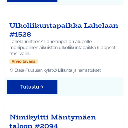
Ulkoliikuntapaikka Lahelaan
#1528
Lahelanrinteen/ Lahelanpellon alueelle
monipuolinen aikuisten ulkoliikuntapaikka (Lappset
tms. välin…
Arvioitavana
Etelä-Tuusulan kylät
Liikunta ja harrastukset
Rajaa tulokset aihepiirin mukaan: Etelä-Tuusulan kylät
Rajaa tulokset teeman mukaan: Liikunta
Tutustu
Nimikyltti Mäntymäen
taloon #2094