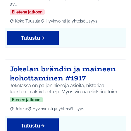
av…
Ei etene jatkoon
Koko Tuusula
Hyvinvointi ja yhteisöllisyys
Rajaa tulokset aihepiirin mukaan: Koko Tuusula
Rajaa tulokset teeman mukaan: Hyvinvointi ja y
Tutustu
Jokelan brändin ja maineen
kohottaminen #1917
Jokelassa on paljon hienoja asioita, historiaa,
luontoa ja aktiviteetteja. Myös vireää elinkeinotoim…
Etenee jatkoon
Jokela
Hyvinvointi ja yhteisöllisyys
Rajaa tulokset aihepiirin mukaan: Jokela
Rajaa tulokset teeman mukaan: Hyvinvointi ja yhteisöl
Tutustu