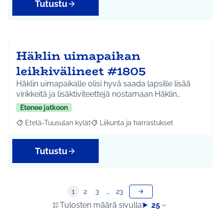
Tutustu
Häklin uimapaikan
leikkivälineet #1805
Häklin uimapaikalle olisi hyvä saada lapsille lisää
virikkeitä ja lisäktiviteettejä nostamaan Häklin…
Etenee jatkoon
Etelä-Tuusulan kylät
Liikunta ja harrastukset
Rajaa tulokset aihepiirin mukaan: Etelä-Tuusulan kylät
Rajaa tulokset teeman mukaan: Liikunta
Tutustu
1
2
3
…
23
Tulosten määrä sivulla:
25