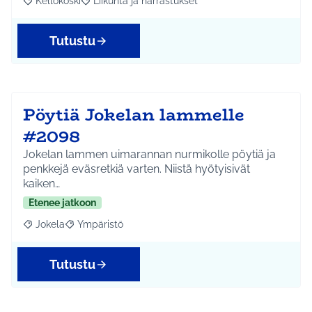
Kellokoski
Liikunta ja harrastukset
Rajaa tulokset aihepiirin mukaan: Kellokoski
Rajaa tulokset teeman mukaan: Liikunta ja harrast
Tutustu
Pöytiä Jokelan lammelle
#2098
Jokelan lammen uimarannan nurmikolle pöytiä ja
penkkejä eväsretkiä varten. Niistä hyötyisivät
kaiken…
Etenee jatkoon
Jokela
Ympäristö
Rajaa tulokset aihepiirin mukaan: Jokela
Rajaa tulokset teeman mukaan: Ympäristö
Tutustu