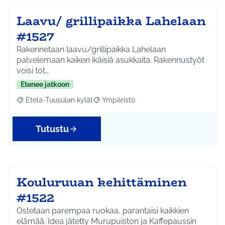
Laavu/ grillipaikka Lahelaan
#1527
Rakennetaan laavu/grillipaikka Lahelaan
palvelemaan kaiken ikäisiä asukkaita. Rakennustyöt
voisi tot…
Etenee jatkoon
Etelä-Tuusulan kylät
Ympäristö
Rajaa tulokset aihepiirin mukaan: Etelä-Tuusulan kylät
Rajaa tulokset teeman mukaan: Ympäri
Tutustu
Kouluruuan kehittäminen
#1522
Ostetaan parempaa ruokaa, parantaisi kaikkien
elämää. Idea jätetty Murupuiston ja Kaffepaussin