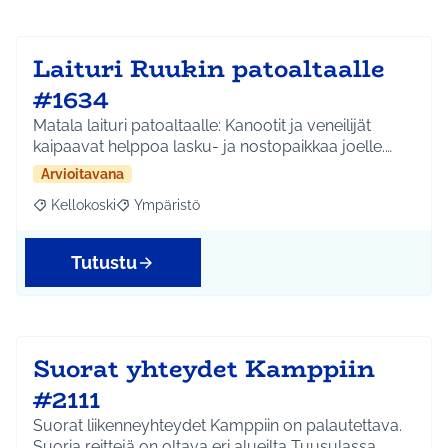
Laituri Ruukin patoaltaalle
#1634
Matala laituri patoaltaalle: Kanootit ja veneilijät
kaipaavat helppoa lasku- ja nostopaikkaa joelle.…
Arvioitavana
Kellokoski
Ympäristö
Rajaa tulokset aihepiirin mukaan: Kellokoski
Rajaa tulokset teeman mukaan: Ympäristö
Tutustu
Suorat yhteydet Kamppiin
#2111
Suorat liikenneyhteydet Kamppiin on palautettava.
Suoria reittejä on oltava eri alueilta Tuusulassa,…