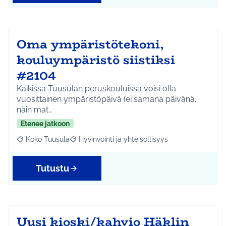
Oma ympäristötekoni,
kouluympäristö siistiksi
#2104
Kaikissa Tuusulan peruskouluissa voisi olla
vuosittainen ympäristöpäivä (ei samana päivänä,
näin mat…
Etenee jatkoon
Koko Tuusula
Hyvinvointi ja yhteisöllisyys
Rajaa tulokset aihepiirin mukaan: Koko Tuusula
Rajaa tulokset teeman mukaan: Hyvinvointi ja y
Tutustu
Uusi kioski/kahvio Häklin