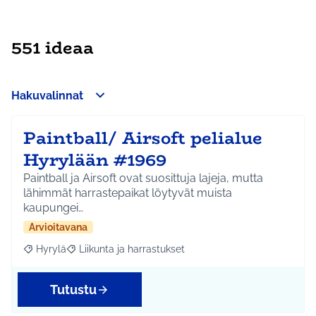
551 ideaa
Hakuvalinnat
Paintball/ Airsoft pelialue
Hyrylään #1969
Paintball ja Airsoft ovat suosittuja lajeja, mutta
lähimmät harrastepaikat löytyvät muista
kaupungei…
Arvioitavana
Hyrylä
Liikunta ja harrastukset
Rajaa tulokset aihepiirin mukaan: Hyrylä
Rajaa tulokset teeman mukaan: Liikunta ja harrastuks
Tutustu