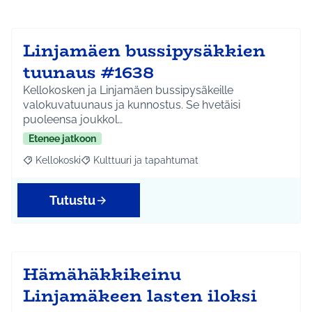
Linjamäen bussipysäkkien
tuunaus #1638
Kellokosken ja Linjamäen bussipysäkeille
valokuvatuunaus ja kunnostus. Se hvetäisi
puoleensa joukkol…
Etenee jatkoon
Kellokoski
Kulttuuri ja tapahtumat
Rajaa tulokset aihepiirin mukaan: Kellokoski
Rajaa tulokset teeman mukaan: Kulttuuri ja tapah
Tutustu
Hämähäkkikeinu
Linjamäkeen lasten iloksi