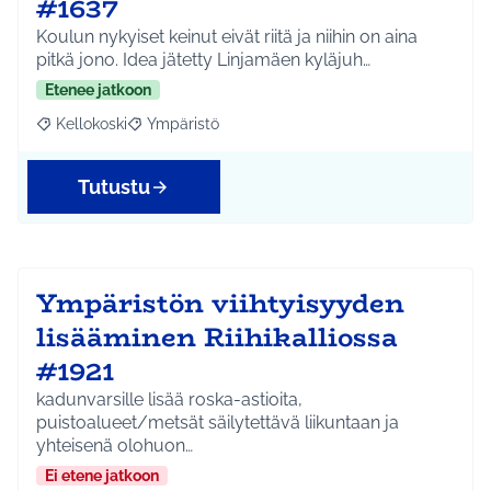
#1637
Koulun nykyiset keinut eivät riitä ja niihin on aina
pitkä jono. Idea jätetty Linjamäen kyläjuh…
Etenee jatkoon
Kellokoski
Ympäristö
Rajaa tulokset aihepiirin mukaan: Kellokoski
Rajaa tulokset teeman mukaan: Ympäristö
Tutustu
Ympäristön viihtyisyyden
lisääminen Riihikalliossa
#1921
kadunvarsille lisää roska-astioita,
puistoalueet/metsät säilytettävä liikuntaan ja
yhteisenä olohuon…
Ei etene jatkoon