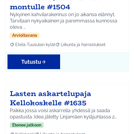
montulle #1504
Nykyinen kahvilarakennus on jo aikansa elännyt.
Tarvitaan nykyaikainen ja paremmassa kunnossa
oleva …
Arvioitavana
Etelä-Tuusulan kylät
Liikunta ja harrastukset
Rajaa tulokset aihepiirin mukaan: Etelä-Tuusulan kylät
Rajaa tulokset teeman mukaan: Liikunta
Tutustu
Lasten askartelupaja
Kellokoskelle #1635
Paikka jossa voisi askarrella yhdessä ja saada
opastusta. Idea jätetty Linjamäen kyläjuhlassa 2…
Etenee jatkoon