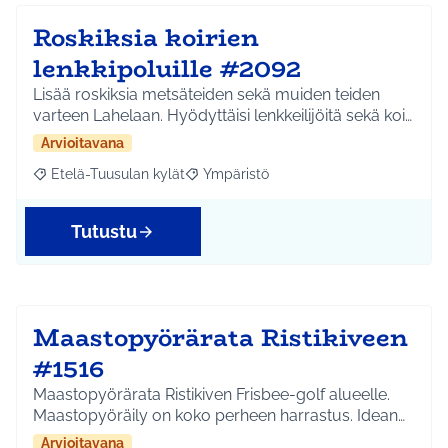
Roskiksia koirien
lenkkipoluille #2092
Lisää roskiksia metsäteiden sekä muiden teiden
varteen Lahelaan. Hyödyttäisi lenkkeilijöitä sekä koi…
Arvioitavana
Etelä-Tuusulan kylät
Ympäristö
Rajaa tulokset aihepiirin mukaan: Etelä-Tuusulan kylät
Rajaa tulokset teeman mukaan: Ympäri
Tutustu
Maastopyörärata Ristikiveen
#1516
Maastopyörärata Ristikiven Frisbee-golf alueelle.
Maastopyöräily on koko perheen harrastus. Idean…
Arvioitavana