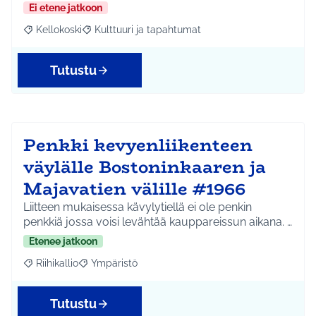
Ei etene jatkoon
Kellokoski
Kulttuuri ja tapahtumat
Rajaa tulokset aihepiirin mukaan: Kellokoski
Rajaa tulokset teeman mukaan: Kulttuuri ja tapah
Tutustu
Penkki kevyenliikenteen
väylälle Bostoninkaaren ja
Majavatien välille #1966
Liitteen mukaisessa kävylytiellä ei ole penkin
penkkiä jossa voisi levähtää kauppareissun aikana. …
Etenee jatkoon
Riihikallio
Ympäristö
Rajaa tulokset aihepiirin mukaan: Riihikallio
Rajaa tulokset teeman mukaan: Ympäristö
Tutustu