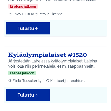
Ei etene jatkoon
Koko Tuusula
Infra ja liikenne
Rajaa tulokset aihepiirin mukaan: Koko Tuusula
Rajaa tulokset teeman mukaan: Infra ja liikenne
Tutustu
Kyläolympialaiset #1520
Järjestetään Lahelassa kyläolympialaiset. Lajeina
voisi olla niin perinnelajeja, esim. saappaanheitt…
Etenee jatkoon
Etelä-Tuusulan kylät
Kulttuuri ja tapahtumat
Rajaa tulokset aihepiirin mukaan: Etelä-Tuusulan kylät
Rajaa tulokset teeman mukaan: Kulttuur
Tutustu