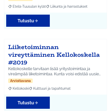
Etelä-Tuusulan kylät
Liikunta ja harrastukset
Rajaa tulokset aihepiirin mukaan: Etelä-Tuusulan kylät
Rajaa tulokset teeman mukaan: Liikunta
Tutustu
Liiketoiminnan
vireyttäminen Kellokoskella
#2019
Kellokoskelle tarvitaan lisää yritystoimintaa ja
vireämpää liiketoimintaa. Kunta voisi edistää uusie…
Arvioitavana
Kellokoski
Kulttuuri ja tapahtumat
Rajaa tulokset aihepiirin mukaan: Kellokoski
Rajaa tulokset teeman mukaan: Kulttuuri ja tapah
Tutustu