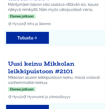
Mäntymäen taloon olisi saatava riittävän iso, kauas
näkyvä nimikyltti. Näin myös ulkopuoliset vierai…
Etenee jatkoon
Hyrylä
Infra ja liikenne
Rajaa tulokset aihepiirin mukaan: Hyrylä
Rajaa tulokset teeman mukaan: Infra ja liikenne
Tutustu
Uusi keinu Mikkolan
leikkipuistoon #2101
Mikkolan alueen leikkipuistoon keinu, missä voisivat
vanhemmatkin keinua.
Etenee jatkoon
Hyrylä
Hyvinvointi ja yhteisöllisyys
Rajaa tulokset aihepiirin mukaan: Hyrylä
Rajaa tulokset teeman mukaan: Hyvinvointi ja yhteisöl