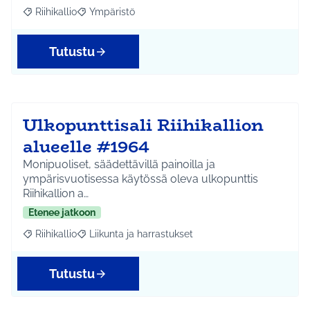
Riihikallio
Ympäristö
Rajaa tulokset aihepiirin mukaan: Riihikallio
Rajaa tulokset teeman mukaan: Ympäristö
Tutustu
Ulkopunttisali Riihikallion
alueelle #1964
Monipuoliset, säädettävillä painoilla ja
ympärisvuotisessa käytössä oleva ulkopunttis
Riihikallion a…
Etenee jatkoon
Riihikallio
Liikunta ja harrastukset
Rajaa tulokset aihepiirin mukaan: Riihikallio
Rajaa tulokset teeman mukaan: Liikunta ja harrastu
Tutustu