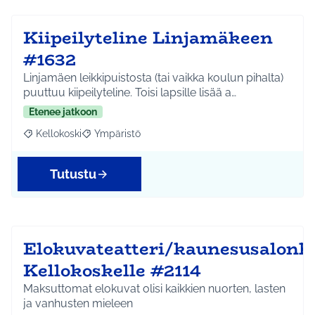
Kiipeilyteline Linjamäkeen
#1632
Linjamäen leikkipuistosta (tai vaikka koulun pihalta)
puuttuu kiipeilyteline. Toisi lapsille lisää a…
Etenee jatkoon
Kellokoski
Ympäristö
Rajaa tulokset aihepiirin mukaan: Kellokoski
Rajaa tulokset teeman mukaan: Ympäristö
Tutustu
Elokuvateatteri/kaunesusalonk
Kellokoskelle #2114
Maksuttomat elokuvat olisi kaikkien nuorten, lasten
ja vanhusten mieleen