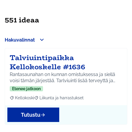
551 ideaa
Hakuvalinnat
Talviuintipaikka
Kellokoskelle #1636
Rantasaunahan on kunnan omistuksessa ja siellä
voisi tämän järjestää. Tarlviuinti lisää terveyttä ja…
Etenee jatkoon
Kellokoski
Liikunta ja harrastukset
Rajaa tulokset aihepiirin mukaan: Kellokoski
Rajaa tulokset teeman mukaan: Liikunta ja harrast
Tutustu