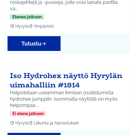
roskapihtejä ja -pusseja, joita voisi lainata panttia
va…
Etenee jatkoon
Hyrylä
Ympäristö
Rajaa tulokset aihepiirin mukaan: Hyrylä
Rajaa tulokset teeman mukaan: Ympäristö
Tutustu
Iso Hydrohex näyttö Hyrylän
uimahalliin #1814
Helpotetaan useamman ihmisen osallistumista
hydrohex jumppiin. Isommalta näytöltä on myös
helpompaa …
Ei etene jatkoon
Hyrylä
Liikunta ja harrastukset
Rajaa tulokset aihepiirin mukaan: Hyrylä
Rajaa tulokset teeman mukaan: Liikunta ja harrastuks