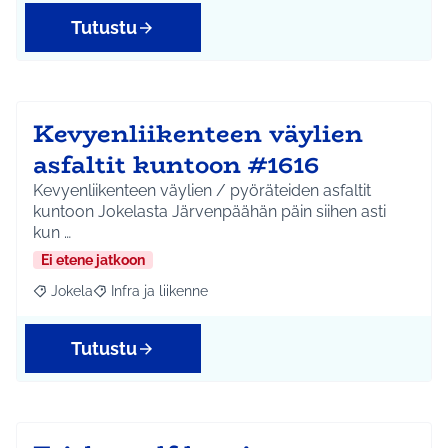
Tutustu
Kevyenliikenteen väylien
asfaltit kuntoon #1616
Kevyenliikenteen väylien / pyöräteiden asfaltit
kuntoon Jokelasta Järvenpäähän päin siihen asti
kun …
Ei etene jatkoon
Jokela
Infra ja liikenne
Rajaa tulokset aihepiirin mukaan: Jokela
Rajaa tulokset teeman mukaan: Infra ja liikenne
Tutustu