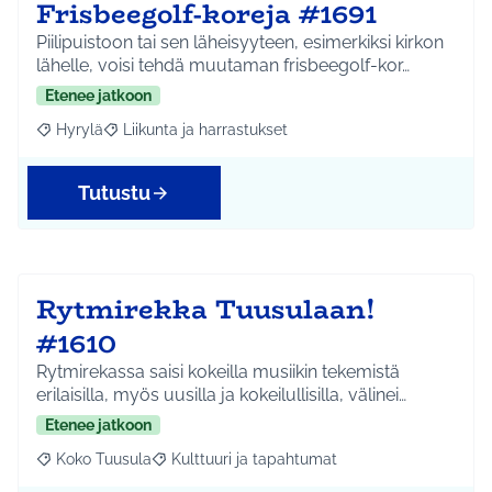
Frisbeegolf-koreja #1691
Piilipuistoon tai sen läheisyyteen, esimerkiksi kirkon
lähelle, voisi tehdä muutaman frisbeegolf-kor…
Etenee jatkoon
Hyrylä
Liikunta ja harrastukset
Rajaa tulokset aihepiirin mukaan: Hyrylä
Rajaa tulokset teeman mukaan: Liikunta ja harrastuks
Tutustu
Rytmirekka Tuusulaan!
#1610
Rytmirekassa saisi kokeilla musiikin tekemistä
erilaisilla, myös uusilla ja kokeilullisilla, välinei…
Etenee jatkoon
Koko Tuusula
Kulttuuri ja tapahtumat
Rajaa tulokset aihepiirin mukaan: Koko Tuusula
Rajaa tulokset teeman mukaan: Kulttuuri ja ta