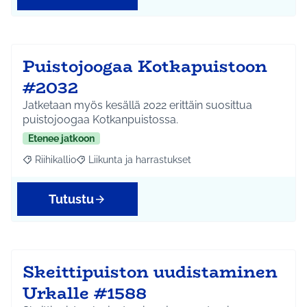
Puistojoogaa Kotkapuistoon
#2032
Jatketaan myös kesällä 2022 erittäin suosittua
puistojoogaa Kotkanpuistossa.
Etenee jatkoon
Riihikallio
Liikunta ja harrastukset
Rajaa tulokset aihepiirin mukaan: Riihikallio
Rajaa tulokset teeman mukaan: Liikunta ja harrastu
Tutustu
Skeittipuiston uudistaminen
Urkalle #1588