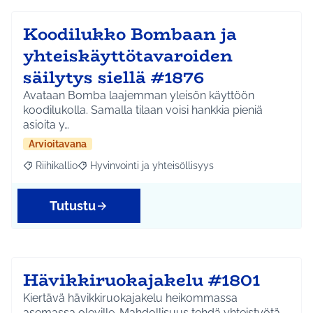
Koodilukko Bombaan ja
yhteiskäyttötavaroiden
säilytys siellä #1876
Avataan Bomba laajemman yleisön käyttöön
koodilukolla. Samalla tilaan voisi hankkia pieniä
asioita y…
Arvioitavana
Riihikallio
Hyvinvointi ja yhteisöllisyys
Rajaa tulokset aihepiirin mukaan: Riihikallio
Rajaa tulokset teeman mukaan: Hyvinvointi ja yhtei
Tutustu
Hävikkiruokajakelu #1801
Kiertävä hävikkiruokajakelu heikommassa
asemassa oleville. Mahdollisuus tehdä yhteistyötä