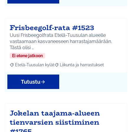
Frisbeegolf-rata #1523
Uusi Frisbeegolfrata Etelä-Tuusulan alueelle
vastaamaan kasvaneeseen harrastajamäärään.
Tästä olisi …
Ei etene jatkoon
Etelä-Tuusulan kylät
Liikunta ja harrastukset
Rajaa tulokset aihepiirin mukaan: Etelä-Tuusulan kylät
Rajaa tulokset teeman mukaan: Liikunta
Tutustu
Jokelan taajama-alueen
tienvarsien siistiminen
#1765