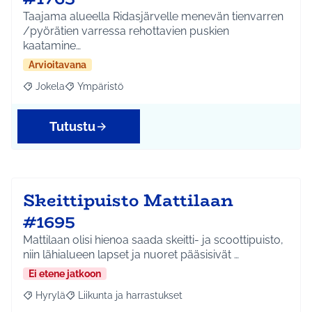
Taajama alueella Ridasjärvelle menevän tienvarren
/pyörätien varressa rehottavien puskien
kaatamine…
Arvioitavana
Jokela
Ympäristö
Rajaa tulokset aihepiirin mukaan: Jokela
Rajaa tulokset teeman mukaan: Ympäristö
Tutustu
Skeittipuisto Mattilaan
#1695
Mattilaan olisi hienoa saada skeitti- ja scoottipuisto,
niin lähialueen lapset ja nuoret pääsisivät …
Ei etene jatkoon
Hyrylä
Liikunta ja harrastukset
Rajaa tulokset aihepiirin mukaan: Hyrylä
Rajaa tulokset teeman mukaan: Liikunta ja harrastuks