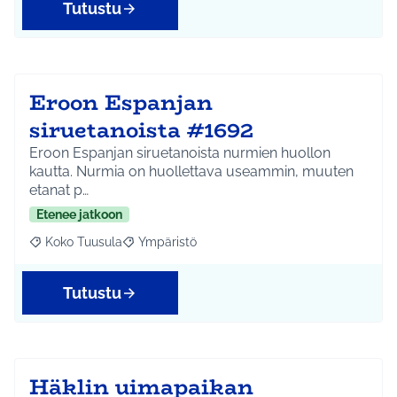
Tutustu
Eroon Espanjan
siruetanoista #1692
Eroon Espanjan siruetanoista nurmien huollon
kautta. Nurmia on huollettava useammin, muuten
etanat p…
Etenee jatkoon
Koko Tuusula
Ympäristö
Rajaa tulokset aihepiirin mukaan: Koko Tuusula
Rajaa tulokset teeman mukaan: Ympäristö
Tutustu
Häklin uimapaikan