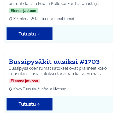
on mahdollista kuulla Kellokosken historiasta j…
Etenee jatkoon
Kellokoski
Kulttuuri ja tapahtumat
Rajaa tulokset aihepiirin mukaan: Kellokoski
Rajaa tulokset teeman mukaan: Kulttuuri ja tapah
Tutustu
Bussipysäkit uusiksi #1703
Bussipysäkkien rumat katokset ovat pilanneet koko
Tuusulan. Uusia katoksia tarvitaan katsoen mallia …
Ei etene jatkoon
Koko Tuusula
Infra ja liikenne
Rajaa tulokset aihepiirin mukaan: Koko Tuusula
Rajaa tulokset teeman mukaan: Infra ja liikenne
Tutustu