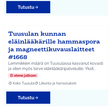
Tutustu
Tuusulan kunnan
eläinlääkärille hammaspora
ja magneettikuvauslaitteet
#1668
Lemmikkien määrä on Tuusulassa kasvanut kovasti
ja siten myös tarve eläinlääkäripalveluille. Yksit…
Ei etene jatkoon
Koko Tuusula
Liikunta ja harrastukset
Rajaa tulokset aihepiirin mukaan: Koko Tuusula
Rajaa tulokset teeman mukaan: Liikunta ja harr
Tutustu