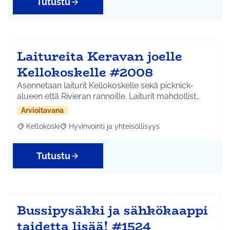
Tutustu
Laitureita Keravan joelle
Kellokoskelle #2008
Asennetaan laiturit Kellokoskelle sekä picknick-
alueen että Rivieran rannoille. Laiturit mahdollist…
Arvioitavana
Kellokoski
Hyvinvointi ja yhteisöllisyys
Rajaa tulokset aihepiirin mukaan: Kellokoski
Rajaa tulokset teeman mukaan: Hyvinvointi ja yhtei
Tutustu
Bussipysäkki ja sähkökaappi
taidetta lisää! #1524