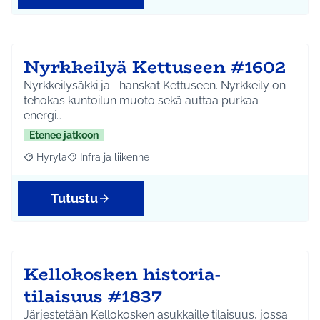
Nyrkkeilyä Kettuseen #1602
Nyrkkeilysäkki ja –hanskat Kettuseen. Nyrkkeily on
tehokas kuntoilun muoto sekä auttaa purkaa
energi…
Etenee jatkoon
Hyrylä
Infra ja liikenne
Rajaa tulokset aihepiirin mukaan: Hyrylä
Rajaa tulokset teeman mukaan: Infra ja liikenne
Tutustu
Kellokosken historia-
tilaisuus #1837
Järjestetään Kellokosken asukkaille tilaisuus, jossa