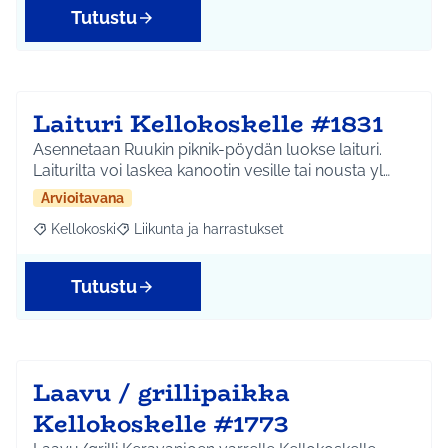
Tutustu
Laituri Kellokoskelle #1831
Asennetaan Ruukin piknik-pöydän luokse laituri.
Laiturilta voi laskea kanootin vesille tai nousta yl…
Arvioitavana
Kellokoski
Liikunta ja harrastukset
Rajaa tulokset aihepiirin mukaan: Kellokoski
Rajaa tulokset teeman mukaan: Liikunta ja harrast
Tutustu
Laavu / grillipaikka
Kellokoskelle #1773