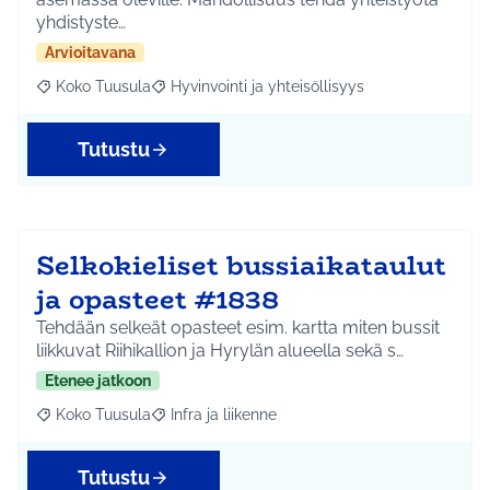
yhdistyste…
Arvioitavana
Koko Tuusula
Hyvinvointi ja yhteisöllisyys
Rajaa tulokset aihepiirin mukaan: Koko Tuusula
Rajaa tulokset teeman mukaan: Hyvinvointi ja y
Tutustu
Selkokieliset bussiaikataulut
ja opasteet #1838
Tehdään selkeät opasteet esim. kartta miten bussit
liikkuvat Riihikallion ja Hyrylän alueella sekä s…
Etenee jatkoon
Koko Tuusula
Infra ja liikenne
Rajaa tulokset aihepiirin mukaan: Koko Tuusula
Rajaa tulokset teeman mukaan: Infra ja liikenne
Tutustu