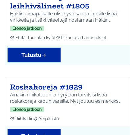
leikkivälineet #1805
Häklin uimapaikalle olisi hyvä saada lapsille lisää
virikkeitä ja lisäktiviteettejä nostamaan Häklin…
Etenee jatkoon
Etelä-Tuusulan kylät
Liikunta ja harrastukset
Rajaa tulokset aihepiirin mukaan: Etelä-Tuusulan kylät
Rajaa tulokset teeman mukaan: Liikunta
Tutustu
Roskakoreja #1829
Ainakin riihikallioon ja hyrylään tarvitsisi lisää
roskakoreja kadun varsille. Nyt joutuu esimerkiks…
Etenee jatkoon
Riihikallio
Ympäristö
Rajaa tulokset aihepiirin mukaan: Riihikallio
Rajaa tulokset teeman mukaan: Ympäristö