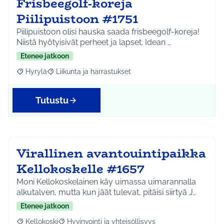
Frisbeegolf-koreja
Piilipuistoon #1751
Piilipuistoon olisi hauska saada frisbeegolf-koreja!
Niistä hyötyisivät perheet ja lapset. Idean …
Etenee jatkoon
Hyrylä
Liikunta ja harrastukset
Rajaa tulokset aihepiirin mukaan: Hyrylä
Rajaa tulokset teeman mukaan: Liikunta ja harrastuks
Tutustu
Virallinen avantouintipaikka
Kellokoskelle #1657
Moni Kellokoskelainen käy uimassa uimarannalla
alkutalven, mutta kun jäät tulevat, pitäisi siirtyä J…
Etenee jatkoon
Kellokoski
Hyvinvointi ja yhteisöllisyys