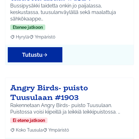
Bussipysäkki taidetta onkin jo paijalassa,
keskustassa, tuusulanväylällä sekä maalattuja
sähkökaappe…
Etenee jatkoon
Hyrylä
Ympäristö
Rajaa tulokset aihepiirin mukaan: Hyrylä
Rajaa tulokset teeman mukaan: Ympäristö
Tutustu
Angry Birds- puisto
Tuusulaan #1903
Rakennetaan Angry Birds- puisto Tuusulaan.
Puistossa voisi kiipeillä ja leikkiä leikkipuistossa. …
Ei etene jatkoon
Koko Tuusula
Ympäristö
Rajaa tulokset aihepiirin mukaan: Koko Tuusula
Rajaa tulokset teeman mukaan: Ympäristö