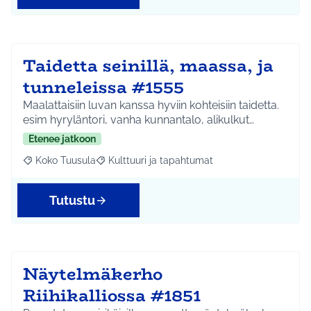
Taidetta seinillä, maassa, ja
tunneleissa #1555
Maalattaisiin luvan kanssa hyviin kohteisiin taidetta.
esim hyryläntori, vanha kunnantalo, alikulkut…
Etenee jatkoon
Koko Tuusula
Kulttuuri ja tapahtumat
Rajaa tulokset aihepiirin mukaan: Koko Tuusula
Rajaa tulokset teeman mukaan: Kulttuuri ja ta
Tutustu
Näytelmäkerho
Riihikalliossa #1851