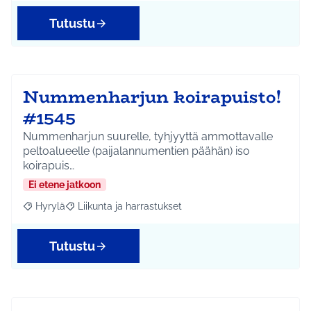
Tutustu
Nummenharjun koirapuisto!
#1545
Nummenharjun suurelle, tyhjyyttä ammottavalle
peltoalueelle (paijalannumentien päähän) iso
koirapuis…
Ei etene jatkoon
Hyrylä
Liikunta ja harrastukset
Rajaa tulokset aihepiirin mukaan: Hyrylä
Rajaa tulokset teeman mukaan: Liikunta ja harrastuks
Tutustu