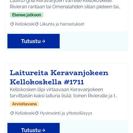
Laavu/grilli Keravanjoen varrelle Kellokoskelle.
Rivieran rantaan tai Omenalahden sillan pieleen tai…
Etenee jatkoon
Kellokoski
Liikunta ja harrastukset
Rajaa tulokset aihepiirin mukaan: Kellokoski
Rajaa tulokset teeman mukaan: Liikunta ja harrast
Tutustu
Laitureita Keravanjokeen
Kellokoskella #1711
Kellokosken läpi virtaavaan Keravanjokeen
tarvittaisiin kaksi laituria lisää; toinen Rivieralle ja t…
Arvioitavana
Kellokoski
Hyvinvointi ja yhteisöllisyys
Rajaa tulokset aihepiirin mukaan: Kellokoski
Rajaa tulokset teeman mukaan: Hyvinvointi ja yhtei
Tutustu