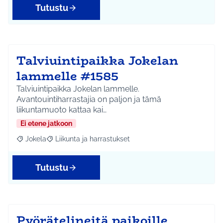
Tutustu
Talviuintipaikka Jokelan
lammelle #1585
Talviuintipaikka Jokelan lammelle.
Avantouintiharrastajia on paljon ja tämä
liikuntamuoto kattaa kai…
Ei etene jatkoon
Jokela
Liikunta ja harrastukset
Rajaa tulokset aihepiirin mukaan: Jokela
Rajaa tulokset teeman mukaan: Liikunta ja harrastuks
Tutustu
Pyörätelineitä paikoille