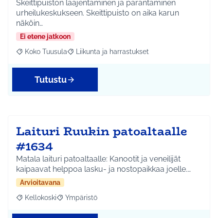
Skeittipuiston laajentaminen ja parantaminen
urheilukeskukseen. Skeittipuisto on aika karun
näköin…
Ei etene jatkoon
Koko Tuusula
Liikunta ja harrastukset
Rajaa tulokset aihepiirin mukaan: Koko Tuusula
Rajaa tulokset teeman mukaan: Liikunta ja harr
Tutustu
Laituri Ruukin patoaltaalle
#1634
Matala laituri patoaltaalle: Kanootit ja veneilijät
kaipaavat helppoa lasku- ja nostopaikkaa joelle.…
Arvioitavana
Kellokoski
Ympäristö
Rajaa tulokset aihepiirin mukaan: Kellokoski
Rajaa tulokset teeman mukaan: Ympäristö