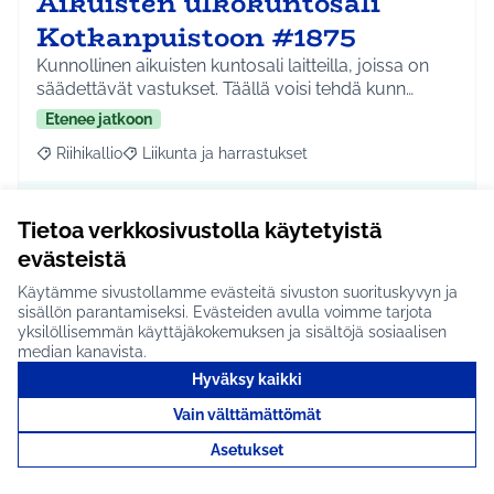
Aikuisten ulkokuntosali
Kotkanpuistoon #1875
Kunnollinen aikuisten kuntosali laitteilla, joissa on
säädettävät vastukset. Täällä voisi tehdä kunn…
Etenee jatkoon
Riihikallio
Liikunta ja harrastukset
Rajaa tulokset aihepiirin mukaan: Riihikallio
Rajaa tulokset teeman mukaan: Liikunta ja harrastu
Tutustu
Tietoa verkkosivustolla käytetyistä
evästeistä
Käytämme sivustollamme evästeitä sivuston suorituskyvyn ja
sisällön parantamiseksi. Evästeiden avulla voimme tarjota
Toiset tikkaat Rusutjärvelle
yksilöllisemmän käyttäjäkokemuksen ja sisältöjä sosiaalisen
median kanavista.
#1565
Hyväksy kaikki
Hei Voisiko pikaisesti saada Rusutjärven
Vain välttämättömät
talviuimareille joko leveät paremmat portaat laiturin
pääh…
Asetukset
Ei etene jatkoon