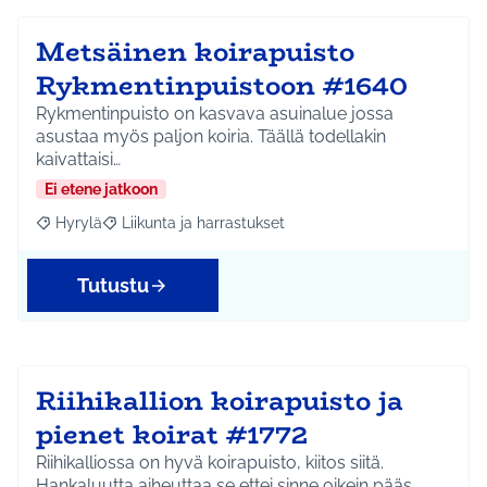
Metsäinen koirapuisto
Rykmentinpuistoon #1640
Rykmentinpuisto on kasvava asuinalue jossa
asustaa myös paljon koiria. Täällä todellakin
kaivattaisi…
Ei etene jatkoon
Hyrylä
Liikunta ja harrastukset
Rajaa tulokset aihepiirin mukaan: Hyrylä
Rajaa tulokset teeman mukaan: Liikunta ja harrastuks
Tutustu
Riihikallion koirapuisto ja
pienet koirat #1772
Riihikalliossa on hyvä koirapuisto, kiitos siitä.
Hankaluutta aiheuttaa se ettei sinne oikein pääs…