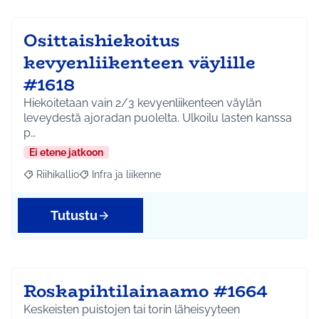
Osittaishiekoitus
kevyenliikenteen väylille
#1618
Hiekoitetaan vain 2/3 kevyenliikenteen väylän
leveydestä ajoradan puolelta. Ulkoilu lasten kanssa
p…
Ei etene jatkoon
Riihikallio
Infra ja liikenne
Rajaa tulokset aihepiirin mukaan: Riihikallio
Rajaa tulokset teeman mukaan: Infra ja liikenne
Tutustu
Roskapihtilainaamo #1664
Keskeisten puistojen tai torin läheisyyteen