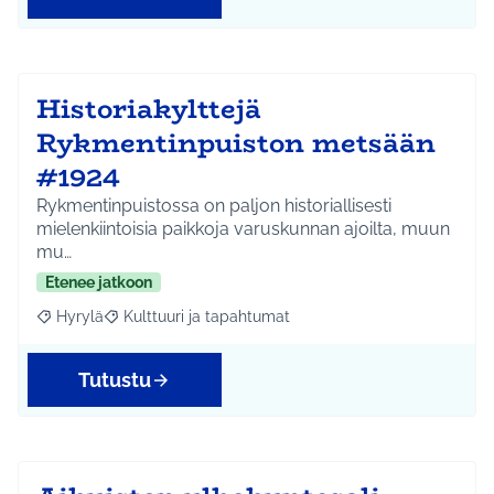
Historiakylttejä
Rykmentinpuiston metsään
#1924
Rykmentinpuistossa on paljon historiallisesti
mielenkiintoisia paikkoja varuskunnan ajoilta, muun
mu…
Etenee jatkoon
Hyrylä
Kulttuuri ja tapahtumat
Rajaa tulokset aihepiirin mukaan: Hyrylä
Rajaa tulokset teeman mukaan: Kulttuuri ja tapahtum
Tutustu