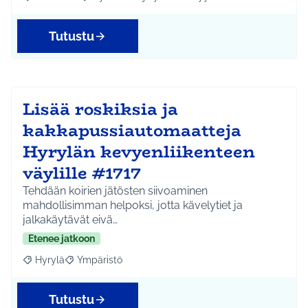
Rajaa tulokset aihepiirin mukaan: Kellokoski
Rajaa tulokset teeman mukaan: Hyvinvointi ja yhtei
Tutustu
Lisää roskiksia ja
kakkapussiautomaatteja
Hyrylän kevyenliikenteen
väylille #1717
Tehdään koirien jätösten siivoaminen
mahdollisimman helpoksi, jotta kävelytiet ja
jalkakäytävät eivä…
Etenee jatkoon
Hyrylä
Ympäristö
Rajaa tulokset aihepiirin mukaan: Hyrylä
Rajaa tulokset teeman mukaan: Ympäristö
Tutustu