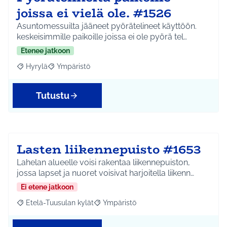
joissa ei vielä ole. #1526
Asuntomessuilta jääneet pyörätelineet käyttöön.
keskeisimmille paikoille joissa ei ole pyörä tel…
Etenee jatkoon
Hyrylä
Ympäristö
Rajaa tulokset aihepiirin mukaan: Hyrylä
Rajaa tulokset teeman mukaan: Ympäristö
Tutustu
Lasten liikennepuisto #1653
Lahelan alueelle voisi rakentaa liikennepuiston,
jossa lapset ja nuoret voisivat harjoitella liikenn…
Ei etene jatkoon
Etelä-Tuusulan kylät
Ympäristö
Rajaa tulokset aihepiirin mukaan: Etelä-Tuusulan kylät
Rajaa tulokset teeman mukaan: Ympäri