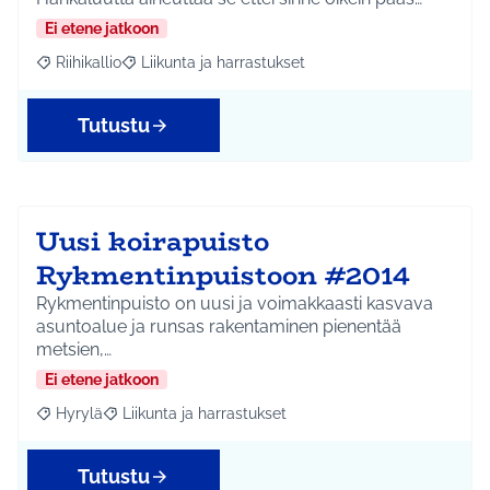
Ei etene jatkoon
Riihikallio
Liikunta ja harrastukset
Rajaa tulokset aihepiirin mukaan: Riihikallio
Rajaa tulokset teeman mukaan: Liikunta ja harrastu
Tutustu
Uusi koirapuisto
Rykmentinpuistoon #2014
Rykmentinpuisto on uusi ja voimakkaasti kasvava
asuntoalue ja runsas rakentaminen pienentää
metsien,…
Ei etene jatkoon
Hyrylä
Liikunta ja harrastukset
Rajaa tulokset aihepiirin mukaan: Hyrylä
Rajaa tulokset teeman mukaan: Liikunta ja harrastuks
Tutustu