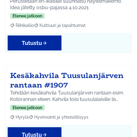
Perustetaan eri-ikäisille suunnattu näytelmäkerho.
Idea jätetty osbu-pajassa 4.10.2021
Etenee jatkoon
Riihikallio
Kulttuuri ja tapahtumat
Rajaa tulokset aihepiirin mukaan: Riihikallio
Rajaa tulokset teeman mukaan: Kulttuuri ja tapaht
Tutustu
Kesäkahvila Tuusulanjärven
rantaan #1907
Tehdään kesäkahvila Tuusulanjärven rantaan esim.
Kotorannan eteen. Kahvila toisi tuusulalaisille lis…
Etenee jatkoon
Hyrylä
Hyvinvointi ja yhteisöllisyys
Rajaa tulokset aihepiirin mukaan: Hyrylä
Rajaa tulokset teeman mukaan: Hyvinvointi ja yhteisöl
Tutustu