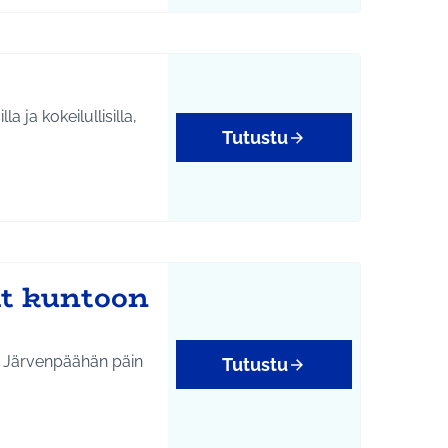
a ja kokeilullisilla,
Tutustu
it kuntoon
ta Järvenpäähän päin
Tutustu