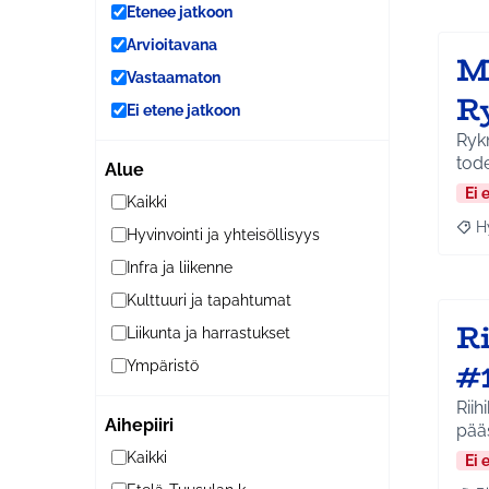
Etenee jatkoon
Arvioitavana
M
Vastaamaton
R
Ei etene jatkoon
Rykm
tode
Alue
Ei 
Kaikki
H
Hyvinvointi ja yhteisöllisyys
Raja
Infra ja liikenne
Kulttuuri ja tapahtumat
Ri
Liikunta ja harrastukset
#
Ympäristö
Riihikal
Aihepiiri
pää
Kaikki
Ei 