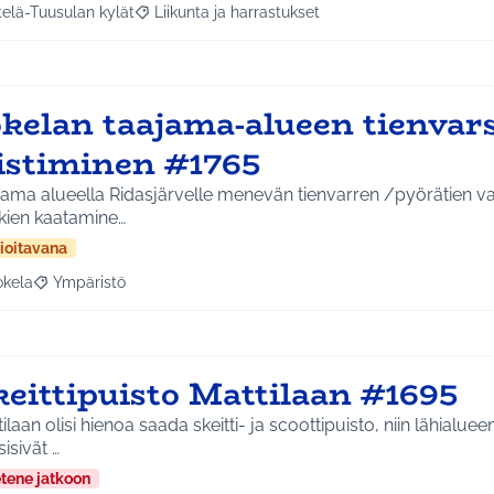
telä-Tuusulan kylät
Liikunta ja harrastukset
a tulokset aihepiirin mukaan: Etelä-Tuusulan kylät
Rajaa tulokset teeman mukaan: Liikunta ja harras
okelan taajama-alueen tienvar
iistiminen #1765
ama alueella Ridasjärvelle menevän tienvarren /pyörätien varressa reh
kien kaatamine…
ioitavana
okela
Ympäristö
a tulokset aihepiirin mukaan: Jokela
Rajaa tulokset teeman mukaan: Ympäristö
keittipuisto Mattilaan #1695
ilaan olisi hienoa saada skeitti- ja scoottipuisto, niin lähialuee
isivät …
etene jatkoon