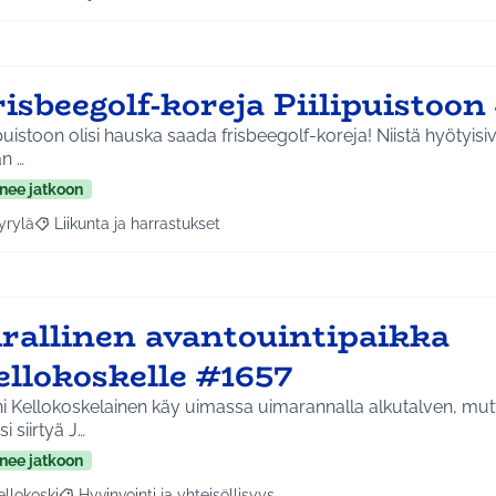
a tulokset aihepiirin mukaan: Jokela
Rajaa tulokset teeman mukaan: Infra ja liikenne
isbeegolf-koreja Piilipuistoon
ipuistoon olisi hauska saada frisbeegolf-koreja! Niistä hyötyisiv
n …
nee jatkoon
yrylä
Liikunta ja harrastukset
a tulokset aihepiirin mukaan: Hyrylä
Rajaa tulokset teeman mukaan: Liikunta ja harrastukset
irallinen avantouintipaikka
ellokoskelle #1657
 Kellokoskelainen käy uimassa uimarannalla alkutalven, mutta
si siirtyä J…
nee jatkoon
ellokoski
Hyvinvointi ja yhteisöllisyys