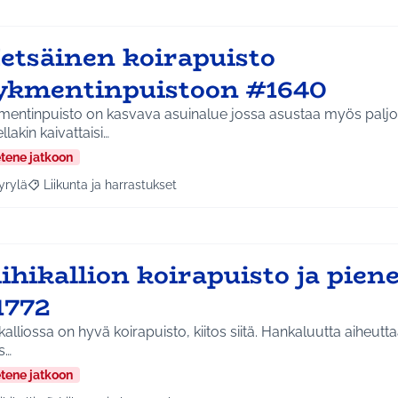
etsäinen koirapuisto
ykmentinpuistoon #1640
entinpuisto on kasvava asuinalue jossa asustaa myös paljon 
llakin kaivattaisi…
etene jatkoon
yrylä
Liikunta ja harrastukset
a tulokset aihepiirin mukaan: Hyrylä
Rajaa tulokset teeman mukaan: Liikunta ja harrastukset
ihikallion koirapuisto ja piene
1772
liossa on hyvä koirapuisto, kiitos siitä. Hankaluutta aiheuttaa se ettei sinne oikein
s…
etene jatkoon