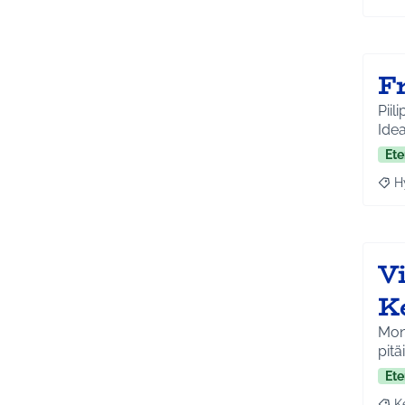
Raja
Fr
Piil
Idea
Ete
H
Raja
V
K
Moni
pitäi
Ete
K