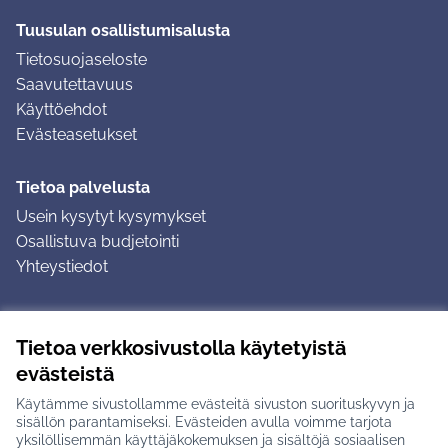
Tuusulan osallistumisalusta
Tietosuojaseloste
Saavutettavuus
Käyttöehdot
Evästeasetukset
Tietoa palvelusta
Usein kysytyt kysymykset
Osallistuva budjetointi
Yhteystiedot
Ohjeet
Tietoa verkkosivustolla käytetyistä
Ohjeet kirjautumiseen
evästeistä
Ohjeet kommentin jättämiseen
Käytämme sivustollamme evästeitä sivuston suorituskyvyn ja
sisällön parantamiseksi. Evästeiden avulla voimme tarjota
yksilöllisemmän käyttäjäkokemuksen ja sisältöjä sosiaalisen