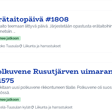
rätaitopäivä #1808
aito teemaan liittyvä päivä. Järjestetään opastusta erätaitoihin
lähimetsiin. …
nee jatkoon
oko Tuusula
Liikunta ja harrastukset
aa tulokset aihepiirin mukaan: Koko Tuusula
Rajaa tulokset teeman mukaan: Liikunta ja harrastukset
olkuvene Rusutjärven uimaran
1575
itaan uusi polkuvene rikkontuneen tilalle. Polkuvene oli suosi
tössä.
nee jatkoon
telä-Tuusulan kylät
Liikunta ja harrastukset
a tulokset aihepiirin mukaan: Etelä-Tuusulan kylät
Rajaa tulokset teeman mukaan: Liikunta ja harras