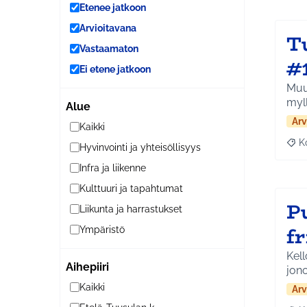
Etenee jatkoon
Arvioitavana
T
Vastaamaton
#
Ei etene jatkoon
Muun
myl
Alue
Arv
Kaikki
K
Hyvinvointi ja yhteisöllisyys
Raj
Infra ja liikenne
Kulttuuri ja tapahtumat
P
Liikunta ja harrastukset
fr
Ympäristö
Kell
Aihepiiri
jon
Kaikki
Arv