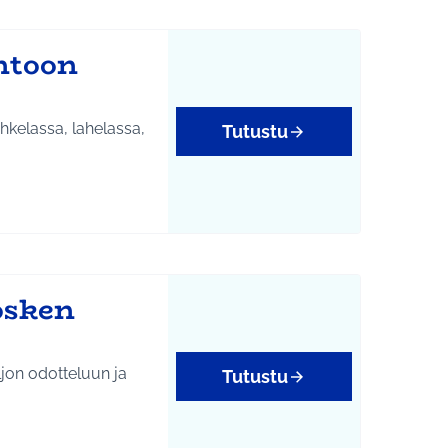
ntoon
hkelassa, lahelassa,
Tutustu
osken
ljon odotteluun ja
Tutustu