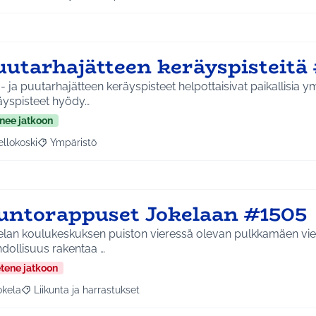
a tulokset aihepiirin mukaan: Etelä-Tuusulan kylät
Rajaa tulokset teeman mukaan: Ympäristö
uutarhajätteen keräyspisteitä
- ja puutarhajätteen keräyspisteet helpottaisivat paikallisia 
äyspisteet hyödy…
nee jatkoon
ellokoski
Ympäristö
a tulokset aihepiirin mukaan: Kellokoski
Rajaa tulokset teeman mukaan: Ympäristö
untorappuset Jokelaan #1505
elan koulukeskuksen puiston vieressä olevan pulkkamäen vier
dollisuus rakentaa …
etene jatkoon
okela
Liikunta ja harrastukset
a tulokset aihepiirin mukaan: Jokela
Rajaa tulokset teeman mukaan: Liikunta ja harrastukset