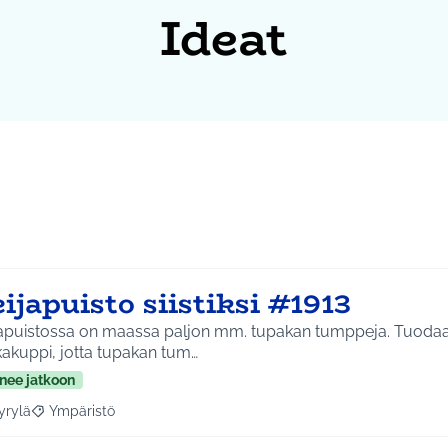
Ideat
ijapuisto siistiksi #1913
japuistossa on maassa paljon mm. tupakan tumppeja. Tuoda
kakuppi, jotta tupakan tum…
nee jatkoon
yrylä
Ympäristö
a tulokset aihepiirin mukaan: Hyrylä
Rajaa tulokset teeman mukaan: Ympäristö