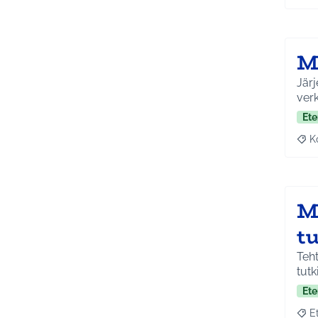
M
Järj
ver
Ete
K
Raj
M
t
Teht
tut
Ete
E