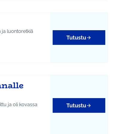
 ja luontoretkiä
Tutustu
nalle
ttu ja oli kovassa
Tutustu
tukset