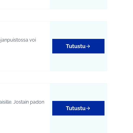
ojanpuistossa voi
Tutustu
aisille. Jostain padon
Tutustu