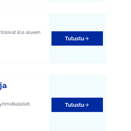
toisivat iloa alueen
Tutustu
ja
työmatkalaiset,
Tutustu