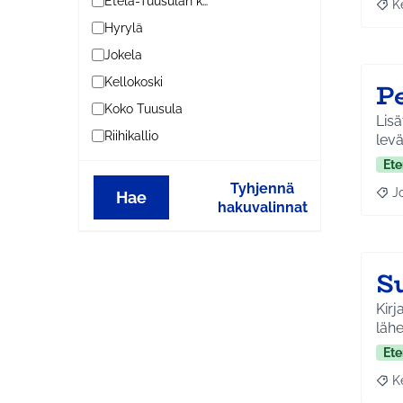
Etelä-Tuusulan kylät
K
Raja
Hyrylä
Jokela
Kellokoski
P
Koko Tuusula
Lisä
Riihikallio
lev
Ete
Tyhjennä
J
Hae
Raja
hakuvalinnat
S
Kirj
lähe
Ete
K
Raja