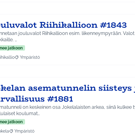
uluvalot Riihikallioon #1843
netaan jouluvalot Riihikallioon esim. liikenneympyrään. Valot 
asukkaille. …
nee jatkoon
ihikallio
Ympäristö
a tulokset aihepiirin mukaan: Riihikallio
Rajaa tulokset teeman mukaan: Ympäristö
okelan asematunnelin siisteys 
rvallisuus #1881
atunneli on keskeinen osa Jokelalaisten arkea, siinä kulkee 
lulaiset koulumat…
nee jatkoon
okela
Ympäristö
a tulokset aihepiirin mukaan: Jokela
Rajaa tulokset teeman mukaan: Ympäristö