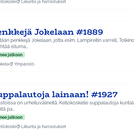
ellokoski
Liikunta ja harrastukset
a tulokset aihepiirin mukaan: Kellokoski
Rajaa tulokset teeman mukaan: Liikunta ja harrastukset
enkkejä Jokelaan #1889
tään penkkejä Jokelaan, jotta esim. Lampireitin varrell, Tolkin
ähtää istuma…
nee jatkoon
okela
Ympäristö
a tulokset aihepiirin mukaan: Jokela
Rajaa tulokset teeman mukaan: Ympäristö
uppalautoja lainaan! #1927
astoissa on urheiluvälineitä. Kellokoskelle suppalautoja kuntal
ltä pa…
nee jatkoon
ellokoski
Liikunta ja harrastukset
a tulokset aihepiirin mukaan: Kellokoski
Rajaa tulokset teeman mukaan: Liikunta ja harrastukset