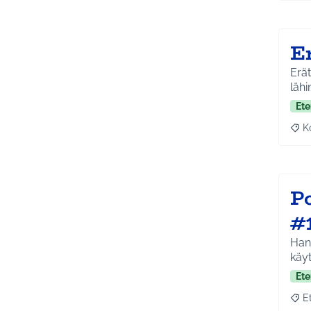
E
Erät
Ete
K
Raj
P
#
Hank
käy
Ete
E
Raja