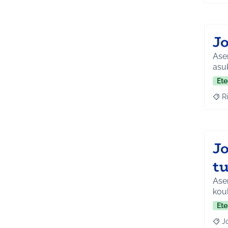
Jo
Asen
Ete
Ri
Raja
J
tu
Asem
kou
Ete
J
Raja