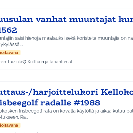
uusulan vanhat muuntajat ku
1562
tajiin saisi hienoja maalauksi sekä koristeita muuntajia on na
lykylässä,…
ioitavana
oko Tuusula
Kulttuuri ja tapahtumat
aa tulokset aihepiirin mukaan: Koko Tuusula
Rajaa tulokset teeman mukaan: Kulttuuri ja tapahtumat
uttaus-/harjoittelukori Kellok
isbeegolf radalle #1988
okosken frisbeegolf rata on kovalla käytöllä ja aikaa kuluu pa
otukseen. Ra…
ioitavana