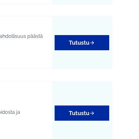
mahdollisuus päästä
Tutustu
idosta ja
Tutustu