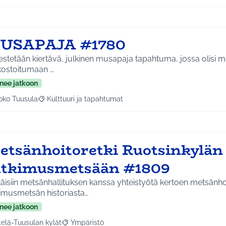
USAPAJA #1780
estetään kiertävä, julkinen musapaja tapahtuma, jossa olisi 
kostoitumaan …
nee jatkoon
oko Tuusula
Kulttuuri ja tapahtumat
aa tulokset aihepiirin mukaan: Koko Tuusula
Rajaa tulokset teeman mukaan: Kulttuuri ja tapahtumat
etsänhoitoretki Ruotsinkylän
utkimusmetsään #1809
äisiin metsänhallituksen kanssa yhteistyötä kertoen metsänho
kimusmetsän historiasta…
nee jatkoon
telä-Tuusulan kylät
Ympäristö