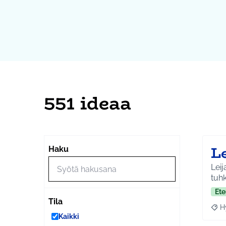
551 ideaa
Le
Haku
Lei
tuh
Ete
Tila
H
Raja
Kaikki