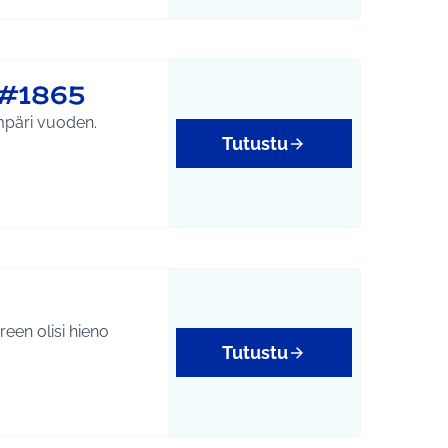
 #1865
ympäri vuoden.
Tutustu
een olisi hieno
Tutustu