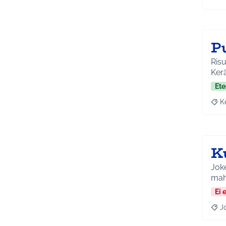
Raja
P
Risu
Ker
Ete
K
Raja
K
Jok
mah
Ei 
J
Raja