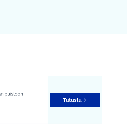
an puistoon
Tutustu