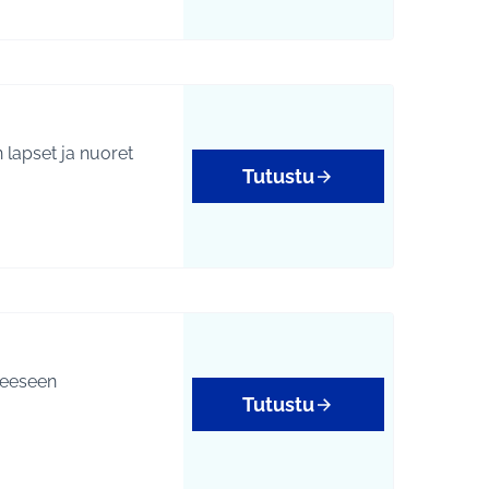
n lapset ja nuoret
Tutustu
neeseen
Tutustu
tukset