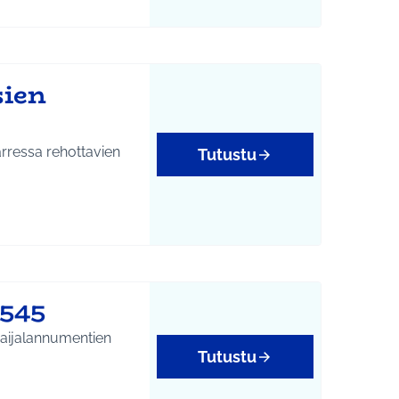
sien
ottavien
Tutustu
545
paijalannumentien
Tutustu