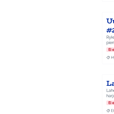
U
#
Ryk
pie
Ei 
H
Raja
L
Lahe
harj
Ei 
E
Raja