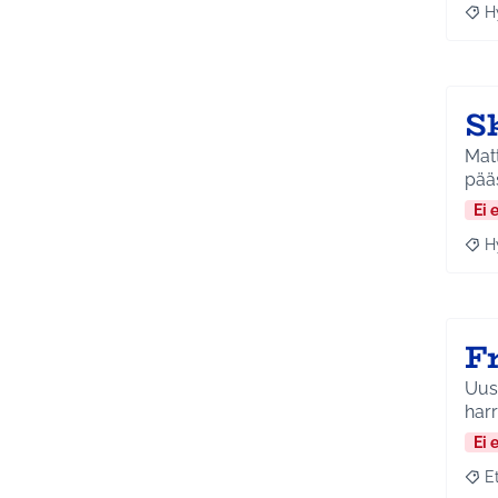
H
Raja
S
Matt
pääs
Ei 
H
Raja
F
Uus
harr
Ei 
E
Raja