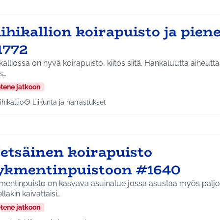
ihikallion koirapuisto ja piene
1772
liossa on hyvä koirapuisto, kiitos siitä. Hankaluutta aiheuttaa se ettei sinne oikein
s…
etene jatkoon
ihikallio
Liikunta ja harrastukset
a tulokset aihepiirin mukaan: Riihikallio
Rajaa tulokset teeman mukaan: Liikunta ja harrastukset
etsäinen koirapuisto
ykmentinpuistoon #1640
entinpuisto on kasvava asuinalue jossa asustaa myös paljon 
llakin kaivattaisi…
etene jatkoon