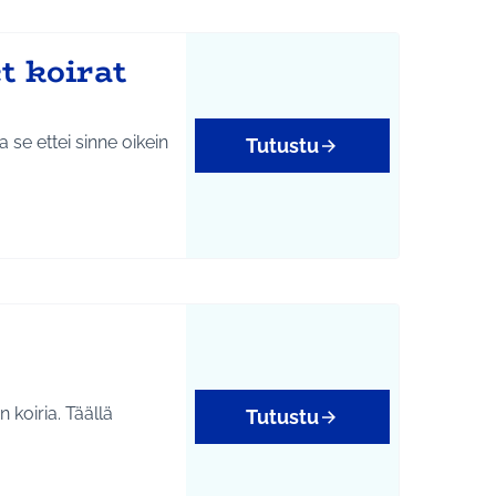
t koirat
Tutustu
koiria. Täällä
Tutustu