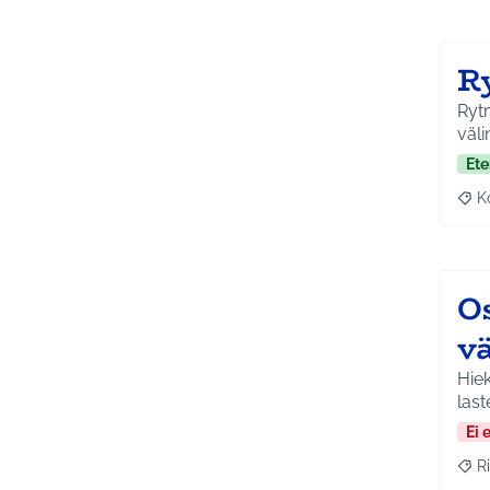
R
Rytm
väli
Ete
K
Raj
O
vä
Hiek
last
Ei 
Ri
Raja