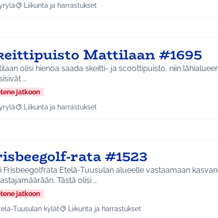
yrylä
Liikunta ja harrastukset
a tulokset aihepiirin mukaan: Hyrylä
Rajaa tulokset teeman mukaan: Liikunta ja harrastukset
keittipuisto Mattilaan #1695
ilaan olisi hienoa saada skeitti- ja scoottipuisto, niin lähialuee
isivät …
etene jatkoon
yrylä
Liikunta ja harrastukset
a tulokset aihepiirin mukaan: Hyrylä
Rajaa tulokset teeman mukaan: Liikunta ja harrastukset
risbeegolf-rata #1523
i Frisbeegolfrata Etelä-Tuusulan alueelle vastaamaan kasva
astajamäärään. Tästä olisi …
etene jatkoon
telä-Tuusulan kylät
Liikunta ja harrastukset
a tulokset aihepiirin mukaan: Etelä-Tuusulan kylät
Rajaa tulokset teeman mukaan: Liikunta ja harras