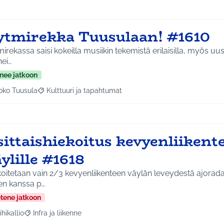
ytmirekka Tuusulaan! #1610
irekassa saisi kokeilla musiikin tekemistä erilaisilla, myös uusill
nei…
nee jatkoon
oko Tuusula
Kulttuuri ja tapahtumat
aa tulokset aihepiirin mukaan: Koko Tuusula
Rajaa tulokset teeman mukaan: Kulttuuri ja tapahtumat
sittaishiekoitus kevyenliikent
ylille #1618
oitetaan vain 2/3 kevyenliikenteen väylän leveydestä ajorada
en kanssa p…
etene jatkoon
ihikallio
Infra ja liikenne
a tulokset aihepiirin mukaan: Riihikallio
Rajaa tulokset teeman mukaan: Infra ja liikenne