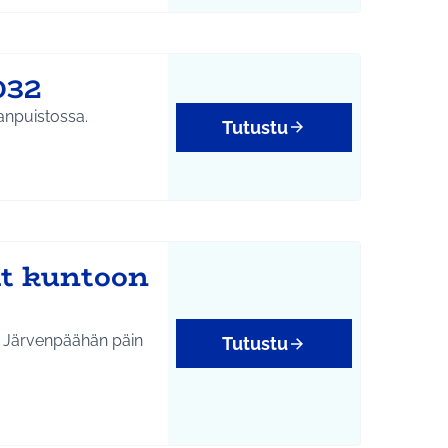
032
anpuistossa.
Tutustu
it kuntoon
ta Järvenpäähän päin
Tutustu