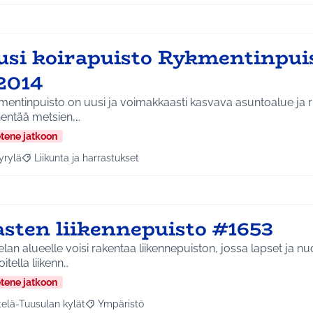
usi koirapuisto Rykmentinpui
2014
mentinpuisto on uusi ja voimakkaasti kasvava asuntoalue ja
nentää metsien,…
etene jatkoon
yrylä
Liikunta ja harrastukset
a tulokset aihepiirin mukaan: Hyrylä
Rajaa tulokset teeman mukaan: Liikunta ja harrastukset
asten liikennepuisto #1653
lan alueelle voisi rakentaa liikennepuiston, jossa lapset ja nu
oitella liikenn…
etene jatkoon
telä-Tuusulan kylät
Ympäristö
a tulokset aihepiirin mukaan: Etelä-Tuusulan kylät
Rajaa tulokset teeman mukaan: Ympäristö