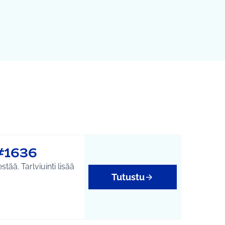
#1636
ää. Tarlviuinti lisää
Tutustu