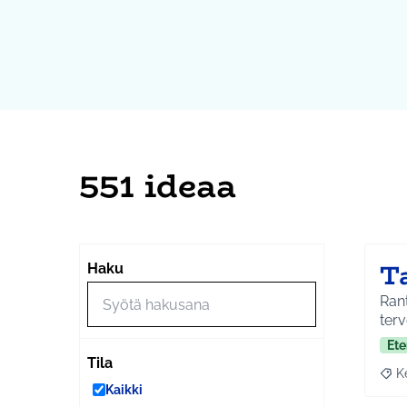
551 ideaa
T
Haku
Rant
terv
Ete
Tila
K
Raja
Kaikki