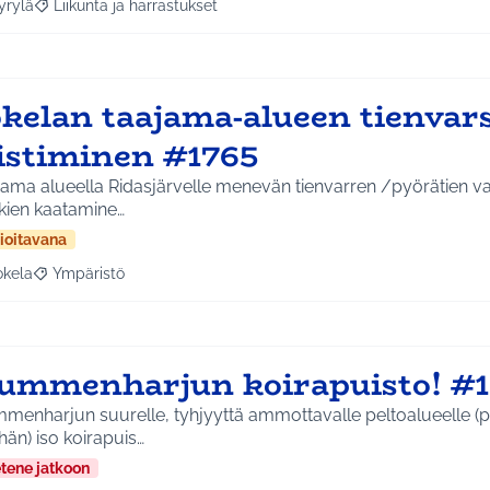
yrylä
Liikunta ja harrastukset
a tulokset aihepiirin mukaan: Hyrylä
Rajaa tulokset teeman mukaan: Liikunta ja harrastukset
okelan taajama-alueen tienvar
iistiminen #1765
ama alueella Ridasjärvelle menevän tienvarren /pyörätien varressa reh
kien kaatamine…
ioitavana
okela
Ympäristö
a tulokset aihepiirin mukaan: Jokela
Rajaa tulokset teeman mukaan: Ympäristö
ummenharjun koirapuisto! #1
menharjun suurelle, tyhjyyttä ammottavalle peltoalueelle (
än) iso koirapuis…
etene jatkoon