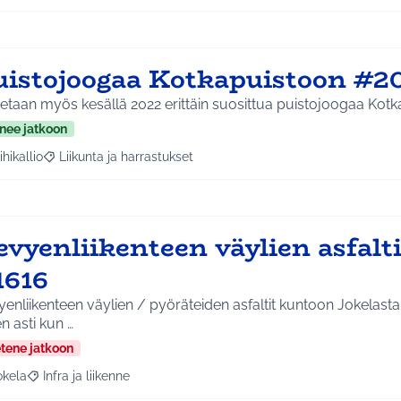
uistojoogaa Kotkapuistoon #2
etaan myös kesällä 2022 erittäin suosittua puistojoogaa Kotk
nee jatkoon
ihikallio
Liikunta ja harrastukset
a tulokset aihepiirin mukaan: Riihikallio
Rajaa tulokset teeman mukaan: Liikunta ja harrastukset
evyenliikenteen väylien asfalt
1616
enliikenteen väylien / pyöräteiden asfaltit kuntoon Jokelas
en asti kun …
etene jatkoon
okela
Infra ja liikenne
a tulokset aihepiirin mukaan: Jokela
Rajaa tulokset teeman mukaan: Infra ja liikenne