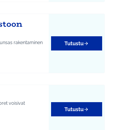
stoon
 runsas rakentaminen
Tutustu
oret voisivat
Tutustu