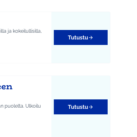
a ja kokeilullisilla,
Tutustu
een
n puolelta. Ulkoilu
Tutustu