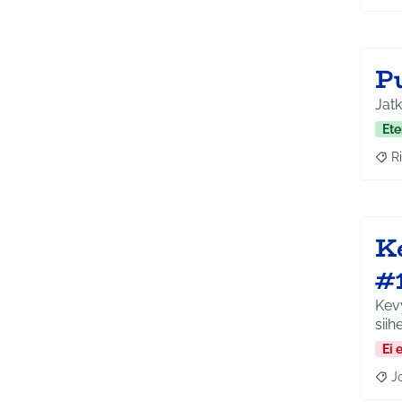
P
Jatk
Ete
Ri
Raja
K
#
Kevy
siih
Ei 
J
Raja