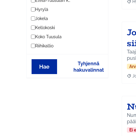
Etelä-Tuusulan kylät
H
Raja
Hyrylä
Jokela
Kellokoski
J
Koko Tuusula
s
Riihikallio
Taaj
pus
Tyhjennä
Hae
Arv
hakuvalinnat
J
Raja
N
Num
pääh
Ei 