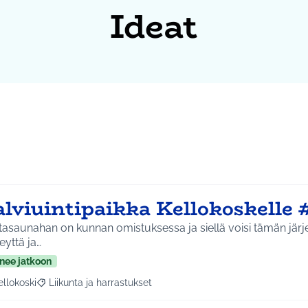
Ideat
alviuintipaikka Kellokoskelle 
asaunahan on kunnan omistuksessa ja siellä voisi tämän järjest
eyttä ja…
nee jatkoon
ellokoski
Liikunta ja harrastukset
a tulokset aihepiirin mukaan: Kellokoski
Rajaa tulokset teeman mukaan: Liikunta ja harrastukset