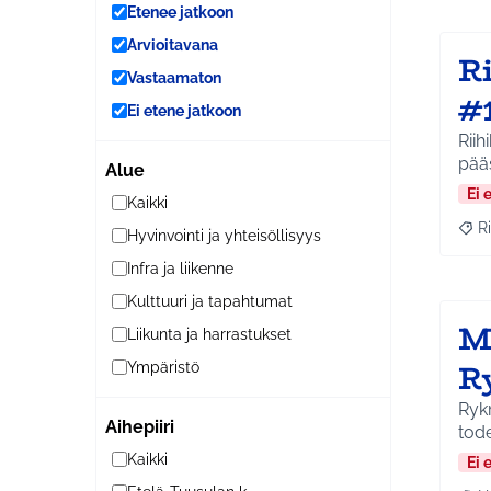
Etenee jatkoon
Arvioitavana
Ri
Vastaamaton
#
Ei etene jatkoon
Riihikal
pää
Alue
Ei 
Kaikki
Ri
Hyvinvointi ja yhteisöllisyys
Raja
Infra ja liikenne
Kulttuuri ja tapahtumat
M
Liikunta ja harrastukset
R
Ympäristö
Rykm
Aihepiiri
tode
Kaikki
Ei 