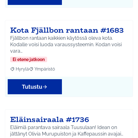
Kota Fjällbon rantaan #1683
Fjällbon rantaan kaikkien käytössä oleva kota.
Kodalle voisi luoda varaussysteemin. Kodan voisi
vara…
Ei etene jatkoon
Hyrylä
Ympäristö
Rajaa tulokset aihepiirin mukaan: Hyrylä
Rajaa tulokset teeman mukaan: Ympäristö
Tutustu
Eläinsairaala #1736
Eläimiä parantava sairaala Tuusulaan! Idean on
jättänyt Olivia Murupuiston ja Kaffepaussin avajai…