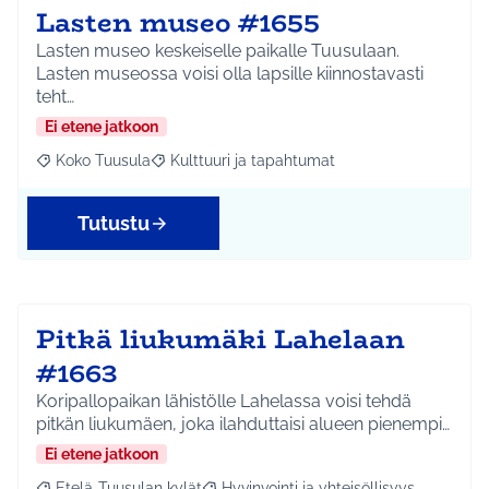
Lasten museo #1655
Lasten museo keskeiselle paikalle Tuusulaan.
Lasten museossa voisi olla lapsille kiinnostavasti
teht…
Ei etene jatkoon
Koko Tuusula
Kulttuuri ja tapahtumat
Rajaa tulokset aihepiirin mukaan: Koko Tuusula
Rajaa tulokset teeman mukaan: Kulttuuri ja ta
Tutustu
Pitkä liukumäki Lahelaan
#1663
Koripallopaikan lähistölle Lahelassa voisi tehdä
pitkän liukumäen, joka ilahduttaisi alueen pienempi…
Ei etene jatkoon
Etelä-Tuusulan kylät
Hyvinvointi ja yhteisöllisyys