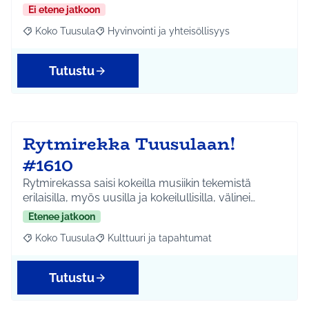
Ei etene jatkoon
Koko Tuusula
Hyvinvointi ja yhteisöllisyys
Rajaa tulokset aihepiirin mukaan: Koko Tuusula
Rajaa tulokset teeman mukaan: Hyvinvointi ja y
Tutustu
Rytmirekka Tuusulaan!
#1610
Rytmirekassa saisi kokeilla musiikin tekemistä
erilaisilla, myös uusilla ja kokeilullisilla, välinei…
Etenee jatkoon
Koko Tuusula
Kulttuuri ja tapahtumat
Rajaa tulokset aihepiirin mukaan: Koko Tuusula
Rajaa tulokset teeman mukaan: Kulttuuri ja ta
Tutustu