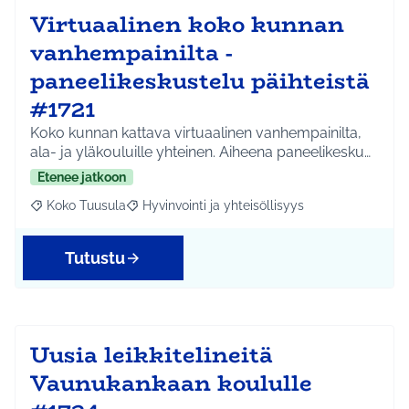
Virtuaalinen koko kunnan
vanhempainilta -
paneelikeskustelu päihteistä
#1721
Koko kunnan kattava virtuaalinen vanhempainilta,
ala- ja yläkouluille yhteinen. Aiheena paneelikesku…
Etenee jatkoon
Koko Tuusula
Hyvinvointi ja yhteisöllisyys
Rajaa tulokset aihepiirin mukaan: Koko Tuusula
Rajaa tulokset teeman mukaan: Hyvinvointi ja y
Tutustu
Uusia leikkitelineitä
Vaunukankaan koululle