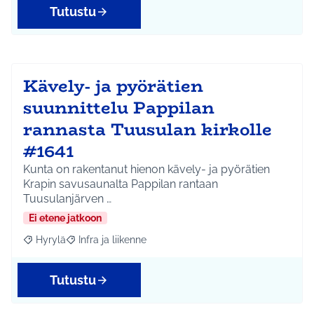
Tutustu
Kävely- ja pyörätien
suunnittelu Pappilan
rannasta Tuusulan kirkolle
#1641
Kunta on rakentanut hienon kävely- ja pyörätien
Krapin savusaunalta Pappilan rantaan
Tuusulanjärven …
Ei etene jatkoon
Hyrylä
Infra ja liikenne
Rajaa tulokset aihepiirin mukaan: Hyrylä
Rajaa tulokset teeman mukaan: Infra ja liikenne
Tutustu