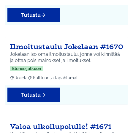
Rajaa tulokset aihepiirin mukaan: Hyrylä
Rajaa tulokset teeman mukaan: Ympäristö
Tutustu
Ilmoitustaulu Jokelaan #1670
Jokelaan iso oma ilmoitustaulu, jonne voi kiinnittää
ja ottaa pois mainokset ja ilmoitukset.
Etenee jatkoon
Jokela
Kulttuuri ja tapahtumat
Rajaa tulokset aihepiirin mukaan: Jokela
Rajaa tulokset teeman mukaan: Kulttuuri ja tapahtum
Tutustu
Valoa ulkoilupolulle! #1671