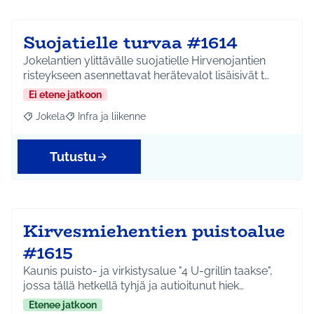
Suojatielle turvaa #1614
Jokelantien ylittävälle suojatielle Hirvenojantien
risteykseen asennettavat herätevalot lisäisivät t…
Ei etene jatkoon
Jokela
Infra ja liikenne
Rajaa tulokset aihepiirin mukaan: Jokela
Rajaa tulokset teeman mukaan: Infra ja liikenne
Tutustu
Kirvesmiehentien puistoalue
#1615
Kaunis puisto- ja virkistysalue "4 U-grillin taakse",
jossa tällä hetkellä tyhjä ja autioitunut hiek…
Etenee jatkoon