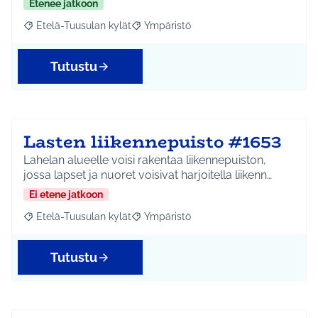
Etenee jatkoon
Etelä-Tuusulan kylät
Ympäristö
Rajaa tulokset aihepiirin mukaan: Etelä-Tuusulan kylät
Rajaa tulokset teeman mukaan: Ympäri
Tutustu
Lasten liikennepuisto #1653
Lahelan alueelle voisi rakentaa liikennepuiston,
jossa lapset ja nuoret voisivat harjoitella liikenn…
Ei etene jatkoon
Etelä-Tuusulan kylät
Ympäristö
Rajaa tulokset aihepiirin mukaan: Etelä-Tuusulan kylät
Rajaa tulokset teeman mukaan: Ympäri
Tutustu