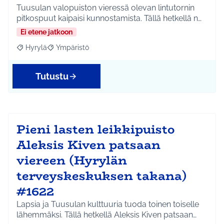
Tuusulan valopuiston vieressä olevan lintutornin
pitkospuut kaipaisi kunnostamista. Tällä hetkellä n…
Ei etene jatkoon
Hyrylä
Ympäristö
Rajaa tulokset aihepiirin mukaan: Hyrylä
Rajaa tulokset teeman mukaan: Ympäristö
Tutustu
Pieni lasten leikkipuisto
Aleksis Kiven patsaan
viereen (Hyrylän
terveyskeskuksen takana)
#1622
Lapsia ja Tuusulan kulttuuria tuoda toinen toiselle
lähemmäksi. Tällä hetkellä Aleksis Kiven patsaan…