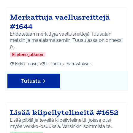
Merkattuja vaellusreittejä
#1644
Ehdotetaan merkittyjä vaellusreittejä Tuusulan
metsiin ja maalaismaisemiin. Tuusulassa on onneksi
p…
Ei etene jatkoon
Koko Tuusula
Liikunta ja harrastukset
Rajaa tulokset aihepiirin mukaan: Koko Tuusula
Rajaa tulokset teeman mukaan: Liikunta ja harr
Tutustu
Lisää kiipeilytelineitä #1652
Lisää pitkiä ja leveitä kiipeilytelineitä, joissa olisi
myös verkko-osuuksia. Varsinkin isommista te…