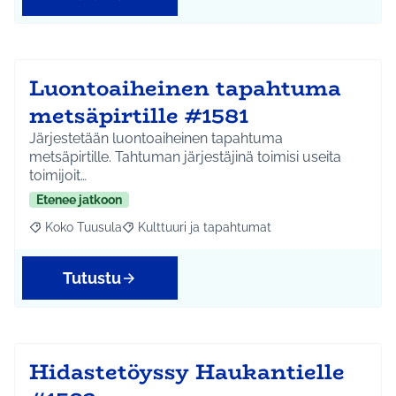
Luontoaiheinen tapahtuma
metsäpirtille #1581
Järjestetään luontoaiheinen tapahtuma
metsäpirtille. Tahtuman järjestäjinä toimisi useita
toimijoit…
Etenee jatkoon
Koko Tuusula
Kulttuuri ja tapahtumat
Rajaa tulokset aihepiirin mukaan: Koko Tuusula
Rajaa tulokset teeman mukaan: Kulttuuri ja ta
Tutustu
Hidastetöyssy Haukantielle