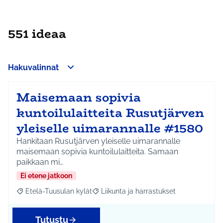
551 ideaa
Hakuvalinnat
Maisemaan sopivia
kuntoilulaitteita Rusutjärven
yleiselle uimarannalle #1580
Hankitaan Rusutjärven yleiselle uimarannalle
maisemaan sopivia kuntoilulaitteita. Samaan
paikkaan mi…
Ei etene jatkoon
Etelä-Tuusulan kylät
Liikunta ja harrastukset
Rajaa tulokset aihepiirin mukaan: Etelä-Tuusulan kylät
Rajaa tulokset teeman mukaan: Liikunta
Tutustu