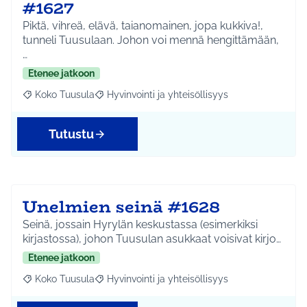
#1627
Piktä, vihreä, elävä, taianomainen, jopa kukkiva!,
tunneli Tuusulaan. Johon voi mennä hengittämään,
…
Etenee jatkoon
Koko Tuusula
Hyvinvointi ja yhteisöllisyys
Rajaa tulokset aihepiirin mukaan: Koko Tuusula
Rajaa tulokset teeman mukaan: Hyvinvointi ja y
Tutustu
Unelmien seinä #1628
Seinä, jossain Hyrylän keskustassa (esimerkiksi
kirjastossa), johon Tuusulan asukkaat voisivat kirjo…
Etenee jatkoon
Koko Tuusula
Hyvinvointi ja yhteisöllisyys
Rajaa tulokset aihepiirin mukaan: Koko Tuusula
Rajaa tulokset teeman mukaan: Hyvinvointi ja y