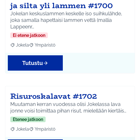
ja silta yli lammen #1700
Jokelan keskuslammen keskelle iso suihkulähde,
joka samalla hapettaisi lammen vettä (mallia
Lappeenr…
Ei etene jatkoon
Jokela
Ympäristö
Rajaa tulokset aihepiirin mukaan: Jokela
Rajaa tulokset teeman mukaan: Ympäristö
Tutustu
Risuroskalavat #1702
Muutaman kerran vuodessa olisi Jokelassa lava
jonne voisi toimittaa pihan risut, mielellään kiertäis…
Etenee jatkoon
Jokela
Ympäristö
Rajaa tulokset aihepiirin mukaan: Jokela
Rajaa tulokset teeman mukaan: Ympäristö