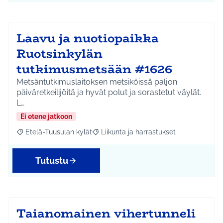
Laavu ja nuotiopaikka
Ruotsinkylän
tutkimusmetsään #1626
Metsäntutkimuslaitoksen metsiköissä paljon
päiväretkeilijöitä ja hyvät polut ja sorastetut väylät.
L…
Ei etene jatkoon
Etelä-Tuusulan kylät
Liikunta ja harrastukset
Rajaa tulokset aihepiirin mukaan: Etelä-Tuusulan kylät
Rajaa tulokset teeman mukaan: Liikunta
Tutustu
Taianomainen vihertunneli