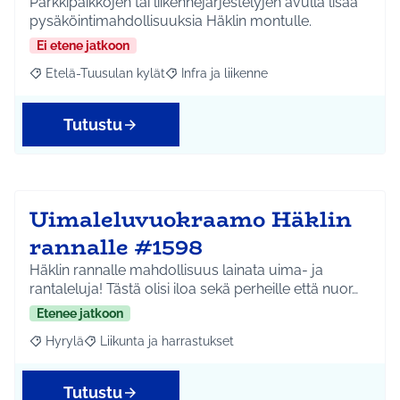
Parkkipaikkojen tai liikennejärjestelyjen avulla lisää
pysäköintimahdollisuuksia Häklin montulle.
Ei etene jatkoon
Etelä-Tuusulan kylät
Infra ja liikenne
Rajaa tulokset aihepiirin mukaan: Etelä-Tuusulan kylät
Rajaa tulokset teeman mukaan: Infra ja 
Tutustu
Uimaleluvuokraamo Häklin
rannalle #1598
Häklin rannalle mahdollisuus lainata uima- ja
rantaleluja! Tästä olisi iloa sekä perheille että nuor…
Etenee jatkoon
Hyrylä
Liikunta ja harrastukset
Rajaa tulokset aihepiirin mukaan: Hyrylä
Rajaa tulokset teeman mukaan: Liikunta ja harrastuks
Tutustu