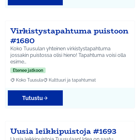
Virkistystapahtuma puistoon
#1680
Koko Tuusulan yhteinen virkistystapahtuma
jossakin puistossa olisi hieno! Tapahtuma voisi olla
esime…
Etenee jatkoon
Koko Tuusula
Kulttuuri ja tapahtumat
Rajaa tulokset aihepiirin mukaan: Koko Tuusula
Rajaa tulokset teeman mukaan: Kulttuuri ja ta
Tutustu
Uusia leikkipuistoja #1693
Uusia leikkipuistoja Tuusulaan! Idea on saatu