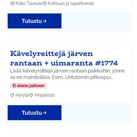
Koko Tuusula
Kulttuuri ja tapahtumat
Rajaa tulokset aihepiirin mukaan: Koko Tuusula
Rajaa tulokset teeman mukaan: Kulttuuri ja ta
Tutustu
Kävelyreittejä järven
rantaan + uimaranta #1774
Lisää kävelyreittejä järven rantaan paikkoihin, jonne
se on mahdollista. Esim. Lintutornin pitkospui…
Ei etene jatkoon
Hyrylä
Ympäristö
Rajaa tulokset aihepiirin mukaan: Hyrylä
Rajaa tulokset teeman mukaan: Ympäristö
Tutustu