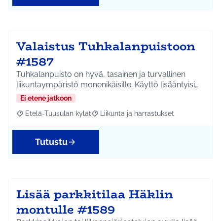
Valaistus Tuhkalanpuistoon
#1587
Tuhkalanpuisto on hyvä, tasainen ja turvallinen
liikuntaympäristö monenikäisille. Käyttö lisääntyisi…
Ei etene jatkoon
Etelä-Tuusulan kylät
Liikunta ja harrastukset
Rajaa tulokset aihepiirin mukaan: Etelä-Tuusulan kylät
Rajaa tulokset teeman mukaan: Liikunta
Tutustu
Lisää parkkitilaa Häklin
montulle #1589