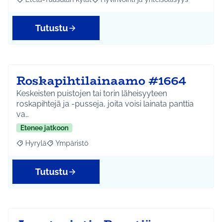
Rajaa tulokset aihepiirin mukaan: Etelä-Tuusulan kylät
Rajaa tulokset teeman mukaan: Hyvinvoin
Tutustu
Roskapihtilainaamo #1664
Keskeisten puistojen tai torin läheisyyteen
roskapihtejä ja -pusseja, joita voisi lainata panttia
va…
Etenee jatkoon
Hyrylä
Ympäristö
Rajaa tulokset aihepiirin mukaan: Hyrylä
Rajaa tulokset teeman mukaan: Ympäristö
Tutustu