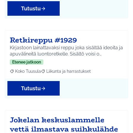
Tutustu
Retkireppu #1929
Kirjastoon lainattavaksi reppu joka sisältää ideoita ja
apuvälineitä luontoretkelle. Sisältö voisi o…
Etenee jatkoon
Koko Tuusula
Liikunta ja harrastukset
Rajaa tulokset aihepiirin mukaan: Koko Tuusula
Rajaa tulokset teeman mukaan: Liikunta ja harr
Tutustu
Jokelan keskuslammelle
vettä ilmastava suihkulähde