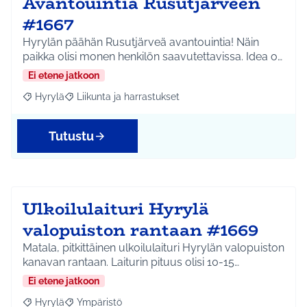
Avantouintia Rusutjärveen
#1667
Hyrylän päähän Rusutjärveä avantouintia! Näin
paikka olisi monen henkilön saavutettavissa. Idea o…
Ei etene jatkoon
Hyrylä
Liikunta ja harrastukset
Rajaa tulokset aihepiirin mukaan: Hyrylä
Rajaa tulokset teeman mukaan: Liikunta ja harrastuks
Tutustu
Ulkoilulaituri Hyrylä
valopuiston rantaan #1669
Matala, pitkittäinen ulkoilulaituri Hyrylän valopuiston
kanavan rantaan. Laiturin pituus olisi 10-15…
Ei etene jatkoon
Hyrylä
Ympäristö