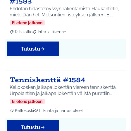
#1583
Ehdotan hidastetöyssyn rakentamista Haukantielle,
mielellään heti Metsontien risteyksen jälkeen. Et…
Ei etene jatkoon
Riihikallio
Infra ja liikenne
Rajaa tulokset aihepiirin mukaan: Riihikallio
Rajaa tulokset teeman mukaan: Infra ja liikenne
Tutustu
Tenniskenttä #1584
Kellokosken jalkapallokentän viereen tenniskenttä.
Urpolantien ja jalkapallokentän välistä purettiin…
Ei etene jatkoon
Kellokoski
Liikunta ja harrastukset
Rajaa tulokset aihepiirin mukaan: Kellokoski
Rajaa tulokset teeman mukaan: Liikunta ja harrast
Tutustu