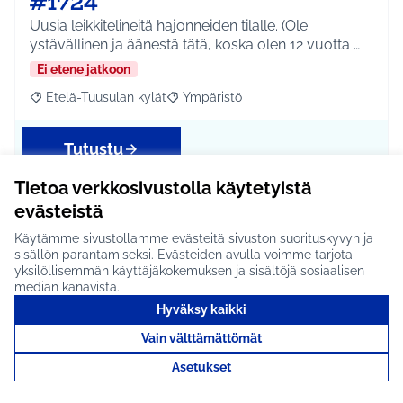
#1724
Uusia leikkitelineitä hajonneiden tilalle. (Ole
ystävällinen ja äänestä tätä, koska olen 12 vuotta …
Ei etene jatkoon
Etelä-Tuusulan kylät
Ympäristö
Rajaa tulokset aihepiirin mukaan: Etelä-Tuusulan kylät
Rajaa tulokset teeman mukaan: Ympäri
Tutustu
Tietoa verkkosivustolla käytetyistä
evästeistä
Ympäristörakentaminen
Käytämme sivustollamme evästeitä sivuston suorituskyvyn ja
sisällön parantamiseksi. Evästeiden avulla voimme tarjota
#1734
yksilöllisemmän käyttäjäkokemuksen ja sisältöjä sosiaalisen
median kanavista.
Käytetään raha toteuttamatta jääneiden hankkeiden
Hyväksy kaikki
toteutukseen ympäristörakentamisessa. Idea toteu…
Vain välttämättömät
Ei etene jatkoon
Asetukset
Koko Tuusula
Ympäristö
Rajaa tulokset aihepiirin mukaan: Koko Tuusula
Rajaa tulokset teeman mukaan: Ympäristö