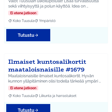
Valot Tuusulan ulkoilupolulle! Lisää turvallisuutta
sekä viihtyisyyttä ja polun käyttöä. Idea on …
Ei etene jatkoon
Koko Tuusula
Ympäristö
Rajaa tulokset aihepiirin mukaan: Koko Tuusula
Rajaa tulokset teeman mukaan: Ympäristö
Tutustu
Ilmaiset kuntosalikortit
maataloisnaisille #1679
Maataloisnaisille ilmaiset kuntosalikortit. Hyvän
kunnon ylläpitäminen olisi todella tärkeää ympäri …
Ei etene jatkoon
Koko Tuusula
Liikunta ja harrastukset
Rajaa tulokset aihepiirin mukaan: Koko Tuusula
Rajaa tulokset teeman mukaan: Liikunta ja harr
Tutustu