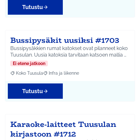
Tutustu
Bussipysäkit uusiksi #1703
Bussipysäkkien rumat katokset ovat pilanneet koko
Tuusulan. Uusia katoksia tarvitaan katsoen mallia …
Ei etene jatkoon
Koko Tuusula
Infra ja liikenne
Rajaa tulokset aihepiirin mukaan: Koko Tuusula
Rajaa tulokset teeman mukaan: Infra ja liikenne
Tutustu
Karaoke-laitteet Tuusulan
kirjastoon #1712