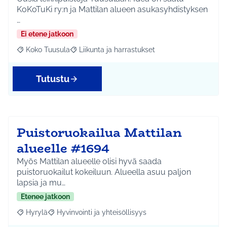
KoKoTuKi ry:n ja Mattilan alueen asukasyhdistyksen
…
Ei etene jatkoon
Koko Tuusula
Liikunta ja harrastukset
Rajaa tulokset aihepiirin mukaan: Koko Tuusula
Rajaa tulokset teeman mukaan: Liikunta ja harr
Tutustu
Puistoruokailua Mattilan
alueelle #1694
Myös Mattilan alueelle olisi hyvä saada
puistoruokailut kokeiluun. Alueella asuu paljon
lapsia ja mu…
Etenee jatkoon
Hyrylä
Hyvinvointi ja yhteisöllisyys
Rajaa tulokset aihepiirin mukaan: Hyrylä
Rajaa tulokset teeman mukaan: Hyvinvointi ja yhteisöl