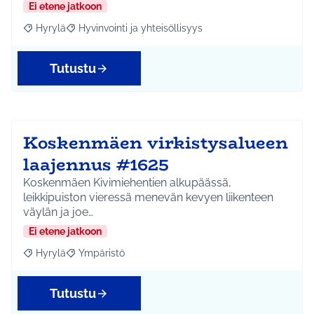
Ei etene jatkoon
Hyrylä
Hyvinvointi ja yhteisöllisyys
Rajaa tulokset aihepiirin mukaan: Hyrylä
Rajaa tulokset teeman mukaan: Hyvinvointi ja yhteisöl
Tutustu
Koskenmäen virkistysalueen
laajennus #1625
Koskenmäen Kivimiehentien alkupäässä,
leikkipuiston vieressä menevän kevyen liikenteen
väylän ja joe…
Ei etene jatkoon
Hyrylä
Ympäristö
Rajaa tulokset aihepiirin mukaan: Hyrylä
Rajaa tulokset teeman mukaan: Ympäristö
Tutustu