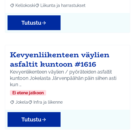
Kellokoski
Liikunta ja harrastukset
Rajaa tulokset aihepiirin mukaan: Kellokoski
Rajaa tulokset teeman mukaan: Liikunta ja harrast
Tutustu
Kevyenliikenteen väylien
asfaltit kuntoon #1616
Kevyenliikenteen väylien / pyöräteiden asfaltit
kuntoon Jokelasta Järvenpäähän päin siihen asti
kun …
Ei etene jatkoon
Jokela
Infra ja liikenne
Rajaa tulokset aihepiirin mukaan: Jokela
Rajaa tulokset teeman mukaan: Infra ja liikenne
Tutustu