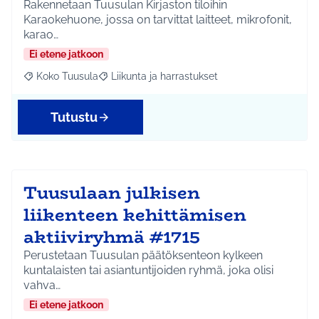
Rakennetaan Tuusulan Kirjaston tiloihin
Karaokehuone, jossa on tarvittat laitteet, mikrofonit,
karao…
Ei etene jatkoon
Koko Tuusula
Liikunta ja harrastukset
Rajaa tulokset aihepiirin mukaan: Koko Tuusula
Rajaa tulokset teeman mukaan: Liikunta ja harr
Tutustu
Tuusulaan julkisen
liikenteen kehittämisen
aktiiviryhmä #1715
Perustetaan Tuusulan päätöksenteon kylkeen
kuntalaisten tai asiantuntijoiden ryhmä, joka olisi
vahva…
Ei etene jatkoon