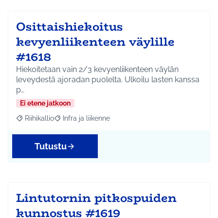
Osittaishiekoitus
kevyenliikenteen väylille
#1618
Hiekoitetaan vain 2/3 kevyenliikenteen väylän
leveydestä ajoradan puolelta. Ulkoilu lasten kanssa
p…
Ei etene jatkoon
Riihikallio
Infra ja liikenne
Rajaa tulokset aihepiirin mukaan: Riihikallio
Rajaa tulokset teeman mukaan: Infra ja liikenne
Tutustu
Lintutornin pitkospuiden
kunnostus #1619