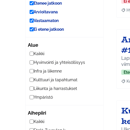
Ei 
Etenee jatkoon
H
Arvioitavana
Raja
Vastaamaton
Ei etene jatkoon
A
Alue
#
Kaikki
Laps
Hyvinvointi ja yhteisöllisyys
viim
Infra ja liikenne
Ete
Kulttuuri ja tapahtumat
K
Raj
Liikunta ja harrastukset
Ympäristö
K
Aihepiiri
k
Kaikki
Ulko