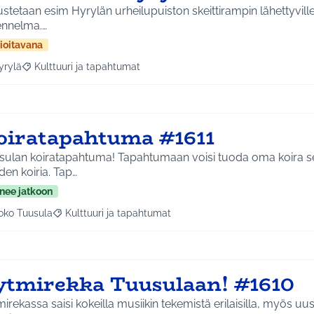
stetaan esim Hyrylän urheilupuiston skeittirampin lähettyville 
ennelma.…
ioitavana
yrylä
Kulttuuri ja tapahtumat
a tulokset aihepiirin mukaan: Hyrylä
Rajaa tulokset teeman mukaan: Kulttuuri ja tapahtumat
oiratapahtuma #1611
sulan koiratapahtuma! Tapahtumaan voisi tuoda oma koira sek
en koiria. Tap…
nee jatkoon
oko Tuusula
Kulttuuri ja tapahtumat
aa tulokset aihepiirin mukaan: Koko Tuusula
Rajaa tulokset teeman mukaan: Kulttuuri ja tapahtumat
ytmirekka Tuusulaan! #1610
irekassa saisi kokeilla musiikin tekemistä erilaisilla, myös uusill