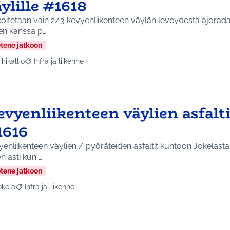
ylille #1618
oitetaan vain 2/3 kevyenliikenteen väylän leveydestä ajorada
en kanssa p…
etene jatkoon
ihikallio
Infra ja liikenne
a tulokset aihepiirin mukaan: Riihikallio
Rajaa tulokset teeman mukaan: Infra ja liikenne
evyenliikenteen väylien asfalt
1616
enliikenteen väylien / pyöräteiden asfaltit kuntoon Jokelas
en asti kun …
etene jatkoon
okela
Infra ja liikenne
a tulokset aihepiirin mukaan: Jokela
Rajaa tulokset teeman mukaan: Infra ja liikenne