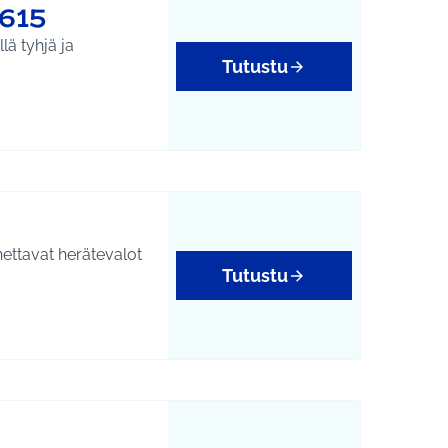
615
llä tyhjä ja
Tutustu
nettavat herätevalot
Tutustu