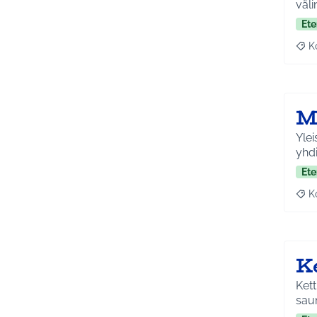
väli
Ete
K
Raj
M
Ylei
yhd
Ete
K
Raj
K
Kett
saun