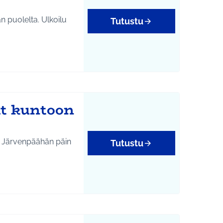
n puolelta. Ulkoilu
Tutustu
it kuntoon
ta Järvenpäähän päin
Tutustu