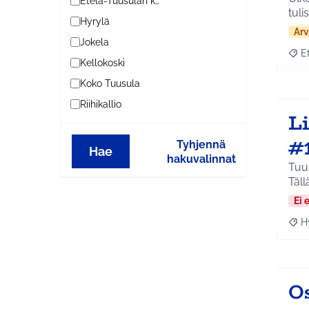
Etelä-Tuusulan kylät
tuli
Hyrylä
Arv
Jokela
E
Raja
Kellokoski
Koko Tuusula
Riihikallio
L
#
Tyhjennä
Hae
hakuvalinnat
Tuus
Täll
Ei 
H
Raja
O