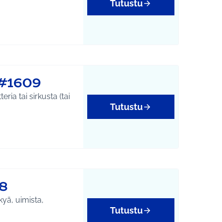
Tutustu
#1609
ria tai sirkusta (tai
Tutustu
8
kyä, uimista,
Tutustu