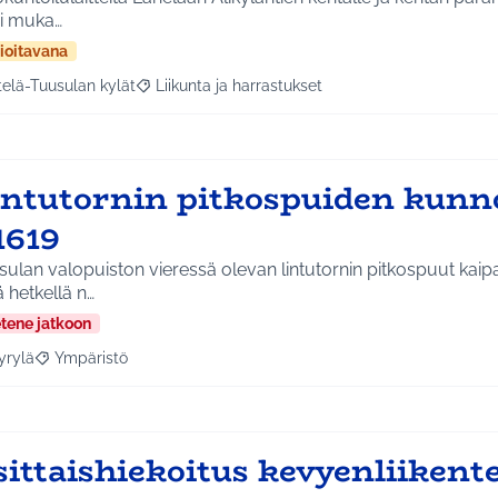
si muka…
ioitavana
telä-Tuusulan kylät
Liikunta ja harrastukset
a tulokset aihepiirin mukaan: Etelä-Tuusulan kylät
Rajaa tulokset teeman mukaan: Liikunta ja harras
intutornin pitkospuiden kunn
1619
ulan valopuiston vieressä olevan lintutornin pitkospuut kaip
ä hetkellä n…
etene jatkoon
yrylä
Ympäristö
a tulokset aihepiirin mukaan: Hyrylä
Rajaa tulokset teeman mukaan: Ympäristö
sittaishiekoitus kevyenliikent