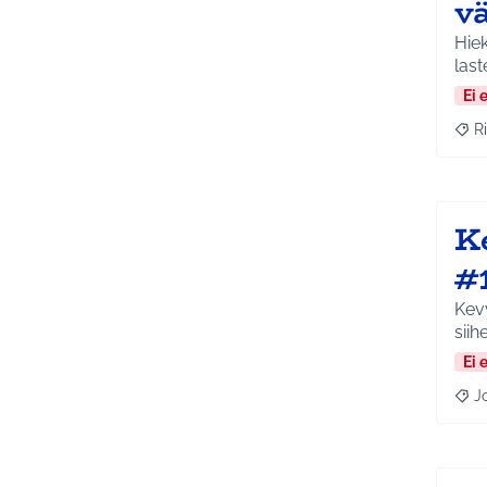
vä
Hiek
last
Ei 
Ri
Raja
K
#
Kevy
siih
Ei 
J
Raja