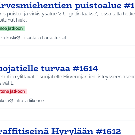
irvesmiehentien puistoalue #1
is puisto- ja virkistysalue "4 U-grillin taakse", jossa tällä hetke
oitunut hiek…
nee jatkoon
ellokoski
Liikunta ja harrastukset
a tulokset aihepiirin mukaan: Kellokoski
Rajaa tulokset teeman mukaan: Liikunta ja harrastukset
ojatielle turvaa #1614
lantien ylittävälle suojatielle Hirvenojantien risteykseen asen
sivät t…
etene jatkoon
okela
Infra ja liikenne
a tulokset aihepiirin mukaan: Jokela
Rajaa tulokset teeman mukaan: Infra ja liikenne
raffitiseinä Hyrylään #1612