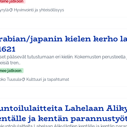
etene jatkoon
yrylä
Hyvinvointi ja yhteisöllisyys
a tulokset aihepiirin mukaan: Hyrylä
Rajaa tulokset teeman mukaan: Hyvinvointi ja yhteisöllisyys
rabian/japanin kielen kerho la
1621
et pääsevät tutustumaan eri kieliin. Kokemusten perusteella j
eisiä tren…
nee jatkoon
oko Tuusula
Kulttuuri ja tapahtumat
aa tulokset aihepiirin mukaan: Koko Tuusula
Rajaa tulokset teeman mukaan: Kulttuuri ja tapahtumat
untoilulaitteita Lahelaan Alik
entälle ja kentän parannustyö
kuntoilulaitteita Lahelaan Alikyläntien kentälle ja kentän paran