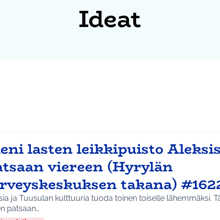
Ideat
eni lasten leikkipuisto Aleksi
atsaan viereen (Hyrylän
erveyskeskuksen takana) #162
ia ja Tuusulan kulttuuria tuoda toinen toiselle lähemmäksi. Tä
en patsaan…