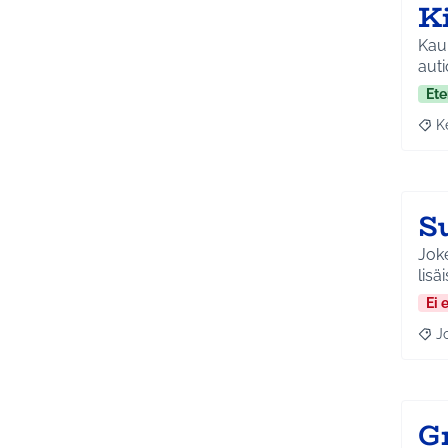
K
Kaun
auti
Ete
K
Raja
Su
Joke
lisäi
Ei 
J
Raja
G