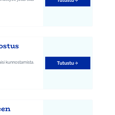
Tutustu
tukset
ostus
aisi kunnostamista.
Tutustu
een