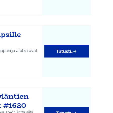
psille
apani ja arabia ovat
Tutustu
yläntien
t #1620
nustyöt, jotta siitä