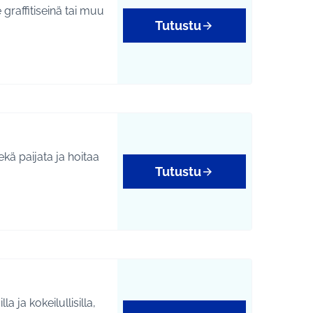
graffitiseinä tai muu
Tutustu
ä paijata ja hoitaa
Tutustu
a ja kokeilullisilla,