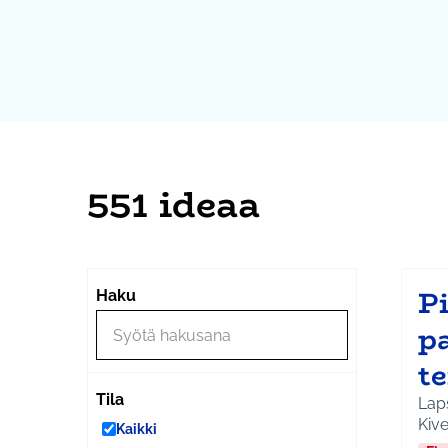
551 ideaa
Pi
Haku
p
t
Tila
Laps
Kiv
Kaikki