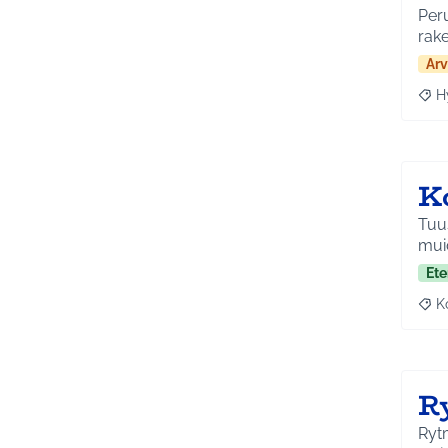
Peru
rak
Arv
H
Raja
K
Tuu
muid
Ete
K
Raj
R
Rytm