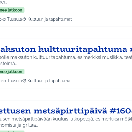
nei…
nee jatkoon
oko Tuusula
Kulttuuri ja tapahtumat
aa tulokset aihepiirin mukaan: Koko Tuusula
Rajaa tulokset teeman mukaan: Kulttuuri ja tapahtumat
aksuton kulttuuritapahtuma 
sölle maksuton kulttuuritapahtuma, esimerkiksi musiikkia, teatte
istelmä…
nee jatkoon
oko Tuusula
Kulttuuri ja tapahtumat
aa tulokset aihepiirin mukaan: Koko Tuusula
Rajaa tulokset teeman mukaan: Kulttuuri ja tapahtumat
ettusen metsäpirttipäivä #160
usen metsäpirttipäivään kuuluisi ulkopelejä, esimerkiksi mölk
omista ja grillaa…