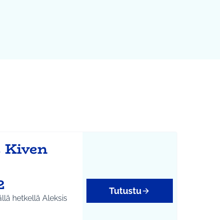
s Kiven
2
Tutustu
llä hetkellä Aleksis