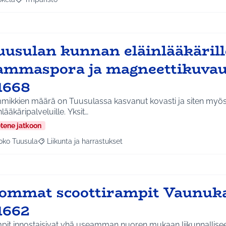
a tulokset aihepiirin mukaan: Jokela
Rajaa tulokset teeman mukaan: Ympäristö
uusulan kunnan eläinlääkärill
ammaspora ja magneettikuvaus
1668
mikkien määrä on Tuusulassa kasvanut kovasti ja siten myös
eläinlääkäripalveluille. Yksit…
etene jatkoon
oko Tuusula
Liikunta ja harrastukset
aa tulokset aihepiirin mukaan: Koko Tuusula
Rajaa tulokset teeman mukaan: Liikunta ja harrastukset
sommat scoottirampit Vaunuk
1662
pit innostaisivat yhä useamman nuoren mukaan liikunnallise