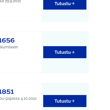
 ideapajassa 29.9.2021
Tutustu
1656
iikkumiseen
Tutustu
1851
näytelmäkerho. Idea jätetty osbu-pajassa 4.10.2021
Tutustu