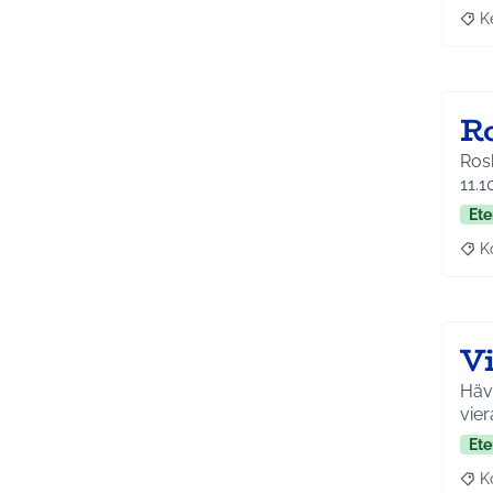
K
Raja
R
Roskik
11.1
Ete
K
Raj
Vi
Häv
vier
Ete
K
Raj