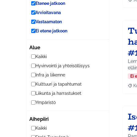
Raja
Etenee jatkoon
Arvioitavana
Vastaamaton
T
Ei etene jatkoon
h
Alue
#
Kaikki
Lem
Hyvinvointi ja yhteisöllisyys
Infra ja liikenne
Ei 
Kulttuuri ja tapahtumat
K
Raj
Liikunta ja harrastukset
Ympäristö
I
Aihepiiri
#
Kaikki
Ram