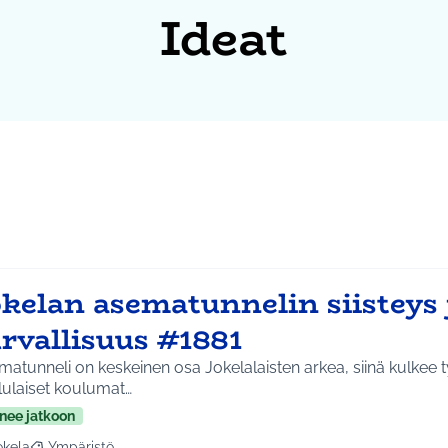
Ideat
okelan asematunnelin siisteys 
rvallisuus #1881
atunneli on keskeinen osa Jokelalaisten arkea, siinä kulkee 
lulaiset koulumat…
nee jatkoon
okela
Ympäristö