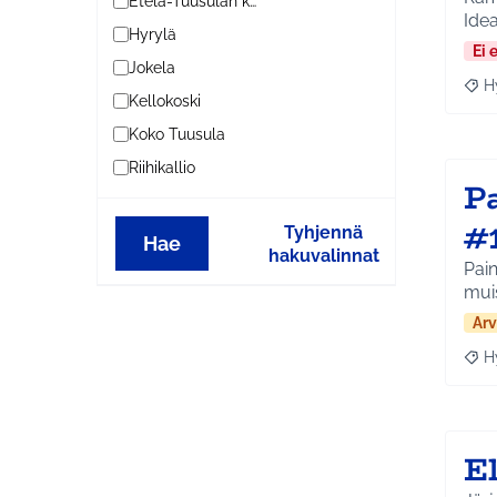
Etelä-Tuusulan kylät
Ide
Hyrylä
Ei 
Jokela
H
Raja
Kellokoski
Koko Tuusula
Riihikallio
Pa
#
Tyhjennä
Hae
hakuvalinnat
Pain
mui
Arv
H
Raja
E