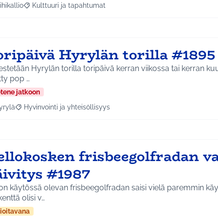
ihikallio
Kulttuuri ja tapahtumat
a tulokset aihepiirin mukaan: Riihikallio
Rajaa tulokset teeman mukaan: Kulttuuri ja tapahtumat
oripäivä Hyrylän torilla #1895
estetään Hyrylän torilla toripäivä kerran viikossa tai kerran kuuk
tty pop …
etene jatkoon
yrylä
Hyvinvointi ja yhteisöllisyys
a tulokset aihepiirin mukaan: Hyrylä
Rajaa tulokset teeman mukaan: Hyvinvointi ja yhteisöllisyys
llokosken frisbeegolfradan va
äivitys #1987
on käytössä olevan frisbeegolfradan saisi vielä paremmin kä
kenttä olisi v…
ioitavana