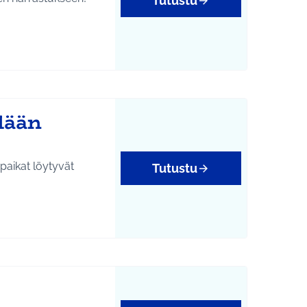
Tutustu
ylään
epaikat löytyvät
Tutustu