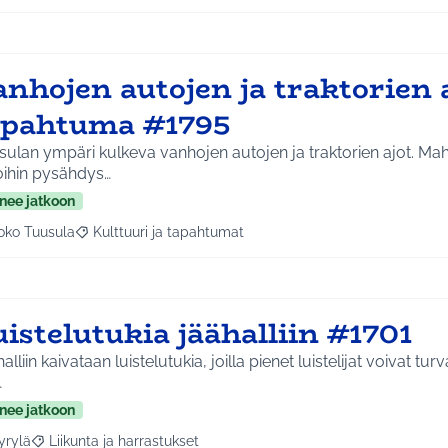
nhojen autojen ja traktorien a
apahtuma #1795
ulan ympäri kulkeva vanhojen autojen ja traktorien ajot. Ma
oihin pysähdys…
nee jatkoon
oko Tuusula
Kulttuuri ja tapahtumat
aa tulokset aihepiirin mukaan: Koko Tuusula
Rajaa tulokset teeman mukaan: Kulttuuri ja tapahtumat
istelutukia jäähalliin #1701
n luistelutukia, joilla pienet luistelijat voivat turvallisesti harjoitella
…
nee jatkoon
yrylä
Liikunta ja harrastukset