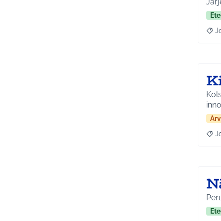
Ete
J
Raja
Ki
Kols
inno
Arv
J
Raja
N
Ete