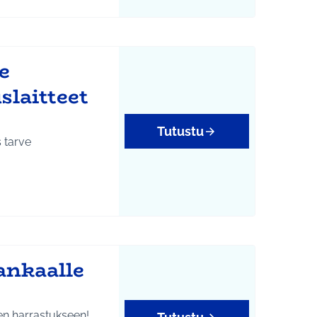
e
laitteet
Tutustu
 tarve
ankaalle
en harrastukseen!