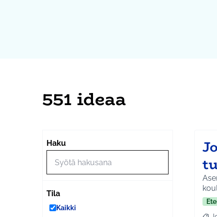
551 ideaa
J
Haku
tu
Asem
kou
Tila
Ete
Kaikki
J