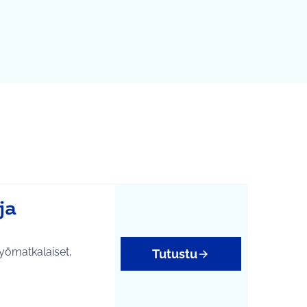
ja
työmatkalaiset,
Tutustu