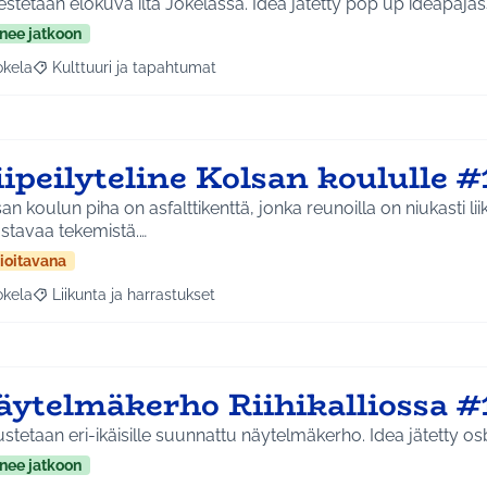
Järjestetään elokuva ilta Jokelassa. Idea jätetty pop up
nee jatkoon
okela
Kulttuuri ja tapahtumat
a tulokset aihepiirin mukaan: Jokela
Rajaa tulokset teeman mukaan: Kulttuuri ja tapahtumat
ipeilyteline Kolsan koululle #
an koulun piha on asfalttikenttä, jonka reunoilla on niukasti l
stavaa tekemistä.…
ioitavana
okela
Liikunta ja harrastukset
a tulokset aihepiirin mukaan: Jokela
Rajaa tulokset teeman mukaan: Liikunta ja harrastukset
äytelmäkerho Riihikalliossa #
Perustetaan eri-ikäisille suunnattu 
nee jatkoon