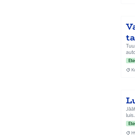
Va
t
Tuus
aut
Ete
K
Raj
Lu
Jäähalliin kaivataa
luis
Ete
H