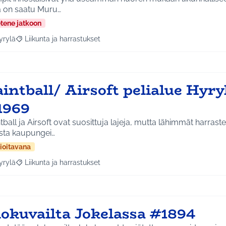
a on saatu Muru…
etene jatkoon
yrylä
Liikunta ja harrastukset
a tulokset aihepiirin mukaan: Hyrylä
Rajaa tulokset teeman mukaan: Liikunta ja harrastukset
intball/ Airsoft pelialue Hyr
1969
tball ja Airsoft ovat suosittuja lajeja, mutta lähimmät harrast
sta kaupungei…
ioitavana
yrylä
Liikunta ja harrastukset
a tulokset aihepiirin mukaan: Hyrylä
Rajaa tulokset teeman mukaan: Liikunta ja harrastukset
lokuvailta Jokelassa #1894