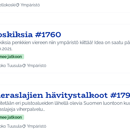
ellokoski
Ympäristö
a tulokset aihepiirin mukaan: Kellokoski
Rajaa tulokset teeman mukaan: Ympäristö
oskiksia #1760
sia penkkien viereen niin ympäristö kiittää! Idea on saatu pääkirjastolla
0.2021.
nee jatkoon
oko Tuusula
Ympäristö
aa tulokset aihepiirin mukaan: Koko Tuusula
Rajaa tulokset teeman mukaan: Ympäristö
eraslajien hävitystalkoot #179
itetään eri puistoalueiden lähellä olevia Suomen luontoon k
aslajeja viherpalvelu…
nee jatkoon
oko Tuusula
Ympäristö
aa tulokset aihepiirin mukaan: Koko Tuusula
Rajaa tulokset teeman mukaan: Ympäristö