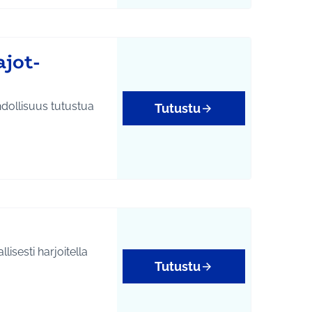
jot-
hdollisuus tutustua
Tutustu
Tutustu