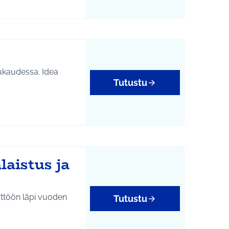
audessa. Idea
Tutustu
laistus ja
yttöön läpi vuoden
Tutustu