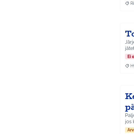
Ri
Raja
T
Järj
jäte
Ei 
H
Raja
Ke
p
Palj
jos 
Arv