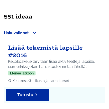
551 ideaa
Hakuvalinnat
Lisää tekemistä lapsille
#2016
Kellokoskelle tarvitaan lisää aktiviteetteja lapsille,
esimerkiksi jotain harrastustoimintaa lähellä…
Etenee jatkoon
Kellokoski
Liikunta ja harrastukset
Rajaa tulokset aihepiirin mukaan: Kellokoski
Rajaa tulokset teeman mukaan: Liikunta ja harrast
Tutustu