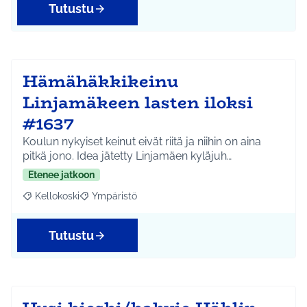
Tutustu
Hämähäkkikeinu
Linjamäkeen lasten iloksi
#1637
Koulun nykyiset keinut eivät riitä ja niihin on aina
pitkä jono. Idea jätetty Linjamäen kyläjuh…
Etenee jatkoon
Kellokoski
Ympäristö
Rajaa tulokset aihepiirin mukaan: Kellokoski
Rajaa tulokset teeman mukaan: Ympäristö
Tutustu