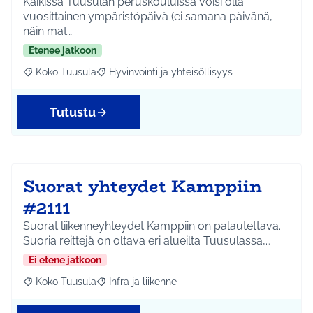
Kaikissa Tuusulan peruskouluissa voisi olla
vuosittainen ympäristöpäivä (ei samana päivänä,
näin mat…
Etenee jatkoon
Koko Tuusula
Hyvinvointi ja yhteisöllisyys
Rajaa tulokset aihepiirin mukaan: Koko Tuusula
Rajaa tulokset teeman mukaan: Hyvinvointi ja y
Tutustu
Suorat yhteydet Kamppiin
#2111
Suorat liikenneyhteydet Kamppiin on palautettava.
Suoria reittejä on oltava eri alueilta Tuusulassa,…
Ei etene jatkoon
Koko Tuusula
Infra ja liikenne
Rajaa tulokset aihepiirin mukaan: Koko Tuusula
Rajaa tulokset teeman mukaan: Infra ja liikenne