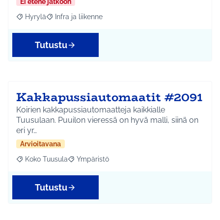
Ei etene jatkoon
Hyrylä
Infra ja liikenne
Rajaa tulokset aihepiirin mukaan: Hyrylä
Rajaa tulokset teeman mukaan: Infra ja liikenne
Tutustu
Kakkapussiautomaatit #2091
Koirien kakkapussiautomaatteja kaikkialle
Tuusulaan. Puuilon vieressä on hyvä malli, siinä on
eri yr…
Arvioitavana
Koko Tuusula
Ympäristö
Rajaa tulokset aihepiirin mukaan: Koko Tuusula
Rajaa tulokset teeman mukaan: Ympäristö
Tutustu