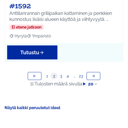
#1592
Anttilanrannan grillipaikan kattaminen ja penkkien
kunnostus lisäisi alueen käyttöä ja viihtyvyytä. …
Ei etene jatkoon
Hyrylä
Ympäristö
Rajaa tulokset aihepiirin mukaan: Hyrylä
Rajaa tulokset teeman mukaan: Ympäristö
Tutustu
1
2
3
4
…
23
Tulosten määrä sivulla:
20
Näytä kaikki peruutetut ideat