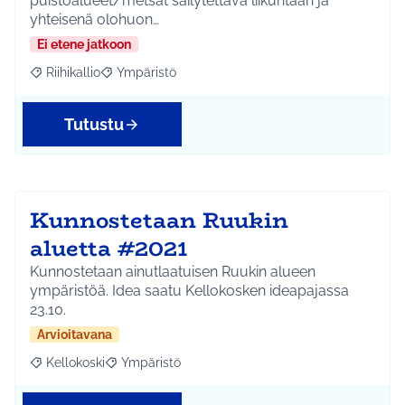
puistoalueet/metsät säilytettävä liikuntaan ja
yhteisenä olohuon…
Ei etene jatkoon
Riihikallio
Ympäristö
Rajaa tulokset aihepiirin mukaan: Riihikallio
Rajaa tulokset teeman mukaan: Ympäristö
Tutustu
Kunnostetaan Ruukin
aluetta #2021
Kunnostetaan ainutlaatuisen Ruukin alueen
ympäristöä. Idea saatu Kellokosken ideapajassa
23.10.
Arvioitavana
Kellokoski
Ympäristö
Rajaa tulokset aihepiirin mukaan: Kellokoski
Rajaa tulokset teeman mukaan: Ympäristö