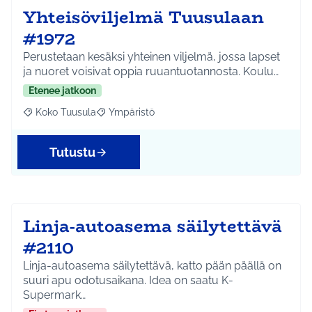
Yhteisöviljelmä Tuusulaan
#1972
Perustetaan kesäksi yhteinen viljelmä, jossa lapset
ja nuoret voisivat oppia ruuantuotannosta. Koulu…
Etenee jatkoon
Koko Tuusula
Ympäristö
Rajaa tulokset aihepiirin mukaan: Koko Tuusula
Rajaa tulokset teeman mukaan: Ympäristö
Tutustu
Linja-autoasema säilytettävä
#2110
Linja-autoasema säilytettävä, katto pään päällä on
suuri apu odotusaikana. Idea on saatu K-
Supermark…