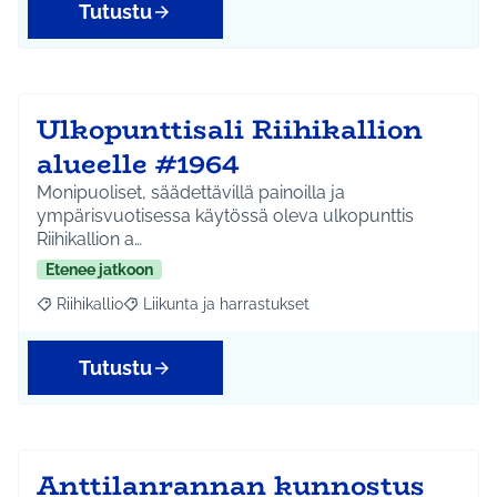
Tutustu
Ulkopunttisali Riihikallion
alueelle #1964
Monipuoliset, säädettävillä painoilla ja
ympärisvuotisessa käytössä oleva ulkopunttis
Riihikallion a…
Etenee jatkoon
Riihikallio
Liikunta ja harrastukset
Rajaa tulokset aihepiirin mukaan: Riihikallio
Rajaa tulokset teeman mukaan: Liikunta ja harrastu
Tutustu
Anttilanrannan kunnostus