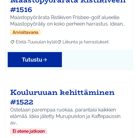
#1516
Maastopyörärata Ristikiven Frisbee-golf alueelle.
Maastopyöräily on koko perheen harrastus. Idean…
Arvioitavana
Etelä-Tuusulan kylät
Liikunta ja harrastukset
Rajaa tulokset aihepiirin mukaan: Etelä-Tuusulan kylät
Rajaa tulokset teeman mukaan: Liikunta
Tutustu
Kouluruuan kehittäminen
#1522
Ostetaan parempaa ruokaa, parantaisi kaikkien
elämää. Idea jätetty Murupuiston ja Kaffepaussin
av…
Ei etene jatkoon