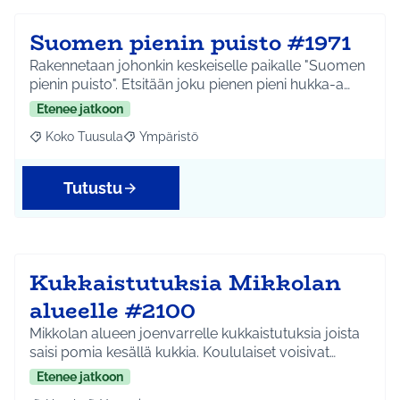
Suomen pienin puisto #1971
Rakennetaan johonkin keskeiselle paikalle "Suomen
pienin puisto". Etsitään joku pienen pieni hukka-a…
Etenee jatkoon
Koko Tuusula
Ympäristö
Rajaa tulokset aihepiirin mukaan: Koko Tuusula
Rajaa tulokset teeman mukaan: Ympäristö
Tutustu
Kukkaistutuksia Mikkolan
alueelle #2100
Mikkolan alueen joenvarrelle kukkaistutuksia joista
saisi pomia kesällä kukkia. Koululaiset voisivat…
Etenee jatkoon