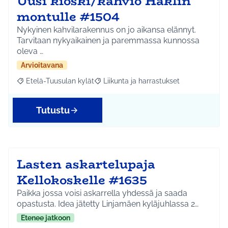
Uusi kioski/kahvio Häklin
montulle #1504
Nykyinen kahvilarakennus on jo aikansa elännyt.
Tarvitaan nykyaikainen ja paremmassa kunnossa
oleva …
Arvioitavana
Etelä-Tuusulan kylät
Liikunta ja harrastukset
Rajaa tulokset aihepiirin mukaan: Etelä-Tuusulan kylät
Rajaa tulokset teeman mukaan: Liikunta
Tutustu
Lasten askartelupaja
Kellokoskelle #1635
Paikka jossa voisi askarrella yhdessä ja saada
opastusta. Idea jätetty Linjamäen kyläjuhlassa 2…
Etenee jatkoon