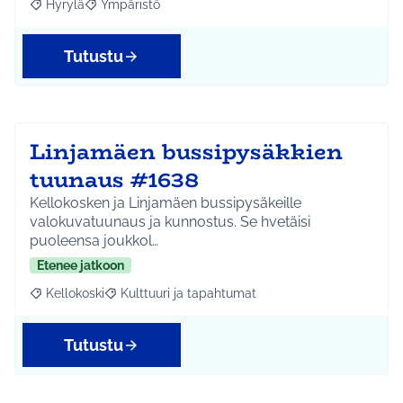
Hyrylä
Ympäristö
Rajaa tulokset aihepiirin mukaan: Hyrylä
Rajaa tulokset teeman mukaan: Ympäristö
Tutustu
Linjamäen bussipysäkkien
tuunaus #1638
Kellokosken ja Linjamäen bussipysäkeille
valokuvatuunaus ja kunnostus. Se hvetäisi
puoleensa joukkol…
Etenee jatkoon
Kellokoski
Kulttuuri ja tapahtumat
Rajaa tulokset aihepiirin mukaan: Kellokoski
Rajaa tulokset teeman mukaan: Kulttuuri ja tapah
Tutustu