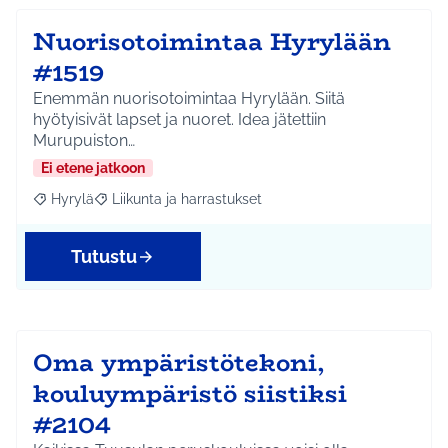
Nuorisotoimintaa Hyrylään
#1519
Enemmän nuorisotoimintaa Hyrylään. Siitä
hyötyisivät lapset ja nuoret. Idea jätettiin
Murupuiston…
Ei etene jatkoon
Hyrylä
Liikunta ja harrastukset
Rajaa tulokset aihepiirin mukaan: Hyrylä
Rajaa tulokset teeman mukaan: Liikunta ja harrastuks
Tutustu
Oma ympäristötekoni,
kouluympäristö siistiksi
#2104