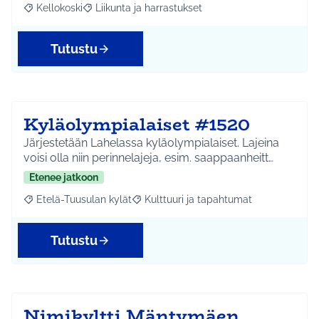
Kellokoski
Liikunta ja harrastukset
Rajaa tulokset aihepiirin mukaan: Kellokoski
Rajaa tulokset teeman mukaan: Liikunta ja harrast
Tutustu
Kyläolympialaiset #1520
Järjestetään Lahelassa kyläolympialaiset. Lajeina
voisi olla niin perinnelajeja, esim. saappaanheitt…
Etenee jatkoon
Etelä-Tuusulan kylät
Kulttuuri ja tapahtumat
Rajaa tulokset aihepiirin mukaan: Etelä-Tuusulan kylät
Rajaa tulokset teeman mukaan: Kulttuur
Tutustu
Nimikyltti Mäntymäen