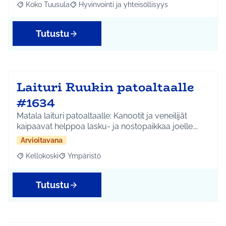
Koko Tuusula
Hyvinvointi ja yhteisöllisyys
Rajaa tulokset aihepiirin mukaan: Koko Tuusula
Rajaa tulokset teeman mukaan: Hyvinvointi ja y
Tutustu
Laituri Ruukin patoaltaalle
#1634
Matala laituri patoaltaalle: Kanootit ja veneilijät
kaipaavat helppoa lasku- ja nostopaikkaa joelle.…
Arvioitavana
Kellokoski
Ympäristö
Rajaa tulokset aihepiirin mukaan: Kellokoski
Rajaa tulokset teeman mukaan: Ympäristö
Tutustu