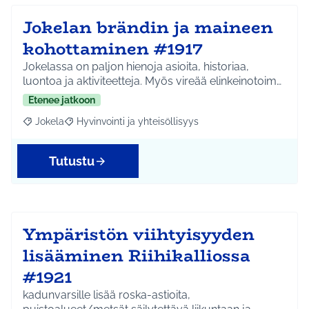
Jokelan brändin ja maineen
kohottaminen #1917
Jokelassa on paljon hienoja asioita, historiaa,
luontoa ja aktiviteetteja. Myös vireää elinkeinotoim…
Etenee jatkoon
Jokela
Hyvinvointi ja yhteisöllisyys
Rajaa tulokset aihepiirin mukaan: Jokela
Rajaa tulokset teeman mukaan: Hyvinvointi ja yhteisöl
Tutustu
Ympäristön viihtyisyyden
lisääminen Riihikalliossa
#1921
kadunvarsille lisää roska-astioita,