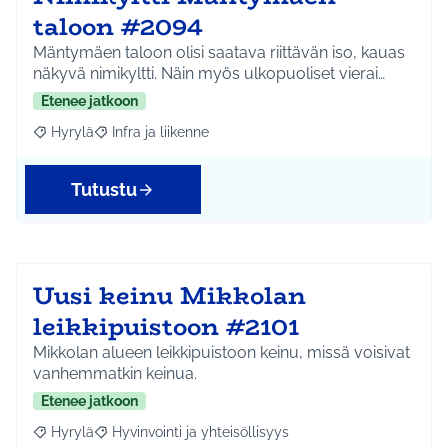
taloon #2094
Mäntymäen taloon olisi saatava riittävän iso, kauas
näkyvä nimikyltti. Näin myös ulkopuoliset vierai…
Etenee jatkoon
Hyrylä
Infra ja liikenne
Rajaa tulokset aihepiirin mukaan: Hyrylä
Rajaa tulokset teeman mukaan: Infra ja liikenne
Tutustu
Uusi keinu Mikkolan
leikkipuistoon #2101
Mikkolan alueen leikkipuistoon keinu, missä voisivat
vanhemmatkin keinua.
Etenee jatkoon
Hyrylä
Hyvinvointi ja yhteisöllisyys
Rajaa tulokset aihepiirin mukaan: Hyrylä
Rajaa tulokset teeman mukaan: Hyvinvointi ja yhteisöl