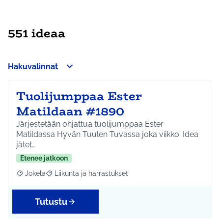
551 ideaa
Hakuvalinnat
Tuolijumppaa Ester
Matildaan #1890
Järjestetään ohjattua tuolijumppaa Ester
Matildassa Hyvän Tuulen Tuvassa joka viikko. Idea
jätet…
Etenee jatkoon
Jokela
Liikunta ja harrastukset
Rajaa tulokset aihepiirin mukaan: Jokela
Rajaa tulokset teeman mukaan: Liikunta ja harrastuks
Tutustu