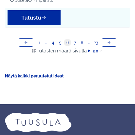
Jokela
Ympäristö
Rajaa tulokset aihepiirin mukaan: Jokela
Rajaa tulokset teeman mukaan: Ympäristö
Tutustu
1
…
4
5
6
7
8
…
23
Tulosten määrä sivulla:
20
Näytä kaikki peruutetut ideat