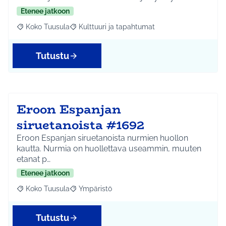
Etenee jatkoon
Koko Tuusula
Kulttuuri ja tapahtumat
Rajaa tulokset aihepiirin mukaan: Koko Tuusula
Rajaa tulokset teeman mukaan: Kulttuuri ja ta
Tutustu
Eroon Espanjan
siruetanoista #1692
Eroon Espanjan siruetanoista nurmien huollon
kautta. Nurmia on huollettava useammin, muuten
etanat p…
Etenee jatkoon
Koko Tuusula
Ympäristö
Rajaa tulokset aihepiirin mukaan: Koko Tuusula
Rajaa tulokset teeman mukaan: Ympäristö
Tutustu