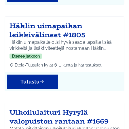
Häklin uimapaikan
leikkivälineet #1805
Häklin uimapaikalle olisi hyvä saada lapsille lisää
virikkeitä ja lisäktiviteettejä nostamaan Häklin…
Etenee jatkoon
Etelä-Tuusulan kylät
Liikunta ja harrastukset
Rajaa tulokset aihepiirin mukaan: Etelä-Tuusulan kylät
Rajaa tulokset teeman mukaan: Liikunta
Tutustu
Ulkoilulaituri Hyrylä
valopuiston rantaan #1669
Matala, pitkittäinen ulkoilulaituri Hyrylän valopuiston