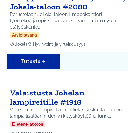
Jokela-taloon #2080
Perustetaan Jokela-taloon kimppakonttori
työntekoa ja opiskelua varten. Pandemian myötä
etätyöskente…
Arvioitavana
Jokela
Hyvinvointi ja yhteisöllisyys
Rajaa tulokset aihepiirin mukaan: Jokela
Rajaa tulokset teeman mukaan: Hyvinvointi ja yhteisöl
Tutustu
Valaistusta Jokelan
lampireitille #1918
Valaisemalla lampireitiä ja Jokelan keskusta-alueen
lampia lisätään niiden virkistyskäyttöä ja tunne…
Ei etene jatkoon