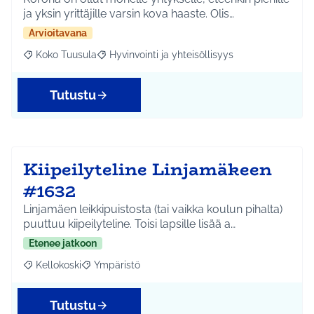
ja yksin yrittäjille varsin kova haaste. Olis…
Arvioitavana
Koko Tuusula
Hyvinvointi ja yhteisöllisyys
Rajaa tulokset aihepiirin mukaan: Koko Tuusula
Rajaa tulokset teeman mukaan: Hyvinvointi ja y
Tutustu
Kiipeilyteline Linjamäkeen
#1632
Linjamäen leikkipuistosta (tai vaikka koulun pihalta)
puuttuu kiipeilyteline. Toisi lapsille lisää a…
Etenee jatkoon
Kellokoski
Ympäristö
Rajaa tulokset aihepiirin mukaan: Kellokoski
Rajaa tulokset teeman mukaan: Ympäristö
Tutustu