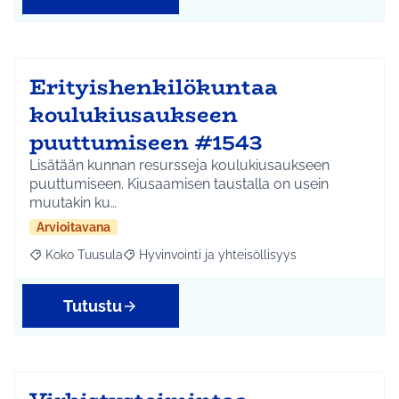
Erityishenkilökuntaa
koulukiusaukseen
puuttumiseen #1543
Lisätään kunnan resursseja koulukiusaukseen
puuttumiseen. Kiusaamisen taustalla on usein
muutakin ku…
Arvioitavana
Koko Tuusula
Hyvinvointi ja yhteisöllisyys
Rajaa tulokset aihepiirin mukaan: Koko Tuusula
Rajaa tulokset teeman mukaan: Hyvinvointi ja y
Tutustu