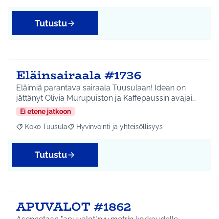
Tutustu
Eläinsairaala #1736
Eläimiä parantava sairaala Tuusulaan! Idean on
jättänyt Olivia Murupuiston ja Kaffepaussin avajai…
Ei etene jatkoon
Koko Tuusula
Hyvinvointi ja yhteisöllisyys
Rajaa tulokset aihepiirin mukaan: Koko Tuusula
Rajaa tulokset teeman mukaan: Hyvinvointi ja y
Tutustu
APUVALOT #1862