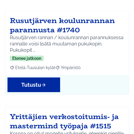
Rusutjärven koulunrannan
parannusta #1740
Rusutjärven rannan / koulunrannan parannuksessa
rannalle voisi lisätä muutaman pukukopin.
Pukukopit …
Etenee jatkoon
Etelä-Tuusulan kylät
Ympäristö
Rajaa tulokset aihepiirin mukaan: Etelä-Tuusulan kylät
Rajaa tulokset teeman mukaan: Ympäri
Tutustu
Yrittäjien verkostoitumis- ja
mastermind työpaja #1515
Korona on ollut monelle yritykselle, eteenkin pienille