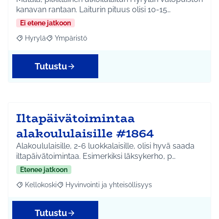
kanavan rantaan. Laiturin pituus olisi 10-15…
Ei etene jatkoon
Hyrylä
Ympäristö
Rajaa tulokset aihepiirin mukaan: Hyrylä
Rajaa tulokset teeman mukaan: Ympäristö
Tutustu
Iltapäivätoimintaa
alakoululaisille #1864
Alakoululaisille, 2-6 luokkalaisille, olisi hyvä saada
iltapäivätoimintaa. Esimerkiksi läksykerho, p…
Etenee jatkoon
Kellokoski
Hyvinvointi ja yhteisöllisyys
Rajaa tulokset aihepiirin mukaan: Kellokoski
Rajaa tulokset teeman mukaan: Hyvinvointi ja yhtei
Tutustu