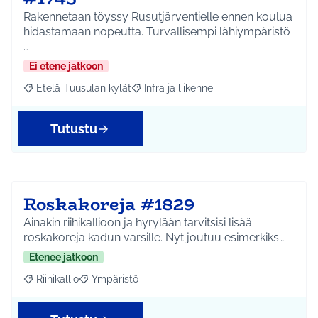
Rakennetaan töyssy Rusutjärventielle ennen koulua
hidastamaan nopeutta. Turvallisempi lähiympäristö
…
Ei etene jatkoon
Etelä-Tuusulan kylät
Infra ja liikenne
Rajaa tulokset aihepiirin mukaan: Etelä-Tuusulan kylät
Rajaa tulokset teeman mukaan: Infra ja 
Tutustu
Roskakoreja #1829
Ainakin riihikallioon ja hyrylään tarvitsisi lisää
roskakoreja kadun varsille. Nyt joutuu esimerkiks…
Etenee jatkoon
Riihikallio
Ympäristö
Rajaa tulokset aihepiirin mukaan: Riihikallio
Rajaa tulokset teeman mukaan: Ympäristö