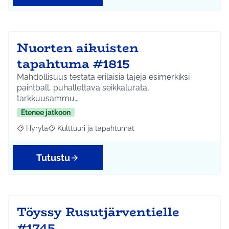
Nuorten aikuisten
tapahtuma #1815
Mahdollisuus testata erilaisia lajeja esimerkiksi
paintball, puhallettava seikkalurata,
tarkkuusammu…
Etenee jatkoon
Hyrylä
Kulttuuri ja tapahtumat
Rajaa tulokset aihepiirin mukaan: Hyrylä
Rajaa tulokset teeman mukaan: Kulttuuri ja tapahtum
Tutustu
Töyssy Rusutjärventielle
#1745