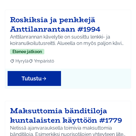
Roskiksia ja penkkejä
Anttilanrantaan #1994
Anttilanrannan kävelytie on suosittu lenkki- ja
koiranulkoilutusreitti. Alueella on myös paljon kävi…
Etenee jatkoon
Hyrylä
Ympäristö
Rajaa tulokset aihepiirin mukaan: Hyrylä
Rajaa tulokset teeman mukaan: Ympäristö
Tutustu
Maksuttomia bänditiloja
kuntalaisten käyttöön #1779
Netissä ajanvarauksella toimivia maksuttomia
bänditiloja. Esimerkiksi nuorisotilojen yhteyteen liite…