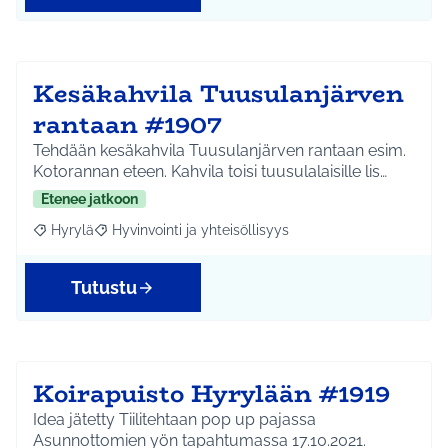
Kesäkahvila Tuusulanjärven
rantaan #1907
Tehdään kesäkahvila Tuusulanjärven rantaan esim.
Kotorannan eteen. Kahvila toisi tuusulalaisille lis…
Etenee jatkoon
Hyrylä
Hyvinvointi ja yhteisöllisyys
Rajaa tulokset aihepiirin mukaan: Hyrylä
Rajaa tulokset teeman mukaan: Hyvinvointi ja yhteisöl
Tutustu
Koirapuisto Hyrylään #1919
Idea jätetty Tiilitehtaan pop up pajassa
Asunnottomien yön tapahtumassa 17.10.2021.