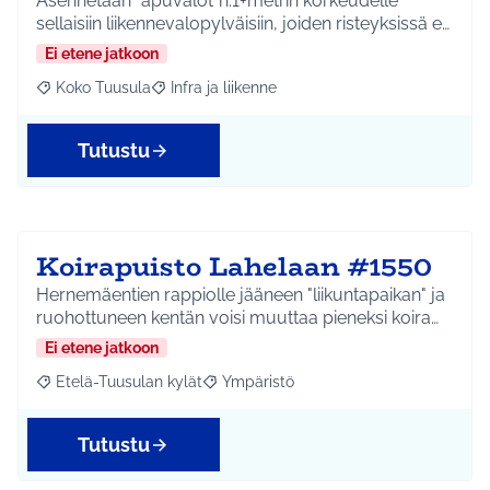
Asennetaan "apuvalot"n.1+metrin korkeudelle
sellaisiin liikennevalopylväisiin, joiden risteyksissä e…
Ei etene jatkoon
Koko Tuusula
Infra ja liikenne
Rajaa tulokset aihepiirin mukaan: Koko Tuusula
Rajaa tulokset teeman mukaan: Infra ja liikenne
Tutustu
Koirapuisto Lahelaan #1550
Hernemäentien rappiolle jääneen "liikuntapaikan" ja
ruohottuneen kentän voisi muuttaa pieneksi koira…
Ei etene jatkoon
Etelä-Tuusulan kylät
Ympäristö
Rajaa tulokset aihepiirin mukaan: Etelä-Tuusulan kylät
Rajaa tulokset teeman mukaan: Ympäri
Tutustu