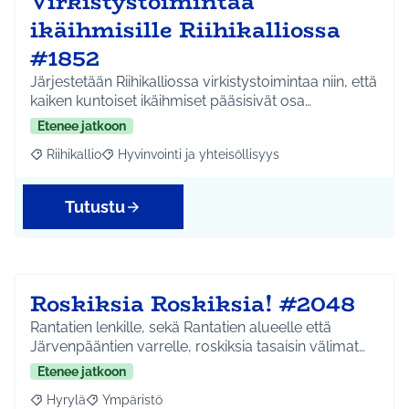
Virkistystoimintaa
ikäihmisille Riihikalliossa
#1852
Järjestetään Riihikalliossa virkistystoimintaa niin, että
kaiken kuntoiset ikäihmiset pääsisivät osa…
Etenee jatkoon
Riihikallio
Hyvinvointi ja yhteisöllisyys
Rajaa tulokset aihepiirin mukaan: Riihikallio
Rajaa tulokset teeman mukaan: Hyvinvointi ja yhtei
Tutustu
Roskiksia Roskiksia! #2048
Rantatien lenkille, sekä Rantatien alueelle että
Järvenpääntien varrelle, roskiksia tasaisin välimat…
Etenee jatkoon
Hyrylä
Ympäristö
Rajaa tulokset aihepiirin mukaan: Hyrylä
Rajaa tulokset teeman mukaan: Ympäristö