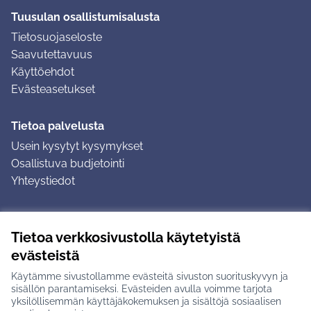
Tuusulan osallistumisalusta
Tietosuojaseloste
Saavutettavuus
Käyttöehdot
Evästeasetukset
Tietoa palvelusta
Usein kysytyt kysymykset
Osallistuva budjetointi
Yhteystiedot
Ohjeet
Tietoa verkkosivustolla käytetyistä
Ohjeet kirjautumiseen
evästeistä
Ohjeet kommentin jättämiseen
Käytämme sivustollamme evästeitä sivuston suorituskyvyn ja
sisällön parantamiseksi. Evästeiden avulla voimme tarjota
yksilöllisemmän käyttäjäkokemuksen ja sisältöjä sosiaalisen