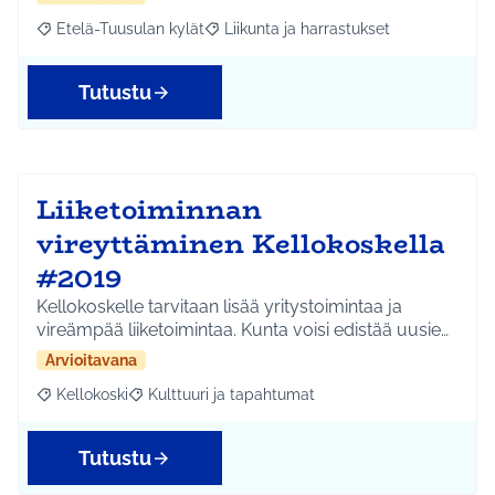
Etelä-Tuusulan kylät
Liikunta ja harrastukset
Rajaa tulokset aihepiirin mukaan: Etelä-Tuusulan kylät
Rajaa tulokset teeman mukaan: Liikunta
Tutustu
Liiketoiminnan
vireyttäminen Kellokoskella
#2019
Kellokoskelle tarvitaan lisää yritystoimintaa ja
vireämpää liiketoimintaa. Kunta voisi edistää uusie…
Arvioitavana
Kellokoski
Kulttuuri ja tapahtumat
Rajaa tulokset aihepiirin mukaan: Kellokoski
Rajaa tulokset teeman mukaan: Kulttuuri ja tapah
Tutustu