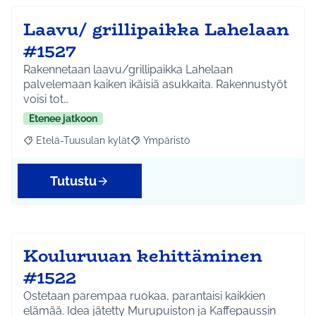
Laavu/ grillipaikka Lahelaan
#1527
Rakennetaan laavu/grillipaikka Lahelaan
palvelemaan kaiken ikäisiä asukkaita. Rakennustyöt
voisi tot…
Etenee jatkoon
Etelä-Tuusulan kylät
Ympäristö
Rajaa tulokset aihepiirin mukaan: Etelä-Tuusulan kylät
Rajaa tulokset teeman mukaan: Ympäri
Tutustu
Kouluruuan kehittäminen
#1522
Ostetaan parempaa ruokaa, parantaisi kaikkien
elämää. Idea jätetty Murupuiston ja Kaffepaussin