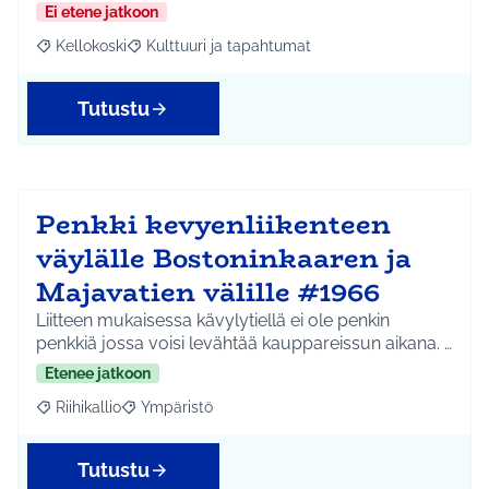
Ei etene jatkoon
Kellokoski
Kulttuuri ja tapahtumat
Rajaa tulokset aihepiirin mukaan: Kellokoski
Rajaa tulokset teeman mukaan: Kulttuuri ja tapah
Tutustu
Penkki kevyenliikenteen
väylälle Bostoninkaaren ja
Majavatien välille #1966
Liitteen mukaisessa kävylytiellä ei ole penkin
penkkiä jossa voisi levähtää kauppareissun aikana. …
Etenee jatkoon
Riihikallio
Ympäristö
Rajaa tulokset aihepiirin mukaan: Riihikallio
Rajaa tulokset teeman mukaan: Ympäristö
Tutustu