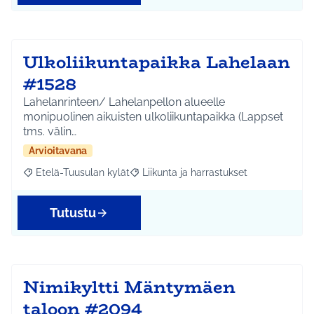
Ulkoliikuntapaikka Lahelaan
#1528
Lahelanrinteen/ Lahelanpellon alueelle
monipuolinen aikuisten ulkoliikuntapaikka (Lappset
tms. välin…
Arvioitavana
Etelä-Tuusulan kylät
Liikunta ja harrastukset
Rajaa tulokset aihepiirin mukaan: Etelä-Tuusulan kylät
Rajaa tulokset teeman mukaan: Liikunta
Tutustu
Nimikyltti Mäntymäen
taloon #2094