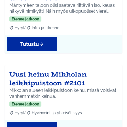
Mäntymäen taloon olisi saatava riittävän iso, kauas
näkyvä nimikyltti. Näin myös ulkopuoliset vierai…
Etenee jatkoon
Hyrylä
Infra ja liikenne
Rajaa tulokset aihepiirin mukaan: Hyrylä
Rajaa tulokset teeman mukaan: Infra ja liikenne
Tutustu
Uusi keinu Mikkolan
leikkipuistoon #2101
Mikkolan alueen leikkipuistoon keinu, missä voisivat
vanhemmatkin keinua.
Etenee jatkoon
Hyrylä
Hyvinvointi ja yhteisöllisyys
Rajaa tulokset aihepiirin mukaan: Hyrylä
Rajaa tulokset teeman mukaan: Hyvinvointi ja yhteisöl