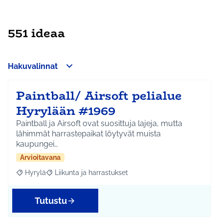
551 ideaa
Hakuvalinnat
Paintball/ Airsoft pelialue
Hyrylään #1969
Paintball ja Airsoft ovat suosittuja lajeja, mutta
lähimmät harrastepaikat löytyvät muista
kaupungei…
Arvioitavana
Hyrylä
Liikunta ja harrastukset
Rajaa tulokset aihepiirin mukaan: Hyrylä
Rajaa tulokset teeman mukaan: Liikunta ja harrastuks
Tutustu