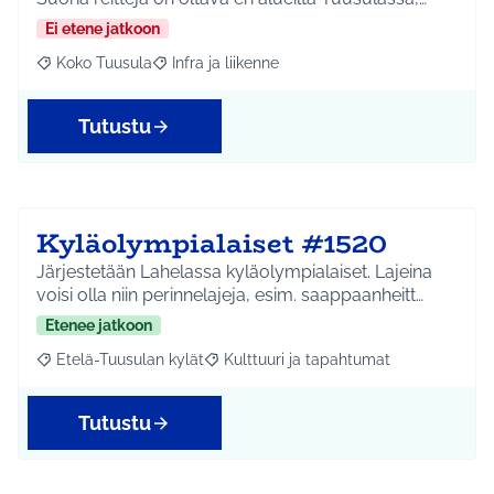
Ei etene jatkoon
Koko Tuusula
Infra ja liikenne
Rajaa tulokset aihepiirin mukaan: Koko Tuusula
Rajaa tulokset teeman mukaan: Infra ja liikenne
Tutustu
Kyläolympialaiset #1520
Järjestetään Lahelassa kyläolympialaiset. Lajeina
voisi olla niin perinnelajeja, esim. saappaanheitt…
Etenee jatkoon
Etelä-Tuusulan kylät
Kulttuuri ja tapahtumat
Rajaa tulokset aihepiirin mukaan: Etelä-Tuusulan kylät
Rajaa tulokset teeman mukaan: Kulttuur
Tutustu