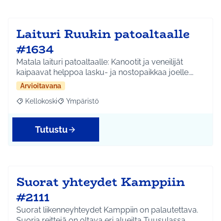
Laituri Ruukin patoaltaalle
#1634
Matala laituri patoaltaalle: Kanootit ja veneilijät
kaipaavat helppoa lasku- ja nostopaikkaa joelle.…
Arvioitavana
Kellokoski
Ympäristö
Rajaa tulokset aihepiirin mukaan: Kellokoski
Rajaa tulokset teeman mukaan: Ympäristö
Tutustu
Suorat yhteydet Kamppiin
#2111
Suorat liikenneyhteydet Kamppiin on palautettava.
Suoria reittejä on oltava eri alueilta Tuusulassa,…