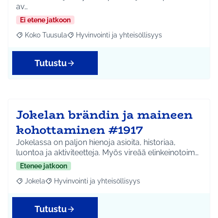
av…
Ei etene jatkoon
Koko Tuusula
Hyvinvointi ja yhteisöllisyys
Rajaa tulokset aihepiirin mukaan: Koko Tuusula
Rajaa tulokset teeman mukaan: Hyvinvointi ja y
Tutustu
Jokelan brändin ja maineen
kohottaminen #1917
Jokelassa on paljon hienoja asioita, historiaa,
luontoa ja aktiviteetteja. Myös vireää elinkeinotoim…
Etenee jatkoon
Jokela
Hyvinvointi ja yhteisöllisyys
Rajaa tulokset aihepiirin mukaan: Jokela
Rajaa tulokset teeman mukaan: Hyvinvointi ja yhteisöl
Tutustu