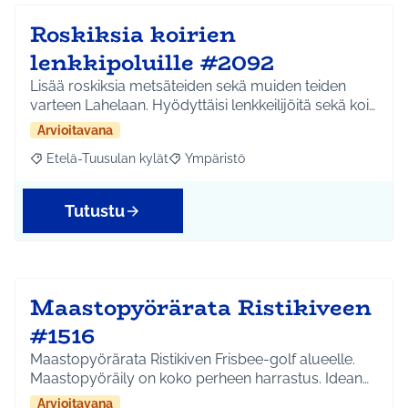
Roskiksia koirien
lenkkipoluille #2092
Lisää roskiksia metsäteiden sekä muiden teiden
varteen Lahelaan. Hyödyttäisi lenkkeilijöitä sekä koi…
Arvioitavana
Etelä-Tuusulan kylät
Ympäristö
Rajaa tulokset aihepiirin mukaan: Etelä-Tuusulan kylät
Rajaa tulokset teeman mukaan: Ympäri
Tutustu
Maastopyörärata Ristikiveen
#1516
Maastopyörärata Ristikiven Frisbee-golf alueelle.
Maastopyöräily on koko perheen harrastus. Idean…
Arvioitavana