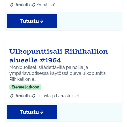
Riihikallio
Ympäristö
Rajaa tulokset aihepiirin mukaan: Riihikallio
Rajaa tulokset teeman mukaan: Ympäristö
Tutustu
Ulkopunttisali Riihikallion
alueelle #1964
Monipuoliset, säädettävillä painoilla ja
ympärisvuotisessa käytössä oleva ulkopunttis
Riihikallion a…
Etenee jatkoon
Riihikallio
Liikunta ja harrastukset
Rajaa tulokset aihepiirin mukaan: Riihikallio
Rajaa tulokset teeman mukaan: Liikunta ja harrastu
Tutustu