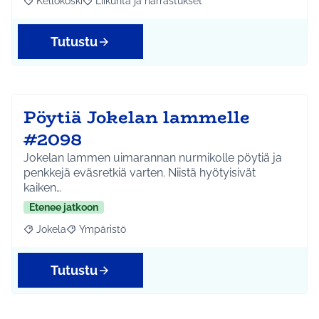
Kellokoski
Liikunta ja harrastukset
Rajaa tulokset aihepiirin mukaan: Kellokoski
Rajaa tulokset teeman mukaan: Liikunta ja harrast
Tutustu
Pöytiä Jokelan lammelle
#2098
Jokelan lammen uimarannan nurmikolle pöytiä ja
penkkejä eväsretkiä varten. Niistä hyötyisivät
kaiken…
Etenee jatkoon
Jokela
Ympäristö
Rajaa tulokset aihepiirin mukaan: Jokela
Rajaa tulokset teeman mukaan: Ympäristö
Tutustu