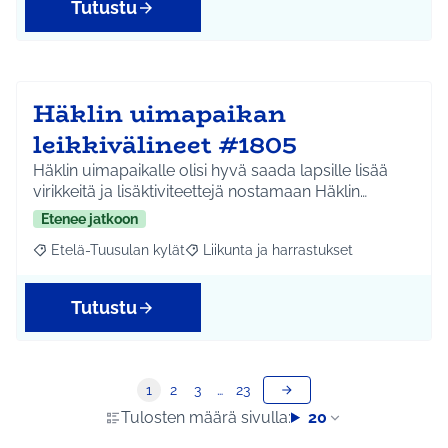
Tutustu
Häklin uimapaikan
leikkivälineet #1805
Häklin uimapaikalle olisi hyvä saada lapsille lisää
virikkeitä ja lisäktiviteettejä nostamaan Häklin…
Etenee jatkoon
Etelä-Tuusulan kylät
Liikunta ja harrastukset
Rajaa tulokset aihepiirin mukaan: Etelä-Tuusulan kylät
Rajaa tulokset teeman mukaan: Liikunta
Tutustu
1
2
3
…
23
Tulosten määrä sivulla:
20