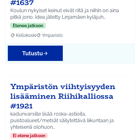
#1637
Koulun nykyiset keinut eivät riitä ja niihin on aina
pitkä jono. Idea jätetty Linjamäen kyläjuh…
Etenee jatkoon
Kellokoski
Ympäristö
Rajaa tulokset aihepiirin mukaan: Kellokoski
Rajaa tulokset teeman mukaan: Ympäristö
Tutustu
Ympäristön viihtyisyyden
lisääminen Riihikalliossa
#1921
kadunvarsille lisää roska-astioita,
puistoalueet/metsät säilytettävä liikuntaan ja
yhteisenä olohuon…
Ei etene jatkoon