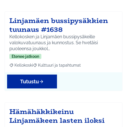
Linjamäen bussipysäkkien
tuunaus #1638
Kellokosken ja Linjamäen bussipysäkeille
valokuvatuunaus ja kunnostus. Se hvetäisi
puoleensa joukkol…
Etenee jatkoon
Kellokoski
Kulttuuri ja tapahtumat
Rajaa tulokset aihepiirin mukaan: Kellokoski
Rajaa tulokset teeman mukaan: Kulttuuri ja tapah
Tutustu
Hämähäkkikeinu
Linjamäkeen lasten iloksi