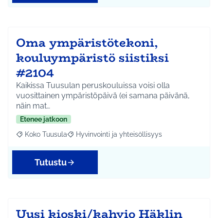
Oma ympäristötekoni,
kouluympäristö siistiksi
#2104
Kaikissa Tuusulan peruskouluissa voisi olla
vuosittainen ympäristöpäivä (ei samana päivänä,
näin mat…
Etenee jatkoon
Koko Tuusula
Hyvinvointi ja yhteisöllisyys
Rajaa tulokset aihepiirin mukaan: Koko Tuusula
Rajaa tulokset teeman mukaan: Hyvinvointi ja y
Tutustu
Uusi kioski/kahvio Häklin