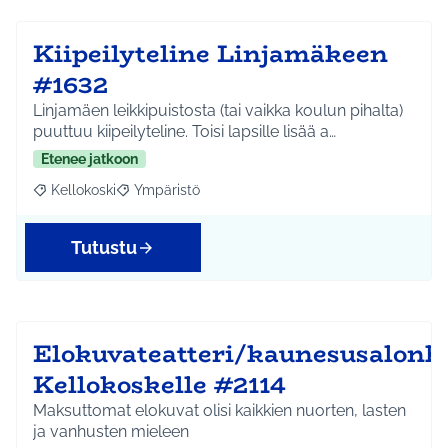
Kiipeilyteline Linjamäkeen
#1632
Linjamäen leikkipuistosta (tai vaikka koulun pihalta)
puuttuu kiipeilyteline. Toisi lapsille lisää a…
Etenee jatkoon
Kellokoski
Ympäristö
Rajaa tulokset aihepiirin mukaan: Kellokoski
Rajaa tulokset teeman mukaan: Ympäristö
Tutustu
Elokuvateatteri/kaunesusalonk
Kellokoskelle #2114
Maksuttomat elokuvat olisi kaikkien nuorten, lasten
ja vanhusten mieleen