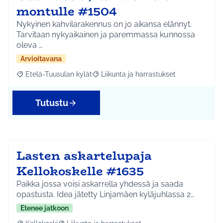
montulle #1504
Nykyinen kahvilarakennus on jo aikansa elännyt.
Tarvitaan nykyaikainen ja paremmassa kunnossa
oleva …
Arvioitavana
Etelä-Tuusulan kylät
Liikunta ja harrastukset
Rajaa tulokset aihepiirin mukaan: Etelä-Tuusulan kylät
Rajaa tulokset teeman mukaan: Liikunta
Tutustu
Lasten askartelupaja
Kellokoskelle #1635
Paikka jossa voisi askarrella yhdessä ja saada
opastusta. Idea jätetty Linjamäen kyläjuhlassa 2…
Etenee jatkoon