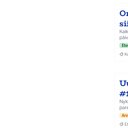
O
si
Kaik
päiv
Ete
K
Raj
U
#
Nyky
par
Arv
E
Raja