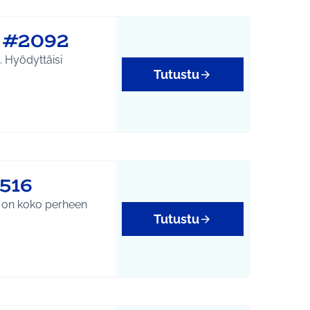
e #2092
. Hyödyttäisi
Tutustu
516
y on koko perheen
Tutustu
tukset