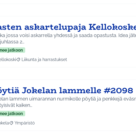
asten askartelupaja Kellokoske
a jossa voisi askarrella yhdessä ja saada opastusta. Idea jätetty Linjamäen
juhlassa 2…
nee jatkoon
ellokoski
Liikunta ja harrastukset
a tulokset aihepiirin mukaan: Kellokoski
Rajaa tulokset teeman mukaan: Liikunta ja harrastukset
öytiä Jokelan lammelle #2098
lan lammen uimarannan nurmikolle pöytiä ja penkkejä eväsret
yisivät kaiken…
nee jatkoon
okela
Ympäristö
a tulokset aihepiirin mukaan: Jokela
Rajaa tulokset teeman mukaan: Ympäristö