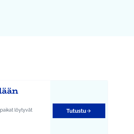
ylään
epaikat löytyvät
Tutustu