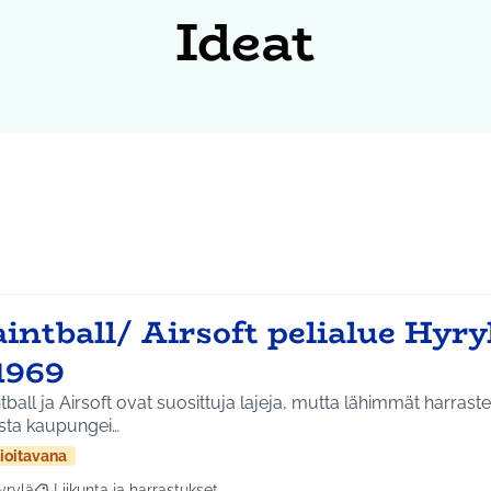
Ideat
intball/ Airsoft pelialue Hyr
1969
tball ja Airsoft ovat suosittuja lajeja, mutta lähimmät harrast
sta kaupungei…
ioitavana
yrylä
Liikunta ja harrastukset