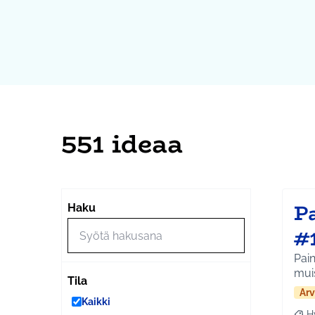
551 ideaa
Pa
Haku
#
Pain
mui
Tila
Arv
Kaikki
H