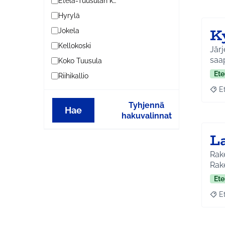
Etelä-Tuusulan kylät
Hyrylä
K
Jokela
Kellokoski
Järj
saa
Koko Tuusula
Ete
Riihikallio
E
Raja
Tyhjennä
Hae
hakuvalinnat
L
Rake
Rake
Ete
E
Raja