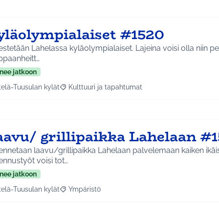
yläolympialaiset #1520
estetään Lahelassa kyläolympialaiset. Lajeina voisi olla niin pe
ppaanheitt…
nee jatkoon
telä-Tuusulan kylät
Kulttuuri ja tapahtumat
a tulokset aihepiirin mukaan: Etelä-Tuusulan kylät
Rajaa tulokset teeman mukaan: Kulttuuri ja tapa
aavu/ grillipaikka Lahelaan #
nnetaan laavu/grillipaikka Lahelaan palvelemaan kaiken ikäis
nnustyöt voisi tot…
nee jatkoon
telä-Tuusulan kylät
Ympäristö
a tulokset aihepiirin mukaan: Etelä-Tuusulan kylät
Rajaa tulokset teeman mukaan: Ympäristö