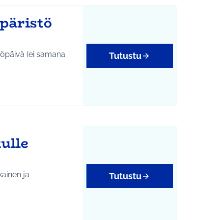
päristö
töpäivä (ei samana
Tutustu
yys
ulle
kainen ja
Tutustu
tukset