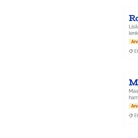
R
Lisä
lenk
Arv
E
Raja
M
Maas
Arv
E
Raja