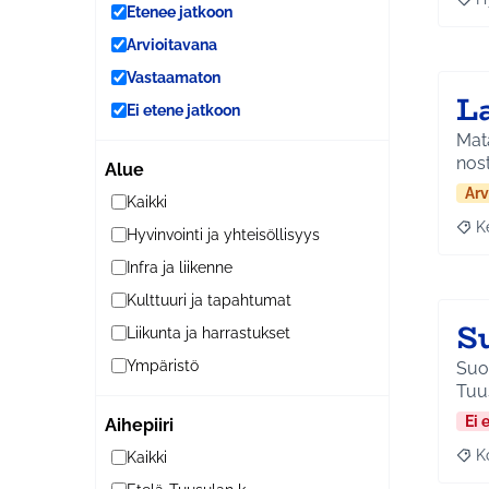
Raja
Etenee jatkoon
Arvioitavana
Vastaamaton
L
Ei etene jatkoon
Mata
nost
Alue
Arv
Kaikki
K
Hyvinvointi ja yhteisöllisyys
Raja
Infra ja liikenne
Kulttuuri ja tapahtumat
S
Liikunta ja harrastukset
Ympäristö
Suor
Tuu
Ei 
Aihepiiri
K
Kaikki
Raj