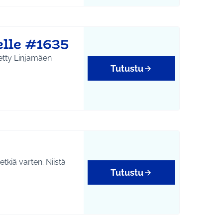
lle #1635
Tutustu
kiä varten. Niistä
Tutustu