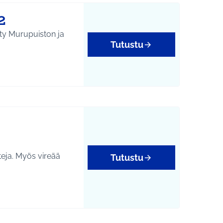
2
Tutustu
yys
tteja. Myös vireää
Tutustu