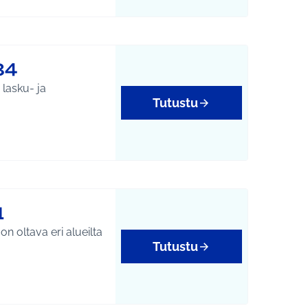
34
 lasku- ja
Tutustu
1
n oltava eri alueilta
Tutustu