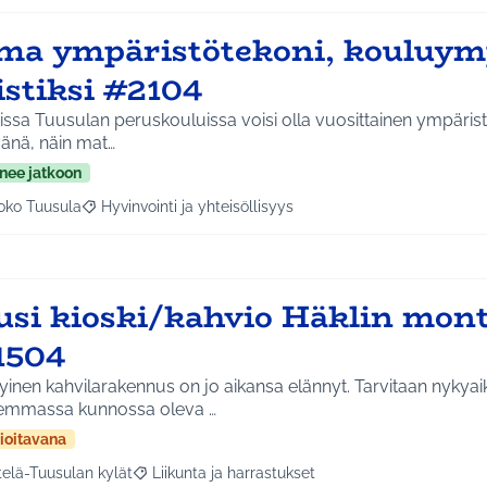
ma ympäristötekoni, kouluym
istiksi #2104
issa Tuusulan peruskouluissa voisi olla vuosittainen ympäris
änä, näin mat…
nee jatkoon
oko Tuusula
Hyvinvointi ja yhteisöllisyys
aa tulokset aihepiirin mukaan: Koko Tuusula
Rajaa tulokset teeman mukaan: Hyvinvointi ja yhteisöllis
usi kioski/kahvio Häklin mont
1504
inen kahvilarakennus on jo aikansa elännyt. Tarvitaan nykyai
emmassa kunnossa oleva …
ioitavana
telä-Tuusulan kylät
Liikunta ja harrastukset
a tulokset aihepiirin mukaan: Etelä-Tuusulan kylät
Rajaa tulokset teeman mukaan: Liikunta ja harras