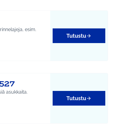
rinnelajeja, esim.
Tutustu
htumat
1527
iä asukkaita.
Tutustu