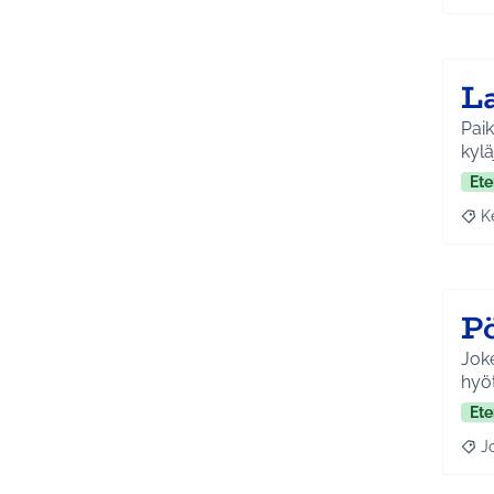
L
Paikk
kylä
Ete
K
Raja
P
Joke
hyöt
Ete
J
Raja