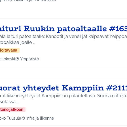
a tulokset aihepiirin mukaan: Hyrylä
Rajaa tulokset teeman mukaan: Liikunta ja harrastukset
aituri Ruukin patoaltaalle #16
la laituri patoaltaalle: Kanootit ja veneilijät kaipaavat helppoa
opaikkaa joelle.…
ioitavana
ellokoski
Ympäristö
a tulokset aihepiirin mukaan: Kellokoski
Rajaa tulokset teeman mukaan: Ympäristö
uorat yhteydet Kamppiin #211
at liikenneyhteydet Kamppiin on palautettava. Suoria reittejä o
sulassa,…
etene jatkoon
oko Tuusula
Infra ja liikenne
aa tulokset aihepiirin mukaan: Koko Tuusula
Rajaa tulokset teeman mukaan: Infra ja liikenne