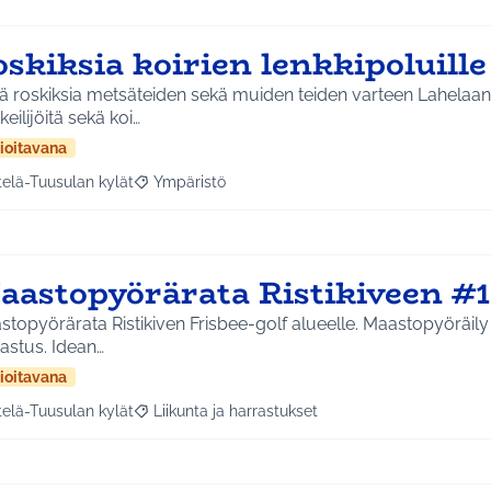
oskiksia koirien lenkkipoluill
ä roskiksia metsäteiden sekä muiden teiden varteen Lahelaan
keilijöitä sekä koi…
ioitavana
telä-Tuusulan kylät
Ympäristö
a tulokset aihepiirin mukaan: Etelä-Tuusulan kylät
Rajaa tulokset teeman mukaan: Ympäristö
aastopyörärata Ristikiveen #1
topyörärata Ristikiven Frisbee-golf alueelle. Maastopyöräil
harrastus. Idean…
ioitavana
telä-Tuusulan kylät
Liikunta ja harrastukset
a tulokset aihepiirin mukaan: Etelä-Tuusulan kylät
Rajaa tulokset teeman mukaan: Liikunta ja harras