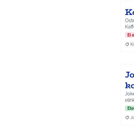
K
Ostet
Kaf
Ei 
K
Raj
J
k
Joke
elin
Ete
J
Raja