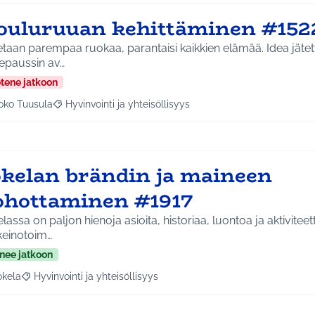
ouluruuan kehittäminen #152
aan parempaa ruokaa, parantaisi kaikkien elämää. Idea jätetty Murupuiston ja
fepaussin av…
etene jatkoon
oko Tuusula
Hyvinvointi ja yhteisöllisyys
aa tulokset aihepiirin mukaan: Koko Tuusula
Rajaa tulokset teeman mukaan: Hyvinvointi ja yhteisöllis
okelan brändin ja maineen
ohottaminen #1917
lassa on paljon hienoja asioita, historiaa, luontoa ja aktivitee
keinotoim…
nee jatkoon
okela
Hyvinvointi ja yhteisöllisyys
a tulokset aihepiirin mukaan: Jokela
Rajaa tulokset teeman mukaan: Hyvinvointi ja yhteisöllisyys