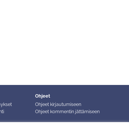
Ohjeet
mykset
Ohjeet kirjautumiseen
ti
Ohjeet kommentin jättämiseen