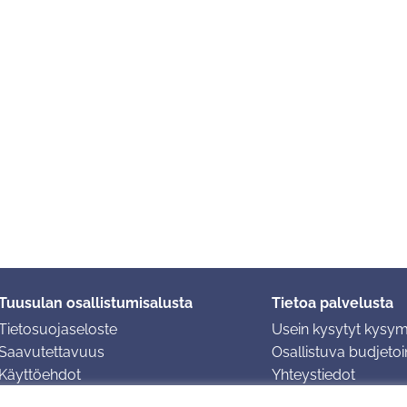
Tuusulan osallistumisalusta
Tietoa palvelusta
Tietosuojaseloste
Usein kysytyt kysy
Saavutettavuus
Osallistuva budjetoin
Käyttöehdot
Yhteystiedot
Evästeasetukset