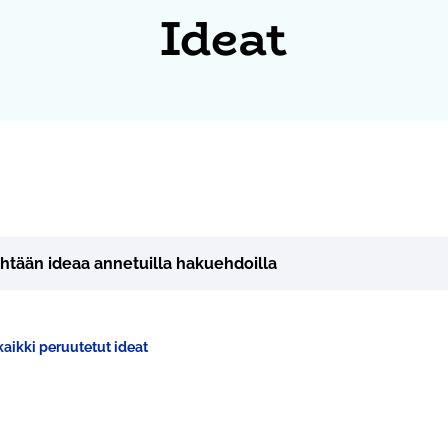
Ideat
yhtään ideaa annetuilla hakuehdoilla
aikki peruutetut ideat