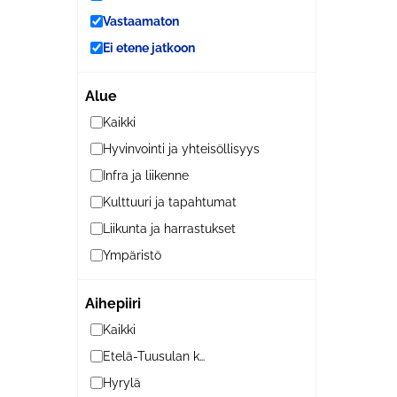
Vastaamaton
Ei etene jatkoon
Alue
Kaikki
Hyvinvointi ja yhteisöllisyys
Infra ja liikenne
Kulttuuri ja tapahtumat
Liikunta ja harrastukset
Ympäristö
Aihepiiri
Kaikki
Etelä-Tuusulan kylät
Hyrylä