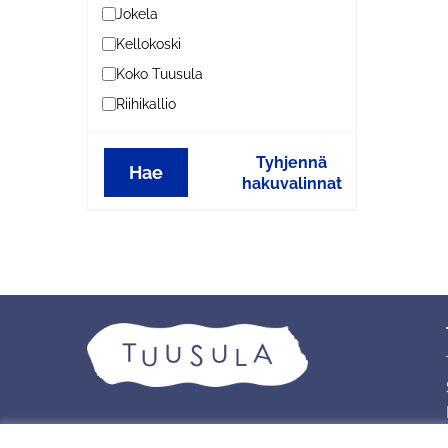
Jokela
Kellokoski
Koko Tuusula
Riihikallio
Tyhjennä
Hae
hakuvalinnat