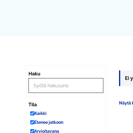
Haku
Ei 
Näytä k
Tila
Kaikki
Etenee jatkoon
Arvioitavana