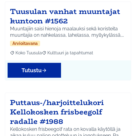
Tuusulan vanhat muuntajat
kuntoon #1562
Muuntajiin saisi hienoja maalauksi sekä koristeita
muuntajia on nahkelassa, lahelassa, myllykylässä,…
Arvioitavana
Koko Tuusula
Kulttuuri ja tapahtumat
Rajaa tulokset aihepiirin mukaan: Koko Tuusula
Rajaa tulokset teeman mukaan: Kulttuuri ja ta
Tutustu
Puttaus-/harjoittelukori
Kellokosken frisbeegolf
radalle #1988
Kellokosken frisbeegolf rata on kovalla käytöllä ja
aikaa kuluu paljon odotteluun ja jonotukseen. Ra…