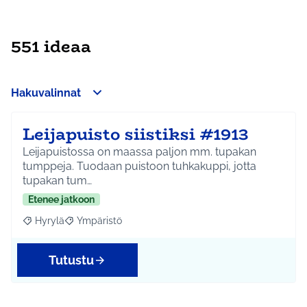
551 ideaa
Hakuvalinnat
Leijapuisto siistiksi #1913
Leijapuistossa on maassa paljon mm. tupakan
tumppeja. Tuodaan puistoon tuhkakuppi, jotta
tupakan tum…
Etenee jatkoon
Hyrylä
Ympäristö
Rajaa tulokset aihepiirin mukaan: Hyrylä
Rajaa tulokset teeman mukaan: Ympäristö
Tutustu