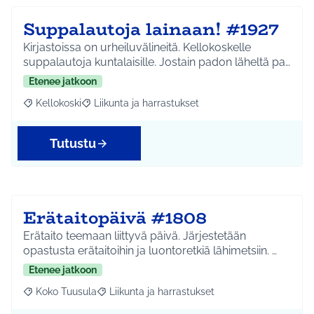
Suppalautoja lainaan! #1927
Kirjastoissa on urheiluvälineitä. Kellokoskelle
suppalautoja kuntalaisille. Jostain padon läheltä pa…
Etenee jatkoon
Kellokoski
Liikunta ja harrastukset
Rajaa tulokset aihepiirin mukaan: Kellokoski
Rajaa tulokset teeman mukaan: Liikunta ja harrast
Tutustu
Erätaitopäivä #1808
Erätaito teemaan liittyvä päivä. Järjestetään
opastusta erätaitoihin ja luontoretkiä lähimetsiin. …
Etenee jatkoon
Koko Tuusula
Liikunta ja harrastukset
Rajaa tulokset aihepiirin mukaan: Koko Tuusula
Rajaa tulokset teeman mukaan: Liikunta ja harr