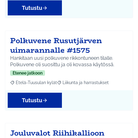
Tutustu
Polkuvene Rusutjärven
uimarannalle #1575
Hankitaan uusi polkuvene rikkontuneen tilalle.
Polkuvene oli suosittu ja oli kovassa käytössä.
Etenee jatkoon
Etelä-Tuusulan kylät
Liikunta ja harrastukset
Rajaa tulokset aihepiirin mukaan: Etelä-Tuusulan kylät
Rajaa tulokset teeman mukaan: Liikunta
Tutustu
Jouluvalot Riihikallioon