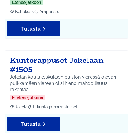
Etenee jatkoon
Kellokoski
Ympäristö
Rajaa tulokset aihepiirin mukaan: Kellokoski
Rajaa tulokset teeman mukaan: Ympäristö
Tutustu
Kuntorappuset Jokelaan
#1505
Jokelan koulukeskuksen puiston vieressä olevan
pulkkamäen viereen olisi hieno mahdollisuus
rakentaa …
Ei etene jatkoon
Jokela
Liikunta ja harrastukset
Rajaa tulokset aihepiirin mukaan: Jokela
Rajaa tulokset teeman mukaan: Liikunta ja harrastuks
Tutustu