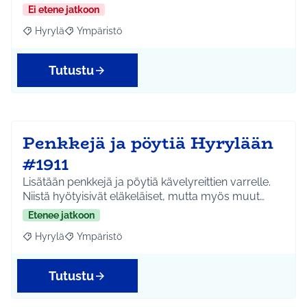
Ei etene jatkoon
Hyrylä
Ympäristö
Rajaa tulokset aihepiirin mukaan: Hyrylä
Rajaa tulokset teeman mukaan: Ympäristö
Tutustu
Penkkejä ja pöytiä Hyrylään
#1911
Lisätään penkkejä ja pöytiä kävelyreittien varrelle.
Niistä hyötyisivät eläkeläiset, mutta myös muut…
Etenee jatkoon
Hyrylä
Ympäristö
Rajaa tulokset aihepiirin mukaan: Hyrylä
Rajaa tulokset teeman mukaan: Ympäristö
Tutustu