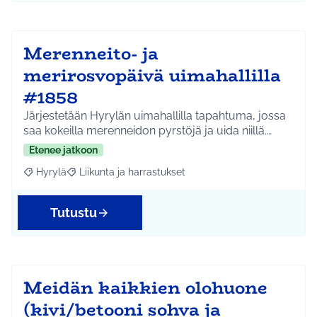
Merenneito- ja
merirosvopäivä uimahallilla
#1858
Järjestetään Hyrylän uimahallilla tapahtuma, jossa
saa kokeilla merenneidon pyrstöjä ja uida niillä.…
Etenee jatkoon
Hyrylä
Liikunta ja harrastukset
Rajaa tulokset aihepiirin mukaan: Hyrylä
Rajaa tulokset teeman mukaan: Liikunta ja harrastuks
Tutustu
Meidän kaikkien olohuone
(kivi/betooni sohva ja