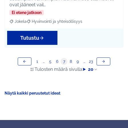
ovat jääneet vail…
Ei etene jatkoon
Jokela
Hyvinvointi ja yhteisöllisyys
Rajaa tulokset aihepiirin mukaan: Jokela
Rajaa tulokset teeman mukaan: Hyvinvointi ja yhteisöl
Tutustu
1
…
5
6
7
8
9
…
23
Tulosten määrä sivulla:
20
Näytä kaikki peruutetut ideat