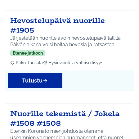
Hevostelupäivä nuorille
#1905
Järjestetään nuorille avoin hevostelupäivä tallilla.
Päivän aikana voisi hoitaa hevosia ja ratsastaa…
Etenee jatkoon
Koko Tuusula
Hyvinvointi ja yhteisöllisyys
Rajaa tulokset aihepiirin mukaan: Koko Tuusula
Rajaa tulokset teeman mukaan: Hyvinvointi ja y
Tutustu
Nuorille tekemistä / Jokela
#1508 #1508
Etenkin Koronatoimien johdosta olemme
useampien vanhempien huomanneet, että nuoret