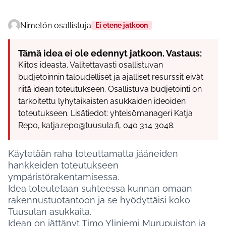
Nimetön osallistuja
Ei etene jatkoon
Tämä idea ei ole edennyt jatkoon. Vastaus:
Kiitos ideasta. Valitettavasti osallistuvan
budjetoinnin taloudelliset ja ajalliset resurssit eivät
riitä idean toteutukseen. Osallistuva budjetointi on
tarkoitettu lyhytaikaisten asukkaiden ideoiden
toteutukseen. Lisätiedot: yhteisömanageri Katja
Repo, katja.repo@tuusula.fi, 040 314 3048.
Käytetään raha toteuttamatta jääneiden
hankkeiden toteutukseen
ympäristörakentamisessa.
Idea toteutetaan suhteessa kunnan omaan
rakennustuotantoon ja se hyödyttäisi koko
Tuusulan asukkaita.
Idean on jättänyt Timo Yliniemi Murupuiston ja