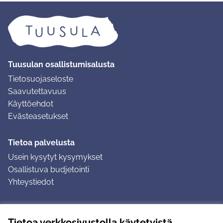
Tuusulan osallistumisalusta
Tietosuojaseloste
Saavutettavuus
Käyttöehdot
Evästeasetukset
Tietoa palvelusta
Usein kysytyt kysymykset
Osallistuva budjetointi
Yhteystiedot
Ohjeet
Tietoa verkkosivustolla käytetyistä