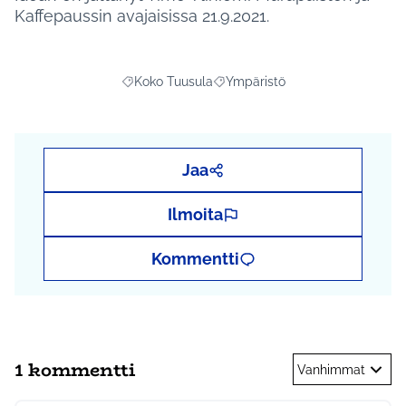
Kaffepaussin avajaisissa 21.9.2021.
Koko Tuusula
Ympäristö
Rajaa tulokset aihepiirin mukaan: Koko Tuusula
Rajaa tulokset teeman mukaan: 
Jaa
Ilmoita
Kommentti
1 kommentti
Vanhimmat