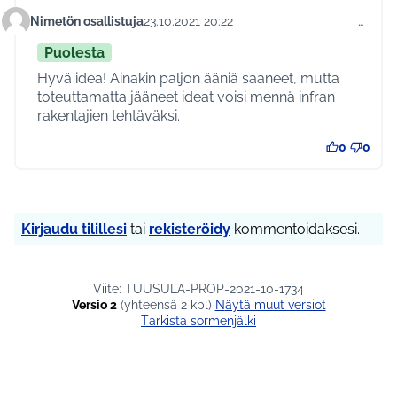
Nimetön osallistuja
23.10.2021 20:22
…
Kommentti 572
Puolesta
Hyvä idea! Ainakin paljon ääniä saaneet, mutta
toteuttamatta jääneet ideat voisi mennä infran
rakentajien tehtäväksi.
0
0
Kirjaudu tilillesi
tai
rekisteröidy
kommentoidaksesi.
Viite: TUUSULA-PROP-2021-10-1734
Versio 2
(yhteensä 2 kpl)
näytä muut versiot
Tarkista sormenjälki