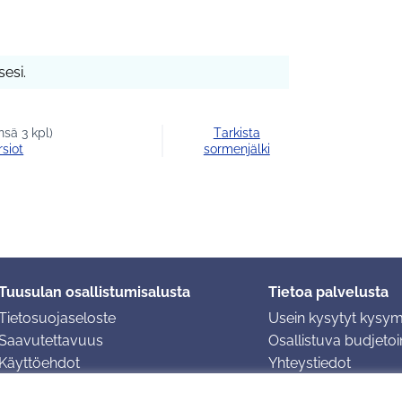
esi.
sä 3 kpl)
Tarkista
rsiot
sormenjälki
Tuusulan osallistumisalusta
Tietoa palvelusta
Tietosuojaseloste
Usein kysytyt kysy
Saavutettavuus
Osallistuva budjetoin
Käyttöehdot
Yhteystiedot
Evästeasetukset