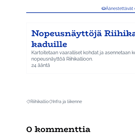
Äänestettävät
Nopeusnäyttöjä Riihika
kaduille
Kartoitetaan vaaralliset kohdat ja asennetaan 
nopeusnäyttöä Riihikallioon.
24
ääntä
Riihikallio
Infra ja liikenne
Rajaa tulokset aihepiirin mukaan: Riihikallio
Rajaa tulokset teeman mukaan: Infra ja liike
0 kommenttia