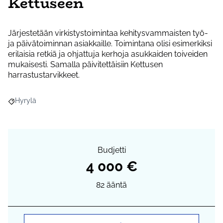
Kettuseen
Järjestetään virkistystoimintaa kehitysvammaisten työ-
ja päivätoiminnan asiakkaille. Toimintana olisi esimerkiksi
erilaisia retkiä ja ohjattuja kerhoja asukkaiden toiveiden
mukaisesti. Samalla päivitettäisiin Kettusen
harrastustarvikkeet.
Hyrylä
Rajaa tulokset aihepiirin mukaan: Hyrylä
Budjetti
4 000 €
82
ääntä