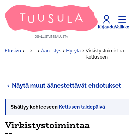
Kirjaudu
Valikko
OSALLISTUMISALUSTA
Etusivu
...
...
Äänestys
Hyrylä
Virkistystoimintaa
Kettuseen
Näytä muut äänestettävät ehdotukset
Sisältyy kohteeseen
Kettusen taidepäivä
Virkistystoimintaa