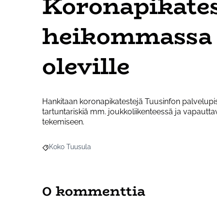
Koronapikates
heikommassa
oleville
Hankitaan koronapikatestejä Tuusinfon palvelupist
tartuntariskiä mm. joukkoliikenteessä ja vapauttav
tekemiseen.
Koko Tuusula
Rajaa tulokset aihepiirin mukaan: Koko Tuusula
0 kommenttia