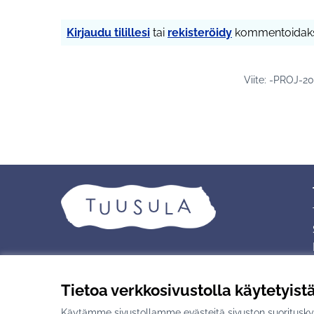
Kirjaudu tilillesi
tai
rekisteröidy
kommentoidaks
Viite: -PROJ-2
Tietoa verkkosivustolla käytetyist
Käytämme sivustollamme evästeitä sivuston suorituskyv