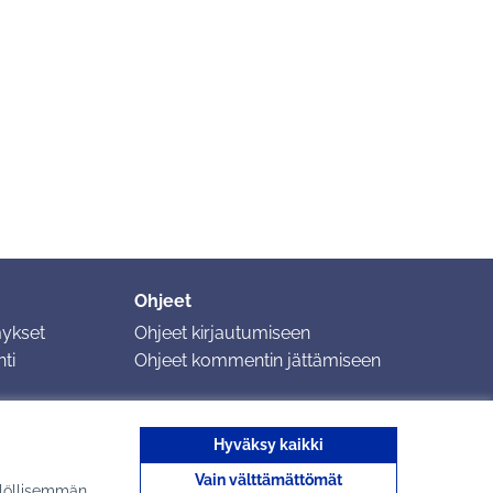
Ohjeet
mykset
Ohjeet kirjautumiseen
ti
Ohjeet kommentin jättämiseen
Hyväksy kaikki
Vain välttämättömät
ilöllisemmän