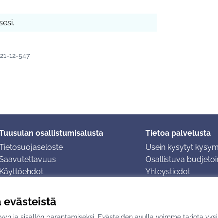
esi.
021-12-547
Tuusulan osallistumisalusta
Tietoa palvelusta
Tietosuojaseloste
Usein kysytyt kysy
Saavutettavuus
Osallistuva budjetoin
Käyttöehdot
Yhteystiedot
Evästeasetukset
ä evästeistä
yn ja sisällön parantamiseksi. Evästeiden avulla voimme tarjota yks