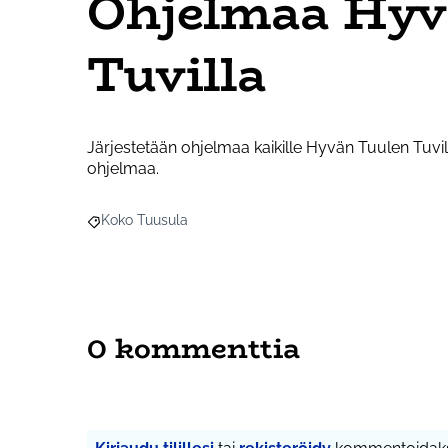
Ohjelmaa Hyv
Tuvilla
Järjestetään ohjelmaa kaikille Hyvän Tuulen Tuvil
ohjelmaa.
Koko Tuusula
Rajaa tulokset aihepiirin mukaan: Koko Tuusula
0 kommenttia