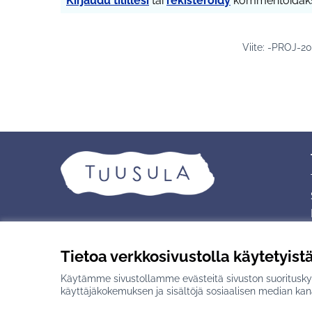
Kirjaudu tilillesi
tai
rekisteröidy
kommentoidaks
Viite: -PROJ-2
Tietoa verkkosivustolla käytetyist
Käytämme sivustollamme evästeitä sivuston suorituskyv
Creative Commons -lisenssi
(Ulkoinen linkki)
Verkkosivusto luotu
vapaan ohjelmisto
käyttäjäkokemuksen ja sisältöjä sosiaalisen median kan