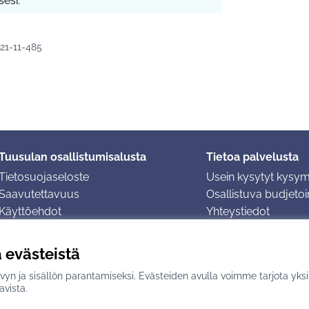
esi.
021-11-485
Tuusulan osallistumisalusta
Tietoa palvelusta
Tietosuojaseloste
Usein kysytyt kysy
Saavutettavuus
Osallistuva budjetoin
Käyttöehdot
Yhteystiedot
Evästeasetukset
ä evästeistä
yn ja sisällön parantamiseksi. Evästeiden avulla voimme tarjota yks
n
avulla.
avista.
(Ulkoinen linkki)