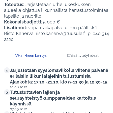
Toteutus:
Järjestetään urheilukeskuksen
alueella ohjattua liikunnallista harrastustoimintaa
lapsille ja nuorille.
Kokonaisbudjetti
: 5 000 €
Lisätiedot:
vapaa-aikapalveluiden päällikkö
Risto Kanerva, risto.kanerva@tuusula.fi, p. 040 314
2220
Hankkeen kehitys
Sisällytetyt ideat
Järjestetään syyslomaviikolla viitenä päivänä
1
erilaisiin liikuntalajeihin tutustumisia.
Ajankohta: 17.10.-21.10. klo 9-11.30 ja 12.30-15
10.08.2022
Tutustuttavien lajien ja
2
seurayhteistyökumppaneiden kartoitus
käynnissä.
07.09.2022