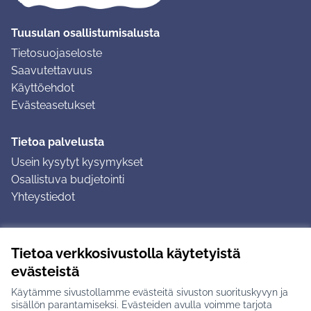
Tuusulan osallistumisalusta
Tietosuojaseloste
Saavutettavuus
Käyttöehdot
Evästeasetukset
Tietoa palvelusta
Usein kysytyt kysymykset
Osallistuva budjetointi
Yhteystiedot
Ohjeet
Tietoa verkkosivustolla käytetyistä
Ohjeet kirjautumiseen
evästeistä
Ohjeet kommentin jättämiseen
Käytämme sivustollamme evästeitä sivuston suorituskyvyn ja
sisällön parantamiseksi. Evästeiden avulla voimme tarjota