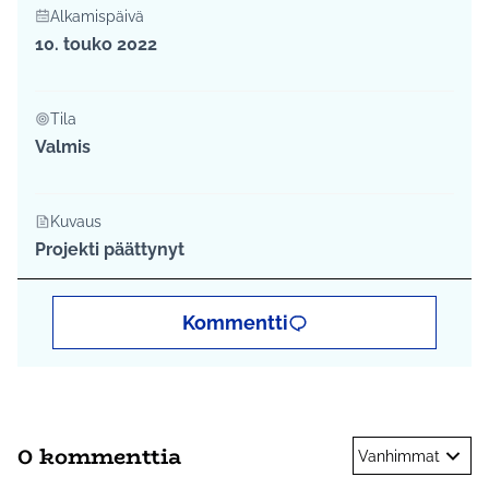
Alkamispäivä
10. touko 2022
Tila
Valmis
Kuvaus
Projekti päättynyt
Kommentti
0 kommenttia
Vanhimmat