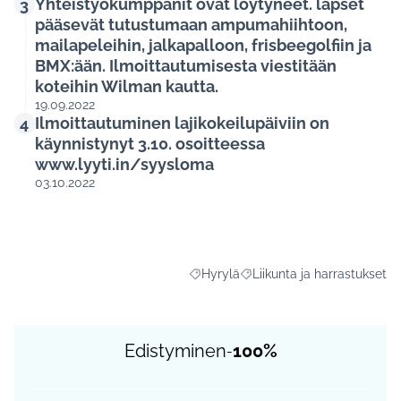
Yhteistyökumppanit ovat löytyneet. lapset
3
pääsevät tutustumaan ampumahiihtoon,
mailapeleihin, jalkapalloon, frisbeegolfiin ja
BMX:ään. Ilmoittautumisesta viestitään
koteihin Wilman kautta.
19.09.2022
Ilmoittautuminen lajikokeilupäiviin on
4
käynnistynyt 3.10. osoitteessa
www.lyyti.in/syysloma
03.10.2022
Hyrylä
Liikunta ja harrastukset
Rajaa tulokset aihepiirin mukaan: Hy
Rajaa tulokset teeman mukaa
Edistyminen
100%
-