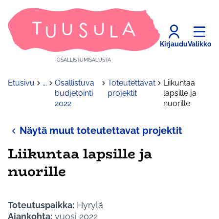
Kirjaudu
Valikko
OSALLISTUMISALUSTA
Etusivu
...
Osallistuva
Toteutettavat
Liikuntaa
budjetointi
projektit
lapsille ja
2022
nuorille
Näytä muut toteutettavat projektit
Liikuntaa lapsille ja
nuorille
Toteutuspaikka:
Hyrylä
Ajankohta:
vuosi 2022