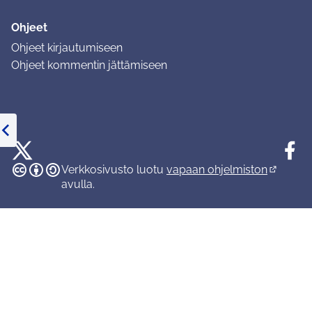
Ohjeet
Ohjeet kirjautumiseen
Ohjeet kommentin jättämiseen
Tuusulan osallistumisalusta X-palvelussa
Tuusula
Edellinen kohde
Creative Commons -lisenssi
(Ulkoinen linkki)
(Ulkoinen linkki)
(Ulkoine
Verkkosivusto luotu
vapaan ohjelmiston
(Ulkoinen
avulla.