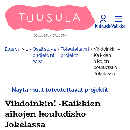
Kirjaudu
Valikko
OSALLISTUMISALUSTA
Etusivu
...
Osallistuva
Toteutettavat
Vihdoinkin! -
budjetointi
projektit
Kaikkien
2022
aikojen
kouludisko
Jokelassa
Näytä muut toteutettavat projektit
Vihdoinkin! -Kaikkien
aikojen kouludisko
Jokelassa