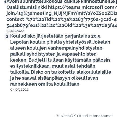
Avoin suunnittelukokous kaikille kiinnostuneille 
1
Osallistumislinkki https://teams.microsoft.co
join/19%3ameeting_NjJjMjFmYmItY2Y0ZS00ZDI
context=%7b%22Tid%22%3a%2283f7756a-9c1d-4
5442b879fe11%22%2c%22Oid%22%3a%227da3f44
22.02.2022
Kouludisko järjestetään perjantaina 20.5.
2
Lepolan koulun pihalla yhteistyössä Jokelan
alueen koulujen vanhempainyhdistysten,
paikallisyhdistysten ja vapaaehtoisten
kesken. Budjetti tullaan käyttämään pääosin
esitystekniikkaan, muut asiat tehdään
talkoilla. Disko on tarkoitettu alakoululaisille
ja he saavat sisäänpääsyyn oikeuttavan
rannekkeen omilta kouluiltaan.
04.05.2022
Jokela
Kulttuuri ja tapahtumat