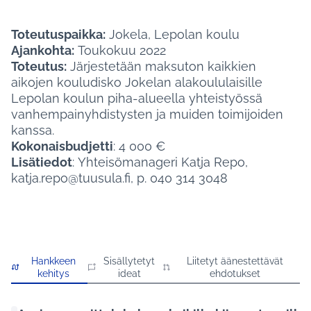
Toteutuspaikka:
Jokela, Lepolan koulu
Ajankohta:
Toukokuu 2022
Toteutus:
Järjestetään maksuton kaikkien
aikojen kouludisko Jokelan alakoululaisille
Lepolan koulun piha-alueella yhteistyössä
vanhempainyhdistysten ja muiden toimijoiden
kanssa.
Kokonaisbudjetti
: 4 000 €
Lisätiedot
: Yhteisömanageri Katja Repo,
katja.repo@tuusula.fi, p. 040 314 3048
Hankkeen
Sisällytetyt
Liitetyt äänestettävät
kehitys
ideat
ehdotukset