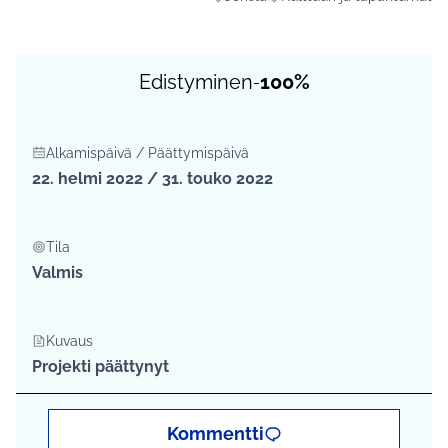
Rajaa tulokset aihepiirin mukaan: Jo
Rajaa tulokset teeman muka
Edistyminen
100%
-
Alkamispäivä / Päättymispäivä
22. helmi 2022 / 31. touko 2022
Tila
Valmis
Kuvaus
Projekti päättynyt
Kommentti