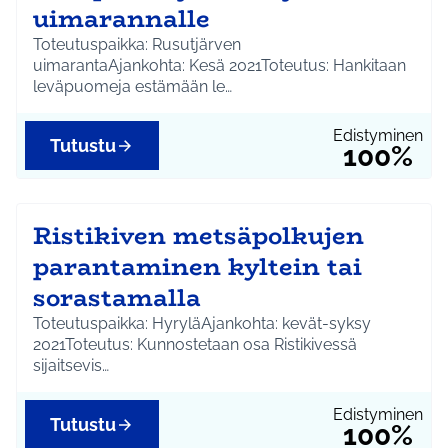
uimarannalle
Toteutuspaikka: Rusutjärven
uimarantaAjankohta: Kesä 2021Toteutus: Hankitaan
leväpuomeja estämään le…
Edistyminen
Tutustu
100%
Ristikiven metsäpolkujen
parantaminen kyltein tai
sorastamalla
Toteutuspaikka: HyryläAjankohta: kevät-syksy
2021Toteutus: Kunnostetaan osa Ristikivessä
sijaitsevis…
Edistyminen
Tutustu
100%