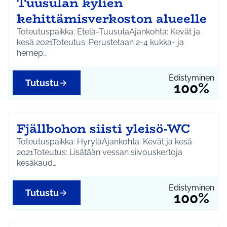
Tuusulan kylien
kehittämisverkoston alueelle
Toteutuspaikka: Etelä-TuusulaAjankohta: Kevät ja
kesä 2021Toteutus: Perustetaan 2-4 kukka- ja
hernep…
Edistyminen
Tutustu
100%
Fjällbohon siisti yleisö-WC
Toteutuspaikka: HyryläAjankohta: Kevät ja kesä
2021Toteutus: Lisätään vessan siivouskertoja
kesäkaud…
Edistyminen
Tutustu
100%