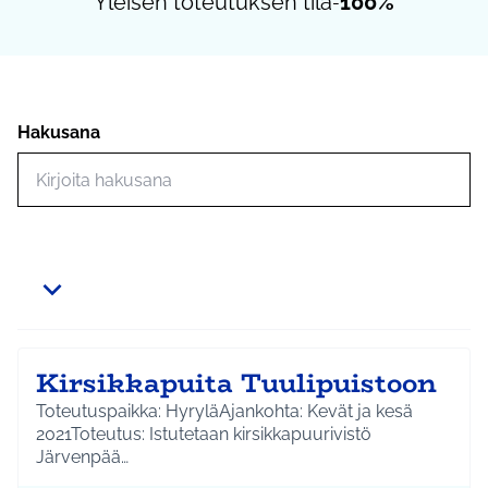
Yleisen toteutuksen tila
100%
-
Hakusana
Hae toimintoja
Kirsikkapuita Tuulipuistoon
Toteutuspaikka: HyryläAjankohta: Kevät ja kesä
2021Toteutus: Istutetaan kirsikkapuurivistö
Järvenpää…