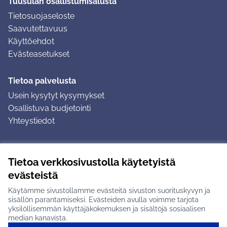
Tuusulan osallistumisalusta
Tietosuojaseloste
Saavutettavuus
Käyttöehdot
Evästeasetukset
Tietoa palvelusta
Usein kysytyt kysymykset
Osallistuva budjetointi
Yhteystiedot
Ohjeet
Tietoa verkkosivustolla käytetyistä
Ohjeet kirjautumiseen
evästeistä
Ohjeet kommentin jättämiseen
Käytämme sivustollamme evästeitä sivuston suorituskyvyn ja
sisällön parantamiseksi. Evästeiden avulla voimme tarjota
yksilöllisemmän käyttäjäkokemuksen ja sisältöjä sosiaalisen
median kanavista.