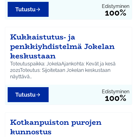
Edistyminen
Tutustu
100%
Kukkaistutus- ja
penkkiyhdistelmä Jokelan
keskustaan
Toteutuspaikka: JokelaAjankohta: Kevät ja kesä
2021Toteutus: Sijoitetaan Jokelan keskustaan
näyttävä…
Edistyminen
Tutustu
100%
Kotkanpuiston purojen
kunnostus