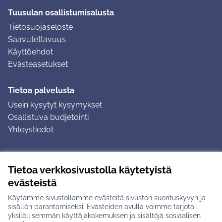
Tuusulan osallistumisalusta
Tietosuojaseloste
Saavutettavuus
Käyttöehdot
Evästeasetukset
Tietoa palvelusta
Usein kysytyt kysymykset
Osallistuva budjetointi
Yhteystiedot
Ohjeet
Tietoa verkkosivustolla käytetyistä
Ohjeet kirjautumiseen
evästeistä
Ohjeet kommentin jättämiseen
Käytämme sivustollamme evästeitä sivuston suorituskyvyn ja
sisällön parantamiseksi. Evästeiden avulla voimme tarjota
yksilöllisemmän käyttäjäkokemuksen ja sisältöjä sosiaalisen