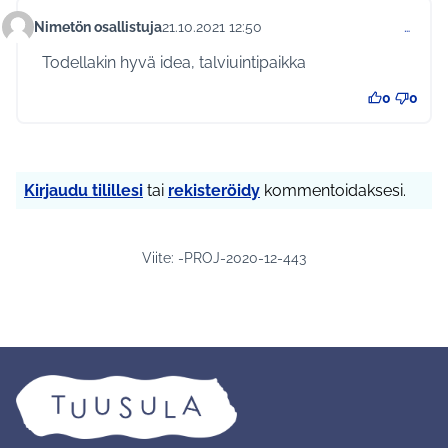
Nimetön osallistuja
21.10.2021 12:50
…
Kommentti 542
Todellakin hyvä idea, talviuintipaikka
0
0
Kirjaudu tilillesi
tai
rekisteröidy
kommentoidaksesi.
Viite: -PROJ-2020-12-443