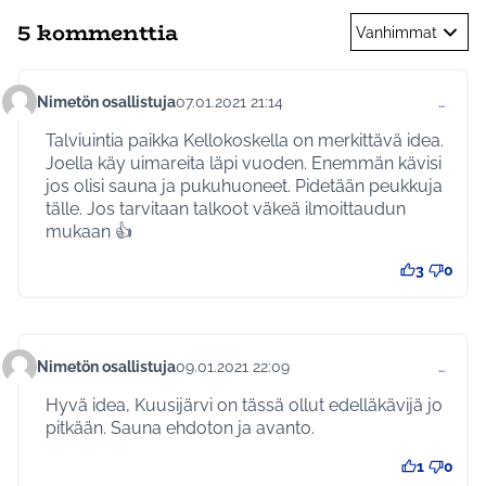
5 kommenttia
Vanhimmat
Nimetön osallistuja
07.01.2021 21:14
…
Kommentti 411
Talviuintia paikka Kellokoskella on merkittävä idea.
Joella käy uimareita läpi vuoden. Enemmän kävisi
jos olisi sauna ja pukuhuoneet. Pidetään peukkuja
tälle. Jos tarvitaan talkoot väkeä ilmoittaudun
mukaan 👍
3
0
Nimetön osallistuja
09.01.2021 22:09
…
Kommentti 418
Hyvä idea, Kuusijärvi on tässä ollut edelläkävijä jo
pitkään. Sauna ehdoton ja avanto.
1
0