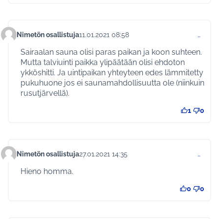
Nimetön osallistuja
11.01.2021 08:58
…
Kommentti 419
Sairaalan sauna olisi paras paikan ja koon suhteen.
Mutta talviuinti paikka ylipäätään olisi ehdoton
ykköshitti. Ja uintipaikan yhteyteen edes lämmitetty
pukuhuone jos ei saunamahdollisuutta ole (niinkuin
rusutjärvellä).
1
0
Nimetön osallistuja
27.01.2021 14:35
…
Kommentti 452
Hieno homma.
0
0