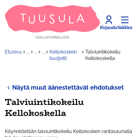
Kirjaudu
Valikko
OSALLISTUMISALUSTA
Etusivu
...
...
...
Kellokosken
Talviuintikokeilu
budjetti
Kellokoskella
Näytä muut äänestettävät ehdotukset
Talviuintikokeilu
Kellokoskella
Käynnistetään talviuintikokeilu Kellokosken rantasaunalla