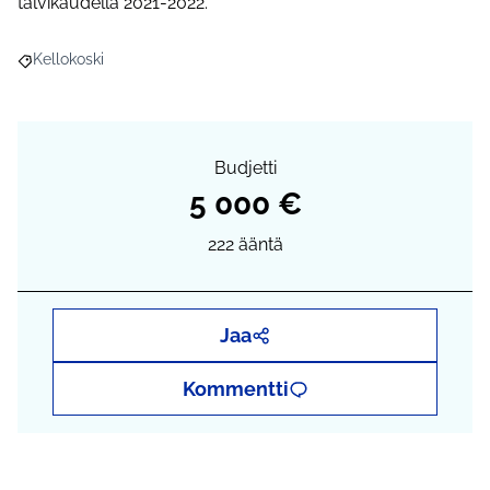
talvikaudella 2021-2022.
Kellokoski
Rajaa tulokset aihepiirin mukaan: Kellokoski
Budjetti
5 000 €
222
ääntä
Jaa
Kommentti