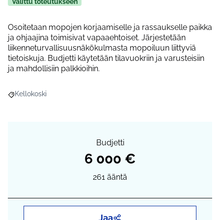
Valittu toteutukseen
Osoitetaan mopojen korjaamiselle ja rassaukselle paikka
ja ohjaajina toimisivat vapaaehtoiset. Järjestetään
liikenneturvallisuusnäkökulmasta mopoiluun liittyviä
tietoiskuja. Budjetti käytetään tilavuokriin ja varusteisiin
ja mahdollisiin palkkioihin.
Kellokoski
Rajaa tulokset aihepiirin mukaan: Kellokoski
Budjetti
6 000 €
261
ääntä
Jaa