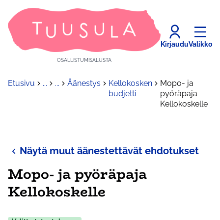
Kirjaudu
Valikko
OSALLISTUMISALUSTA
Etusivu
...
...
Äänestys
Kellokosken
Mopo- ja
budjetti
pyöräpaja
Kellokoskelle
Näytä muut äänestettävät ehdotukset
Mopo- ja pyöräpaja
Kellokoskelle