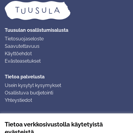
Tuusulan osallistumisalusta
Tietosuojaseloste
Saavutettavuus
Käyttöehdot
Evästeasetukset
Tietoa palvelusta
Usein kysytyt kysymykset
Osallistuva budjetointi
Yhteystiedot
Ohjeet
Tietoa verkkosivustolla käytetyistä
Ohjeet kirjautumiseen
evästeistä