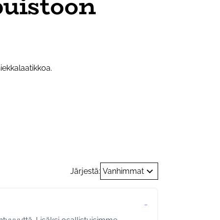
puistoon
iekkalaatikkoa.
Järjestä:
Vanhimmat
…