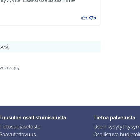
ihtyvyyttä. Lisäksi osallistuisimme
1
0
esi.
020-12-315
Tuusulan osallistumisalusta
Tietoa palvelusta
Tietosuojaseloste
Usein kysytyt kysy
Saavutettavuus
Osallistuva budjetoin