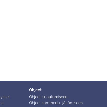
Ohjeet
mykset
Ohjeet kirjautumiseen
ti
Ohjeet kommentin jättämiseen