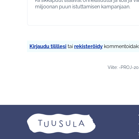
Kirsikkapuut lisäävät onnellisuutta ja iloa ja vi
miljoonan puun istuttamisen kampanjaan.
Kirjaudu tilillesi
tai
rekisteröidy
kommentoidaks
Viite: -PROJ-2