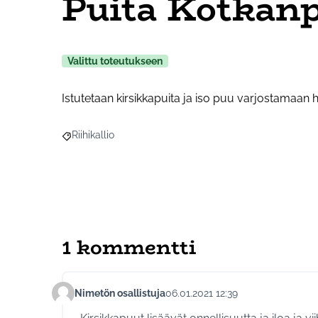
Puita Kotkan
Valittu toteutukseen
Istutetaan kirsikkapuita ja iso puu varjostamaan h
Riihikallio
Rajaa tulokset aihepiirin mukaan: Riihikallio
1 kommentti
Nimetön osallistuja
06.01.2021 12:39
Kommentti 397