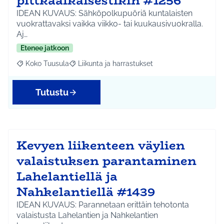
pittkäaikaisestikin #1256
IDEAN KUVAUS: Sähköpolkupuöriä kuntalaisten
vuokrattavaksi vaikka viikko- tai kuukausivuokralla.
Aj…
Etenee jatkoon
Koko Tuusula
Liikunta ja harrastukset
Rajaa tulokset aihepiirin mukaan: Koko Tuusula
Rajaa tulokset teeman mukaan: Liikunta ja harr
Tutustu
Kevyen liikenteen väylien
valaistuksen parantaminen
Lahelantiellä ja
Nahkelantiellä #1439
IDEAN KUVAUS: Parannetaan erittäin tehotonta
valaistusta Lahelantien ja Nahkelantien