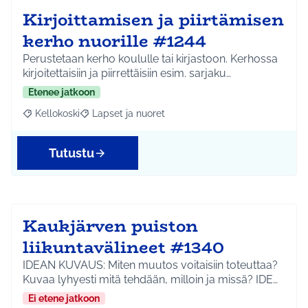
Kirjoittamisen ja piirtämisen
kerho nuorille #1244
Perustetaan kerho koululle tai kirjastoon. Kerhossa
kirjoitettaisiin ja piirrettäisiin esim. sarjaku…
Etenee jatkoon
Kellokoski
Lapset ja nuoret
Rajaa tulokset aihepiirin mukaan: Kellokoski
Rajaa tulokset teeman mukaan: Lapset ja nuoret
Tutustu
Kaukjärven puiston
liikuntavälineet #1340
IDEAN KUVAUS: Miten muutos voitaisiin toteuttaa?
Kuvaa lyhyesti mitä tehdään, milloin ja missä? IDE…
Ei etene jatkoon