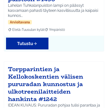
Lahelan Tuhkalanpuiston lampi on päässyt
kasvamaan pahasti täyteen kasvillisuutta ja kaipaisi
kunnos…
Arvioitavana
Etelä-Tuusulan kylät
Ympäristö
Rajaa tulokset aihepiirin mukaan: Etelä-Tuusulan kylät
Rajaa tulokset teeman mukaan: Ympäri
Tutustu
Torpparintien ja
Kellokoskentien välisen
pururadan kunnostus ja
ulkotreenilaitteiden
hankinta #1242
IDEAN KUVAUS: Pururadan pohjaa tulisi parantaa ja