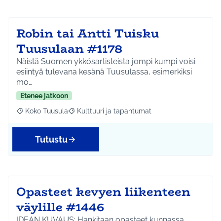
Robin tai Antti Tuisku
Tuusulaan #1178
Näistä Suomen ykkösartisteista jompi kumpi voisi
esiintyä tulevana kesänä Tuusulassa, esimerkiksi
mo…
Etenee jatkoon
Koko Tuusula
Kulttuuri ja tapahtumat
Rajaa tulokset aihepiirin mukaan: Koko Tuusula
Rajaa tulokset teeman mukaan: Kulttuuri ja ta
Tutustu
Opasteet kevyen liikenteen
väylille #1446
IDEAN KUVAUS: Hankitaan opasteet kunnassa