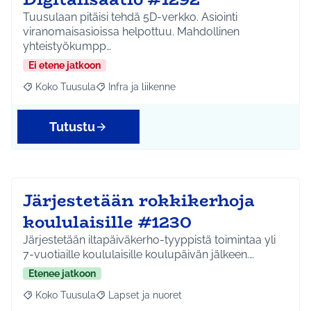
Tuusulaan pitäisi tehdä 5D-verkko. Asiointi
viranomaisasioissa helpottuu. Mahdollinen
yhteistyökumpp…
Ei etene jatkoon
Koko Tuusula
Infra ja liikenne
Rajaa tulokset aihepiirin mukaan: Koko Tuusula
Rajaa tulokset teeman mukaan: Infra ja liikenne
Tutustu
Järjestetään rokkikerhoja
koululaisille #1230
Järjestetään iltapäiväkerho-tyyppistä toimintaa yli
7-vuotiaille koululaisille koulupäivän jälkeen.…
Etenee jatkoon
Koko Tuusula
Lapset ja nuoret
Rajaa tulokset aihepiirin mukaan: Koko Tuusula
Rajaa tulokset teeman mukaan: Lapset ja nuor