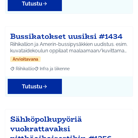
Tutustu
Bussikatokset uusiksi #1434
Riihikallion ja Amerin-bussipysäkkien uudistus. esim.
kuvataidekoulun oppilaat maalaamaan/kuvittama…
Arvioitavana
Riihikallio
Infra ja liikenne
Rajaa tulokset aihepiirin mukaan: Riihikallio
Rajaa tulokset teeman mukaan: Infra ja liikenne
Tutustu
Sähköpolkupyöriä
vuokrattavaksi