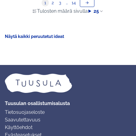
1
2
3
…
14
Tulosten määrä sivulla:
25
Näytä kaikki peruutetut ideat
Tuusulan osallistumisalusta
Tietosuojaseloste
Saavutettavuus
Käyttöehdot
Evästeasetukset