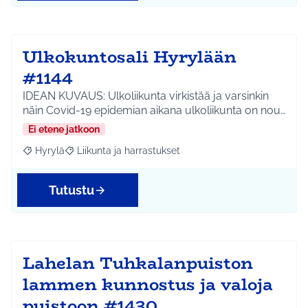
Ulkokuntosali Hyrylään
#1144
IDEAN KUVAUS: Ulkoliikunta virkistää ja varsinkin
näin Covid-19 epidemian aikana ulkoliikunta on nou…
Ei etene jatkoon
Hyrylä
Liikunta ja harrastukset
Rajaa tulokset aihepiirin mukaan: Hyrylä
Rajaa tulokset teeman mukaan: Liikunta ja harrastuks
Tutustu
Lahelan Tuhkalanpuiston
lammen kunnostus ja valoja
puistoon #1430