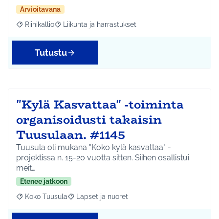
Arvioitavana
Riihikallio
Liikunta ja harrastukset
Rajaa tulokset aihepiirin mukaan: Riihikallio
Rajaa tulokset teeman mukaan: Liikunta ja harrastu
Tutustu
"Kylä Kasvattaa" -toiminta
organisoidusti takaisin
Tuusulaan. #1145
Tuusula oli mukana "Koko kylä kasvattaa" -
projektissa n. 15-20 vuotta sitten. Siihen osallistui
meit…
Etenee jatkoon
Koko Tuusula
Lapset ja nuoret
Rajaa tulokset aihepiirin mukaan: Koko Tuusula
Rajaa tulokset teeman mukaan: Lapset ja nuor