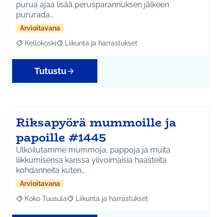
purua ajaa lisää perusparannuksen jälkeen
pururada…
Arvioitavana
Kellokoski
Liikunta ja harrastukset
Rajaa tulokset aihepiirin mukaan: Kellokoski
Rajaa tulokset teeman mukaan: Liikunta ja harrast
Tutustu
Riksapyörä mummoille ja
papoille #1445
Ulkoilutamme mummoja, pappoja ja muita
liikkumisensa kanssa ylivoimaisia haasteita
kohdanneita kuten…
Arvioitavana
Koko Tuusula
Liikunta ja harrastukset
Rajaa tulokset aihepiirin mukaan: Koko Tuusula
Rajaa tulokset teeman mukaan: Liikunta ja harr