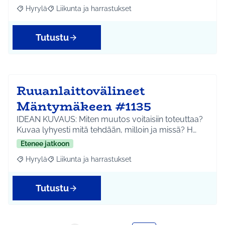
Hyrylä
Liikunta ja harrastukset
Rajaa tulokset aihepiirin mukaan: Hyrylä
Rajaa tulokset teeman mukaan: Liikunta ja harrastuks
Tutustu
Ruuanlaittovälineet
Mäntymäkeen #1135
IDEAN KUVAUS: Miten muutos voitaisiin toteuttaa?
Kuvaa lyhyesti mitä tehdään, milloin ja missä? H…
Etenee jatkoon
Hyrylä
Liikunta ja harrastukset
Rajaa tulokset aihepiirin mukaan: Hyrylä
Rajaa tulokset teeman mukaan: Liikunta ja harrastuks
Tutustu