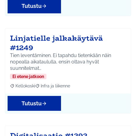
Tutustu
Linjatielle jalkakäytävä
#1249
Tien leventäminen. Ei tapahdu tietenkään näin
nopealla aikataululla, ensin oltava hyvät
suunnitelmat…
Ei etene jatkoon
Kellokoski
Infra ja liikenne
Rajaa tulokset aihepiirin mukaan: Kellokoski
Rajaa tulokset teeman mukaan: Infra ja liikenne
Tutustu
Digitalisaatio #1292