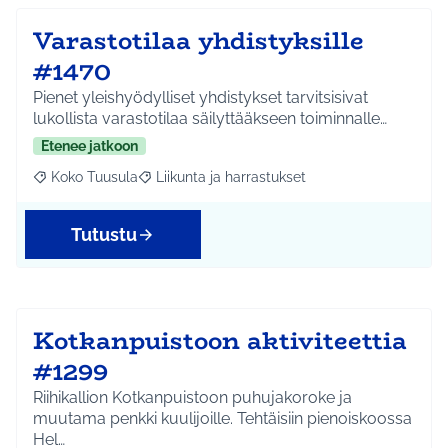
Varastotilaa yhdistyksille
#1470
Pienet yleishyödylliset yhdistykset tarvitsisivat
lukollista varastotilaa säilyttääkseen toiminnalle…
Etenee jatkoon
Koko Tuusula
Liikunta ja harrastukset
Rajaa tulokset aihepiirin mukaan: Koko Tuusula
Rajaa tulokset teeman mukaan: Liikunta ja harr
Tutustu
Kotkanpuistoon aktiviteettia
#1299
Riihikallion Kotkanpuistoon puhujakoroke ja
muutama penkki kuulijoille. Tehtäisiin pienoiskoossa
Hel…