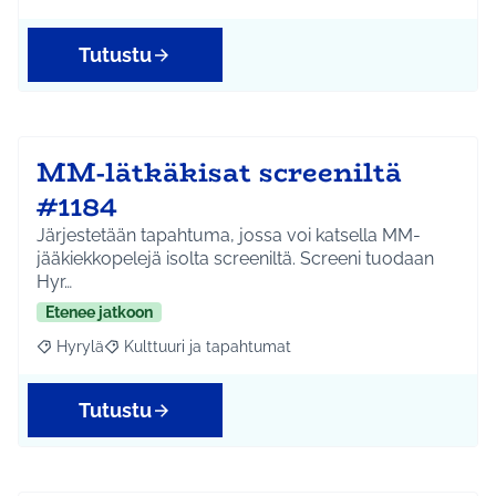
Tutustu
MM-lätkäkisat screeniltä
#1184
Järjestetään tapahtuma, jossa voi katsella MM-
jääkiekkopelejä isolta screeniltä. Screeni tuodaan
Hyr…
Etenee jatkoon
Hyrylä
Kulttuuri ja tapahtumat
Rajaa tulokset aihepiirin mukaan: Hyrylä
Rajaa tulokset teeman mukaan: Kulttuuri ja tapahtum
Tutustu