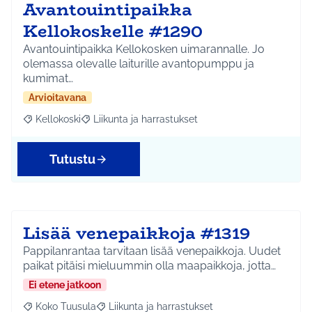
Avantouintipaikka
Kellokoskelle #1290
Avantouintipaikka Kellokosken uimarannalle. Jo
olemassa olevalle laiturille avantopumppu ja
kumimat…
Arvioitavana
Kellokoski
Liikunta ja harrastukset
Rajaa tulokset aihepiirin mukaan: Kellokoski
Rajaa tulokset teeman mukaan: Liikunta ja harrast
Tutustu
Lisää venepaikkoja #1319
Pappilanrantaa tarvitaan lisää venepaikkoja. Uudet
paikat pitäisi mieluummin olla maapaikkoja, jotta…
Ei etene jatkoon
Koko Tuusula
Liikunta ja harrastukset
Rajaa tulokset aihepiirin mukaan: Koko Tuusula
Rajaa tulokset teeman mukaan: Liikunta ja harr