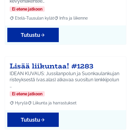
kevyenliikentee…
Ei etene jatkoon
Etelä-Tuusulan kylät
Infra ja liikenne
Rajaa tulokset aihepiirin mukaan: Etelä-Tuusulan kylät
Rajaa tulokset teeman mukaan: Infra ja 
Tutustu
Lisää liikuntaa! #1283
IDEAN KUVAUS: Jussilanpolun ja Suonkaulankujan
risteyksestä (vas.alas) alkavaa suositun lenkkipolun
…
Ei etene jatkoon
Hyrylä
Liikunta ja harrastukset
Rajaa tulokset aihepiirin mukaan: Hyrylä
Rajaa tulokset teeman mukaan: Liikunta ja harrastuks
Tutustu