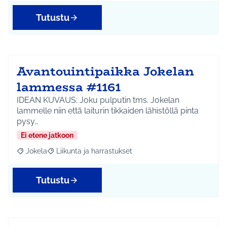
Tutustu
Avantouintipaikka Jokelan
lammessa #1161
IDEAN KUVAUS: Joku pulputin tms. Jokelan
lammelle niin että laiturin tikkaiden lähistöllä pinta
pysy…
Ei etene jatkoon
Jokela
Liikunta ja harrastukset
Rajaa tulokset aihepiirin mukaan: Jokela
Rajaa tulokset teeman mukaan: Liikunta ja harrastuks
Tutustu