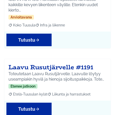
kaikkille kevyen liikenteen väylille. Etenkin uudet
kierto…
Arvioitavana
Koko Tuusula
Infra ja liikenne
Rajaa tulokset aihepiirin mukaan: Koko Tuusula
Rajaa tulokset teeman mukaan: Infra ja liikenne
Tutustu
Laavu Rusutjärvelle #1191
Toteutetaan Laavu Rusutjärvelle. Laavulle löytyy
useampiakin hyviä ja hienoja sijoituspaikkoja. Tote…
Etenee jatkoon
Etelä-Tuusulan kylät
Liikunta ja harrastukset
Rajaa tulokset aihepiirin mukaan: Etelä-Tuusulan kylät
Rajaa tulokset teeman mukaan: Liikunta
Tutustu