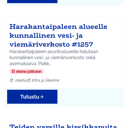
Harakantaipaleen alueelle
kunnallinen vesi- ja
viemäriverkosto #1257
Harakantaipaleen asuntoalueelle halutaan
kunnallinen vesi- ja viemäriverkosto sekä
asemakaava. Paikk…
Ei etene jatkoon
Jokela
Infra ja liikenne
Rajaa tulokset aihepiirin mukaan: Jokela
Rajaa tulokset teeman mukaan: Infra ja liikenne
Tutustu
Teiden varsille kirsikkapuita