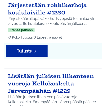
Järjestetään rokkikerhoja
koululaisille #1230
Järjestetään iltapäiväkerho-tyyppistä toimintaa yli
7-vuotiaille koululaisille koulupäivän jälkeen.…
Etenee jatkoon
Koko Tuusula
Lapset ja nuoret
Rajaa tulokset aihepiirin mukaan: Koko Tuusula
Rajaa tulokset teeman mukaan: Lapset ja nuor
Tutustu
Lisätään julkisen liikenteen
vuoroja Kellokoskelta
Järvenpäähän #1229
Lisätään julkisen liikenteen päivävuoroja
Kellokoskelta Järvenpäähän. Järvenpäästä pääsee