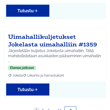
Tutustu
Uimahallikuljetukset
Jokelasta uimahalliin #1359
Järjestetään kuljetus Jokelasta uimahalliin. Tällä
mahdollistetaan asukkaiden pääseminen uimahallin
…
Etenee jatkoon
Jokela
Liikunta ja harrastukset
Rajaa tulokset aihepiirin mukaan: Jokela
Rajaa tulokset teeman mukaan: Liikunta ja harrastuks
Tutustu
1
2
3
…
14