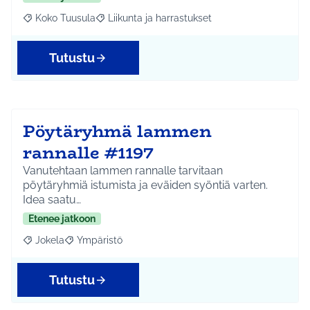
Koko Tuusula
Liikunta ja harrastukset
Rajaa tulokset aihepiirin mukaan: Koko Tuusula
Rajaa tulokset teeman mukaan: Liikunta ja harr
Tutustu
Pöytäryhmä lammen
rannalle #1197
Vanutehtaan lammen rannalle tarvitaan
pöytäryhmiä istumista ja eväiden syöntiä varten.
Idea saatu…
Etenee jatkoon
Jokela
Ympäristö
Rajaa tulokset aihepiirin mukaan: Jokela
Rajaa tulokset teeman mukaan: Ympäristö
Tutustu