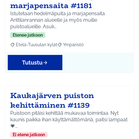
marjapensaita #1181
Istutetaan hedelmäpuita ja marjapensaita
Anttilanrannan alueelle ja myös muille
puistoalueille. Asuk…
Etenee jatkoon
Etelä-Tuusulan kylät
Ympäristö
Rajaa tulokset aihepiirin mukaan: Etelä-Tuusulan kylät
Rajaa tulokset teeman mukaan: Ympäri
Tutustu
Kaukajärven puiston
kehittäminen #1139
Puistoon pitäisi kehittää mukavaa toimintaa. Nyt
kaunis paikka ihan käyttämättömänä, paitsi lampaat
💗…
Ei etene jatkoon