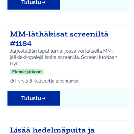
Tutustu
MM-lätkäkisat screeniltä
#1184
Järjestetään tapahtuma, jossa voi katsella MM-
jääkiekkopelejä isolta screeniltä. Screeni tuodaan
Hyr…
Etenee jatkoon
Hyrylä
Kulttuuri ja tapahtumat
Rajaa tulokset aihepiirin mukaan: Hyrylä
Rajaa tulokset teeman mukaan: Kulttuuri ja tapahtum
Tutustu
Lisää hedelmäpuita ja