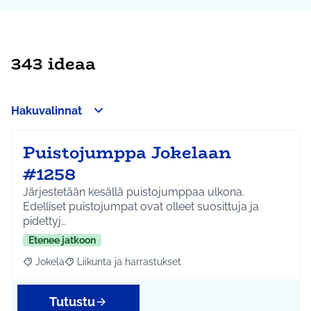
343 ideaa
Hakuvalinnat
Puistojumppa Jokelaan
#1258
Järjestetään kesällä puistojumppaa ulkona.
Edelliset puistojumpat ovat olleet suosittuja ja
pidettyj…
Etenee jatkoon
Jokela
Liikunta ja harrastukset
Rajaa tulokset aihepiirin mukaan: Jokela
Rajaa tulokset teeman mukaan: Liikunta ja harrastuks
Tutustu