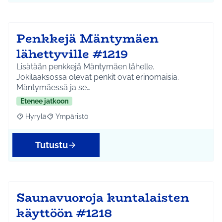
Penkkejä Mäntymäen
lähettyville #1219
Lisätään penkkejä Mäntymäen lähelle.
Jokilaaksossa olevat penkit ovat erinomaisia.
Mäntymäessä ja se…
Etenee jatkoon
Hyrylä
Ympäristö
Rajaa tulokset aihepiirin mukaan: Hyrylä
Rajaa tulokset teeman mukaan: Ympäristö
Tutustu
Saunavuoroja kuntalaisten
käyttöön #1218