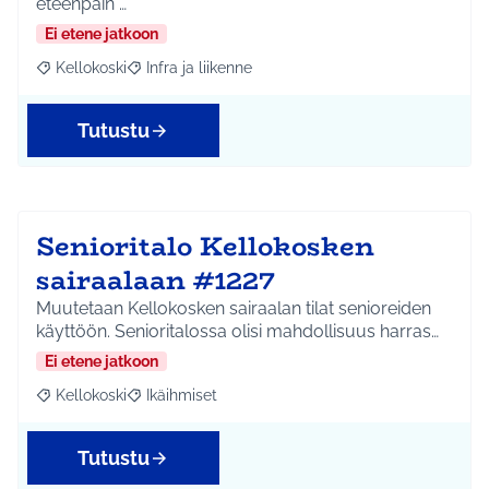
eteenpäin …
Ei etene jatkoon
Kellokoski
Infra ja liikenne
Rajaa tulokset aihepiirin mukaan: Kellokoski
Rajaa tulokset teeman mukaan: Infra ja liikenne
Tutustu
Senioritalo Kellokosken
sairaalaan #1227
Muutetaan Kellokosken sairaalan tilat senioreiden
käyttöön. Senioritalossa olisi mahdollisuus harras…
Ei etene jatkoon
Kellokoski
Ikäihmiset
Rajaa tulokset aihepiirin mukaan: Kellokoski
Rajaa tulokset teeman mukaan: Ikäihmiset
Tutustu