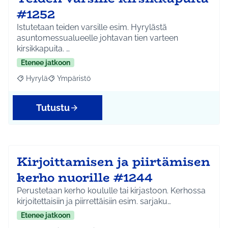
#1252
Istutetaan teiden varsille esim. Hyrylästä
asuntomessualueelle johtavan tien varteen
kirsikkapuita. …
Etenee jatkoon
Hyrylä
Ympäristö
Rajaa tulokset aihepiirin mukaan: Hyrylä
Rajaa tulokset teeman mukaan: Ympäristö
Tutustu
Kirjoittamisen ja piirtämisen
kerho nuorille #1244
Perustetaan kerho koululle tai kirjastoon. Kerhossa
kirjoitettaisiin ja piirrettäisiin esim. sarjaku…
Etenee jatkoon