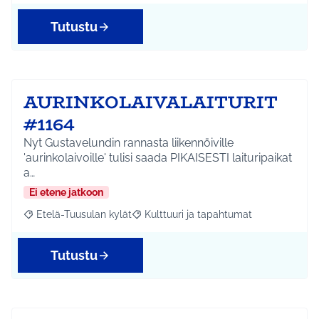
Tutustu
AURINKOLAIVALAITURIT
#1164
Nyt Gustavelundin rannasta liikennöiville
'aurinkolaivoille' tulisi saada PIKAISESTI laituripaikat
a…
Ei etene jatkoon
Etelä-Tuusulan kylät
Kulttuuri ja tapahtumat
Rajaa tulokset aihepiirin mukaan: Etelä-Tuusulan kylät
Rajaa tulokset teeman mukaan: Kulttuur
Tutustu