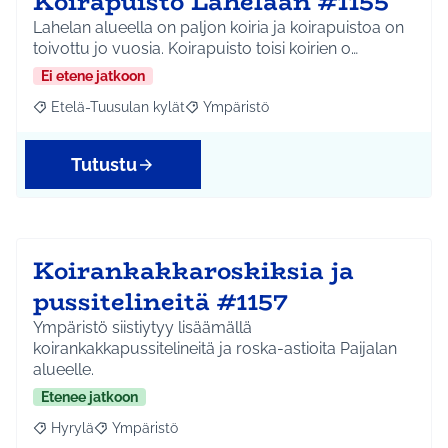
Koirapuisto Lahelaan #1155
Lahelan alueella on paljon koiria ja koirapuistoa on
toivottu jo vuosia. Koirapuisto toisi koirien o…
Ei etene jatkoon
Etelä-Tuusulan kylät
Ympäristö
Rajaa tulokset aihepiirin mukaan: Etelä-Tuusulan kylät
Rajaa tulokset teeman mukaan: Ympäri
Tutustu
Koirankakkaroskiksia ja
pussitelineitä #1157
Ympäristö siistiytyy lisäämällä
koirankakkapussitelineitä ja roska-astioita Paijalan
alueelle.
Etenee jatkoon
Hyrylä
Ympäristö
Rajaa tulokset aihepiirin mukaan: Hyrylä
Rajaa tulokset teeman mukaan: Ympäristö