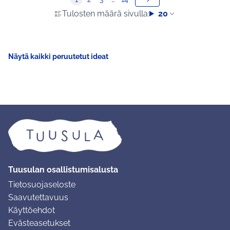
Tulosten määrä sivulla:
20
Näytä kaikki peruutetut ideat
Tuusulan osallistumisalusta
Tietosuojaseloste
Saavutettavuus
Käyttöehdot
Evästeasetukset