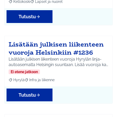
Kellokoski
Lapset ja nuoret
Rajaa tulokset aihepiirin mukaan: Kellokoski
Rajaa tulokset teeman mukaan: Lapset ja nuoret
Tutustu
Lisätään julkisen liikenteen
vuoroja Helsinkiin #1236
Lisätään julkisen liikenteen vuoroja Hyrylän linja-
autoasemalta Helsingin suuntaan. Lisää vuoroja ka…
Ei etene jatkoon
Hyrylä
Infra ja liikenne
Rajaa tulokset aihepiirin mukaan: Hyrylä
Rajaa tulokset teeman mukaan: Infra ja liikenne
Tutustu