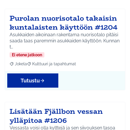
Purolan nuorisotalo takaisin
kuntalaisten käyttöön #1204
Asukkaiden aikoinaan rakentama nuorisotalo pitäisi
saada taas paremmin asukkaiden käyttöön. Kunnan
t…
Ei etene jatkoon
Jokela
Kulttuuri ja tapahtumat
Rajaa tulokset aihepiirin mukaan: Jokela
Rajaa tulokset teeman mukaan: Kulttuuri ja tapahtum
Tutustu
Lisätään Fjällbon vessan
ylläpitoa #1206
Vessasta voisi olla kylttejä ja sen siivouksen tasoa