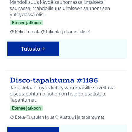
Mahdollisuus käydä saunomassa ilmaiseksi
saunassa. Mahdollisuus uimiseen saunomisen
yhteydessä olisi…
Etenee jatkoon
Koko Tuusula
Liikunta ja harrastukset
Rajaa tulokset aihepiirin mukaan: Koko Tuusula
Rajaa tulokset teeman mukaan: Liikunta ja harr
Tutustu
Disco-tapahtuma #1186
Järjestetään myös kehitysvammaisille soveltuva
discotapahtuma, johon on helppo osallistua.
Tapahtuma…
Etenee jatkoon
Etelä-Tuusulan kylät
Kulttuuri ja tapahtumat
Rajaa tulokset aihepiirin mukaan: Etelä-Tuusulan kylät
Rajaa tulokset teeman mukaan: Kulttuur