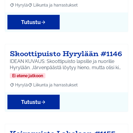
Hyrylä
Liikunta ja harrastukset
Rajaa tulokset aihepiirin mukaan: Hyrylä
Rajaa tulokset teeman mukaan: Liikunta ja harrastuks
Tutustu
Skoottipuisto Hyrylään #1146
IDEAN KUVAUS: Skoottipuisto lapsille ja nuorille
Hyrylään. Järvenpäästä löytyy hieno, mutta olisi ki…
Ei etene jatkoon
Hyrylä
Liikunta ja harrastukset
Rajaa tulokset aihepiirin mukaan: Hyrylä
Rajaa tulokset teeman mukaan: Liikunta ja harrastuks
Tutustu