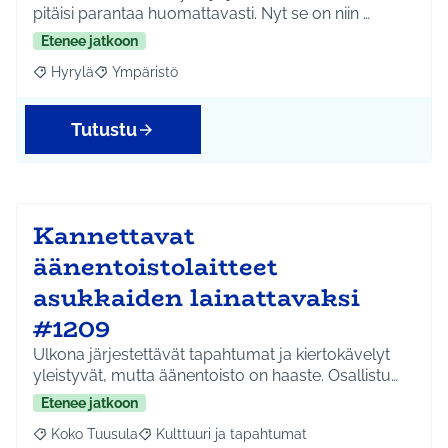
pitäisi parantaa huomattavasti. Nyt se on niin …
Etenee jatkoon
Hyrylä
Ympäristö
Rajaa tulokset aihepiirin mukaan: Hyrylä
Rajaa tulokset teeman mukaan: Ympäristö
Tutustu
Kannettavat
äänentoistolaitteet
asukkaiden lainattavaksi
#1209
Ulkona järjestettävät tapahtumat ja kiertokävelyt
yleistyvät, mutta äänentoisto on haaste. Osallistu…
Etenee jatkoon
Koko Tuusula
Kulttuuri ja tapahtumat
Rajaa tulokset aihepiirin mukaan: Koko Tuusula
Rajaa tulokset teeman mukaan: Kulttuuri ja ta