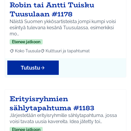
Robin tai Antti Tuisku
Tuusulaan #1178
Näistä Suomen ykkösartisteista jompi kumpi voisi
esiintyä tulevana kesänä Tuusulassa, esimerkiksi
mo…
Etenee jatkoon
Koko Tuusula
Kulttuuri ja tapahtumat
Rajaa tulokset aihepiirin mukaan: Koko Tuusula
Rajaa tulokset teeman mukaan: Kulttuuri ja ta
Tutustu
Erityisryhmien
sählytapahtuma #1183
Järjestetään erityisryhmille sählytapahtuma, jossa
voisi tavata uusia kavereita. Idea jätetty toi…
Etenee jatkoon