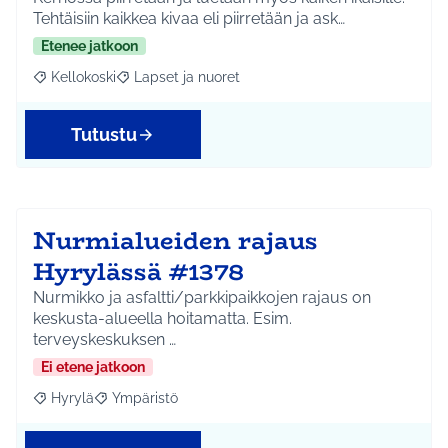
Tehtäisiin kaikkea kivaa eli piirretään ja ask…
Etenee jatkoon
Kellokoski
Lapset ja nuoret
Rajaa tulokset aihepiirin mukaan: Kellokoski
Rajaa tulokset teeman mukaan: Lapset ja nuoret
Tutustu
Nurmialueiden rajaus
Hyrylässä #1378
Nurmikko ja asfaltti/parkkipaikkojen rajaus on
keskusta-alueella hoitamatta. Esim.
terveyskeskuksen …
Ei etene jatkoon
Hyrylä
Ympäristö
Rajaa tulokset aihepiirin mukaan: Hyrylä
Rajaa tulokset teeman mukaan: Ympäristö