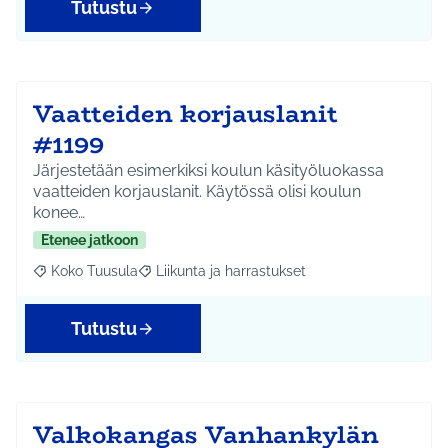
Tutustu
Vaatteiden korjauslanit
#1199
Järjestetään esimerkiksi koulun käsityöluokassa
vaatteiden korjauslanit. Käytössä olisi koulun
konee…
Etenee jatkoon
Koko Tuusula
Liikunta ja harrastukset
Rajaa tulokset aihepiirin mukaan: Koko Tuusula
Rajaa tulokset teeman mukaan: Liikunta ja harr
Tutustu
Valkokangas Vanhankylän