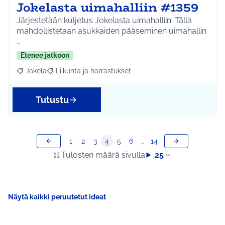
Jokelasta uimahalliin #1359
Järjestetään kuljetus Jokelasta uimahalliin. Tällä
mahdollistetaan asukkaiden pääseminen uimahallin
…
Etenee jatkoon
Jokela
Liikunta ja harrastukset
Rajaa tulokset aihepiirin mukaan: Jokela
Rajaa tulokset teeman mukaan: Liikunta ja harrastuks
Tutustu
1
2
3
4
5
6
…
14
Tulosten määrä sivulla:
25
Näytä kaikki peruutetut ideat