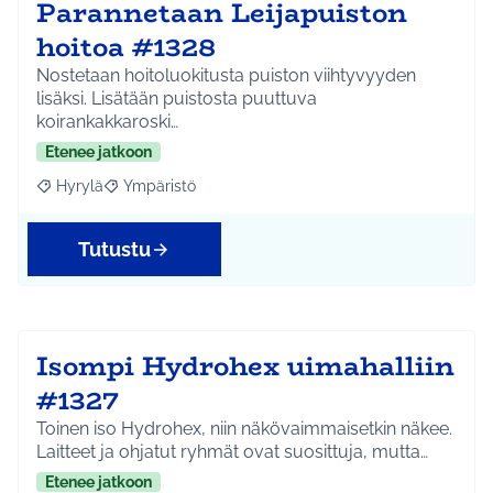
Parannetaan Leijapuiston
hoitoa #1328
Nostetaan hoitoluokitusta puiston viihtyvyyden
lisäksi. Lisätään puistosta puuttuva
koirankakkaroski…
Etenee jatkoon
Hyrylä
Ympäristö
Rajaa tulokset aihepiirin mukaan: Hyrylä
Rajaa tulokset teeman mukaan: Ympäristö
Tutustu
Isompi Hydrohex uimahalliin
#1327
Toinen iso Hydrohex, niin näkövaimmaisetkin näkee.
Laitteet ja ohjatut ryhmät ovat suosittuja, mutta…
Etenee jatkoon