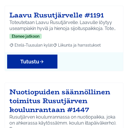
Laavu Rusutjärvelle #1191
Toteutetaan Laavu Rusutjärvelle. Laavulle löytyy
useampiakin hyviä ja hienoja sijoituspaikkoja. Tote…
Etenee jatkoon
Etelä-Tuusulan kylät
Liikunta ja harrastukset
Rajaa tulokset aihepiirin mukaan: Etelä-Tuusulan kylät
Rajaa tulokset teeman mukaan: Liikunta
Tutustu
Nuotiopuiden säännöllinen
toimitus Rusutjärven
koulunrantaan #1447
Rusutjärven koulunrannassa on nuotiopaikka, joka
on ahkerassa käytössä(mm. koulun iltapäiväkerho).