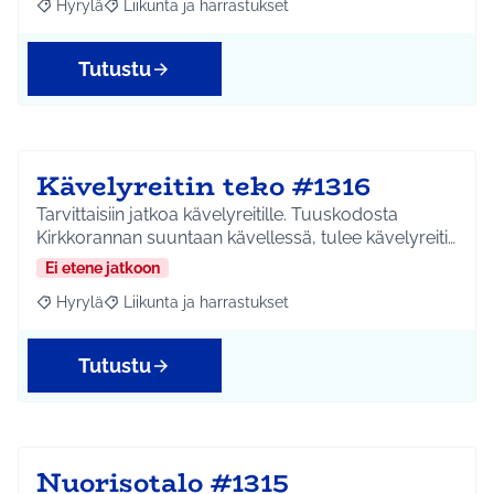
Hyrylä
Liikunta ja harrastukset
Rajaa tulokset aihepiirin mukaan: Hyrylä
Rajaa tulokset teeman mukaan: Liikunta ja harrastuks
Tutustu
Kävelyreitin teko #1316
Tarvittaisiin jatkoa kävelyreitille. Tuuskodosta
Kirkkorannan suuntaan kävellessä, tulee kävelyreiti…
Ei etene jatkoon
Hyrylä
Liikunta ja harrastukset
Rajaa tulokset aihepiirin mukaan: Hyrylä
Rajaa tulokset teeman mukaan: Liikunta ja harrastuks
Tutustu
Nuorisotalo #1315