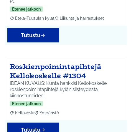
P…
Etenee jatkoon
Etelä-Tuusulan kylät
Liikunta ja harrastukset
Rajaa tulokset aihepiirin mukaan: Etelä-Tuusulan kylät
Rajaa tulokset teeman mukaan: Liikunta
Tutustu
Roskienpoimintapihtejä
Kellokoskelle #1304
IDEAN KUVAUS: Kunta hankkisi Kellokoskelle
roskienpoimintapihtejä kylän siisteydestä
kiinnostuneiden…
Etenee jatkoon
Kellokoski
Ympäristö
Rajaa tulokset aihepiirin mukaan: Kellokoski
Rajaa tulokset teeman mukaan: Ympäristö
Tutustu