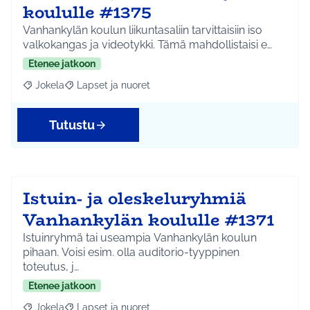
koululle #1375
Vanhankylän koulun liikuntasaliin tarvittaisiin iso
valkokangas ja videotykki. Tämä mahdollistaisi e…
Etenee jatkoon
Jokela
Lapset ja nuoret
Rajaa tulokset aihepiirin mukaan: Jokela
Rajaa tulokset teeman mukaan: Lapset ja nuoret
Tutustu
Istuin- ja oleskeluryhmiä
Vanhankylän koululle #1371
Istuinryhmä tai useampia Vanhankylän koulun
pihaan. Voisi esim. olla auditorio-tyyppinen
toteutus, j…
Etenee jatkoon
Jokela
Lapset ja nuoret