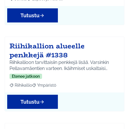
Rajaa tulokset aihepiirin mukaan: Jokela
Rajaa tulokset teeman mukaan: Lapset ja nuoret
Tutustu
Riihikallion alueelle
penkkejä #1338
Riihikallioon tarvittaisiin penkkejä lisää. Varsinkin
Pellavamäentien varteen. Ikäihmiset uskaltaisi…
Etenee jatkoon
Riihikallio
Ympäristö
Rajaa tulokset aihepiirin mukaan: Riihikallio
Rajaa tulokset teeman mukaan: Ympäristö
Tutustu