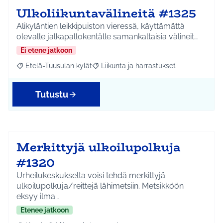
Ulkoliikuntavälineitä #1325
Alikyläntien leikkipuiston vieressä, käyttämättä
olevalle jalkapallokentälle samankaltaisia välineit…
Ei etene jatkoon
Etelä-Tuusulan kylät
Liikunta ja harrastukset
Rajaa tulokset aihepiirin mukaan: Etelä-Tuusulan kylät
Rajaa tulokset teeman mukaan: Liikunta
Tutustu
Merkittyjä ulkoilupolkuja
#1320
Urheilukeskukselta voisi tehdä merkittyjä
ulkoilupolkuja/reittejä lähimetsiin. Metsikköön
eksyy ilma…
Etenee jatkoon