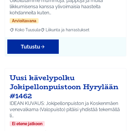
Ulkoilutamme mummoja, pappoja ja muita
liikkumisensa kanssa ylivoimaisia haasteita
kohdanneita kuten…
Arvioitavana
Koko Tuusula
Liikunta ja harrastukset
Rajaa tulokset aihepiirin mukaan: Koko Tuusula
Rajaa tulokset teeman mukaan: Liikunta ja harr
Tutustu
Uusi kävelypolku
Jokipellonpuistoon Hyrylään
#1462
IDEAN KUVAUS: Jokipellonpuiston ja Koskenmäen
venevalkama (Valopuisto) pitäisi yhdistää tekemällä
li…
Ei etene jatkoon