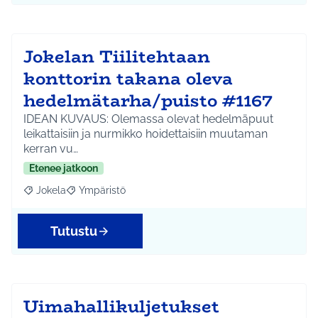
Jokelan Tiilitehtaan
konttorin takana oleva
hedelmätarha/puisto #1167
IDEAN KUVAUS: Olemassa olevat hedelmäpuut
leikattaisiin ja nurmikko hoidettaisiin muutaman
kerran vu…
Etenee jatkoon
Jokela
Ympäristö
Rajaa tulokset aihepiirin mukaan: Jokela
Rajaa tulokset teeman mukaan: Ympäristö
Tutustu
Uimahallikuljetukset