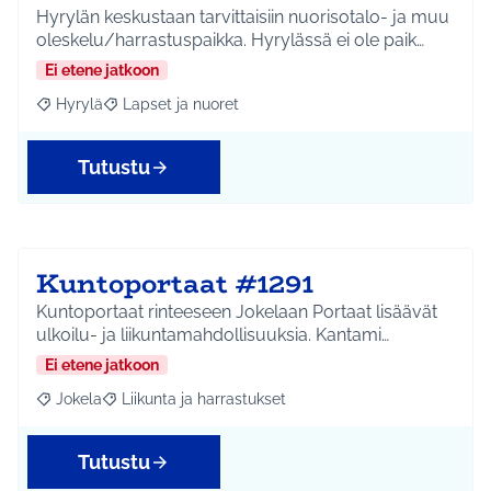
Hyrylän keskustaan tarvittaisiin nuorisotalo- ja muu
oleskelu/harrastuspaikka. Hyrylässä ei ole paik…
Ei etene jatkoon
Hyrylä
Lapset ja nuoret
Rajaa tulokset aihepiirin mukaan: Hyrylä
Rajaa tulokset teeman mukaan: Lapset ja nuoret
Tutustu
Kuntoportaat #1291
Kuntoportaat rinteeseen Jokelaan Portaat lisäävät
ulkoilu- ja liikuntamahdollisuuksia. Kantami…
Ei etene jatkoon
Jokela
Liikunta ja harrastukset
Rajaa tulokset aihepiirin mukaan: Jokela
Rajaa tulokset teeman mukaan: Liikunta ja harrastuks
Tutustu