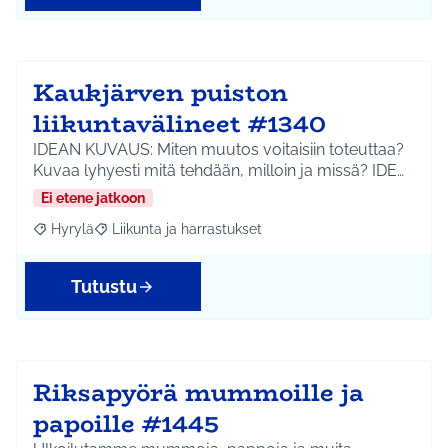
Kaukjärven puiston
liikuntavälineet #1340
IDEAN KUVAUS: Miten muutos voitaisiin toteuttaa?
Kuvaa lyhyesti mitä tehdään, milloin ja missä? IDE…
Ei etene jatkoon
Hyrylä
Liikunta ja harrastukset
Rajaa tulokset aihepiirin mukaan: Hyrylä
Rajaa tulokset teeman mukaan: Liikunta ja harrastuks
Tutustu
Riksapyörä mummoille ja
papoille #1445