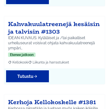
Kahvakuulatreenejä kesäisin
ja talvisin #1303
IDEAN KUVAUS: Kyläläiset ja /tai paikalliset
urheiluseurat voisivat ohjata kahvakuulatreenejä
ympäri…
Etenee jatkoon
Kellokoski
Liikunta ja harrastukset
Rajaa tulokset aihepiirin mukaan: Kellokoski
Rajaa tulokset teeman mukaan: Liikunta ja harrast
Tutustu
Kerhoja Kellokoskelle #1381
Kerhossa piirretään ja luetaan myös kaiken ikäisille.