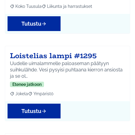
Koko Tuusula
Liikunta ja harrastukset
Rajaa tulokset aihepiirin mukaan: Koko Tuusula
Rajaa tulokset teeman mukaan: Liikunta ja harr
Tutustu
Loistelias lampi #1295
Uudelle uimalammelle paloaseman päätyyn
suihkulähde. Vesi pysyisi puhtaana kierron ansiosta
ja se ol…
Etenee jatkoon
Jokela
Ympäristö
Rajaa tulokset aihepiirin mukaan: Jokela
Rajaa tulokset teeman mukaan: Ympäristö
Tutustu