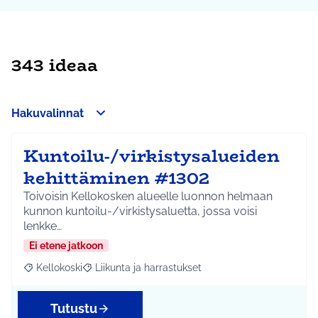
343 ideaa
Hakuvalinnat
Kuntoilu-/virkistysalueiden
kehittäminen #1302
Toivoisin Kellokosken alueelle luonnon helmaan
kunnon kuntoilu-/virkistysaluetta, jossa voisi
lenkke…
Ei etene jatkoon
Kellokoski
Liikunta ja harrastukset
Rajaa tulokset aihepiirin mukaan: Kellokoski
Rajaa tulokset teeman mukaan: Liikunta ja harrast
Tutustu