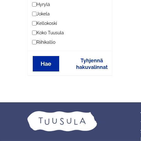
Hyrylä
Jokela
Kellokoski
Koko Tuusula
Riihikallio
Tyhjennä
Hae
hakuvalinnat