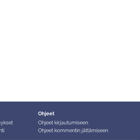
Ohjeet
mykset
Ohjeet kirjautumiseen
ti
Ohjeet kommentin jättämiseen