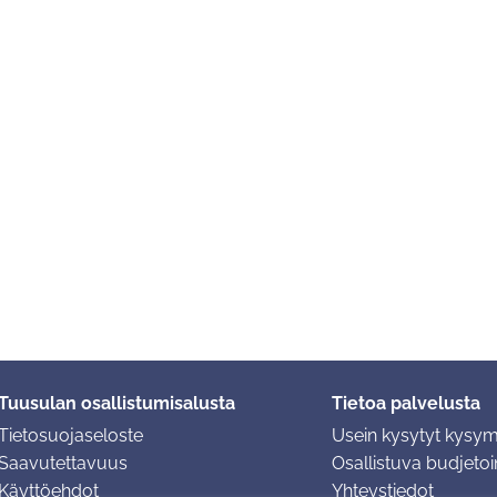
Tuusulan osallistumisalusta
Tietoa palvelusta
Tietosuojaseloste
Usein kysytyt kysy
Saavutettavuus
Osallistuva budjetoin
Käyttöehdot
Yhteystiedot