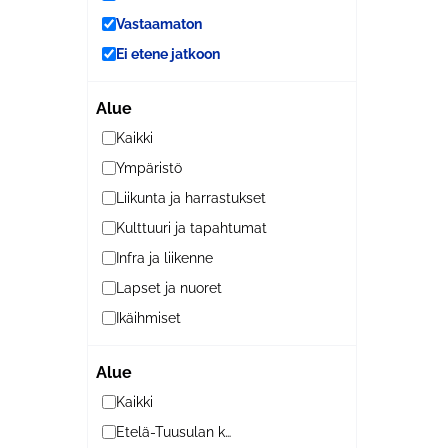
Vastaamaton
Ei etene jatkoon
Alue
Kaikki
Ympäristö
Liikunta ja harrastukset
Kulttuuri ja tapahtumat
Infra ja liikenne
Lapset ja nuoret
Ikäihmiset
Alue
Kaikki
Etelä-Tuusulan kylät