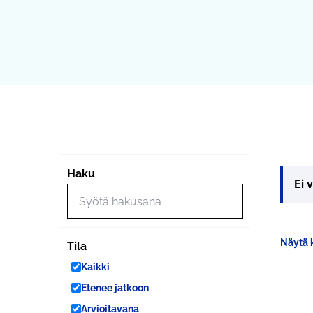
Haku
Ei 
Näytä k
Tila
Kaikki
Etenee jatkoon
Arvioitavana