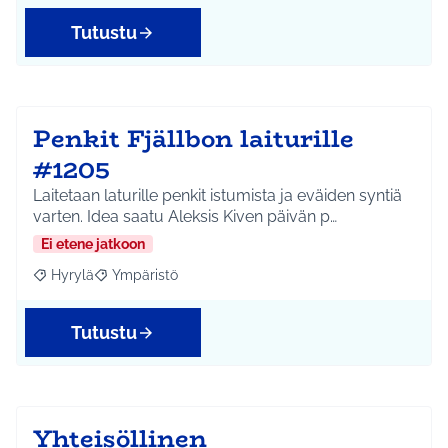
Tutustu
Penkit Fjällbon laiturille
#1205
Laitetaan laturille penkit istumista ja eväiden syntiä
varten. Idea saatu Aleksis Kiven päivän p…
Ei etene jatkoon
Hyrylä
Ympäristö
Rajaa tulokset aihepiirin mukaan: Hyrylä
Rajaa tulokset teeman mukaan: Ympäristö
Tutustu
Yhteisöllinen