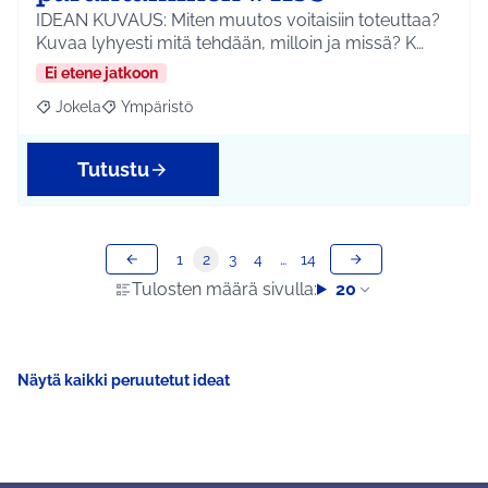
IDEAN KUVAUS: Miten muutos voitaisiin toteuttaa?
Kuvaa lyhyesti mitä tehdään, milloin ja missä? K…
Ei etene jatkoon
Jokela
Ympäristö
Rajaa tulokset aihepiirin mukaan: Jokela
Rajaa tulokset teeman mukaan: Ympäristö
Tutustu
1
2
3
4
…
14
Tulosten määrä sivulla:
20
Näytä kaikki peruutetut ideat