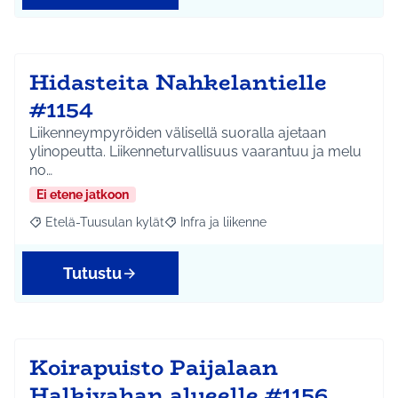
Hidasteita Nahkelantielle
#1154
Liikenneympyröiden välisellä suoralla ajetaan
ylinopeutta. Liikenneturvallisuus vaarantuu ja melu
no…
Ei etene jatkoon
Etelä-Tuusulan kylät
Infra ja liikenne
Rajaa tulokset aihepiirin mukaan: Etelä-Tuusulan kylät
Rajaa tulokset teeman mukaan: Infra ja 
Tutustu
Koirapuisto Paijalaan
Halkivahan alueelle #1156