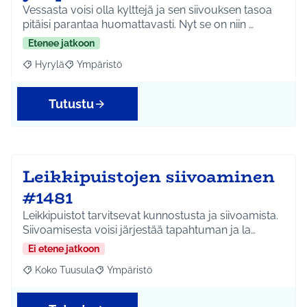
Vessasta voisi olla kylttejä ja sen siivouksen tasoa
pitäisi parantaa huomattavasti. Nyt se on niin …
Etenee jatkoon
Hyrylä
Ympäristö
Rajaa tulokset aihepiirin mukaan: Hyrylä
Rajaa tulokset teeman mukaan: Ympäristö
Tutustu
Leikkipuistojen siivoaminen
#1481
Leikkipuistot tarvitsevat kunnostusta ja siivoamista.
Siivoamisesta voisi järjestää tapahtuman ja la…
Ei etene jatkoon
Koko Tuusula
Ympäristö
Rajaa tulokset aihepiirin mukaan: Koko Tuusula
Rajaa tulokset teeman mukaan: Ympäristö