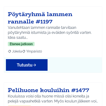
Pöytäryhmä lammen
rannalle #1197
Vanutehtaan lammen rannalle tarvitaan
pöytäryhmiä istumista ja eväiden syöntiä varten.
Idea saatu…
Etenee jatkoon
Jokela
Ympäristö
Rajaa tulokset aihepiirin mukaan: Jokela
Rajaa tulokset teeman mukaan: Ympäristö
Tutustu
Pelihuone kouluihin #1477
Kouluissa voisi olla huone missä olisi koneita ja
pelejä vapaahetkiä varten. Myös koulun jälkeen voi…