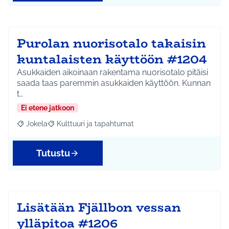
Purolan nuorisotalo takaisin
kuntalaisten käyttöön #1204
Asukkaiden aikoinaan rakentama nuorisotalo pitäisi
saada taas paremmin asukkaiden käyttöön. Kunnan
t…
Ei etene jatkoon
Jokela
Kulttuuri ja tapahtumat
Rajaa tulokset aihepiirin mukaan: Jokela
Rajaa tulokset teeman mukaan: Kulttuuri ja tapahtum
Tutustu
Lisätään Fjällbon vessan
ylläpitoa #1206