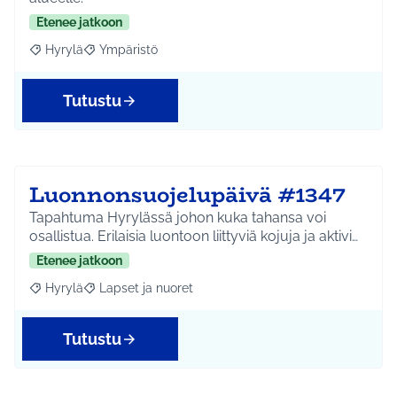
Etenee jatkoon
Hyrylä
Ympäristö
Rajaa tulokset aihepiirin mukaan: Hyrylä
Rajaa tulokset teeman mukaan: Ympäristö
Tutustu
Luonnonsuojelupäivä #1347
Tapahtuma Hyrylässä johon kuka tahansa voi
osallistua. Erilaisia luontoon liittyviä kojuja ja aktivi…
Etenee jatkoon
Hyrylä
Lapset ja nuoret
Rajaa tulokset aihepiirin mukaan: Hyrylä
Rajaa tulokset teeman mukaan: Lapset ja nuoret
Tutustu