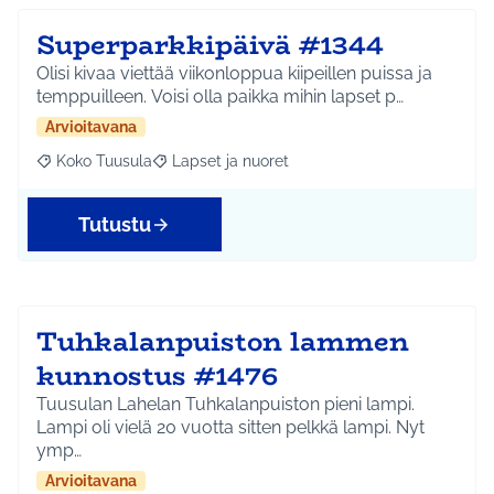
Superparkkipäivä #1344
Olisi kivaa viettää viikonloppua kiipeillen puissa ja
temppuilleen. Voisi olla paikka mihin lapset p…
Arvioitavana
Koko Tuusula
Lapset ja nuoret
Rajaa tulokset aihepiirin mukaan: Koko Tuusula
Rajaa tulokset teeman mukaan: Lapset ja nuor
Tutustu
Tuhkalanpuiston lammen
kunnostus #1476
Tuusulan Lahelan Tuhkalanpuiston pieni lampi.
Lampi oli vielä 20 vuotta sitten pelkkä lampi. Nyt
ymp…
Arvioitavana