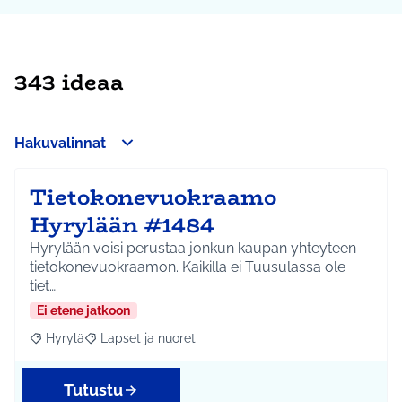
343 ideaa
Hakuvalinnat
Tietokonevuokraamo
Hyrylään #1484
Hyrylään voisi perustaa jonkun kaupan yhteyteen
tietokonevuokraamon. Kaikilla ei Tuusulassa ole
tiet…
Ei etene jatkoon
Hyrylä
Lapset ja nuoret
Rajaa tulokset aihepiirin mukaan: Hyrylä
Rajaa tulokset teeman mukaan: Lapset ja nuoret
Tutustu