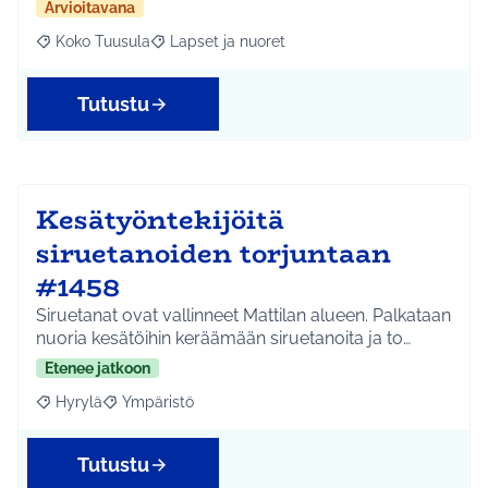
Arvioitavana
Koko Tuusula
Lapset ja nuoret
Rajaa tulokset aihepiirin mukaan: Koko Tuusula
Rajaa tulokset teeman mukaan: Lapset ja nuor
Tutustu
Kesätyöntekijöitä
siruetanoiden torjuntaan
#1458
Siruetanat ovat vallinneet Mattilan alueen. Palkataan
nuoria kesätöihin keräämään siruetanoita ja to…
Etenee jatkoon
Hyrylä
Ympäristö
Rajaa tulokset aihepiirin mukaan: Hyrylä
Rajaa tulokset teeman mukaan: Ympäristö
Tutustu