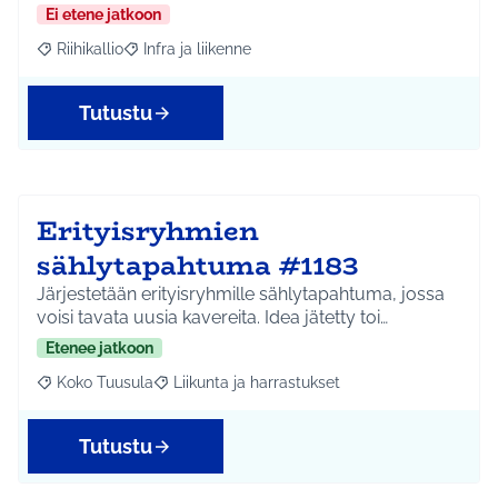
Ei etene jatkoon
Riihikallio
Infra ja liikenne
Rajaa tulokset aihepiirin mukaan: Riihikallio
Rajaa tulokset teeman mukaan: Infra ja liikenne
Tutustu
Erityisryhmien
sählytapahtuma #1183
Järjestetään erityisryhmille sählytapahtuma, jossa
voisi tavata uusia kavereita. Idea jätetty toi…
Etenee jatkoon
Koko Tuusula
Liikunta ja harrastukset
Rajaa tulokset aihepiirin mukaan: Koko Tuusula
Rajaa tulokset teeman mukaan: Liikunta ja harr
Tutustu