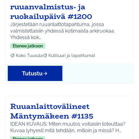
ruuanvalmistus- ja
ruokailupäivä #1200
Järjestetään ruuanlaittotapahtuma, jossa
valmistettaisiin yhdessä kotimaista arkiruokaa.
Yhdessä kok…
Etenee jatkoon
Koko Tuusula
Kulttuuri ja tapahtumat
Rajaa tulokset aihepiirin mukaan: Koko Tuusula
Rajaa tulokset teeman mukaan: Kulttuuri ja ta
Tutustu
Ruuanlaittovälineet
Mäntymäkeen #1135
IDEAN KUVAUS: Miten muutos voitaisiin toteuttaa?
Kuvaa lyhyesti mitä tehdään, milloin ja missä? H…