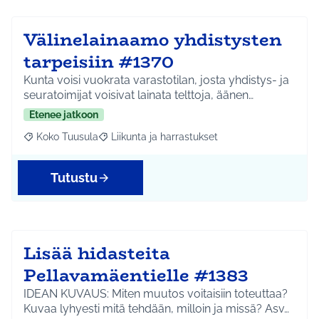
Välinelainaamo yhdistysten
tarpeisiin #1370
Kunta voisi vuokrata varastotilan, josta yhdistys- ja
seuratoimijat voisivat lainata telttoja, äänen…
Etenee jatkoon
Koko Tuusula
Liikunta ja harrastukset
Rajaa tulokset aihepiirin mukaan: Koko Tuusula
Rajaa tulokset teeman mukaan: Liikunta ja harr
Tutustu
Lisää hidasteita
Pellavamäentielle #1383
IDEAN KUVAUS: Miten muutos voitaisiin toteuttaa?
Kuvaa lyhyesti mitä tehdään, milloin ja missä? Asv…