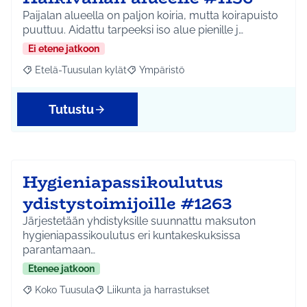
Paijalan alueella on paljon koiria, mutta koirapuisto
puuttuu. Aidattu tarpeeksi iso alue pienille j…
Ei etene jatkoon
Etelä-Tuusulan kylät
Ympäristö
Rajaa tulokset aihepiirin mukaan: Etelä-Tuusulan kylät
Rajaa tulokset teeman mukaan: Ympäri
Tutustu
Hygieniapassikoulutus
ydistystoimijoille #1263
Järjestetään yhdistyksille suunnattu maksuton
hygieniapassikoulutus eri kuntakeskuksissa
parantamaan…
Etenee jatkoon
Koko Tuusula
Liikunta ja harrastukset
Rajaa tulokset aihepiirin mukaan: Koko Tuusula
Rajaa tulokset teeman mukaan: Liikunta ja harr