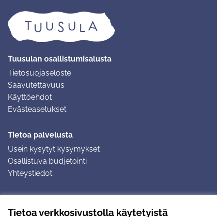
Tuusulan osallistumisalusta
Tietosuojaseloste
Saavutettavuus
Käyttöehdot
Evästeasetukset
Tietoa palvelusta
Usein kysytyt kysymykset
Osallistuva budjetointi
Yhteystiedot
Ohjeet
Tietoa verkkosivustolla käytetyistä
Ohjeet kirjautumiseen