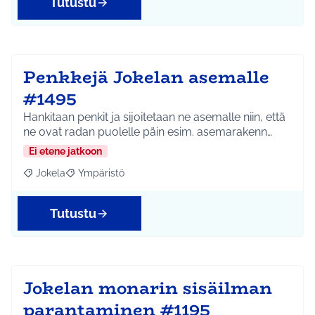
Tutustu
Penkkejä Jokelan asemalle
#1495
Hankitaan penkit ja sijoitetaan ne asemalle niin, että
ne ovat radan puolelle päin esim. asemarakenn…
Ei etene jatkoon
Jokela
Ympäristö
Rajaa tulokset aihepiirin mukaan: Jokela
Rajaa tulokset teeman mukaan: Ympäristö
Tutustu
Jokelan monarin sisäilman
parantaminen #1195