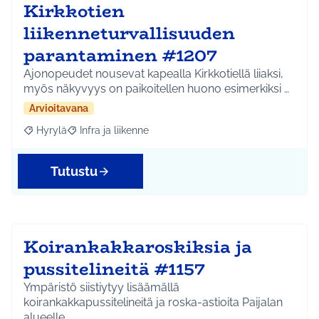
Kirkkotien
liikenneturvallisuuden
parantaminen #1207
Ajonopeudet nousevat kapealla Kirkkotiellä liiaksi,
myös näkyvyys on paikoitellen huono esimerkiksi …
Arvioitavana
Hyrylä
Infra ja liikenne
Rajaa tulokset aihepiirin mukaan: Hyrylä
Rajaa tulokset teeman mukaan: Infra ja liikenne
Tutustu
Koirankakkaroskiksia ja
pussitelineitä #1157
Ympäristö siistiytyy lisäämällä
koirankakkapussitelineitä ja roska-astioita Paijalan
alueelle.