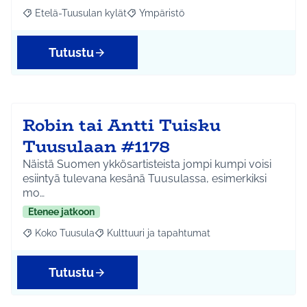
Etelä-Tuusulan kylät
Ympäristö
Rajaa tulokset aihepiirin mukaan: Etelä-Tuusulan kylät
Rajaa tulokset teeman mukaan: Ympäri
Tutustu
Robin tai Antti Tuisku
Tuusulaan #1178
Näistä Suomen ykkösartisteista jompi kumpi voisi
esiintyä tulevana kesänä Tuusulassa, esimerkiksi
mo…
Etenee jatkoon
Koko Tuusula
Kulttuuri ja tapahtumat
Rajaa tulokset aihepiirin mukaan: Koko Tuusula
Rajaa tulokset teeman mukaan: Kulttuuri ja ta
Tutustu