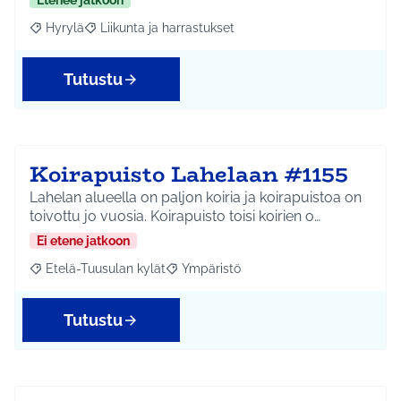
Etenee jatkoon
Hyrylä
Liikunta ja harrastukset
Rajaa tulokset aihepiirin mukaan: Hyrylä
Rajaa tulokset teeman mukaan: Liikunta ja harrastuks
Tutustu
Koirapuisto Lahelaan #1155
Lahelan alueella on paljon koiria ja koirapuistoa on
toivottu jo vuosia. Koirapuisto toisi koirien o…
Ei etene jatkoon
Etelä-Tuusulan kylät
Ympäristö
Rajaa tulokset aihepiirin mukaan: Etelä-Tuusulan kylät
Rajaa tulokset teeman mukaan: Ympäri
Tutustu