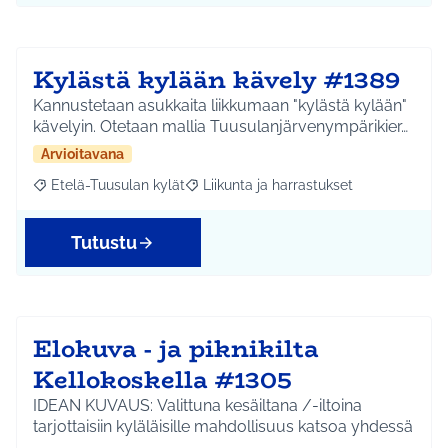
Kylästä kylään kävely #1389
Kannustetaan asukkaita liikkumaan "kylästä kylään"
kävelyin. Otetaan mallia Tuusulanjärvenympärikier…
Arvioitavana
Etelä-Tuusulan kylät
Liikunta ja harrastukset
Rajaa tulokset aihepiirin mukaan: Etelä-Tuusulan kylät
Rajaa tulokset teeman mukaan: Liikunta
Tutustu
Elokuva - ja piknikilta
Kellokoskella #1305
IDEAN KUVAUS: Valittuna kesäiltana /-iltoina
tarjottaisiin kyläläisille mahdollisuus katsoa yhdessä
…