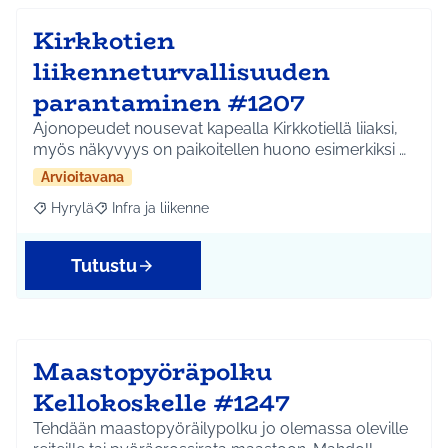
Kirkkotien
liikenneturvallisuuden
parantaminen #1207
Ajonopeudet nousevat kapealla Kirkkotiellä liiaksi,
myös näkyvyys on paikoitellen huono esimerkiksi …
Arvioitavana
Hyrylä
Infra ja liikenne
Rajaa tulokset aihepiirin mukaan: Hyrylä
Rajaa tulokset teeman mukaan: Infra ja liikenne
Tutustu
Maastopyöräpolku
Kellokoskelle #1247
Tehdään maastopyöräilypolku jo olemassa oleville