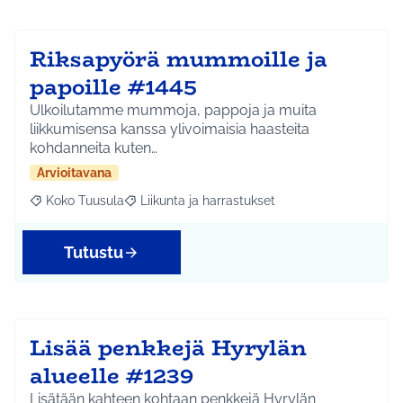
Riksapyörä mummoille ja
papoille #1445
Ulkoilutamme mummoja, pappoja ja muita
liikkumisensa kanssa ylivoimaisia haasteita
kohdanneita kuten…
Arvioitavana
Koko Tuusula
Liikunta ja harrastukset
Rajaa tulokset aihepiirin mukaan: Koko Tuusula
Rajaa tulokset teeman mukaan: Liikunta ja harr
Tutustu
Lisää penkkejä Hyrylän
alueelle #1239
Lisätään kahteen kohtaan penkkejä Hyrylän