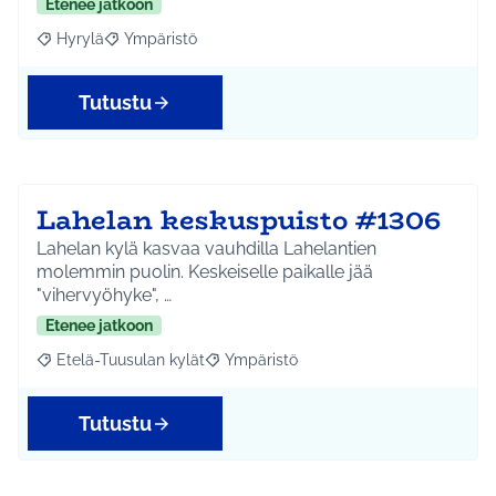
Etenee jatkoon
Hyrylä
Ympäristö
Rajaa tulokset aihepiirin mukaan: Hyrylä
Rajaa tulokset teeman mukaan: Ympäristö
Tutustu
Lahelan keskuspuisto #1306
Lahelan kylä kasvaa vauhdilla Lahelantien
molemmin puolin. Keskeiselle paikalle jää
"vihervyöhyke", …
Etenee jatkoon
Etelä-Tuusulan kylät
Ympäristö
Rajaa tulokset aihepiirin mukaan: Etelä-Tuusulan kylät
Rajaa tulokset teeman mukaan: Ympäri
Tutustu