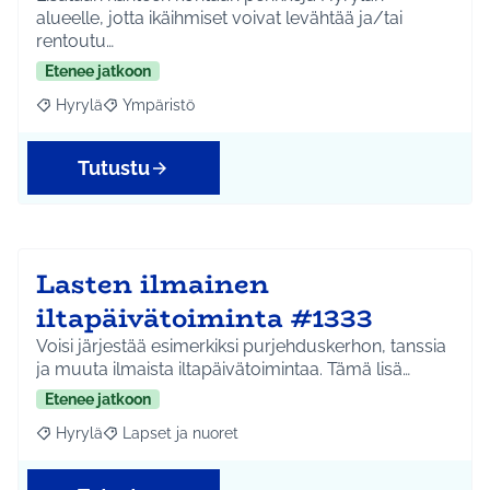
alueelle, jotta ikäihmiset voivat levähtää ja/tai
rentoutu…
Etenee jatkoon
Hyrylä
Ympäristö
Rajaa tulokset aihepiirin mukaan: Hyrylä
Rajaa tulokset teeman mukaan: Ympäristö
Tutustu
Lasten ilmainen
iltapäivätoiminta #1333
Voisi järjestää esimerkiksi purjehduskerhon, tanssia
ja muuta ilmaista iltapäivätoimintaa. Tämä lisä…
Etenee jatkoon
Hyrylä
Lapset ja nuoret
Rajaa tulokset aihepiirin mukaan: Hyrylä
Rajaa tulokset teeman mukaan: Lapset ja nuoret