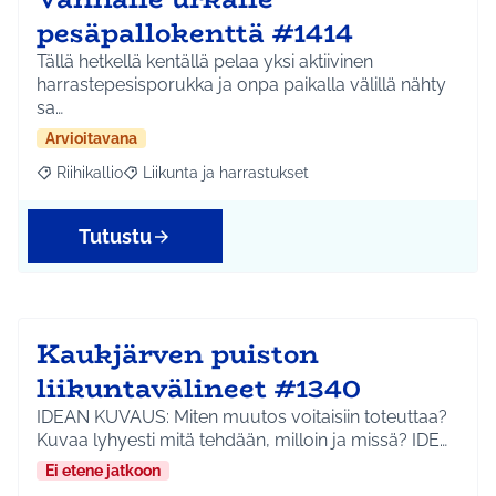
pesäpallokenttä #1414
Tällä hetkellä kentällä pelaa yksi aktiivinen
harrastepesisporukka ja onpa paikalla välillä nähty
sa…
Arvioitavana
Riihikallio
Liikunta ja harrastukset
Rajaa tulokset aihepiirin mukaan: Riihikallio
Rajaa tulokset teeman mukaan: Liikunta ja harrastu
Tutustu
Kaukjärven puiston
liikuntavälineet #1340
IDEAN KUVAUS: Miten muutos voitaisiin toteuttaa?
Kuvaa lyhyesti mitä tehdään, milloin ja missä? IDE…
Ei etene jatkoon