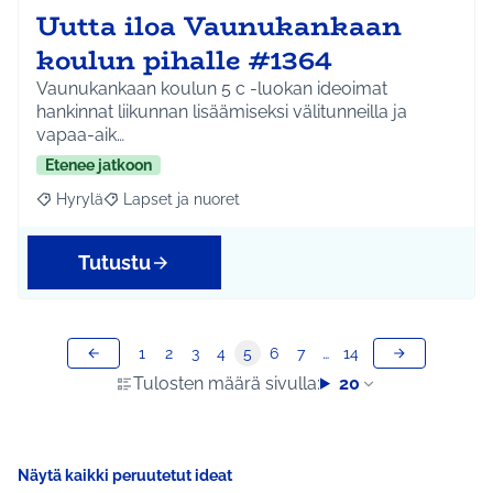
Uutta iloa Vaunukankaan
koulun pihalle #1364
Vaunukankaan koulun 5 c -luokan ideoimat
hankinnat liikunnan lisäämiseksi välitunneilla ja
vapaa-aik…
Etenee jatkoon
Hyrylä
Lapset ja nuoret
Rajaa tulokset aihepiirin mukaan: Hyrylä
Rajaa tulokset teeman mukaan: Lapset ja nuoret
Tutustu
1
2
3
4
5
6
7
…
14
Tulosten määrä sivulla:
20
Näytä kaikki peruutetut ideat