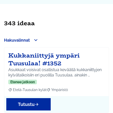
343 ideaa
Hakuvalinnat
Kukkaniittyjä ympäri
Tuusulaa! #1352
Asukkaat voisivat osallistua keväällä kukkaniittyjen
kylvätalkoisiin eri puolilla Tuusulaa, ainakin …
Etenee jatkoon
Etelä-Tuusulan kylät
Ympäristö
Rajaa tulokset aihepiirin mukaan: Etelä-Tuusulan kylät
Rajaa tulokset teeman mukaan: Ympäri
Tutustu