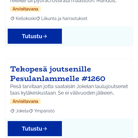
reiteille tai pyöräcrossirata maastoon. Mahdoll…
Arvioitavana
Kellokoski
Liikunta ja harrastukset
Rajaa tulokset aihepiirin mukaan: Kellokoski
Rajaa tulokset teeman mukaan: Liikunta ja harrast
Tutustu
Tekopesä joutsenille
Pesulanlammelle #1260
Pesä tarvitaan jotta saataisiin Jokelan laulujoutsenet
taas kyläkeskustaan. Se ei välivuoden jälkeen…
Arvioitavana
Jokela
Ympäristö
Rajaa tulokset aihepiirin mukaan: Jokela
Rajaa tulokset teeman mukaan: Ympäristö
Tutustu