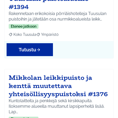
#1394
Rakennetaan erikokoisia pörriäishotelleja Tuusulan
puistoihin ja jätetään osa nurmikkoalueista leikk…
Etenee jatkoon
Koko Tuusula
Ympäristö
Rajaa tulokset aihepiirin mukaan: Koko Tuusula
Rajaa tulokset teeman mukaan: Ympäristö
Tutustu
Mikkolan leikkipuisto ja
kenttä muutettava
yhteisöllisyyspuistoksi #1376
Kuntolaitteita ja penkkejä sekä kirsikkapuita.
Iloksemme alueella muuttanut lapsiperheitä lisää.
Lap…