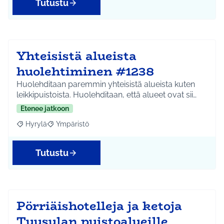
Tutustu
Yhteisistä alueista
huolehtiminen #1238
Huolehditaan paremmin yhteisistä alueista kuten
leikkipuistoista. Huolehditaan, että alueet ovat sii…
Etenee jatkoon
Hyrylä
Ympäristö
Rajaa tulokset aihepiirin mukaan: Hyrylä
Rajaa tulokset teeman mukaan: Ympäristö
Tutustu
Pörriäishotelleja ja ketoja
Tuusulan puistoalueille