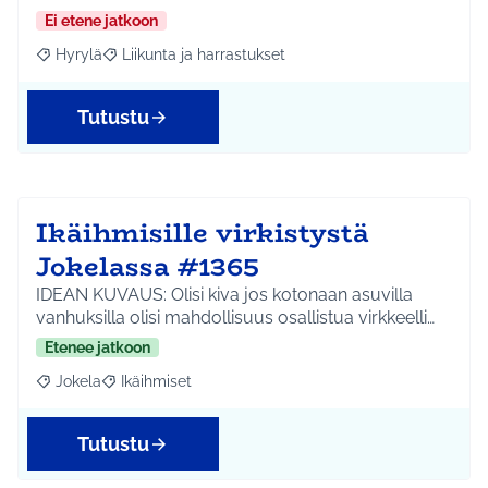
Ei etene jatkoon
Hyrylä
Liikunta ja harrastukset
Rajaa tulokset aihepiirin mukaan: Hyrylä
Rajaa tulokset teeman mukaan: Liikunta ja harrastuks
Tutustu
Ikäihmisille virkistystä
Jokelassa #1365
IDEAN KUVAUS: Olisi kiva jos kotonaan asuvilla
vanhuksilla olisi mahdollisuus osallistua virkkeelli…
Etenee jatkoon
Jokela
Ikäihmiset
Rajaa tulokset aihepiirin mukaan: Jokela
Rajaa tulokset teeman mukaan: Ikäihmiset
Tutustu