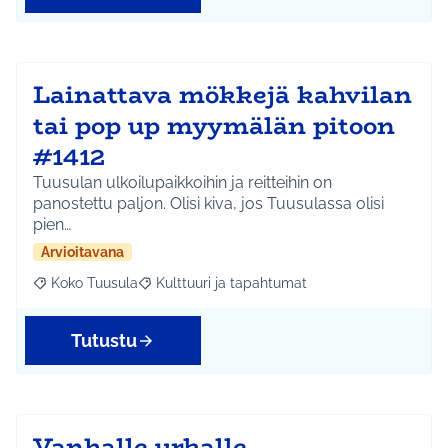
Lainattava mökkejä kahvilan
tai pop up myymälän pitoon
#1412
Tuusulan ulkoilupaikkoihin ja reitteihin on
panostettu paljon. Olisi kiva, jos Tuusulassa olisi
pien…
Arvioitavana
Koko Tuusula
Kulttuuri ja tapahtumat
Rajaa tulokset aihepiirin mukaan: Koko Tuusula
Rajaa tulokset teeman mukaan: Kulttuuri ja ta
Tutustu
Vanhalle urkalle