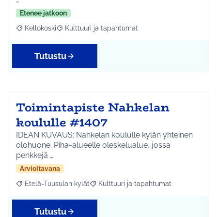
Etenee jatkoon
Kellokoski
Kulttuuri ja tapahtumat
Rajaa tulokset aihepiirin mukaan: Kellokoski
Rajaa tulokset teeman mukaan: Kulttuuri ja tapah
Tutustu
Toimintapiste Nahkelan
koululle #1407
IDEAN KUVAUS: Nahkelan koululle kylän yhteinen
olohuone. Piha-alueelle oleskelualue, jossa
penkkejä …
Arvioitavana
Etelä-Tuusulan kylät
Kulttuuri ja tapahtumat
Rajaa tulokset aihepiirin mukaan: Etelä-Tuusulan kylät
Rajaa tulokset teeman mukaan: Kulttuur
Tutustu