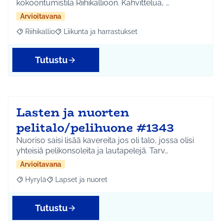
kokoontumistila Riihikallioon. Kahvittelua, …
Arvioitavana
Riihikallio
Liikunta ja harrastukset
Rajaa tulokset aihepiirin mukaan: Riihikallio
Rajaa tulokset teeman mukaan: Liikunta ja harrastu
Tutustu
Lasten ja nuorten
pelitalo/pelihuone #1343
Nuoriso saisi lisää kavereita jos oli talo, jossa olisi
yhteisiä pelikonsoleita ja lautapelejä. Tarv…
Arvioitavana
Hyrylä
Lapset ja nuoret
Rajaa tulokset aihepiirin mukaan: Hyrylä
Rajaa tulokset teeman mukaan: Lapset ja nuoret
Tutustu