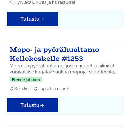
Hyrylä
Liikunta ja harrastukset
Rajaa tulokset aihepiirin mukaan: Hyrylä
Rajaa tulokset teeman mukaan: Liikunta ja harrastuks
Tutustu
Mopo- ja pyörähuoltamo
Kellokoskelle #1253
Mopo- ja pyörähuoltamo, jossa nuoret ja aikuiset
voisivat itse korjata/huoltaa mopoja, skoottereita,…
Etenee jatkoon
Kellokoski
Lapset ja nuoret
Rajaa tulokset aihepiirin mukaan: Kellokoski
Rajaa tulokset teeman mukaan: Lapset ja nuoret
Tutustu