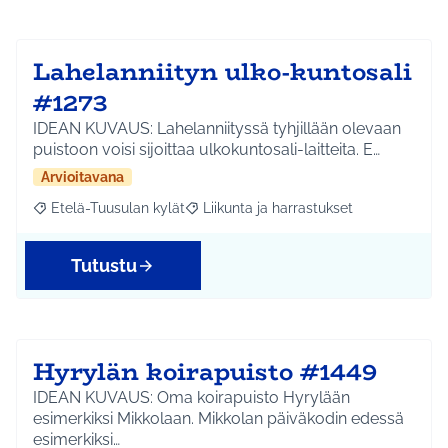
Lahelanniityn ulko-kuntosali
#1273
IDEAN KUVAUS: Lahelanniityssä tyhjillään olevaan
puistoon voisi sijoittaa ulkokuntosali-laitteita. E…
Arvioitavana
Etelä-Tuusulan kylät
Liikunta ja harrastukset
Rajaa tulokset aihepiirin mukaan: Etelä-Tuusulan kylät
Rajaa tulokset teeman mukaan: Liikunta
Tutustu
Hyrylän koirapuisto #1449
IDEAN KUVAUS: Oma koirapuisto Hyrylään
esimerkiksi Mikkolaan. Mikkolan päiväkodin edessä
esimerkiksi…