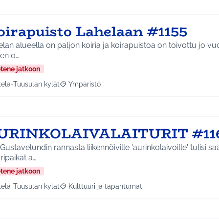
oirapuisto Lahelaan #1155
lan alueella on paljon koiria ja koirapuistoa on toivottu jo vuo
ien o…
etene jatkoon
telä-Tuusulan kylät
Ympäristö
a tulokset aihepiirin mukaan: Etelä-Tuusulan kylät
Rajaa tulokset teeman mukaan: Ympäristö
URINKOLAIVALAITURIT #11
Gustavelundin rannasta liikennöiville 'aurinkolaivoille' tulisi 
uripaikat a…
etene jatkoon
telä-Tuusulan kylät
Kulttuuri ja tapahtumat
a tulokset aihepiirin mukaan: Etelä-Tuusulan kylät
Rajaa tulokset teeman mukaan: Kulttuuri ja tapa