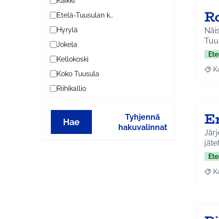
Kaikki
R
Etelä-Tuusulan kylät
Näis
Hyrylä
Tuu
Jokela
Ete
Kellokoski
K
Raj
Koko Tuusula
Riihikallio
E
Tyhjennä
Hae
hakuvalinnat
Järj
jäte
Ete
K
Raj