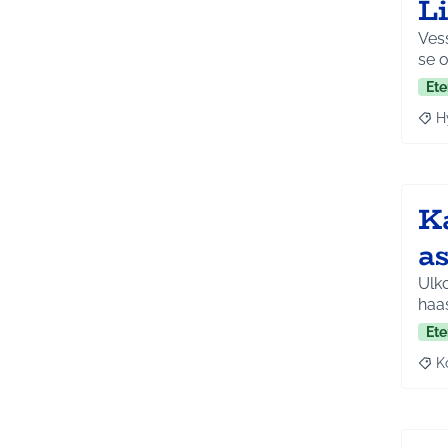
L
Vess
se o
Ete
H
Raja
K
a
Ulko
haas
Ete
K
Raj