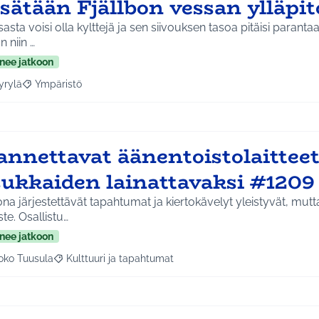
isätään Fjällbon vessan ylläpi
asta voisi olla kylttejä ja sen siivouksen tasoa pitäisi parant
n niin …
nee jatkoon
yrylä
Ympäristö
a tulokset aihepiirin mukaan: Hyrylä
Rajaa tulokset teeman mukaan: Ympäristö
annettavat äänentoistolaittee
sukkaiden lainattavaksi #1209
na järjestettävät tapahtumat ja kiertokävelyt yleistyvät, mut
te. Osallistu…
nee jatkoon
oko Tuusula
Kulttuuri ja tapahtumat
aa tulokset aihepiirin mukaan: Koko Tuusula
Rajaa tulokset teeman mukaan: Kulttuuri ja tapahtumat