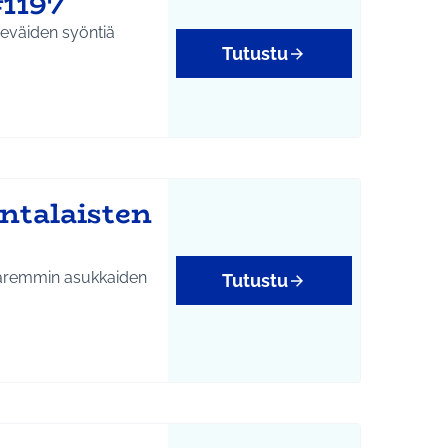
1197
 eväiden syöntiä
Tutustu
ntalaisten
 paremmin asukkaiden
Tutustu