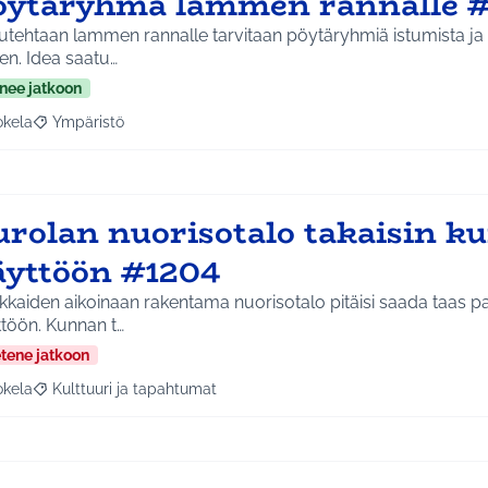
öytäryhmä lammen rannalle #
utehtaan lammen rannalle tarvitaan pöytäryhmiä istumista ja
varten. Idea saatu…
nee jatkoon
okela
Ympäristö
a tulokset aihepiirin mukaan: Jokela
Rajaa tulokset teeman mukaan: Ympäristö
urolan nuorisotalo takaisin ku
äyttöön #1204
kkaiden aikoinaan rakentama nuorisotalo pitäisi saada taas
ttöön. Kunnan t…
etene jatkoon
okela
Kulttuuri ja tapahtumat
a tulokset aihepiirin mukaan: Jokela
Rajaa tulokset teeman mukaan: Kulttuuri ja tapahtumat