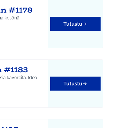
an #1178
ana kesänä
Tutustu
 #1183
kavereita. Idea
Tutustu