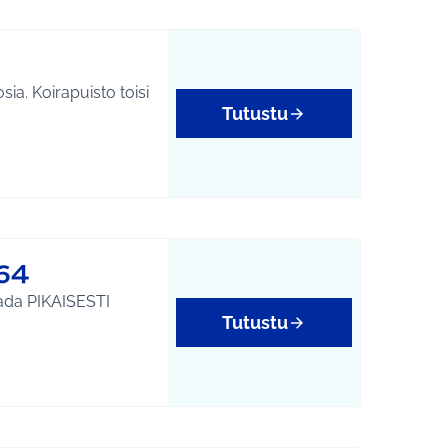
sia. Koirapuisto toisi
Tutustu
64
saada PIKAISESTI
Tutustu
htumat