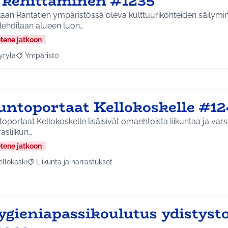
a kehittäminen #1235
aan Rantatien ympäristössä oleva kulttuurikohteiden säilymin
lehditaan alueen luon…
etene jatkoon
yrylä
Ympäristö
a tulokset aihepiirin mukaan: Hyrylä
Rajaa tulokset teeman mukaan: Ympäristö
untoportaat Kellokoskelle #12
oportaat Kellokoskelle lisäisivät omaehtoista liikuntaa ja varsi
asliikun…
etene jatkoon
ellokoski
Liikunta ja harrastukset
a tulokset aihepiirin mukaan: Kellokoski
Rajaa tulokset teeman mukaan: Liikunta ja harrastukset
gieniapassikoulutus ydistysto