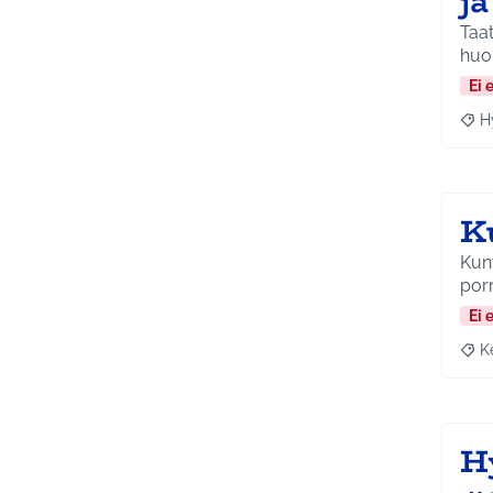
j
Taat
huo
Ei 
H
Raja
K
Kunt
porr
Ei 
K
Raja
Hy