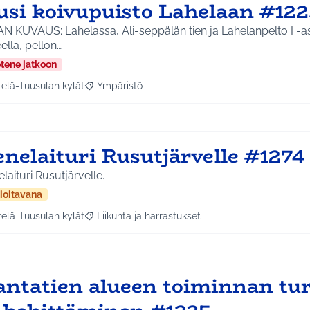
usi koivupuisto Lahelaan #122
N KUVAUS: Lahelassa, Ali-seppälän tien ja Lahelanpelto I -as
ella, pellon…
etene jatkoon
telä-Tuusulan kylät
Ympäristö
a tulokset aihepiirin mukaan: Etelä-Tuusulan kylät
Rajaa tulokset teeman mukaan: Ympäristö
enelaituri Rusutjärvelle #1274
laituri Rusutjärvelle.
ioitavana
telä-Tuusulan kylät
Liikunta ja harrastukset
a tulokset aihepiirin mukaan: Etelä-Tuusulan kylät
Rajaa tulokset teeman mukaan: Liikunta ja harras
antatien alueen toiminnan t