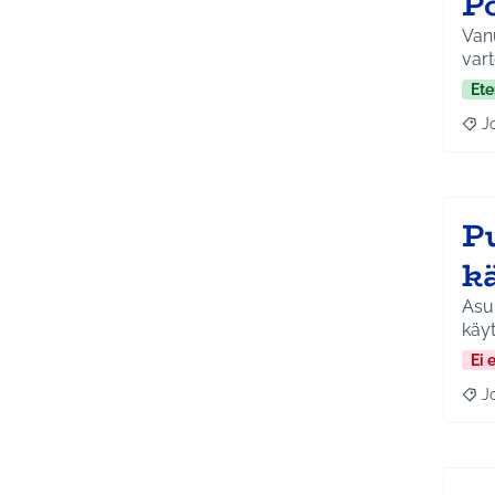
P
Van
Ete
J
Raja
P
k
Asu
käy
Ei 
J
Raja