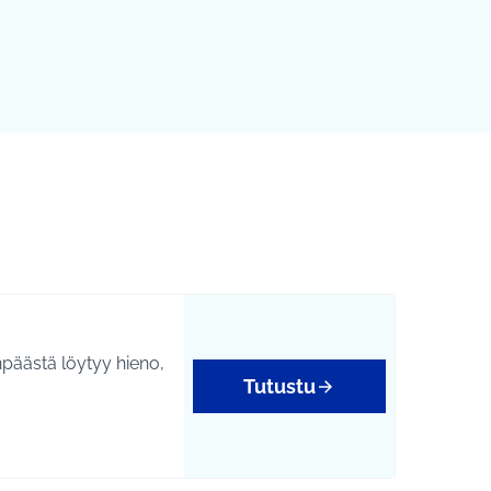
npäästä löytyy hieno,
Tutustu