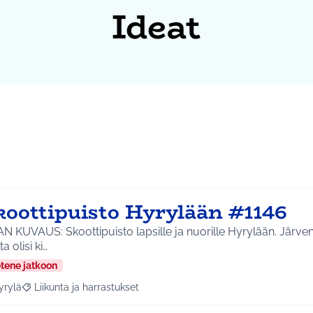
Ideat
koottipuisto Hyrylään #1146
N KUVAUS: Skoottipuisto lapsille ja nuorille Hyrylään. Järve
a olisi ki…
etene jatkoon
yrylä
Liikunta ja harrastukset
a tulokset aihepiirin mukaan: Hyrylä
Rajaa tulokset teeman mukaan: Liikunta ja harrastukset