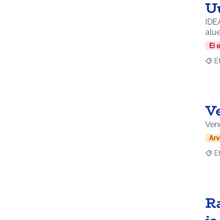
U
IDEA
alue
Ei 
E
Raja
V
Vene
Arv
E
Raja
R