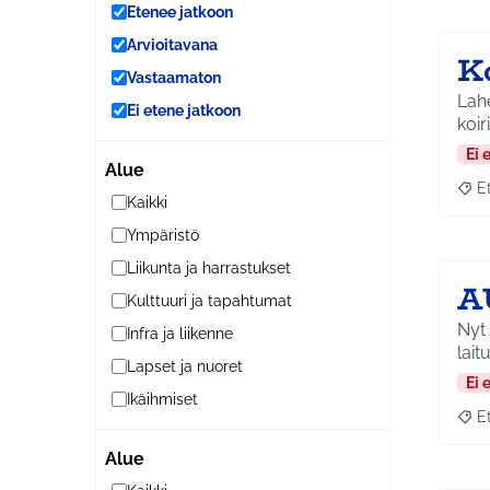
Etenee jatkoon
Arvioitavana
K
Vastaamaton
Lahe
Ei etene jatkoon
koir
Ei 
Alue
E
Raja
Kaikki
Ympäristö
Liikunta ja harrastukset
A
Kulttuuri ja tapahtumat
Nyt 
Infra ja liikenne
lait
Lapset ja nuoret
Ei 
Ikäihmiset
E
Raja
Alue