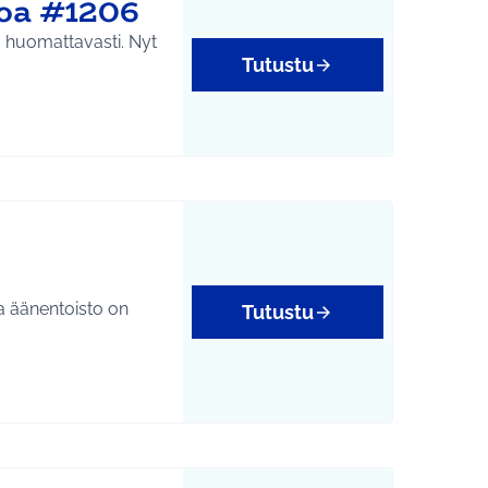
toa #1206
aa huomattavasti. Nyt
Tutustu
t
ta äänentoisto on
Tutustu