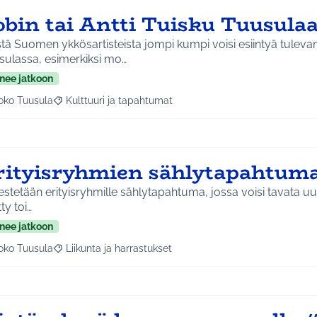
obin tai Antti Tuisku Tuusula
tä Suomen ykkösartisteista jompi kumpi voisi esiintyä tulev
sulassa, esimerkiksi mo…
nee jatkoon
oko Tuusula
Kulttuuri ja tapahtumat
aa tulokset aihepiirin mukaan: Koko Tuusula
Rajaa tulokset teeman mukaan: Kulttuuri ja tapahtumat
rityisryhmien sählytapahtuma
estetään erityisryhmille sählytapahtuma, jossa voisi tavata uusia 
tty toi…
nee jatkoon
oko Tuusula
Liikunta ja harrastukset
aa tulokset aihepiirin mukaan: Koko Tuusula
Rajaa tulokset teeman mukaan: Liikunta ja harrastukset