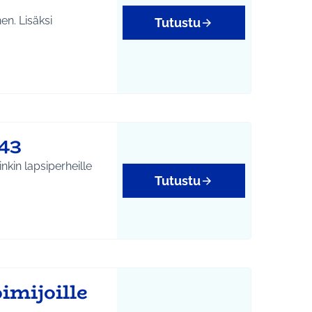
en. Lisäksi
Tutustu
43
nkin lapsiperheille
Tutustu
imijoille