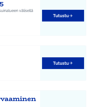
5
uinalueen välisellä
Tutustu
Tutustu
tukset
urvaaminen