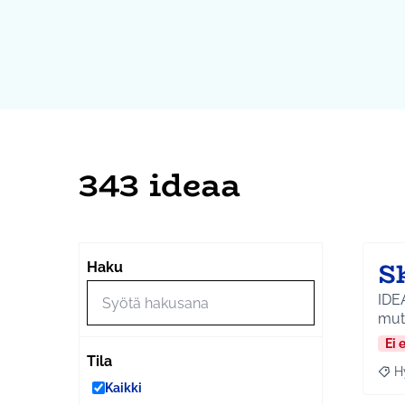
343 ideaa
S
Haku
IDEA
mutt
Ei 
Tila
H
Raja
Kaikki