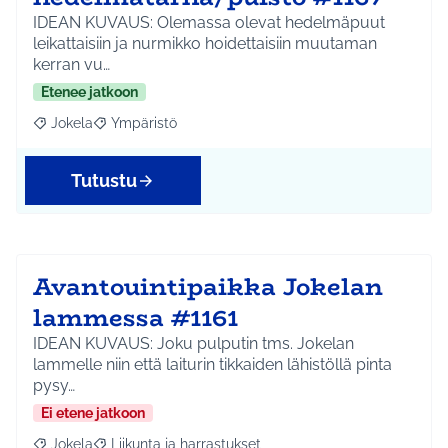
IDEAN KUVAUS: Olemassa olevat hedelmäpuut
leikattaisiin ja nurmikko hoidettaisiin muutaman
kerran vu…
Etenee jatkoon
Jokela
Ympäristö
Rajaa tulokset aihepiirin mukaan: Jokela
Rajaa tulokset teeman mukaan: Ympäristö
Tutustu
Avantouintipaikka Jokelan
lammessa #1161
IDEAN KUVAUS: Joku pulputin tms. Jokelan
lammelle niin että laiturin tikkaiden lähistöllä pinta
pysy…
Ei etene jatkoon
Jokela
Liikunta ja harrastukset