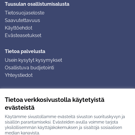
Tuusulan osallistumisalusta
Tietosuojaseloste
Saavutettavuus
Käyttöehdot
Evästeasetukset
Tietoa palvelusta
Usein kysytyt kysymykset
Osallistuva budjetointi
Yhteystiedot
Ohjeet
Tietoa verkkosivustolla käytetyistä
Ohjeet kirjautumiseen
evästeistä
Ohjeet kommentin jättämiseen
Käytämme sivustollamme evästeitä sivuston suorituskyvyn ja
sisällön parantamiseksi. Evästeiden avulla voimme tarjota
yksilöllisemmän käyttäjäkokemuksen ja sisältöjä sosiaalisen
median kanavista.