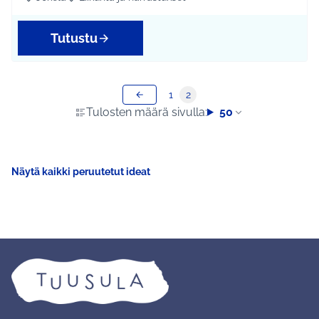
Rajaa tulokset aihepiirin mukaan: Jokela
Rajaa tulokset teeman mukaan: Liikunta ja harrastuks
Tutustu
1
2
Tulosten määrä sivulla:
50
Näytä kaikki peruutetut ideat