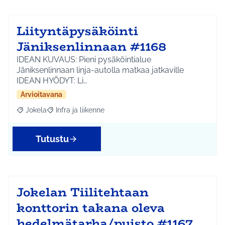
Liityntäpysäköinti
Jäniksenlinnaan #1168
IDEAN KUVAUS: Pieni pysäköintialue
Jäniksenlinnaan linja-autolla matkaa jatkaville
IDEAN HYÖDYT: Li…
Arvioitavana
Jokela
Infra ja liikenne
Rajaa tulokset aihepiirin mukaan: Jokela
Rajaa tulokset teeman mukaan: Infra ja liikenne
Tutustu
Jokelan Tiilitehtaan
konttorin takana oleva
hedelmätarha/puisto #1167