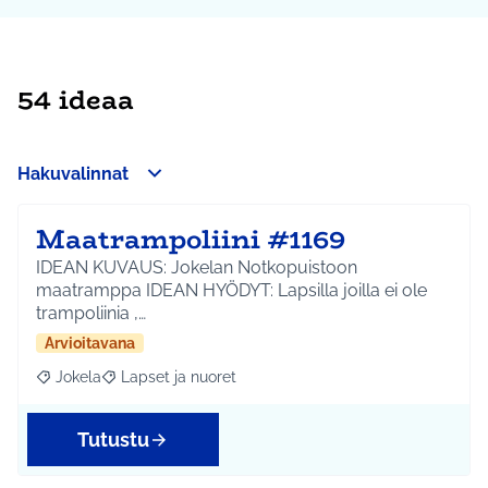
54 ideaa
Hakuvalinnat
Maatrampoliini #1169
IDEAN KUVAUS: Jokelan Notkopuistoon
maatramppa IDEAN HYÖDYT: Lapsilla joilla ei ole
trampoliinia ,…
Arvioitavana
Jokela
Lapset ja nuoret
Rajaa tulokset aihepiirin mukaan: Jokela
Rajaa tulokset teeman mukaan: Lapset ja nuoret
Tutustu