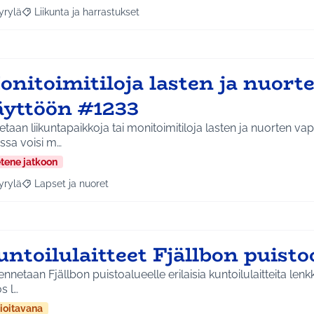
yrylä
Liikunta ja harrastukset
a tulokset aihepiirin mukaan: Hyrylä
Rajaa tulokset teeman mukaan: Liikunta ja harrastukset
onitoimitiloja lasten ja nuort
äyttöön #1233
taan liikuntapaikkoja tai monitoimitiloja lasten ja nuorten v
issa voisi m…
etene jatkoon
yrylä
Lapset ja nuoret
a tulokset aihepiirin mukaan: Hyrylä
Rajaa tulokset teeman mukaan: Lapset ja nuoret
untoilulaitteet Fjällbon puist
nnetaan Fjällbon puistoalueelle erilaisia kuntoilulaitteita lenk
s l…
ioitavana