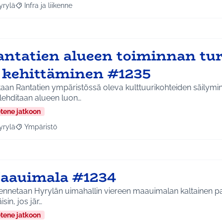
yrylä
Infra ja liikenne
a tulokset aihepiirin mukaan: Hyrylä
Rajaa tulokset teeman mukaan: Infra ja liikenne
antatien alueen toiminnan t
a kehittäminen #1235
aan Rantatien ympäristössä oleva kulttuurikohteiden säilymin
lehditaan alueen luon…
etene jatkoon
yrylä
Ympäristö
a tulokset aihepiirin mukaan: Hyrylä
Rajaa tulokset teeman mukaan: Ympäristö
aauimala #1234
nnetaan Hyrylän uimahallin viereen maauimalan kaltainen pai
isin, jos jär…
etene jatkoon