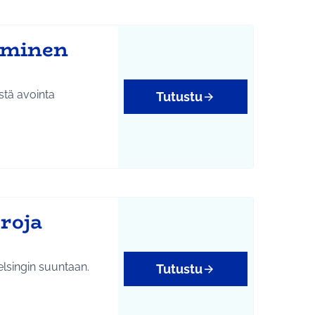
äminen
stä avointa
Tutustu
roja
elsingin suuntaan.
Tutustu