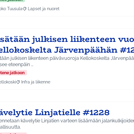
oko Tuusula
Lapset ja nuoret
aa tulokset aihepiirin mukaan: Koko Tuusula
Rajaa tulokset teeman mukaan: Lapset ja nuoret
sätään julkisen liikenteen vuo
ellokoskelta Järvenpäähän #1
tään julkisen liikenteen päivävuoroja Kellokoskelta Järvenpä
see eteenpäin …
etene jatkoon
ellokoski
Infra ja liikenne
a tulokset aihepiirin mukaan: Kellokoski
Rajaa tulokset teeman mukaan: Infra ja liikenne
velytie Linjatielle #1228
nnetaan kävelytie Linjatien varteen lisäämään jalankulkijoiden
allisuutta.