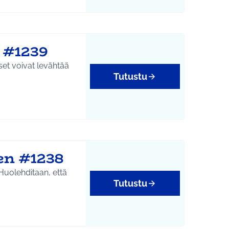
e #1239
set voivat levähtää
Tutustu
nen #1238
 Huolehditaan, että
Tutustu