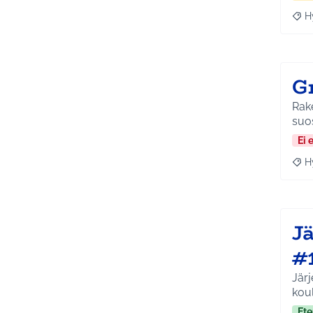
H
Raja
G
Rake
suos
Ei 
H
Raja
Jä
#
Järjes
koul
Ete