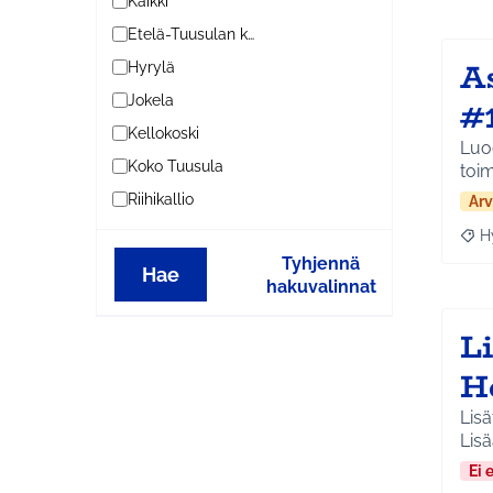
Kaikki
Etelä-Tuusulan kylät
A
Hyrylä
Jokela
#
Kellokoski
Luod
Koko Tuusula
toi
Riihikallio
Arv
H
Raja
Tyhjennä
Hae
hakuvalinnat
Li
H
Lisä
Lisä
Ei 