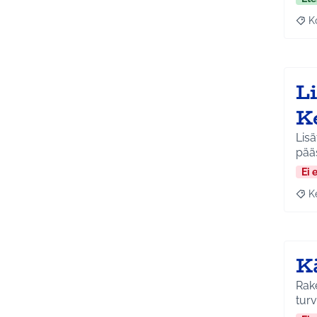
K
Raj
Li
K
Lisä
pää
Ei 
K
Raja
Kä
Rake
turv