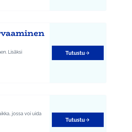
urvaaminen
en. Lisäksi
Tutustu
kka, jossa voi uida
Tutustu