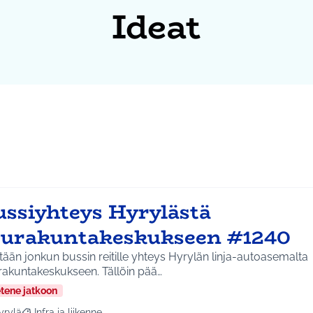
Ideat
ussiyhteys Hyrylästä
eurakuntakeskukseen #1240
e yhteys Hyrylän linja-autoasemalta
rakuntakeskukseen. Tällöin pää…
etene jatkoon
yrylä
Infra ja liikenne