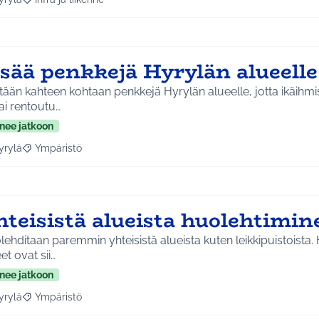
a tulokset aihepiirin mukaan: Hyrylä
Rajaa tulokset teeman mukaan: Infra ja liikenne
isää penkkejä Hyrylän alueell
tään kahteen kohtaan penkkejä Hyrylän alueelle, jotta ikäihmi
ai rentoutu…
nee jatkoon
yrylä
Ympäristö
a tulokset aihepiirin mukaan: Hyrylä
Rajaa tulokset teeman mukaan: Ympäristö
hteisistä alueista huolehtimi
ehditaan paremmin yhteisistä alueista kuten leikkipuistoista.
et ovat sii…
nee jatkoon
yrylä
Ympäristö
a tulokset aihepiirin mukaan: Hyrylä
Rajaa tulokset teeman mukaan: Ympäristö