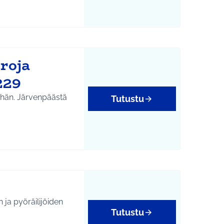
roja
229
ähän. Järvenpäästä
Tutustu
 ja pyöräilijöiden
Tutustu