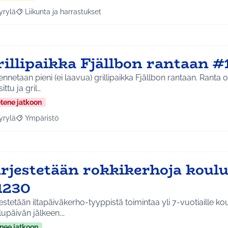
yrylä
Liikunta ja harrastukset
a tulokset aihepiirin mukaan: Hyrylä
Rajaa tulokset teeman mukaan: Liikunta ja harrastukset
rillipaikka Fjällbon rantaan #
nnetaan pieni (ei laavua) grillipaikka Fjällbon rantaan. Ranta o
ittu ja gril…
etene jatkoon
yrylä
Ympäristö
a tulokset aihepiirin mukaan: Hyrylä
Rajaa tulokset teeman mukaan: Ympäristö
rjestetään rokkikerhoja koulul
1230
tetään iltapäiväkerho-tyyppistä toimintaa yli 7-vuotiaille koululaisille
upäivän jälkeen.…
nee jatkoon