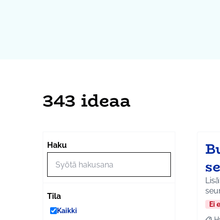
343 ideaa
B
Haku
s
Lisätään jonkun bussin reitill
seu
Tila
Ei 
Kaikki
H