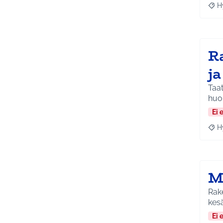
H
Raja
R
j
Taat
huo
Ei 
H
Raja
M
Rake
kesä
Ei 