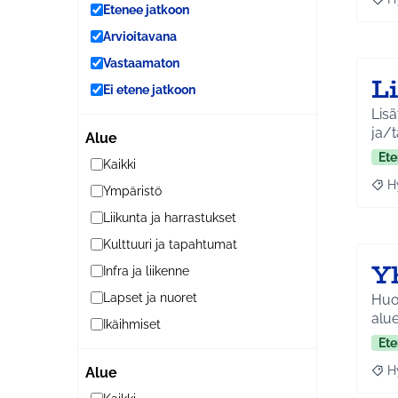
Raja
Etenee jatkoon
Arvioitavana
Vastaamaton
L
Ei etene jatkoon
Lisä
ja/t
Alue
Ete
Kaikki
H
Ympäristö
Raja
Liikunta ja harrastukset
Kulttuuri ja tapahtumat
Y
Infra ja liikenne
Lapset ja nuoret
Huol
alue
Ikäihmiset
Ete
H
Alue
Raja