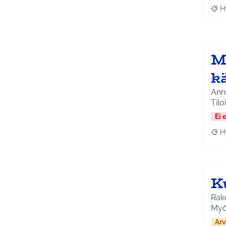
H
Raja
M
k
Anne
Tilo
Ei 
H
Raja
K
Rake
Myö
Arv