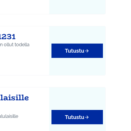
1231
n ollut todella
Tutustu
aisille
Tutustu