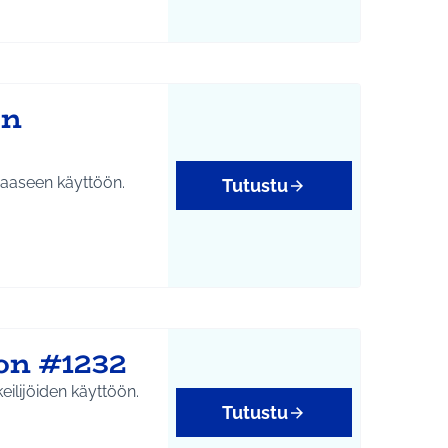
en
apaaseen käyttöön.
Tutustu
oon #1232
keilijöiden käyttöön.
Tutustu