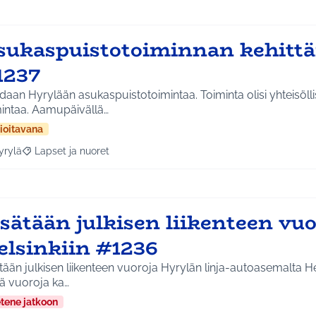
sukaspuistotoiminnan kehitt
1237
aan Hyrylään asukaspuistotoimintaa. Toiminta olisi yhteisölli
mintaa. Aamupäivällä…
ioitavana
yrylä
Lapset ja nuoret
a tulokset aihepiirin mukaan: Hyrylä
Rajaa tulokset teeman mukaan: Lapset ja nuoret
sätään julkisen liikenteen vuo
elsinkiin #1236
tään julkisen liikenteen vuoroja Hyrylän linja-autoasemalta H
ä vuoroja ka…
etene jatkoon